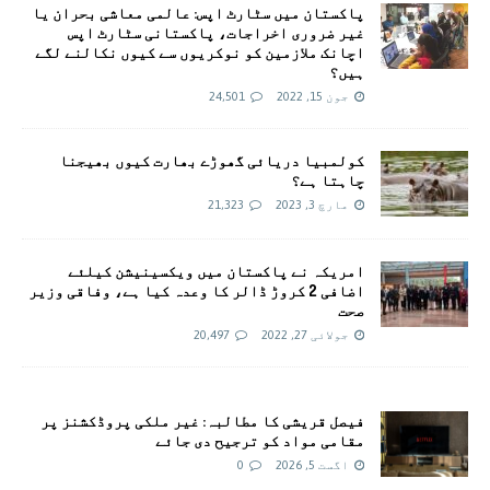
پاکستان میں سٹارٹ اپس: عالمی معاشی بحران یا
غیر ضروری اخراجات، پاکستانی سٹارٹ اپس
اچانک ملازمین کو نوکریوں سے کیوں نکالنے لگے
ہیں؟
جون 15, 2022
24,501
کولمبیا دریائی گھوڑے بھارت کیوں بھیجنا
چاہتا ہے؟
مارچ 3, 2023
21,323
امريکہ نے پاکستان میں ویکسینیشن کیلئے
اضافی 2 کروڑ ڈالر کا وعدہ کیا ہے، وفاقی وزیر
صحت
جولائی 27, 2022
20,497
فیصل قریشی کا مطالبہ: غیر ملکی پروڈکشنز پر
مقامی مواد کو ترجیح دی جائے
اگست 5, 2026
0