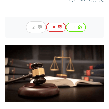
جنوری 15, 2025
2
💬
2
👎
👍
0
0