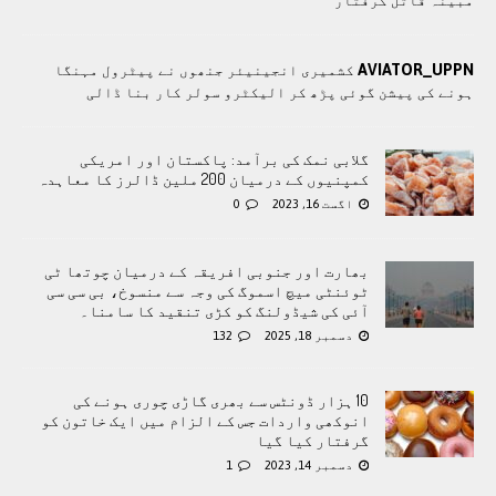
مبینہ قاتل گرفتار
AVIATOR_UPPN
کشمیری انجینیئر جنھوں نے پیٹرول مہنگا
ہونے کی پیشن گوئی پڑھ کر الیکٹرو سولر کار بنا ڈالی
گلابی نمک کی برآمد: پاکستان اور امریکی
کمپنیوں کے درمیان 200 ملین ڈالرز کا معاہدہ
اگست 16, 2023
0
بھارت اور جنوبی افریقہ کے درمیان چوتھا ٹی
ٹوئنٹی میچ اسموگ کی وجہ سے منسوخ، بی سی سی
آئی کی شیڈولنگ کو کڑی تنقید کا سامنا۔
دسمبر 18, 2025
132
10 ہزار ڈونٹس سے بھری گاڑی چوری ہونے کی
انوکھی واردات جس کے الزام میں ایک خاتون کو
گرفتار کیا گیا
دسمبر 14, 2023
1