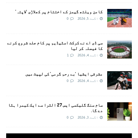
کامن ویلتھ گیمز کے اختتام پر کھلاڑی ‘لاپتہ’
اگست 5, 2026
0
سی ڈی اے نے کرکٹ اسٹیڈیم پر کام جلد شروع کرنے
کا فیصلہ کر لیا
اگست 4, 2026
1
مشرقی ایشیا ‘بے رحم گرمی’ کی لپیٹ میں
اگست 4, 2026
0
سام سنگ گلیکسی ایس 27 الٹرا سے ایک کیمرا ہٹا
دے گا.
اگست 3, 2026
0