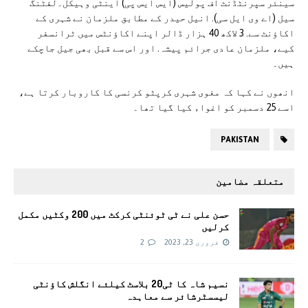
سینئر سپرنٹڈنٹ آف پولیس (ایس ایس پی) اینٹی وہیکل۔لفٹنگ
سیل (اے وی ایل سی). انیل حیدر کے مطابق ملزمان نے شہری کے
اکاؤنٹ سے. 3 لاکھ 40 ہزار ڈالر اپنے اکاؤنٹس میں ٹرانسفر
کیے، ملزمان عادی جرائم پیشہ. اور اس سے قبل بھی جیل جاچکے
ہیں۔
انھوں نے کہا کہ مغوی شہری کرپٹو کرنسی کا کاروبار کرتا ہے،
اسے 25 دسمبر کو اغواء کیا گیا تھا۔
PAKISTAN
متعلقہ مضامین
حسن علی نے ٹی ٹوئنٹی کرکٹ میں 200 وکٹیں مکمل
کرلیں
فروری 23, 2023
2
نسیم شاہ کا ٹی20 بلاسٹ کیلئے انگلش کاؤنٹی
لیسسٹرشائر سے معاہدہ