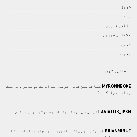
شوبز
صحت
عالمی خبريں
علاقائی خبريں
کھيل
معيشت
حالیہ تبصرے
MYRONNEOKE
کیا شاہین شاہ آفریدی کے ان فٹ ہونے کی وجہ بہت
زیادہ بولنگ ہے؟
AVIATOR_IPKN
آئی سی سی بورڈ میٹنگ ایک مرتبہ پھر ملتوی
BRIANMINUE
امریکہ میں پاکستانیوں سمیت چار مسلمانوں کا