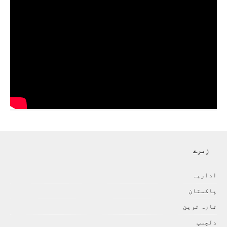
زمرے
اداريہ
پاکستان
تازہ ترين
دلچسپ