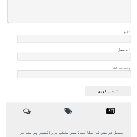
نام
ای میل
ویب سائٹ
فیصل قریشی کا مطالبہ: غیر ملکی پروڈکشنز پر مقامی