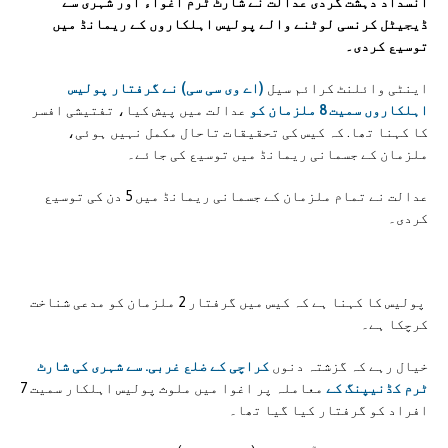
انسداد دہشت گردی عدالت نے شارٹ ٹرم اغواء اور شہری سے
ڈیجیٹل کرنسی لوٹنے والے پولیس اہلکاروں کے ریمانڈ میں
توسیع کردی۔
اینٹی وائلنٹ کرائم سیل
(اے وی سی سی) نے گرفتار پولیس
اہلکاروں سمیت 8 ملزمان کو
عدالت میں پیش کیا، تفتیشی افسر
کا کہنا تھا. کہ کیس کی تحقیقات تاحال مکمل نہیں ہوئی،
ملزمان کے جسمانی ریمانڈ میں توسیع کی جائے۔
عدالت نے تمام ملزمان کے جسمانی ریمانڈ میں 5 دن کی توسیع
کردی۔
پولیس کا کہنا ہے کہ کیس میں گرفتار 2 ملزمان کو مدعی شناخت
کرچکا ہے۔
خیال رہے کہ گزشتہ دنوں
کراچی کے ضلع غربی. سے شہری کی شارٹ
ٹرم کڈنیپنگ کے
معاملہ پر اغوا میں ملوث پولیس اہلکار سمیت 7
افراد کو گرفتار کیا گیا تھا۔