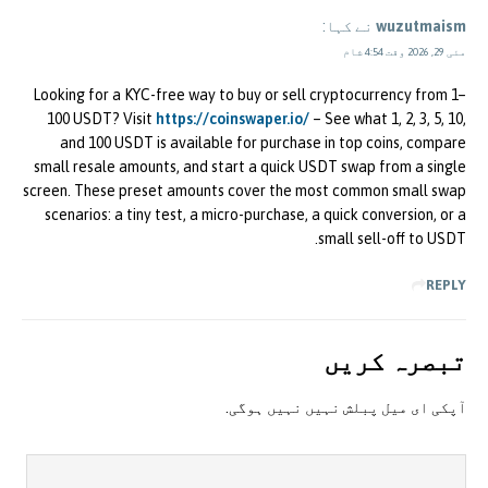
wuzutmaism
نے کہا:
مئی 29, 2026 وقت 4:54 شام
Looking for a KYC-free way to buy or sell cryptocurrency from 1–
100 USDT? Visit
https://coinswaper.io/
– See what 1, 2, 3, 5, 10,
and 100 USDT is available for purchase in top coins, compare
small resale amounts, and start a quick USDT swap from a single
screen. These preset amounts cover the most common small swap
scenarios: a tiny test, a micro-purchase, a quick conversion, or a
small sell-off to USDT.
REPLY
تبصرہ کريں
آپکی ای ميل پبلش نہيں نہيں ہوگی.