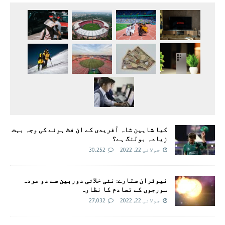
کیا شاہین شاہ آفریدی کے ان فٹ ہونے کی وجہ بہت
زیادہ بولنگ ہے؟
جولائی 22, 2022
30,252
نیوٹران ستارے: نئی خلائی دوربین سے دو مردہ
سورجوں کے تصادم کا نظارہ
جولائی 22, 2022
27,032