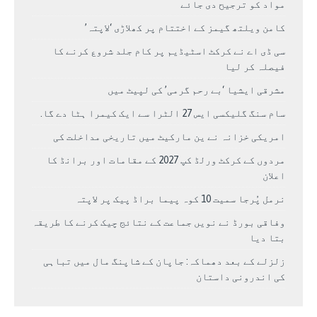
مواد کو ترجیح دی جائے
کامن ویلتھ گیمز کے اختتام پر کھلاڑی ‘لاپتہ’
سی ڈی اے نے کرکٹ اسٹیڈیم پر کام جلد شروع کرنے کا
فیصلہ کر لیا
مشرقی ایشیا ‘بے رحم گرمی’ کی لپیٹ میں
سام سنگ گلیکسی ایس 27 الٹرا سے ایک کیمرا ہٹا دے گا.
امریکی خزانہ نے ین مارکیٹ میں تاریخی مداخلت کی
مردوں کے کرکٹ ورلڈ کپ 2027 کے مقامات اور برانڈ کا
اعلان
نرمل پُرجا سمیت 10 کوہ پیما براڈ پیک پر لاپتہ
وفاقی بورڈ نے نویں جماعت کے نتائج چیک کرنے کا طریقہ
بتا دیا
زلزلے کے بعد دھماکہ: جاپان کے شاپنگ مال میں تباہی
کی اندرونی داستان