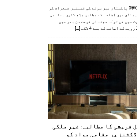
👍0👎0💬0 پاکستان میں سونے کی قیمتیں جمعرات کو
 منڈی میں اضافے کے مطابق بڑھ گئیں۔ مقامی
 میں فی تولہ سونے کی قیمت دن بھر میں
کھ
[...]
 قریشی کا مطالبہ: غیر ملکی
کشنز پر مقامی مواد کو