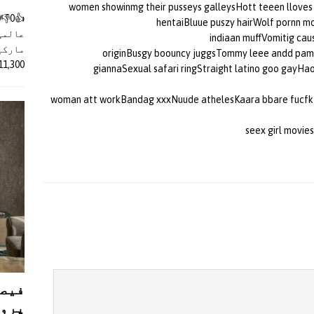
women showinmg their pusseys galleysHott teeen lloves c
hentaiBluue puszy hairWolf pornn mo
عالمی
indiaan muffVomitig cau
مارکیٹ
originBusgy boouncy juggsTommy leee andd pame
11,300 روپے کے اضافے کے بعد 4 لا
giannaSexual safari ringStraight latino goo gayHa
woman att workBandag xxxNuude athelesKaara bbare fucfk v
seex girl movi
فیصل
پروڈ