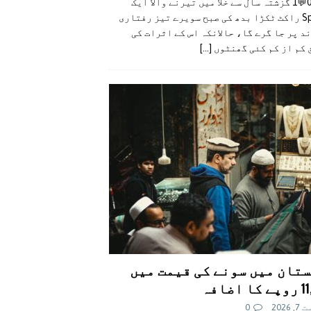
👍0👎0💬1 گزشتہ سال سے خلا میں تیرنے والا ایک
SpaceX راکٹ ٹکڑا بدھ کی صبح سویرے تیز رفتاری
د پر جا گرے گا، حالانکہ اس کے اثرات کی
 کم از کم کئی گھنٹوں
[...]
تان میں سونے کی قیمت میں
اضافہ
 2026
0