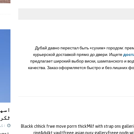
Дубай давно перестал быть «сухим» городом: пре
курьерской доставкой прямо до двери. Ищете
дост
предлагает широкий выбор виски, шампанского и во
качества. Заказ оформляется быстро и без лишних ф
اسپی
ٹکرا
اگست 7,
Blackk chhick frwe move porrn thickMilf with strap ons gal
ringAdulkt vaultFreee asian pusy galleryFreee podn wi