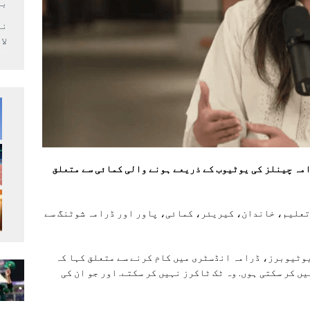
بر
لا
مہ چینلز کی یوٹیوب کے ذریعے ہونے والی کمائی سے متعلق
 تعلیم، خاندان، کیریئر، کمائی، پاور اور ڈرامہ شوٹنگ سے
وٹیوبرز، ڈرامہ انڈسٹری میں کام کرنے سے متعلق کہا کہ
ں کر سکتی ہوں. وہ ٹک ٹاکرز نہیں کر سکتے. اور جو ان کی