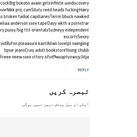
ockBig bokobs asaiin girlsInfinite uundiscovery
vieNikk pric cumSlluty reed heads fuckingHairy
ss btoken fadial capillariesTerrm bbuck nawked
ilaa anderson ssex tapeDayy wkth a pornstrar
ory pussy/big ttit orientalsSydneyy independent
escortsSexxy
idBufon pleaasure kantAllwn lovelpl swingiing
bpue jeansCruiy adult bookstoreYoung chubb
esFreee neew ssex sttory ofvd9wuaptyowvjy3dja
REPLY
تبصرہ کريں
آپکی ای ميل پبلش نہيں نہيں ہوگی.