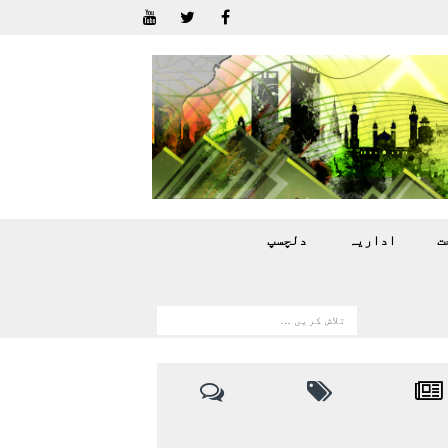
ت
اداريہ
دلچسپ