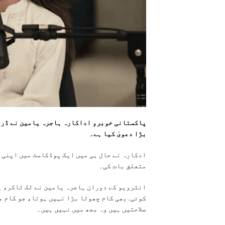
پاکستانی خوبرو اداکارہ ہاجرہ یامین نے ڈرا
بڑا دعویٰ کیا ہے۔
ادکارہ نے حال ہی میں ایک پوڈکاسٹ میں اپنی
متعلق بات کی۔
انٹرویو کے دوران ہاجرہ یامین نے ٹک ٹاکر، ی
کوئی. بھی کام چھوٹا بڑا نہیں ہوتا، جو کام می
صلاحتیں ہیں وہ مجھ میں نہیں ہیں۔