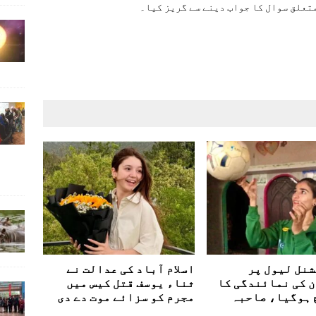
تعلق سوال کا جواب دینے سے گریز کیا۔
نل لیول پر
اسلام آباد کی عدالت نے
 کی نمائندگی کا
ثناء یوسف قتل کیس میں
 ہوگیا، صاحبہ
مجرم کو سزائے موت دے دی