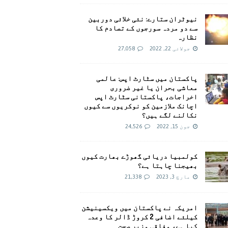
نیوٹران ستارے: نئی خلائی دوربین
سے دو مردہ سورجوں کے تصادم کا
نظارہ
جولائی 22, 2022
27,058
پاکستان میں سٹارٹ اپس: عالمی
معاشی بحران یا غیر ضروری
اخراجات، پاکستانی سٹارٹ اپس
اچانک ملازمین کو نوکریوں سے کیوں
نکالنے لگے ہیں؟
جون 15, 2022
24,526
کولمبیا دریائی گھوڑے بھارت کیوں
بھیجنا چاہتا ہے؟
مارچ 3, 2023
21,338
امريکہ نے پاکستان میں ویکسینیشن
کیلئے اضافی 2 کروڑ ڈالر کا وعدہ
کیا ہے، وفاقی وزیر صحت