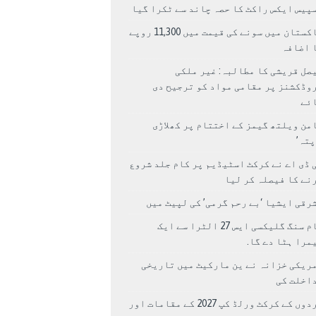
پیس ایکس راکٹ کا حصہ چاند سے ٹکرا گیا
پاکستان میں سونے کی قیمت میں 11,300 روپے
 اضافہ
صل قریشی کا مطالبہ: غیر ملکی
وڈکشنز پر مقامی مواد کو ترجیح دی
ئے
من ویلتھ گیمز کے اختتام پر کھلاڑی
اپتہ’
 ڈی اے نے کرکٹ اسٹیڈیم پر کام جلد شروع
نے کا فیصلہ کر لیا
رقی ایشیا ‘بے رحم گرمی’ کی لپیٹ میں
سام سنگ گلیکسی ایس 27 الٹرا سے ایک
مرا ہٹا دے گا.
ریکی خزانہ نے ین مارکیٹ میں تاریخی
اخلت کی
مردوں کے کرکٹ ورلڈ کپ 2027 کے مقامات اور