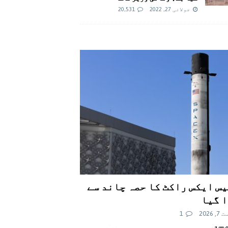
جولائی 27, 2022
20,531
س ایکس راکٹ کا حصہ چاند سے
 گیا
 2026
1