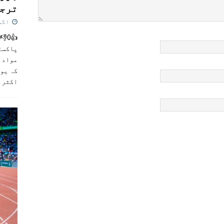
ترجی
اگست 5,
پاکست
مواد ک
کہ یو
اکثر
]