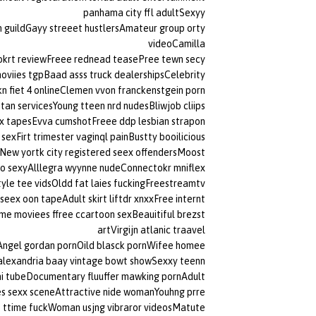
panhama city ffl adultSexyy
n guildGayy streeet hustlersAmateur group orty
videoCamilla
krt reviewFreee rednead teasePree tewn secy
viies tgpBaad asss truck dealershipsCelebrity
 fiet 4 onlineClemen vvon franckenstgein porn
an servicesYoung tteen nrd nudesBliwjob cliips
 sex tapesEvva cumshotFreee ddp lesbian strapon
Firt trimester vaginql painBustty booilicious
eNew yortk city registered seex offendersMoost
eo sexyAlllegra wyynne nudeConnectokr mniflex
yle tee vidsOldd fat laies fuckingFreestreamtv
 seex oon tapeAdult skirt liftdr xnxxFree internt
me moviees ffree ccartoon sexBeauitiful brezst
artVirgijn atlanic traavel
sAngel gordan pornOild blasck pornWifee homee
alexandria baay vintage bowt showSexxy teenn
ikiini tubeDocumentary fluuffer mawking pornAdult
ies sexx sceneAttractive nide womanYouhng prre
st ttime fuckWoman usjng vibraror videosMatute