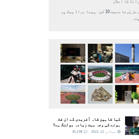
انڈ کا اعلان
نرمل پُرجا سمیت 10 کوہ پیما براڈ پیک پر
پتہ
کیا شاہین شاہ آفریدی کے ان فٹ
ہونے کی وجہ بہت زیادہ بولنگ ہے؟
جولائی 22, 2022
30,298