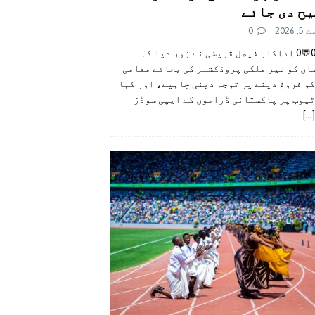
ح دی جائے
 2026
0
👍0👎0💬0 اداکار فیصل قریشی نے زور دیا کہ
ان کو غیر ملکی پروڈکشنز کی بجائے مقامی
و فروغ دینے پر توجہ دینی چاہیے، اور کہا
ٹیوب پر پاکستانی ڈراموں کے ایپی سوڈز
[...