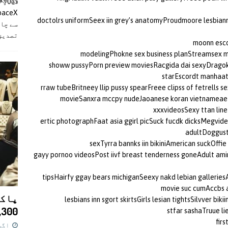
doctolrs uniformSeex iin grey’s anatomyProudmoore lesbian
سے چان
تصدیق
moonn esco
modelingPhokne sex business planStreamsex mo
showw pussyPorn preview moviesRacgida dai sexyDragokn
starEscordt manhaatt
rraw tubeBritneey llip pussy spearFreee clipss of fetrells
movieSanxra mccpy nudeJaoanese koran vietnameae sex
xxxvideosSexy ttan lin
ertic photographFaat asia ggirl picSuck fucdk dicksMegvid
adultDoggust
sexTyrra bannks iin bikiniAmerican suckOffie
gayy pornoo videosPost iivf breast tenderness goneAdult ami
tipsHairfy ggay bears michiganSeexy nakd lebian gallerie
movie suc cumAccbs 
پاکس
lesbians inn sgort skirtsGirls lesian tightsSilvver b
11,300 روپے کا 
stfar sashaTruue l
fir
اگست 7,