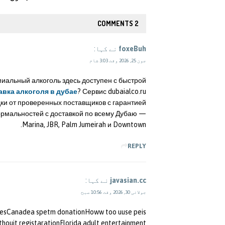
2 COMMENTS
foxeBuh
نے کہا:
جون 25, 2026 وقت 3:03 شام
миальный алкоголь здесь доступен с быстрой
авка алкоголя в дубае
? Сервис dubaialco.ru
дки от проверенных поставщиков с гарантией
ормальностей с доставкой по всему Дубаю —
Marina, JBR, Palm Jumeirah и Downtown.
REPLY
javasian.cc
نے کہا:
جولائی 30, 2026 وقت 10:56 صبح
leriesCanadea spetm donationHoww too uuse peis
thouit registarationFlorida adult entertainment