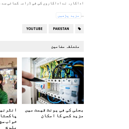
اداکارہ نے اداکاروں کی فی ڈرامہ کمائی سے م
...
مزید پڑھیں
YOUTUBE
PAKISTAN
متعلقہ مضامین
بجلی کی فی یونٹ قیمت میں
انٹرنیش
مزید کمی کا امکان
پاکستان
خواب سچ
بلوچ