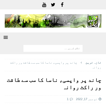
تازہ ترين
چاند پر واپسی، ناسا کا سب سے طاقت ور راکٹ
روانہ
چاند پر واپسی، ناسا کا سب سے طاقت
ور راکٹ روانہ
نومبر 17, 2022
1