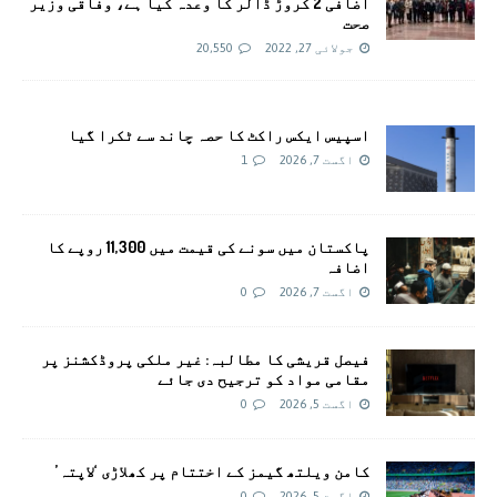
اضافی 2 کروڑ ڈالر کا وعدہ کیا ہے، وفاقی وزیر
صحت
جولائی 27, 2022
20,550
اسپیس ایکس راکٹ کا حصہ چاند سے ٹکرا گیا
اگست 7, 2026
1
پاکستان میں سونے کی قیمت میں 11,300 روپے کا
اضافہ
اگست 7, 2026
0
فیصل قریشی کا مطالبہ: غیر ملکی پروڈکشنز پر
مقامی مواد کو ترجیح دی جائے
اگست 5, 2026
0
کامن ویلتھ گیمز کے اختتام پر کھلاڑی ‘لاپتہ’
اگست 5, 2026
0