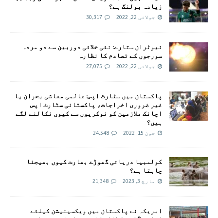
زیادہ بولنگ ہے؟
جولائی 22, 2022
30,317
نیوٹران ستارے: نئی خلائی دوربین سے دو مردہ
سورجوں کے تصادم کا نظارہ
جولائی 22, 2022
27,075
پاکستان میں سٹارٹ اپس: عالمی معاشی بحران یا
غیر ضروری اخراجات، پاکستانی سٹارٹ اپس
اچانک ملازمین کو نوکریوں سے کیوں نکالنے لگے
ہیں؟
جون 15, 2022
24,548
کولمبیا دریائی گھوڑے بھارت کیوں بھیجنا
چاہتا ہے؟
مارچ 3, 2023
21,348
امريکہ نے پاکستان میں ویکسینیشن کیلئے