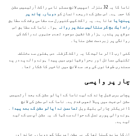
ناسا کا یہ 32 منزلہ اسپیس لانچ سسٹم نامی راکٹ آرٹیمیس مشن
کا حصہ ہے۔ اس مشن کے ذریعے انسان کو
دوبارہ چاند پر
پہنچایا
جانا ہے۔ یہ راکٹ کیپ کنیورل سے مقامی وقت کے مطابق
رات ایک بج کر سنتالیس منٹ پر روانہ
ہوا۔ ناسا کے مطابق اس
موقع پر پندرہ ہزار شائقین موجود تھے، جنہوں نے راکٹ کی
روانگی پر زبردست جشن منایا۔
کئی ارب ڈالر مالیت کا یہ راکٹ گزشتہ دس ہفتوں سے مختلف
تکنیکی مسائل اور بحراوقیانوس میں پیدا ہونے والے پے در پے
سمندری طوفانوں کی وجہ سے لانچ میں تاخیر کا شکار تھا۔
چار پر واپسی
پچاس برس قبل چاند کے لیے ناسا کے اپالو مشن کے بعد آرٹمیمس
مشن اس جہت میں پہلا ٹھوس قدم ہے۔ ناسا کے اس مشن کی لانچ
ڈائریکٹر چارلی بلیک ویل
تھامسن نے اپالو مشن کے بعد پیدا
۔
ہونے والی پوری نسل کے حوالے سے کہا کہ یہ مشن آپ سب کے لیے
لیے ہے۔
ان کا مزید کہنا تھا کہ یہ مشن امریکا کو دوبارہ چاند اور