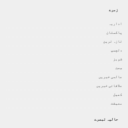
زمرے
اداريہ
پاکستان
تازہ ترين
دلچسپ
شوبز
صحت
عالمی خبريں
علاقائی خبريں
کھيل
معيشت
حالیہ تبصرے