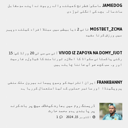
JAMIEDOG
ماسکو: شطرنج کھیلنے والے روبوٹ نے اپنے مدِمقابل
سات سالہ بچے کی انگلی توڑ دی
MOSTBET_ZCMA
ٹائپ 2 ذیابیطس میں مبتلا افراد کیلئے دوپہر
میں ورزش کرنا مفید
VIVOD IZ ZAPOYA NA DOMY_FJOT
آئی سی سی ٹی 20 ورلڈ کپ: 15
رکنی پاکستانی سکواڈ کا اعلان، ٹورنامنٹ کا شیڈول، فارمیٹ
اور وہ سب کچھ جو آپ جاننا چاہتے ہیں
FRANKBANNY
ايران انٹرنيٹ کو وسيع پيمانے بيرون ملک منفی
پروپگينڈا اور سائبر حملوں کے ليۓ استعمال کررہا ہے
ڈریسنگ روم میں بھارت کیخلاف میچ پر بات کرنے
پر پابندی ہے، محمد حارث
اکتوبر 15, 2024
1