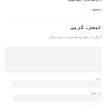
hoàn hảo. TONY04-27H
REPLY
تبصرہ کريں
آپکی ای ميل پبلش نہيں نہيں ہوگی.
نام
ای میل