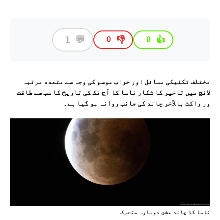
💬
1
👎
👍
0
0
مختلف تکنیکی مسائل اور خراب موسم کی وجہ سے متعدد مرتبہ
لانچ میں تاخیر کا شکار ناسا کا آج تک کی تاریخ کا سب سے طاقت
ور راکٹ بالآخر چاند کی جانب روانہ ہو گیا ہے۔
ناسا کا چاند مشن دوبارہ متحرک