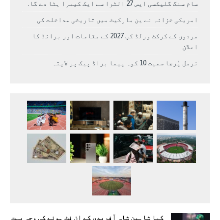
سام سنگ گلیکسی ایس 27 الٹرا سے ایک کیمرا ہٹا دے گا.
امریکی خزانہ نے ین مارکیٹ میں تاریخی مداخلت کی
مردوں کے کرکٹ ورلڈ کپ 2027 کے مقامات اور برانڈ کا
اعلان
نرمل پُرجا سمیت 10 کوہ پیما براڈ پیک پر لاپتہ
کیا شاہین شاہ آفریدی کے ان فٹ ہونے کی وجہ بہت