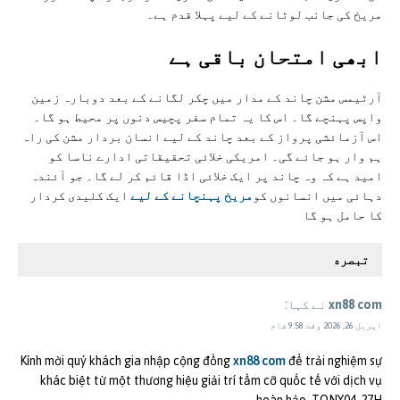
مریخ کی جانب لوٹانے کے لیے پہلا قدم ہے۔
ابھی امتحان باقی ہے
آرٹیمس مشن چاند کے مدار میں چکر لگانے کے بعد دوبارہ زمین
واپس پہنچے گا۔ اس کا یہ تمام سفر پچیس دنوں پر محیط ہو گا۔
اس آزمائشی پرواز کے بعد چاند کے لیے انسان بردار مشن کی راہ
ہم وار ہو جائے گی۔ امریکی خلائی تحقیقاتی ادارے ناسا کو
امید ہے کہ وہ چاند پر ایک خلائی اڈا قائم کر لے گا۔ جو آئندہ
دہائی میں انسانوں کو
مریخ پہنچانے کے لیے
ایک کلیدی کردار
کا حامل ہو گا
تبصره
xn88 com
نے کہا:
اپریل 26, 2026 وقت 9:58 شام
Kính mời quý khách gia nhập cộng đồng
xn88 com
để trải nghiệm sự
khác biệt từ một thương hiệu giải trí tầm cỡ quốc tế với dịch vụ