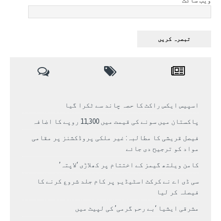
ویب سائٹ
اسپیس ایکس راکٹ کا حصہ چاند سے ٹکرا گیا
پاکستان میں سونے کی قیمت میں 11,300 روپے کا اضافہ
فیصل قریشی کا مطالبہ: غیر ملکی پروڈکشنز پر مقامی
مواد کو ترجیح دی جائے
کامن ویلتھ گیمز کے اختتام پر کھلاڑی ‘لاپتہ’
سی ڈی اے نے کرکٹ اسٹیڈیم پر کام جلد شروع کرنے کا
فیصلہ کر لیا
مشرقی ایشیا ‘بے رحم گرمی’ کی لپیٹ میں