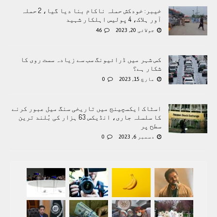
خیبر: خودکش حملہ ناکام بنا دیا گیا، 2 حملہ
آور ہلاک، 4 پولیس اہلکار شہید
جولائی 20, 2023
46
کس شہر میں ڈرائیونگ سب سے زیادہ سست روی کا
شکار ہے؟
مارچ 15, 2023
0
اسٹاک ایکسچینج میں تاریخی سنگ میل عبور کرنے
کا سلسلہ جاری، انڈیکس 63 ہزار کی بُلند ترین
سطح پر
دسمبر 6, 2023
0