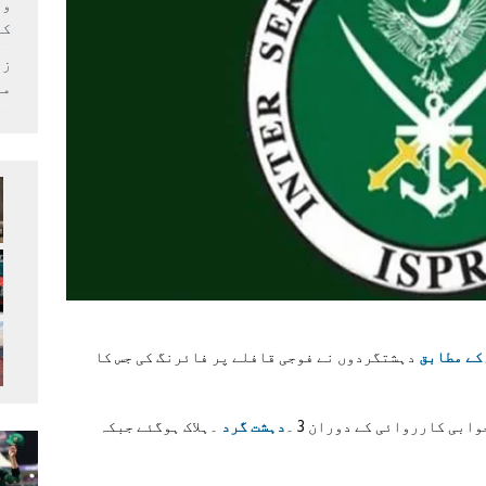
وف
کر
زل
می
کے مطابق
دہشتگردوں نے فوجی قافلے پر فائرنگ کی جس کا
ابی کارروائی کے دوران 3 ۔
دہشت گرد
۔ہلاک ہوگئے جبکہ