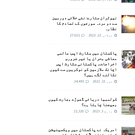
نیوٹران ستارے: نئی خلائی دوربین
سے دو مردہ سورجوں کے تصادم کا
نظارہ
جولائی 22, 2022
27,021
پاکستان میں سٹارٹ اپس: عالمی
معاشی بحران یا غیر ضروری
اخراجات، پاکستانی سٹارٹ اپس
اچانک ملازمین کو نوکریوں سے کیوں
نکالنے لگے ہیں؟
جون 15, 2022
24,493
کولمبیا دریائی گھوڑے بھارت کیوں
بھیجنا چاہتا ہے؟
مارچ 3, 2023
21,320
امريکہ نے پاکستان میں ویکسینیشن
کیلئے اضافی 2 کروڑ ڈالر کا وعدہ