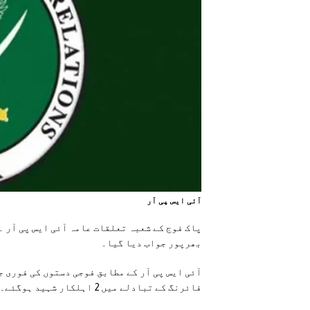
آئی ایس پی آر
پاک فوج کے شعبہ تعلقات عامہ آئی ایس پی آر ۔
بھرپور جواب دیا گیا۔
آئی ایس پی آر کے مطابق فوجی دستوں کی فوری جو
فائرنگ کے تبادلے میں 2 اہلکار شہید ہوگئے۔