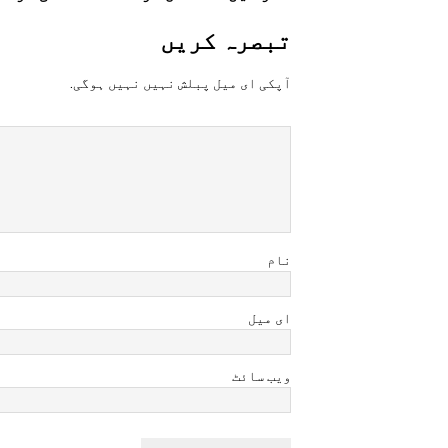
تبصرہ کريں
آپکی ای ميل پبلش نہيں نہيں ہوگی.
نام
ای میل
ویب سائٹ