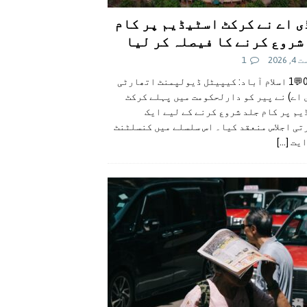
ی اے نے کرکٹ اسٹیڈیم پر کام
شروع کرنے کا فیصلہ کر لیا
 2026
1
👍0👎0💬1 اسلام آباد: کیپیٹل ڈیولپمنٹ اتھارٹی
 اے) نے پیر کو دارلحکومت میں پہلے کرکٹ
م پر کام جلد شروع کرنے کے لیے ایک
تی اجلاس منعقد کیا۔ اس سلسلے میں کنسلٹنٹ
ایت
[...]