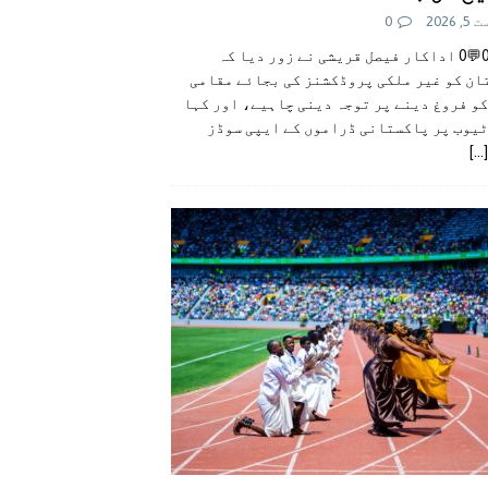
 2026
0
👍0👎0💬0 اداکار فیصل قریشی نے زور دیا کہ
ان کو غیر ملکی پروڈکشنز کی بجائے مقامی
و فروغ دینے پر توجہ دینی چاہیے، اور کہا
ٹیوب پر پاکستانی ڈراموں کے ایپی سوڈز
[...