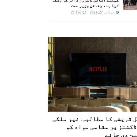
کیا ہے، وفاقی وزیر صحت
جولائی 27, 2022
20,486
 قریشی کا مطالبہ: غیر ملکی
کشنز پر مقامی مواد کو
ح دی جائے