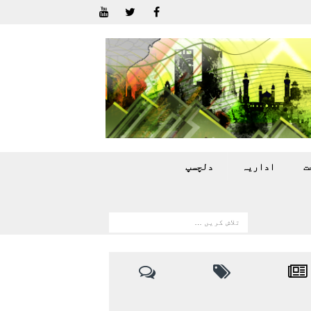
ت
اداريہ
دلچسپ