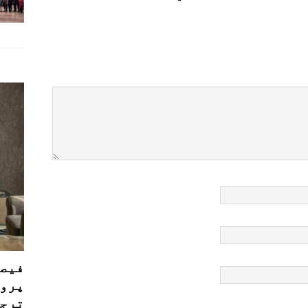
فیصل
پروڈ
ترجی