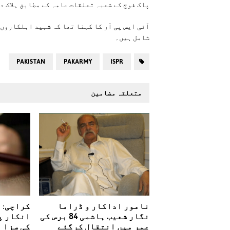
پاک فوج کے شعبہ تعلقات عامہ کے مطابق ہلاک 
آئی ایس پی آر کا کہنا تھا کہ شہید اہلکاروں م
شامل ہیں۔
PAKISTAN
PAKARMY
ISPR
متعلقہ مضامین
نامور اداکار و ڈراما
کراچی: ب
نگار شعیب ہاشمی 84 برس کی
عمر میں انتقال کرگئے
کی سزا