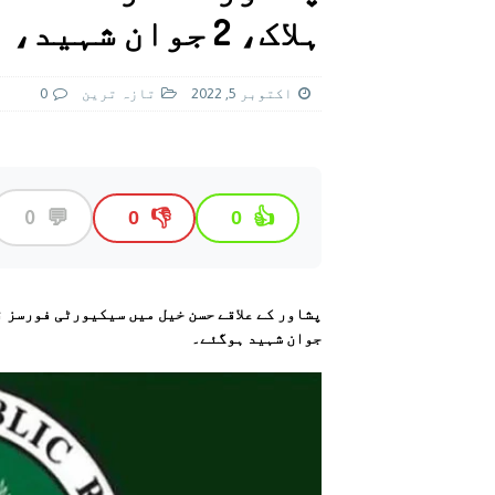
[ اگست 5, 2026 ]
فیصل قریشی کا مطال
ہلاک، 2 جوان شہید، آئی ایس پی آر
پاکستان
اکتوبر 5, 2022
تازہ ترين
0
💬
0
👎
👍
0
0
جوان شہید ہوگئے۔