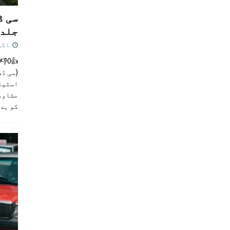
سی ڈ
جلد 
اگست 4,
(سی ڈی
اسٹیڈی
مشاور
کو ہد