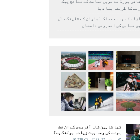
اقی بورڈ نے نویں جماعت کے نتائج چیک
نے کا طریقہ بتا دیا
زلے کے بعد دھماکہ: جاپان کے شاپنگ مال
ں تباہی کی اندرونی داستان
کیا شاہین شاہ آفریدی کے ان فٹ
ہونے کی وجہ بہت زیادہ بولنگ ہے؟
جولائی 22, 2022
30,238