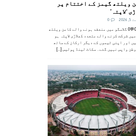
 ویلتھ گیمز کے اختتام پر
ی ‘لاپتہ’
 2026
0
👍0👎0💬0 گلاسگو میں منعقد ہونے والے کامن ویلتھ
یں شرکت کرنے والے متعدد کھلاڑی لاپتہ ہو
ں اور اپنی ٹیموں کے دیگر ارکان کے ساتھ
وطن واپس نہیں گئے۔ سکاٹ لینڈ پولیس
[...]