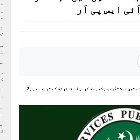
بہ: غیر ملکی پروڈکشنز پر مقامی مواد کو ترجیح دی جائے
فی
پر
جا
کا
‘ل
سی
کر
مش
کی
پشاور کے علاقے حسن خیل میں سیکیورٹی فورسز نے تین دہشتگردوں کو ہلاک کردیا۔ فائرنگ کے تبادے میں 2
ام
مد
بر
لا