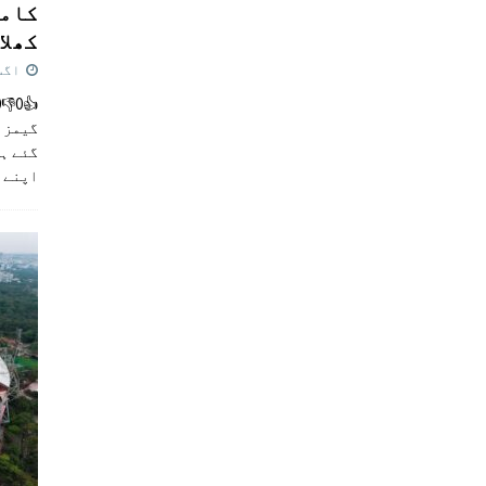
کامن
کھلاڑ
اگست 5,
گیمز م
گئے ہی
اپنے 