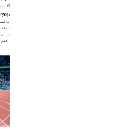
اگست 5,
پاکست
مواد ک
کہ یو
اکثر
]