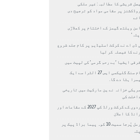
صل قریشی کا مطالبہ: غیر ملکی
وڈکشنز پر مقامی مواد کو ترجیح دی
ئے
من ویلتھ گیمز کے اختتام پر کھلاڑی
اپتہ’
 ڈی اے نے کرکٹ اسٹیڈیم پر کام جلد شروع
نے کا فیصلہ کر لیا
رقی ایشیا ‘بے رحم گرمی’ کی لپیٹ میں
سام سنگ گلیکسی ایس 27 الٹرا سے ایک
مرا ہٹا دے گا.
ریکی خزانہ نے ین مارکیٹ میں تاریخی
اخلت کی
مردوں کے کرکٹ ورلڈ کپ 2027 کے مقامات اور
انڈ کا اعلان
نرمل پُرجا سمیت 10 کوہ پیما براڈ پیک پر
پتہ