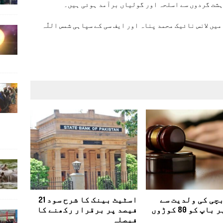
دہشت گردوں سے اسلحہ اور گولیاں برآمد ہوئی ہیں۔
یں لانس نائیک محمد پناہ اور ایف سی کے سپاہی شمس اللّٰہ
چی کی ولدیت سے
اسٹیٹ بینک کا شرح سود 21
انکار پر باپ کو 80 کوڑوں
فیصد پر برقرار رکھنے کا
فیصلہ