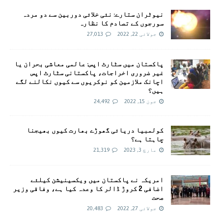
نیوٹران ستارے: نئی خلائی دوربین سے دو مردہ
سورجوں کے تصادم کا نظارہ
جولائی 22, 2022
27,013
پاکستان میں سٹارٹ اپس: عالمی معاشی بحران یا
غیر ضروری اخراجات، پاکستانی سٹارٹ اپس
اچانک ملازمین کو نوکریوں سے کیوں نکالنے لگے
ہیں؟
جون 15, 2022
24,492
کولمبیا دریائی گھوڑے بھارت کیوں بھیجنا
چاہتا ہے؟
مارچ 3, 2023
21,319
امريکہ نے پاکستان میں ویکسینیشن کیلئے
اضافی 2 کروڑ ڈالر کا وعدہ کیا ہے، وفاقی وزیر
صحت
جولائی 27, 2022
20,483