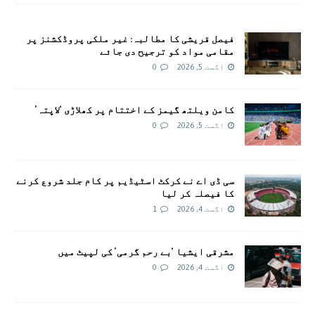
فیصل قریشی کا مطالبہ: غیر ملکی پروڈکشنز پر
مقامی مواد کو ترجیح دی جائے
اگست 5, 2026
0
کامن ویلتھ گیمز کے اختتام پر کھلاڑی ‘لاپتہ’
اگست 5, 2026
0
سی ڈی اے نے کرکٹ اسٹیڈیم پر کام جلد شروع کرنے
کا فیصلہ کر لیا
اگست 4, 2026
1
مشرقی ایشیا ‘بے رحم گرمی’ کی لپیٹ میں
اگست 4, 2026
0