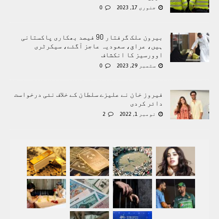
جنوری 17, 2023
0
بیرون ملک گرفتار 90 فیصد بھکاری پاکستانی
ہیں، عراق، سعودیہ عاجز آگئے، سیکرٹری
اوورسیز کا انکشاف
ستمبر 29, 2023
0
فیروز خان نے علیزے سلطان کے خلاف نئی درخواست
دائر کردی
نومبر 1, 2022
2