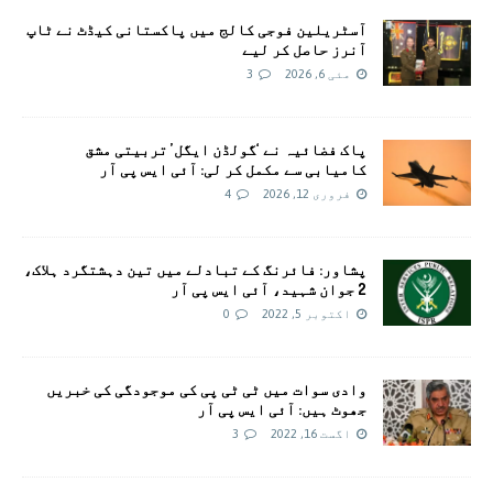
آسٹریلین فوجی کالج میں پاکستانی کیڈٹ نے ٹاپ
آنرز حاصل کر لیے
مئی 6, 2026
3
پاک فضائیہ نے ‘گولڈن ایگل’ تربیتی مشق
کامیابی سے مکمل کر لی: آئی ایس پی آر
فروری 12, 2026
4
پشاور: فائرنگ کے تبادلے میں تین دہشتگرد ہلاک،
2 جوان شہید، آئی ایس پی آر
اکتوبر 5, 2022
0
وادی سوات میں ٹی ٹی پی کی موجودگی کی خبريں
جھوٹ ہیں: آئی ایس پی آر
اگست 16, 2022
3