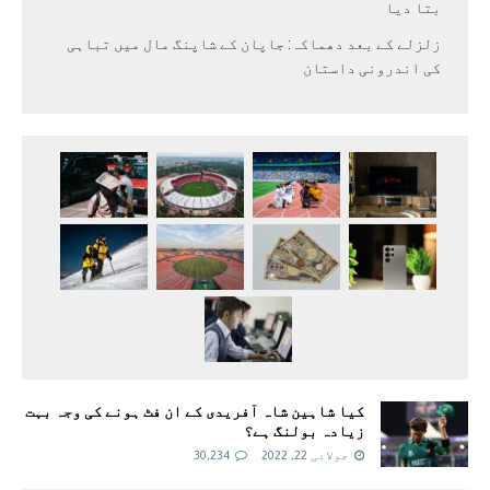
بتا دیا
زلزلے کے بعد دھماکہ: جاپان کے شاپنگ مال میں تباہی
کی اندرونی داستان
کیا شاہین شاہ آفریدی کے ان فٹ ہونے کی وجہ بہت
زیادہ بولنگ ہے؟
جولائی 22, 2022
30,234