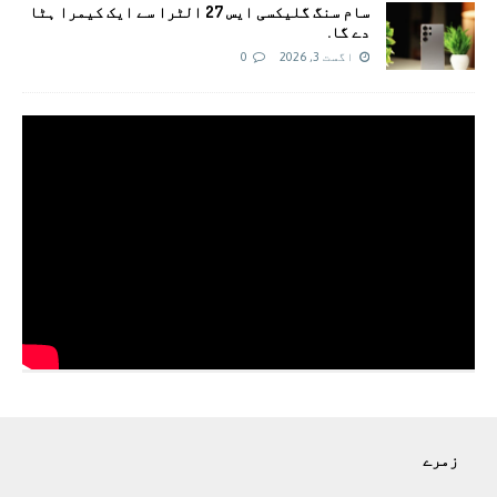
سام سنگ گلیکسی ایس 27 الٹرا سے ایک کیمرا ہٹا
دے گا.
اگست 3, 2026
0
زمرے