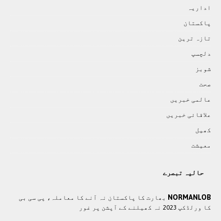
اداريہ
پاکستان
تازہ ترين
دلچسپ
شوبز
صحت
عالمی خبريں
علاقائی خبريں
کھيل
معيشت
حالیہ تبصرے
NORMANLOB
بھارت کا پاکستان نہ آنے کا معاملہ، پی سی بی
کا ورلڈکپ 2023 نہ کھیلنے کے آپشن پر غور