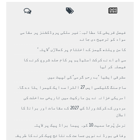
فیصل قریشی کا مطالبہ: غیر ملکی پروڈکشنز پر مقامی
مواد کو ترجیح دی جائے
کامن ویلتھ گیمز کے اختتام پر کھلاڑی ‘لاپتہ’
سی ڈی اے نے کرکٹ اسٹیڈیم پر کام جلد شروع کرنے کا
فیصلہ کر لیا
مشرقی ایشیا ‘بے رحم گرمی’ کی لپیٹ میں
سام سنگ گلیکسی ایس 27 الٹرا سے ایک کیمرا ہٹا دے گا.
امریکی خزانہ نے ین مارکیٹ میں تاریخی مداخلت کی
مردوں کے کرکٹ ورلڈ کپ 2027 کے مقامات اور برانڈ کا
اعلان
نرمل پُرجا سمیت 10 کوہ پیما براڈ پیک پر لاپتہ
وفاقی بورڈ نے نویں جماعت کے نتائج چیک کرنے کا طریقہ