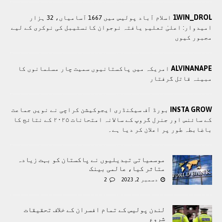
1WIN_DROL
اسلام آباد پولیس میں 1667 آسامیاں، 32 ہزار
امیدوار: اعلیٰ تعلیم یافتہ نوجوان کانسٹیبل کی نوکری کے لیے
مجبور کیوں
ALVINANAPE
امریکہ میں پاکستانیوں سمیت چار مسلمانوں کا
مبینہ قاتل گرفتار
INSTA GROW
بورڈ آف سیکنڈری ایجوکیشن کراچی نے نویں جماعت
کے سائنس اور جنرل گروپ کے سالانہ امتحانات ۲۰۲۵ کے نتائج کا
باضابطہ طور پر اعلان کر دیا ہے۔
موسمیاتی تبدیلیوں نے پاکستان کو بہت زیادہ
متاثر کیا، عالمی بینک
دسمبر 2, 2023
2
لندن پولیس کے تمام افسران کے خلاف تحقیقات
شروع