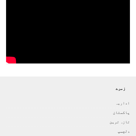
زمرے
اداريہ
پاکستان
تازہ ترين
دلچسپ