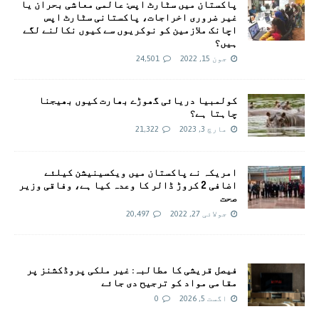
پاکستان میں سٹارٹ اپس: عالمی معاشی بحران یا
غیر ضروری اخراجات، پاکستانی سٹارٹ اپس
اچانک ملازمین کو نوکریوں سے کیوں نکالنے لگے
ہیں؟
جون 15, 2022
24,501
کولمبیا دریائی گھوڑے بھارت کیوں بھیجنا
چاہتا ہے؟
مارچ 3, 2023
21,322
امريکہ نے پاکستان میں ویکسینیشن کیلئے
اضافی 2 کروڑ ڈالر کا وعدہ کیا ہے، وفاقی وزیر
صحت
جولائی 27, 2022
20,497
فیصل قریشی کا مطالبہ: غیر ملکی پروڈکشنز پر
مقامی مواد کو ترجیح دی جائے
اگست 5, 2026
0