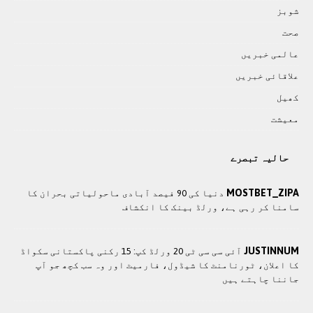
شوبز
صحت
عالمی خبريں
علاقائی خبريں
کھيل
معيشت
حالیہ تبصرے
MOSTBET_ZIPA
دنیا کی 90 فیصد آبادی ماحولیاتی بحران کا
سامنا کر رہی ہے، ورلڈ بینک کا انکشاف
JUSTINNUM
آئی سی سی ٹی 20 ورلڈ کپ: 15 رکنی پاکستانی سکواڈ
کا اعلان، ٹورنامنٹ کا شیڈول، فارمیٹ اور وہ سب کچھ جو آپ
جاننا چاہتے ہیں