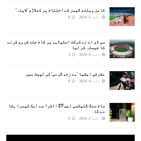
کامن ویلتھ گیمز کے اختتام پر کھلاڑی ‘لاپتہ’
اگست 5, 2026
0
سی ڈی اے نے کرکٹ اسٹیڈیم پر کام جلد شروع کرنے
کا فیصلہ کر لیا
اگست 4, 2026
1
مشرقی ایشیا ‘بے رحم گرمی’ کی لپیٹ میں
اگست 4, 2026
0
سام سنگ گلیکسی ایس 27 الٹرا سے ایک کیمرا ہٹا
دے گا.
اگست 3, 2026
0