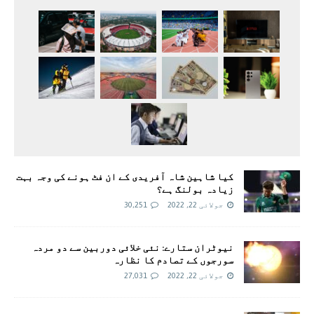
کیا شاہین شاہ آفریدی کے ان فٹ ہونے کی وجہ بہت
زیادہ بولنگ ہے؟
جولائی 22, 2022
30,251
نیوٹران ستارے: نئی خلائی دوربین سے دو مردہ
سورجوں کے تصادم کا نظارہ
جولائی 22, 2022
27,031