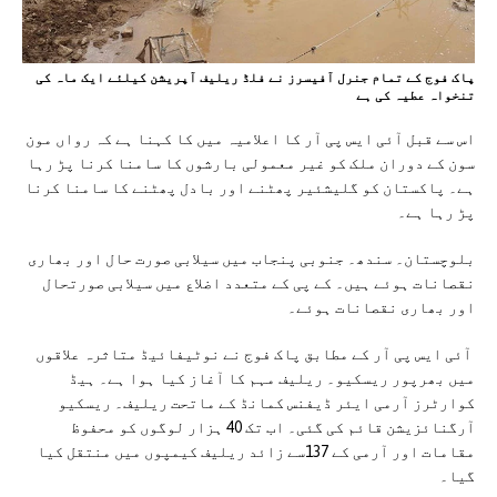
پاک فوج کے تمام جنرل آفیسرز نے فلڈ ریلیف آپریشن کیلئے ایک ماہ کی
تنخواہ عطیہ کی ہے
اس سے قبل آئی ایس پی آر کا اعلامیہ میں کا کہنا ہے کہ رواں مون
سون کے دوران ملک کو غیر معمولی بارشوں کا سامنا کرنا پڑ رہا
ہے۔ پاکستان کو گلیشئیر پھٹنے اور بادل پھٹنے کا سامنا کرنا
پڑ رہا ہے۔
بلوچستان۔ سندھ۔ جنوبی پنجاب میں سیلابی صورت حال اور بھاری
نقصانات ہوئے ہیں۔ کے پی کے متعدد اضلاع میں سیلابی صورتحال
اور بھاری نقصانات ہوئے۔
آئی ایس پی آر کے مطابق پاک فوج نے نوٹیفائیڈ متاثرہ علاقوں
میں بھرپور ریسکیو۔ ریلیف مہم کا آغاز کیا ہوا ہے۔ ہیڈ
کوارٹرز آرمی ایئر ڈیفنس کمانڈ کے ماتحت ریلیف۔ ریسکیو
آرگنائزیشن قائم کی گئی۔ اب تک 40 ہزار لوگوں کو محفوظ
مقامات اور آرمی کے 137سے زائد ریلیف کیمپوں میں منتقل کیا
گیا۔