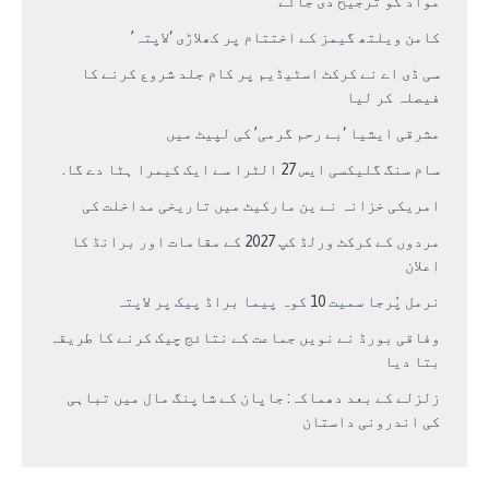
مواد کو ترجیح دی جائے
کامن ویلتھ گیمز کے اختتام پر کھلاڑی ‘لاپتہ’
سی ڈی اے نے کرکٹ اسٹیڈیم پر کام جلد شروع کرنے کا
فیصلہ کر لیا
مشرقی ایشیا ‘بے رحم گرمی’ کی لپیٹ میں
سام سنگ گلیکسی ایس 27 الٹرا سے ایک کیمرا ہٹا دے گا.
امریکی خزانہ نے ین مارکیٹ میں تاریخی مداخلت کی
مردوں کے کرکٹ ورلڈ کپ 2027 کے مقامات اور برانڈ کا
اعلان
نرمل پُرجا سمیت 10 کوہ پیما براڈ پیک پر لاپتہ
وفاقی بورڈ نے نویں جماعت کے نتائج چیک کرنے کا طریقہ
بتا دیا
زلزلے کے بعد دھماکہ: جاپان کے شاپنگ مال میں تباہی
کی اندرونی داستان