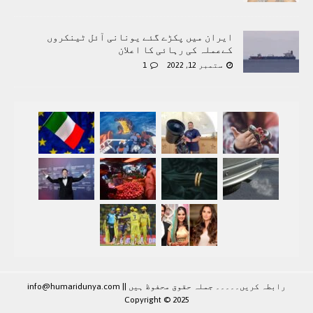
ایران میں پکڑے گئے یونانی آئل ٹینکروں
کےعملہ کی رہائی کا اعلان
ستمبر 12, 2022
1
رابطہ کريں۔۔۔۔۔ جملہ حقوق محفوظ ہيں |
|
info@humaridunya.com
Copyright © 2025