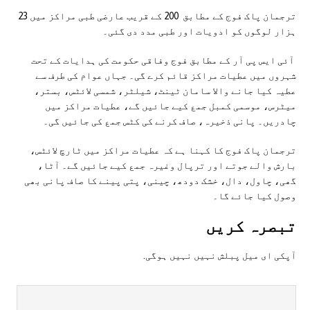
ترجمان پاک فوج کے مطابق 200 کے قریب عارضی طبی مراکز میں 23
ہزار لوگوں کو ادویات اور طبی مدد دی گئی۔
آئی ایس پی آر کے مطابق فوج وفاقی حکومت کی ہدایات کے تحت
شہروں میں عطیات مراکز قائم کرے گی۔ جہاں عوام کی طرف سے
عطیہ کیا جانے والا سامان ٹینٹ، شیلٹر، شمسی لائٹس، بستر،
میٹرس، موسمی کمبل جمع کیے جائیں گے، عطیات مراکز میں
چادریں۔ پانی ذخیرہ، صاف کرنے کی کٹس جمع کی جائیں گی۔
ترجمان پاک فوج کا کہنا ہے کہ عطیات مراکز میں ٹارچ لائٹس،
بارش والے جوتے اور ترپال وغیرہ جمع کیے جائیں گے۔ آٹا،
گھی، چاول، دال، خشک دودھ، چینی، پتی پینے کا صاف پانی بھی
وصول کیا جائے گا۔
تبصرہ کريں
آپکی ای ميل پبلش نہيں نہيں ہوگی.