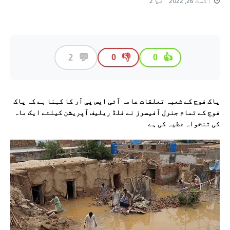
اگست 26, 2022
2
💬
2
👎
👍
0
0
پاک فوج کے شعبہ تعلقات عامہ آئی ایس پی آر کا کہنا ہے کہ پاک
فوج کے تمام جنرل آفیسرز نے فلڈ ریلیف آپریشن کیلئے ایک ماہ
کی تنخواہ عطیہ کی ہے