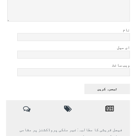
نام
ای میل
ویب سائٹ
فیصل قریشی کا مطالبہ: غیر ملکی پروڈکشنز پر مقامی