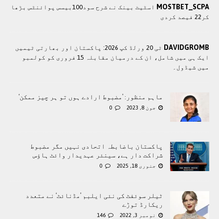
MOSTBET_SCPA
اسٹیٹ بینک نے شرح سود100بیسس پوائنٹس بڑھا
کر22 فیصد کردی
DAVIDGROMB
ٹی 20 ورلڈ کپ 2026: پاکستان اور بھارتی ٹیمیں
ایک ہی میں شامل، ان کے درمیان مقابلہ 15 فروری کو کولمبو
میں شیڈول۔
ماہم منظور: ’مضبوط ارادے ہوں تو ہر چیز ممکن‘
جون 8, 2023
0
پاکستان باضابطہ اتحادی نہیں مگر مضبوط
شراکت دار ہے، سینئر عہدیدار وائٹ ہاؤس
جنوری 18, 2025
0
ٹیلر سوئفٹ کی نئی ایلبم ’مڈنائٹ‘ نے متعدد
ریکارڈ توڑے
نومبر 3, 2022
146