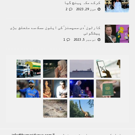
کرکے مکہ پہنچ گیا
جون 29, 2023
2
کارٹون ’دی سمپسنز‘ کی ایلون مسک سے متعلق بڑی
پیشگوئی
نومبر 5, 2023
1
رابطہ کريں۔۔۔۔۔ جملہ حقوق محفوظ ہيں |
|
info@humaridunya.com