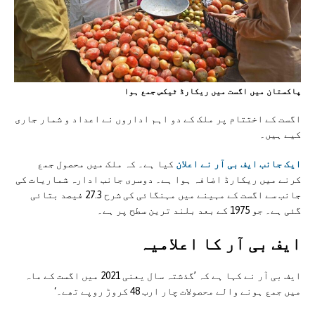
پاکستان میں اگست میں ریکارڈ ٹیکس جمع ہوا
اگست کے اختتام پر ملک کے دو اہم اداروں نے اعداد و شمار جاری
کیے ہیں۔
ایک جانب ایف بی آر نے اعلان
کیا ہے۔ کہ ملک میں محصول جمع
کرنے میں ریکارڈ اضافہ ہوا ہے۔ دوسری جانب ادارہ شماریات کی
جانب سے اگست کے مہینے میں مہنگائی کی شرح 27.3 فیصد بتائی
گئی ہے۔ جو 1975 کے بعد بلند ترین سطح پر ہے۔
ایف بی آر کا اعلامیہ
ایف بی آر نے کہا ہے کہ ’گذشتہ سال یعنی 2021 میں اگست کے ماہ
میں جمع ہونے والے محصولات چار ارب 48 کروڑ روپے تھے۔‘