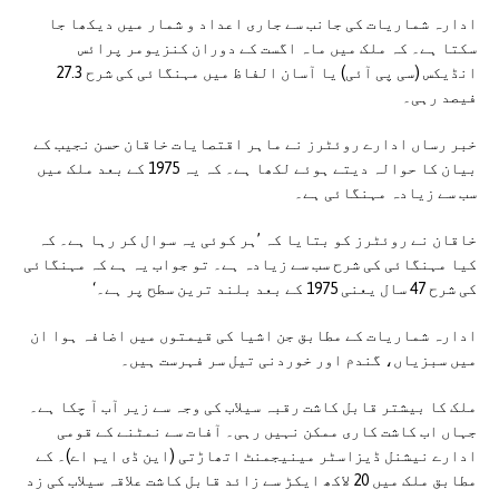
ادارہ شماریات کی جانب سے جاری اعداد و شمار میں دیکھا جا
سکتا ہے۔ کہ ملک میں ماہ اگست کے دوران کنزیومر پرائس
انڈیکس (سی پی آئی) یا آسان الفاظ میں مہنگائی کی شرح 27.3
فیصد رہی۔
خبر رساں ادارے روئٹرز نے ماہر اقتصایات خاقان حسن نجیب کے
بیان کا حوالہ دیتے ہوئے لکھا ہے۔ کہ یہ 1975 کے بعد ملک میں
سب سے زیادہ مہنگائی ہے۔
خاقان نے روئٹرز کو بتایا کہ ’ہر کوئی یہ سوال کر رہا ہے۔ کہ
کیا مہنگائی کی شرح سب سے زیادہ ہے۔ تو جواب یہ ہے کہ مہنگائی
کی شرح 47 سال یعنی 1975 کے بعد بلند ترین سطح پر ہے۔‘
ادارہ شماریات کے مطابق جن اشیا کی قیمتوں میں اضافہ ہوا ان
میں سبزیاں، گندم اور خوردنی تیل سر فہرست ہیں۔
ملک کا بیشتر قابل کاشت رقبہ سیلاب کی وجہ سے زیر آب آ چکا ہے۔
جہاں اب کاشت کاری ممکن نہیں رہی۔ آفات سے نمٹنے کے قومی
ادارے نیشنل ڈیزاسٹر مینیجمنٹ اتھاڑتی (این ڈی ایم اے)۔ کے
مطابق ملک میں 20 لاکھ ایکڑ سے زائد قابل کاشت علاقہ سیلاب کی زد