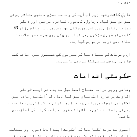
میں ہے۔
قابلِ کاشت رقبہ زیر آب آںے کی وجہ سے کھڑی فصلیں متاثر ہوئی
ہیں جن میں کپاس، چاول، کھجور، ٹماٹر، مرچیں اور دیگر
سبزیاں شامل ہیں۔ اسی طرح کئی مجموعی طور پر پانچ ہزار 63
کلومیٹر طویل سڑکیں بھی تباہ ہو چکی ہیں جس سے مواصلات کا
نظام بھی درہم برہم ہو گیا ہے۔
ان وجوہات کو بنیاد بنا کر سبزیوں کی قیمتوں میں اضافہ کیا
جا رہا ہے جس سے مہنگائی بھی بڑھی ہے۔
حکومتی اقدامات
وفاقی وزیر خزانہ مفتاح اسماعیل نے بدھ کو اپنے ٹوئٹر
اکاؤنٹ پر جاری ایک بیان میں کہا تھا۔ کہ ’ایک سے زیادہ بین
الاقوامی ایجنسیوں نے ہم سے رابطہ کیا ہے۔ کہ انہیں بھارت سے
زمینی راستے کے ذریعے اشیائے خورد درآمد کرنے کی اجازت دی
جائے۔‘
انہوں نے مزید لکھا تھا کہ ’حکومت اپنے اتحادیوں اور متعلقہ
سٹیک ہولڈرز کے ساتھ مشاورت کے بعد ملک میں اشیائے خورد کی