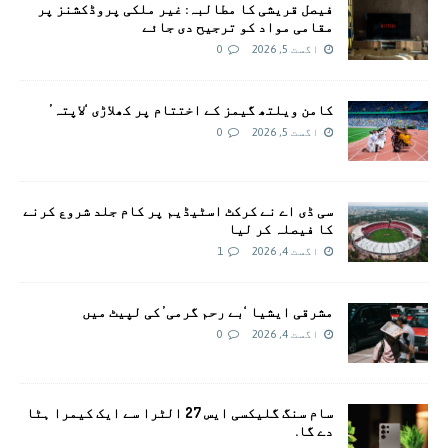
فیصل قریشی کا مطالبہ: غیر ملکی پروڈکشنز پر
مقامی مواد کو ترجیح دی جائے
اگست 5, 2026
0
کامن ویلتھ گیمز کے اختتام پر کھلاڑی ‘لاپتہ’
اگست 5, 2026
0
سی ڈی اے نے کرکٹ اسٹیڈیم پر کام جلد شروع کرنے
کا فیصلہ کر لیا
اگست 4, 2026
1
مشرقی ایشیا ‘بے رحم گرمی’ کی لپیٹ میں
اگست 4, 2026
0
سام سنگ گلیکسی ایس 27 الٹرا سے ایک کیمرا ہٹا
دے گا.