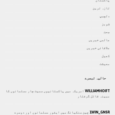
پاکستان
تازہ ترين
دلچسپ
شوبز
صحت
عالمی خبريں
علاقائی خبريں
کھيل
معيشت
حالیہ تبصرے
WILLIAMHOIFT
امریکہ میں پاکستانیوں سمیت چار مسلمانوں کا
مبینہ قاتل گرفتار
1WIN_GNSR
چین سنکیانگ میں ایغور مسلمانوں اور دوسرے