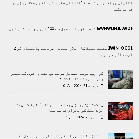
اقلیتی برادريوں کے خلاف ’انسانی حقوق کی سنگین خلاف ورزیوں
کا مرتکب‘
GWNWDHJLLWOF
غوطہ خور نے جھیل سے 200 ایپل واچ نکال لیں
1WIN_OCOL
سٹیٹ بینک کا اعلان: سعودی عرب سے پاکستان کو 2
ارب ڈالر موصول
کراچی: موسم تبدیل ہوتے ہی نئے وائرس کے کیسز
رپورٹ ہونے کا انکشاف
فروری 21, 2024
0
پاکستان: پیاز پیدا کرنے والے ’دنیا کے چھٹے
بڑے‘ ملک کو بحران کا سامنا
مارچ 29, 2024
3
اوکاڑہ کا نوجوان 4 ہزار کلومیٹر پیدل سفر