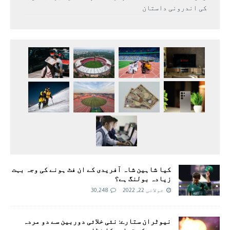
کی اندرونی داستان
کیا شاہین شاہ آفریدی کے ان فٹ ہونے کی وجہ بہت
زیادہ بولنگ ہے؟
جولائی 22, 2022
30,248
نیوٹران ستارے: نئی خلائی دوربین سے دو مردہ