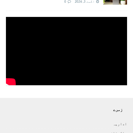
اگست 3, 2026
0
زمرے
اداريہ