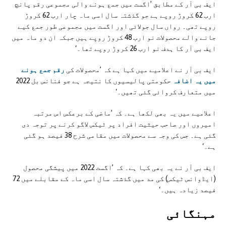
ایف بی آر کے مطابق ’اگست میں جمع ہونے والی مجموعی رقم پانچ
ارب 62 کروڑ روپے ہے جو گذشتہ سال اسی ماہ چار ارب 62 کروڑ
روپے تھی۔ رواں سال جولائی اور اگست میں مجموعی طور جمع کیے
جانے والے محصولات نو ارب 48 کروڑ روپے ہیں جبکہ ان دو ماہ میں
ایف بی آر کا ہدف نو ارب 26 کروڑ روپے تھا۔‘
ایف بی آر نے اعلامیے میں کہا ہے کہ ’محصولات کی
رقم جمع ہونے
میں یہ اضافہ
حکومتی پالیسیوں کا نتیجہ ہے جو فنانس بل 2022
میں متعارف کروائی گئی تھیں۔‘
اعلامیے میں یہ بھی لکھا ہے۔ کہ ’ماضی کے برعکس اس مرتبہ
امیروں اور صاحب حیثیت افراد پر ٹیکس لاگو کرنے پر توجہ دی
گئی ہے۔ جس کی وجہ سے محصولات میں مقامی شرح 38 فیصد ہو گئی
ہے۔‘
ایف بی آر نے یہ بھی کہا ہے۔ کہ ’اگست 2022 میں پیشگی محصول
(ایڈوانس ٹیکس) کی مد میں گذشتہ سال اسی ماہ کے مقابلے میں 72
فیصد زیادہ ہیں۔‘
مہنگائی