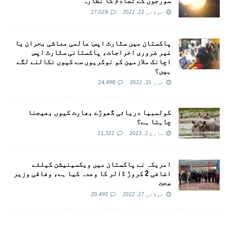
سورجوں کے تصادم کا نظارہ
جولائی 22, 2022
27,028
پاکستان میں سٹارٹ اپس: عالمی معاشی بحران یا
غیر ضروری اخراجات، پاکستانی سٹارٹ اپس
اچانک ملازمین کو نوکریوں سے کیوں نکالنے لگے
ہیں؟
جون 15, 2022
24,498
کولمبیا دریائی گھوڑے بھارت کیوں بھیجنا
چاہتا ہے؟
مارچ 3, 2023
21,322
امريکہ نے پاکستان میں ویکسینیشن کیلئے
اضافی 2 کروڑ ڈالر کا وعدہ کیا ہے، وفاقی وزیر
صحت
جولائی 27, 2022
20,493