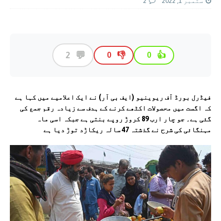
ستمبر 1, 2022
2
💬
2
👎
👍
0
0
فیڈرل بورڈ آف ریوینیو (ایف بی آر) نے ایک اعلامیے میں کہا ہے
کہ اگست میں محصولات اکٹھے کرنے کے ہدف سے زیادہ رقم جمع کی
گئی ہے۔ جو چار ارب 89 کروڑ روپے بنتی ہے جبکہ اسی ماہ
مہنگائی کی شرح نے گذشتہ 47 سالہ ریکاڑد توڑ دیا ہے