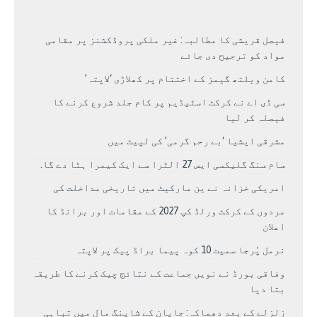
فیصل قریشی کا مطالبہ: غیر ملکی پروڈکشنز پر مقامی
مواد کو ترجیح دی جائے
کامن ویلتھ گیمز کے اختتام پر کھلاڑی ‘لاپتہ’
سی ڈی اے نے کرکٹ اسٹیڈیم پر کام جلد شروع کرنے کا
فیصلہ کر لیا
مشرقی ایشیا ‘بے رحم گرمی’ کی لپیٹ میں
سام سنگ گلیکسی ایس 27 الٹرا سے ایک کیمرا ہٹا دے گا.
امریکی خزانہ نے ین مارکیٹ میں تاریخی مداخلت کی
مردوں کے کرکٹ ورلڈ کپ 2027 کے مقامات اور برانڈ کا
اعلان
نرمل پُرجا سمیت 10 کوہ پیما براڈ پیک پر لاپتہ
وفاقی بورڈ نے نویں جماعت کے نتائج چیک کرنے کا طریقہ
بتا دیا
زلزلے کے بعد دھماکہ: جاپان کے شاپنگ مال میں تباہی