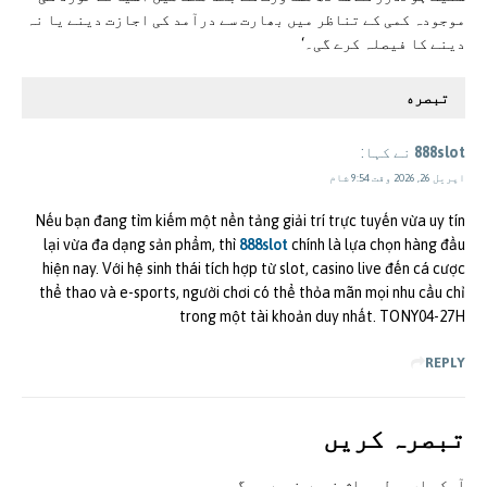
موجودہ کمی کے تناظر میں بھارت سے درآمد کی اجازت دینے یا نہ
دینے کا فیصلہ کرے گی۔‘
تبصره
888slot
نے کہا:
اپریل 26, 2026 وقت 9:54 شام
Nếu bạn đang tìm kiếm một nền tảng giải trí trực tuyến vừa uy tín
lại vừa đa dạng sản phẩm, thì
888slot
chính là lựa chọn hàng đầu
hiện nay. Với hệ sinh thái tích hợp từ slot, casino live đến cá cược
thể thao và e-sports, người chơi có thể thỏa mãn mọi nhu cầu chỉ
trong một tài khoản duy nhất. TONY04-27H
REPLY
تبصرہ کريں
آپکی ای ميل پبلش نہيں نہيں ہوگی.