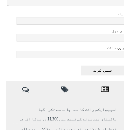
نام
ای میل
ویب سائٹ
اسپیس ایکس راکٹ کا حصہ چاند سے ٹکرا گیا
پاکستان میں سونے کی قیمت میں 11,300 روپے کا اضافہ
فیصل قریشی کا مطالبہ: غیر ملکی پروڈکشنز پر مقامی