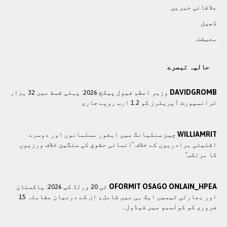
علاقائی خبريں
کھيل
معيشت
حالیہ تبصرے
DAVIDGROMB
وزير اعظم فیول پیکج 2026: پہلی قسط میں 32 ہزار
ٹرانسپورٹ آپریٹرز کو 1.2 ارب روپے جاری
WILLIAMRIT
چین سنکیانگ میں ایغور مسلمانوں اور دوسرے
اقلیتی برادريوں کے خلاف ’انسانی حقوق کی سنگین خلاف ورزیوں
کا مرتکب‘
OFORMIT OSAGO ONLAIN_HPEA
ٹی 20 ورلڈ کپ 2026: پاکستان
اور بھارتی ٹیمیں ایک ہی میں شامل، ان کے درمیان مقابلہ 15
فروری کو کولمبو میں شیڈول۔