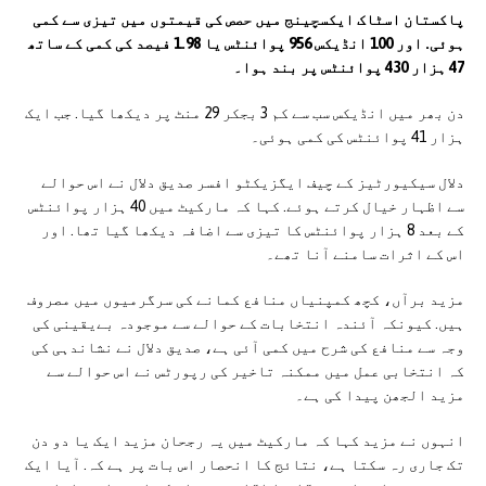
پاکستان اسٹاک ایکسچینج میں حصص کی قیمتوں میں تیزی سے کمی
ہوئی. اور 100 انڈیکس 956 پوائنٹس یا 1.98 فیصد کی کمی کے ساتھ
47 ہزار 430 پوائنٹس پر بند ہوا۔
دن بھر میں انڈیکس سب سے کم 3 بجکر 29 منٹ پر دیکھا گیا. جب ایک
ہزار 41 پوائنٹس کی کمی ہوئی۔
دلال سیکیورٹیز کے چیف ایگزیکٹو افسر صدیق دلال نے اس حوالے
سے اظہار خیال کرتے ہوئے. کہا کہ مارکیٹ میں 40 ہزار پوائنٹس
کے بعد 8 ہزار پوائنٹس کا تیزی سے اضافہ دیکھا گیا تھا. اور
اس کے اثرات سامنے آنا تھے۔
مزید برآں، کچھ کمپنیاں منافع کمانے کی سرگرمیوں میں مصروف
ہیں. کیونکہ آئندہ انتخابات کے حوالے سے موجودہ بےیقینی کی
وجہ سے منافع کی شرح میں کمی آئی ہے، صدیق دلال نے نشاندہی کی
کہ انتخابی عمل میں ممکنہ تاخیر کی رپورٹس نے اس حوالے سے
مزید الجھن پیدا کی ہے۔
انہوں نے مزید کہا کہ مارکیٹ میں یہ رجحان مزید ایک یا دو دن
تک جاری رہ سکتا ہے، نتائج کا انحصار اس بات پر ہے کہ. آیا ایک