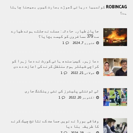
ROBINCAG
کولمبیا دریائی گھوڑے بھارت کیوں بھیجنا چاہتا
ہے؟
جاپان طیارہ حادثہ: عملے نے جلتے ہوئے طیارے
سے 379 مسافروں کو کیسے بچایا؟
جنوری 7, 2024
1
دعا زہرہ کیس: سندھ ہائی کورٹ نے دعا زہرا کو
کراچی شیلٹر ہوم منتقل کرنے کی اجازت دے دی
جولائی 21, 2022
1
ٹی ٹوئنٹی پلیئرز کی نئی رینکنگ جاری
اکتوبر 20, 2022
1
وفاقی بورڈ نے نویں جماعت کے نتائج چیک کرنے
کا طریقہ بتا دیا
جولائی 29, 2026
7