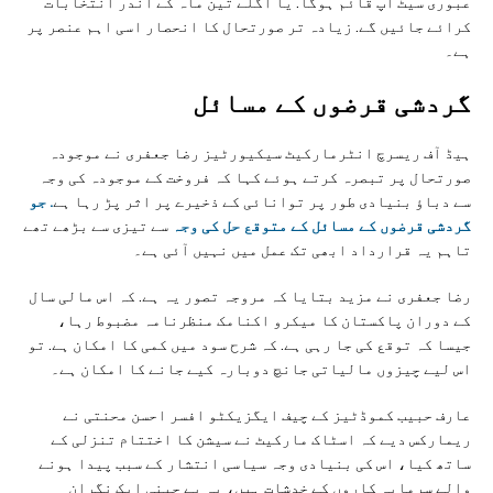
عبوری سیٹ اپ قائم ہوگا. یا اگلے تین ماہ کے اندر انتخابات
کرائے جائیں گے. زیادہ تر صورتحال کا انحصار اسی اہم عنصر پر
ہے۔
گردشی قرضوں کے مسائل
ہیڈ آف ریسرچ انٹرمارکیٹ سیکیورٹیز رضا جعفری نے موجودہ
صورتحال پر تبصرہ کرتے ہوئے کہا کہ فروخت کے موجودہ کی وجہ
سے دباؤ بنیادی طور پر توانائی کے ذخیرے پر اثر پڑ رہا ہے
. جو
گردشی قرضوں کے مسائل کے متوقع حل کی وجہ
سے تیزی سے بڑھے تھے
تاہم یہ قرارداد ابھی تک عمل میں نہیں آئی ہے۔
رضا جعفری نے مزید بتایا کہ مروجہ تصور یہ ہے. کہ اس مالی سال
کے دوران پاکستان کا میکرو اکنامک منظرنامہ مضبوط رہا،
جیسا کہ توقع کی جا رہی ہے. کہ شرح سود میں کمی کا امکان ہے. تو
اس لیے چیزوں مالیاتی جانچ دوبارہ کیے جانے کا امکان ہے۔
عارف حبیب کموڈٹیز کے چیف ایگزیکٹو افسر احسن محنتی نے
ریمارکس دیے کہ اسٹاک مارکیٹ نے سیشن کا اختتام تنزلی کے
ساتھ کیا، اس کی بنیادی وجہ سیاسی انتشار کے سبب پیدا ہونے
والے سرمایہ کاروں کے خدشات ہیں، یہ بے چینی ایک نگران