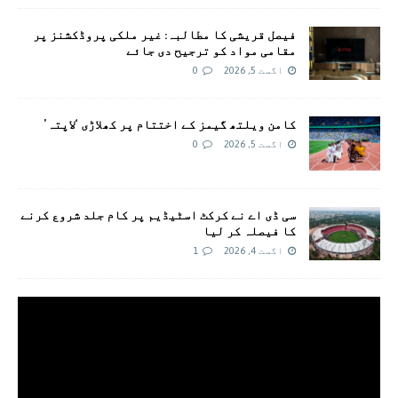
فیصل قریشی کا مطالبہ: غیر ملکی پروڈکشنز پر
مقامی مواد کو ترجیح دی جائے
اگست 5, 2026
0
کامن ویلتھ گیمز کے اختتام پر کھلاڑی ‘لاپتہ’
اگست 5, 2026
0
سی ڈی اے نے کرکٹ اسٹیڈیم پر کام جلد شروع کرنے
کا فیصلہ کر لیا
اگست 4, 2026
1