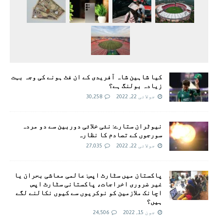
کیا شاہین شاہ آفریدی کے ان فٹ ہونے کی وجہ بہت
زیادہ بولنگ ہے؟
جولائی 22, 2022
30,258
نیوٹران ستارے: نئی خلائی دوربین سے دو مردہ
سورجوں کے تصادم کا نظارہ
جولائی 22, 2022
27,035
پاکستان میں سٹارٹ اپس: عالمی معاشی بحران یا
غیر ضروری اخراجات، پاکستانی سٹارٹ اپس
اچانک ملازمین کو نوکریوں سے کیوں نکالنے لگے
ہیں؟
جون 15, 2022
24,506