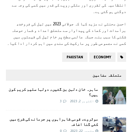
انتظامیہ کی تقرری اور ملکی روپے کی قدر میں کمی کی وجہ سے
دوگنی ہو گئی ہے۔
احسن محنتی نے مزید کہا کہ جولائی 2023 میں تیل کی فروخت،
برآمدات اور کھاد کی پیداوار سے متعلق اعداد و شمار حوصلہ
شکنی کا سبب بنے. جبکہ عالمی سطح پر خام تیل کی قیمتوں میں
کمی نے مجموعی طور پر مارکیٹ کی مندی میں اہم کردار ادا کیا۔
PAKISTAN
ECONOMY
متعلقہ مضامین
ماہرہ خان دلہن بن گئیں، دولہا سلیم کریم کون
ہیں؟
اکتوبر 2, 2023
3
موٹروے، قومی شاہراہوں پر جرمانے کی شرح میں
کئی گنا اضافہ
ستمبر 22, 2023
0