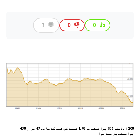
💬
3
👎
👍
0
0
100 انڈیکس 956 پوائنٹس یا 1.98 فیصد کی کمی کے ساتھ 47 ہزار 430
پوائنٹس پر بند ہوا