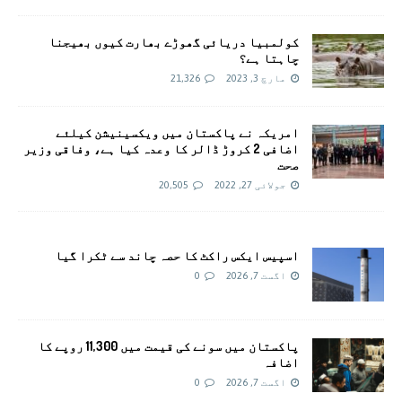
کولمبیا دریائی گھوڑے بھارت کیوں بھیجنا
چاہتا ہے؟
مارچ 3, 2023
21,326
امريکہ نے پاکستان میں ویکسینیشن کیلئے
اضافی 2 کروڑ ڈالر کا وعدہ کیا ہے، وفاقی وزیر
صحت
جولائی 27, 2022
20,505
اسپیس ایکس راکٹ کا حصہ چاند سے ٹکرا گیا
اگست 7, 2026
0
پاکستان میں سونے کی قیمت میں 11,300 روپے کا
اضافہ
اگست 7, 2026
0