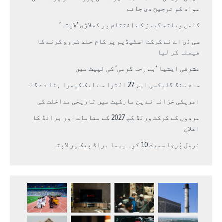
مواد کو ترجیح دی جائے
کامن ویلتھ گیمز کے اختتام پر کھلاڑی ‘لاپتہ’
سی ڈی اے نے کرکٹ اسٹیڈیم پر کام جلد شروع کرنے کا
فیصلہ کر لیا
مشرقی ایشیا ‘بے رحم گرمی’ کی لپیٹ میں
سام سنگ گلیکسی ایس 27 الٹرا سے ایک کیمرا ہٹا دے گا.
امریکی خزانہ نے ین مارکیٹ میں تاریخی مداخلت کی
مردوں کے کرکٹ ورلڈ کپ 2027 کے مقامات اور برانڈ کا
اعلان
نرمل پُرجا سمیت 10 کوہ پیما براڈ پیک پر لاپتہ