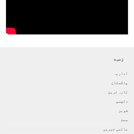
زمرے
اداريہ
پاکستان
تازہ ترين
دلچسپ
شوبز
صحت
عالمی خبريں