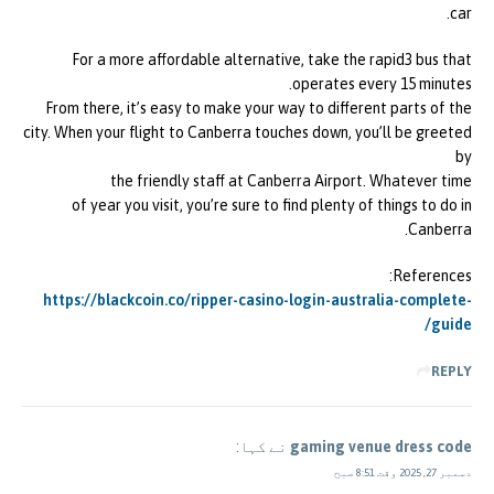
car.
For a more affordable alternative, take the rapid3 bus that
operates every 15 minutes.
From there, it’s easy to make your way to different parts of the
city. When your flight to Canberra touches down, you’ll be greeted
by
the friendly staff at Canberra Airport. Whatever time
of year you visit, you’re sure to find plenty of things to do in
Canberra.
References:
https://blackcoin.co/ripper-casino-login-australia-complete-
guide/
REPLY
gaming venue dress code
نے کہا:
دسمبر 27, 2025 وقت 8:51 صبح