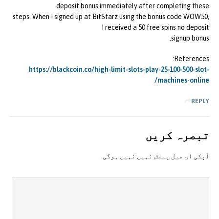
deposit bonus immediately after completing these
steps. When I signed up at BitStarz using the bonus code WOW50,
I received a 50 free spins no deposit
signup bonus.
References:
https://blackcoin.co/high-limit-slots-play-25-100-500-slot-
machines-online/
REPLY
تبصرہ کريں
آپکی ای ميل پبلش نہيں نہيں ہوگی.