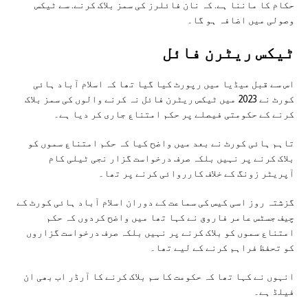
حکام کا ماننا ہے. کہ نان فائلرز کی سمز بلاک کرنے. سے ٹیکس
وصولی میں اضافہ ہو گا۔
ٹیکس ریٹرن فائل
اس سے قبل میڈیا میں رپورٹ کیا گیا تھا کہ اسلام آباد ہائی
کورٹ نے 2023 میں ٹیکس ریٹرن فائل نہ کرنے والوں کی سمز بلاک
کرنے کے حکومتی فیصلے پر حکم امتناع جاری کر دیا ہے۔
تاہم ہائی کورٹ نے بعد میں واضح کیا کہ حکم امتناع سموں کو
بلاک کرنے پر نہیں بلکہ صرف درخواست گزار نجی ٹیلی کام
آپریٹر زونگ کے خلاف کارروائی کرنے پر تھا۔
گزشتہ روز اسی کیس کی سماعت کے دوران اسلام آباد ہائی کورٹ کے
چیف جسٹس عامر فاروق نے کہا تھا میں واضح کردوں کہ حکم
امتناع سموں کو بلاک کرنے پر نہیں بلکہ صرف درخواست گزاروں
کو تحفظ فراہم کرنے کے لیے تھا۔
انہوں نے کہا تھا کہ حکومت کا سم بلاک کرنے کا آرڈر اب بھی ان
فیلڈ ہے۔