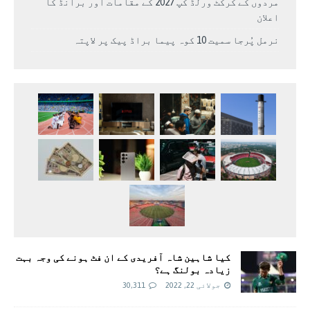
مردوں کے کرکٹ ورلڈ کپ 2027 کے مقامات اور برانڈ کا
اعلان
نرمل پُرجا سمیت 10 کوہ پیما براڈ پیک پر لاپتہ
کیا شاہین شاہ آفریدی کے ان فٹ ہونے کی وجہ بہت
زیادہ بولنگ ہے؟
جولائی 22, 2022
30,311