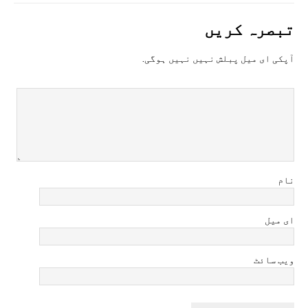
تبصرہ کريں
آپکی ای ميل پبلش نہيں نہيں ہوگی.
نام
ای میل
ویب سائٹ