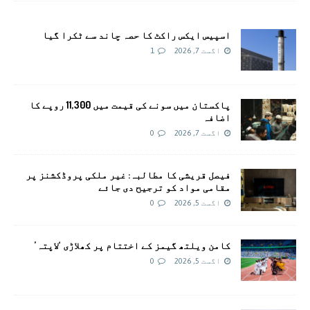
اسپیس ایکس راکٹ کا حصہ چاند سے ٹکرا گیا
اگست 7, 2026
1
پاکستان میں سونے کی قیمت میں 11,300 روپے کا
اضافہ
اگست 7, 2026
0
فیصل قریشی کا مطالبہ: غیر ملکی پروڈکشنز پر
مقامی مواد کو ترجیح دی جائے
اگست 5, 2026
0
کامن ویلتھ گیمز کے اختتام پر کھلاڑی ‘لاپتہ’
اگست 5, 2026
0