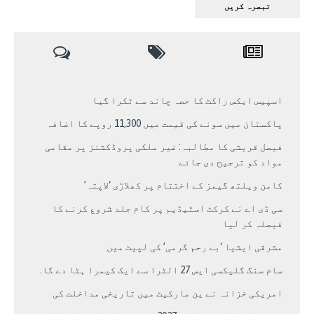
اسپیس ایکس راکٹ کا حصہ چاند سے ٹکرا گیا
پاکستان میں سونے کی قیمت میں 11,300 روپے کا اضافہ
فیصل قریشی کا مطالبہ: غیر ملکی پروڈکشنز پر مقامی
مواد کو ترجیح دی جائے
کامن ویلتھ گیمز کے اختتام پر کھلاڑی ‘لاپتہ’
سی ڈی اے نے کرکٹ اسٹیڈیم پر کام جلد شروع کرنے کا
فیصلہ کر لیا
مشرقی ایشیا ‘بے رحم گرمی’ کی لپیٹ میں
سام سنگ گلیکسی ایس 27 الٹرا سے ایک کیمرا ہٹا دے گا.
امریکی خزانہ نے ین مارکیٹ میں تاریخی مداخلت کی