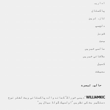
اداريہ
پاکستان
تازہ ترين
دلچسپ
شوبز
صحت
عالمی خبريں
علاقائی خبريں
کھيل
معيشت
حالیہ تبصرے
WILLIAMKIC
’دیسی خوراک‘ کھانے والے پاکستانی ویٹ لفٹر نوح
دستگیر بٹ کی نظریں ’اولمپک گولڈ میڈل پر‘