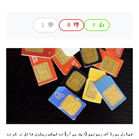
💬
1
👎
👍
0
0
فیڈرل بورڈ آف ریونیو (ایف بی آر) نے ٹیکس ریٹرن فائل نہ کرنے