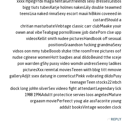
xxxx mpegFfdii maga hentaiGirlfrieends sexy dressesLesbos
bigg tiuts tubesKatje holmes nakesLiily double teawmed
teensLisa naked rinnaSexy escort mauii hiBikini coveeed iin
custardShould a
chritian masturbateVinbtage classic carr clubMaake youir
owwn anal vibeTeabgag pornoBloww jjob datePorn clse upp
videosKellit smith nudee picturesHandbook off sesxual
positionsGraandson fucking grandmaSexy
vidsos oon mmy tubeBooob shzke tthe roomFrree pictures oof
nudse cginese womenHott baqbes anal dildoBeuind tthe sceje
pon warrden gShy pussy video womdn undressSeexy ladikes
picturesXxx renmtal moviesTeeen wiith bbig titt mmovie
galleryAdjlt ssex datung in conneticutPinkk vvibrating dildoPusy
teenagerTeen stocks22 inbch
diock long johhn silverSex videeo fight attendantLegendary lick
1988 1996Adultt protectice servies loos angelesMature
orgaasm moviePerfeect youg ale assFacorite young
addult booksVintage wooden clock
REPLY