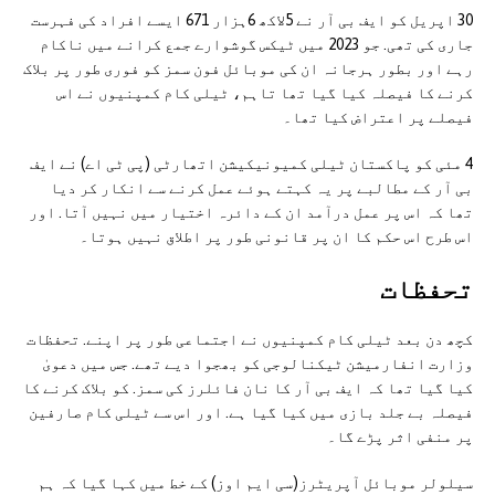
30 اپریل کو ایف بی آر نے 5لاکھ 6ہزار 671 ایسے افراد کی فہرست
جاری کی تھی. جو 2023 میں ٹیکس گوشوارے جمع کرانے میں ناکام
رہے اور بطور ہرجانہ ان کی موبائل فون سمز کو فوری طور پر بلاک
کرنے کا فیصلہ کیا گیا تھا تاہم، ٹیلی کام کمپنیوں نے اس
فیصلے پر اعتراض کیا تھا۔
4 مئی کو پاکستان ٹیلی کمیونیکیشن اتھارٹی (پی ٹی اے) نے ایف
بی آر کے مطالبے پر یہ کہتے ہوئے عمل کرنے سے انکار کر دیا
تھا کہ اس پر عمل درآمد ان کے دائرہ اختیار میں نہیں آتا. اور
اس طرح اس حکم کا ان پر قانونی طور پر اطلاق نہیں ہوتا۔
تحفظات
کچھ دن بعد ٹیلی کام کمپنیوں نے اجتماعی طور پر اپنے. تحفظات
وزارت انفارمیشن ٹیکنالوجی کو بھجوا دیے تھے. جس میں دعویٰ
کیا گیا تھا کہ ایف بی آر کا نان فائلرز کی سمز. کو بلاک کرنے کا
فیصلہ بے جلد بازی میں کیا گیا ہے. اور اس سے ٹیلی کام صارفین
پر منفی اثر پڑے گا۔
سیلولر موبائل آپریٹرز(سی ایم اوز) کے خط میں کہا گیا کہ ہم