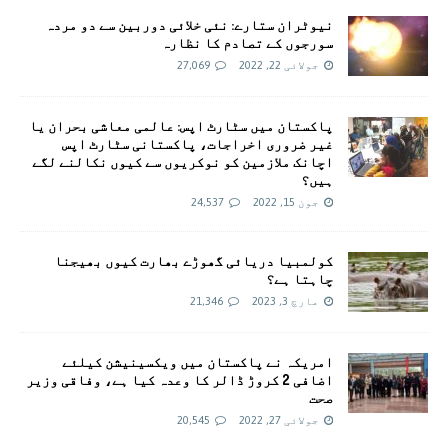
نیوٹران ستارے: نئی خلائی دوربین سے دو مردہ
سورجوں کے تصادم کا نظارہ
جولائی 22, 2022
27,069
پاکستان میں سٹارٹ اپس: عالمی معاشی بحران یا
غیر ضروری اخراجات، پاکستانی سٹارٹ اپس
اچانک ملازمین کو نوکریوں سے کیوں نکالنے لگے
ہیں؟
جون 15, 2022
24,537
کولمبیا دریائی گھوڑے بھارت کیوں بھیجنا
چاہتا ہے؟
مارچ 3, 2023
21,346
امريکہ نے پاکستان میں ویکسینیشن کیلئے
اضافی 2 کروڑ ڈالر کا وعدہ کیا ہے، وفاقی وزیر
صحت
جولائی 27, 2022
20,545