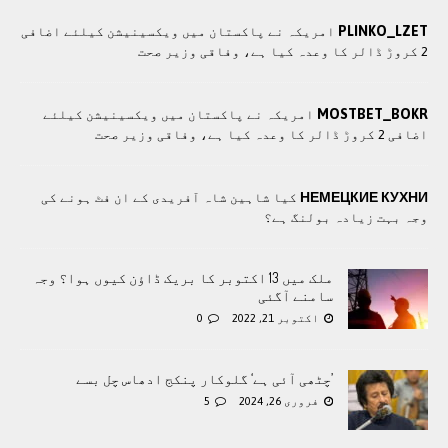
PLINKO_LZET
امريکہ نے پاکستان میں ویکسینیشن کیلئے اضافی
2 کروڑ ڈالر کا وعدہ کیا ہے، وفاقی وزیر صحت
MOSTBET_BOKR
امريکہ نے پاکستان میں ویکسینیشن کیلئے
اضافی 2 کروڑ ڈالر کا وعدہ کیا ہے، وفاقی وزیر صحت
НЕМЕЦКИЕ КУХНИ
کیا شاہین شاہ آفریدی کے ان فٹ ہونے کی
وجہ بہت زیادہ بولنگ ہے؟
ملک میں 13 اکتوبر کا بریک ڈاؤن کیوں ہوا؟ وجہ
سامنے آگئی
اکتوبر 21, 2022
0
’چٹھی آئی ہے‘ گلوکار پنکج ادھاس چل بسے
فروری 26, 2024
5