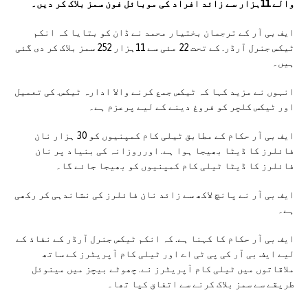
والے 11ہزار سے زائد افراد کی موبائل فون سمز بلاک کر دیں۔
ایف بی آر کے ترجمان بختیار محمد نے ڈان کو بتایا کہ انکم
ٹیکس جنرل آرڈر. کے تحت 22 مئی سے 11ہزار 252 سمز بلاک کر دی گئی
ہیں۔
انہوں نے مزید کہا کہ ٹیکس جمع کرنے والا ادارہ ٹیکس. کی تعمیل
اور ٹیکس کلچر کو فروغ دینے کے لیے پرعزم ہے۔
ایف بی آر حکام کے مطابق ٹیلی کام کمپنیوں کو 30 ہزار نان
فائلرز کا ڈیٹا بھیجا ہوا ہے. اورروزانہ کی بنیاد پر نان
فائلرز کا ڈیٹا ٹیلی کام کمپنیوں کو بھیجا جائے گا۔
ایف بی آر نے پانچ لاکھ سے زائد نان فائلرز کی نشاندہی کر رکھی
ہے۔
ایف بی آر حکام کا کہنا ہے. کہ انکم ٹیکس جنرل آرڈر کے نفاذ کے
لیے ایف بی آر کی پی ٹی اے اور ٹیلی کام آپریٹرز کے ساتھ
ملاقاتوں میں ٹیلی کام آپریٹرز نے. چھوٹے بیچز میں مینوئل
طریقے سے سمز بلاک کرنے سے اتفاق کیا تھا۔