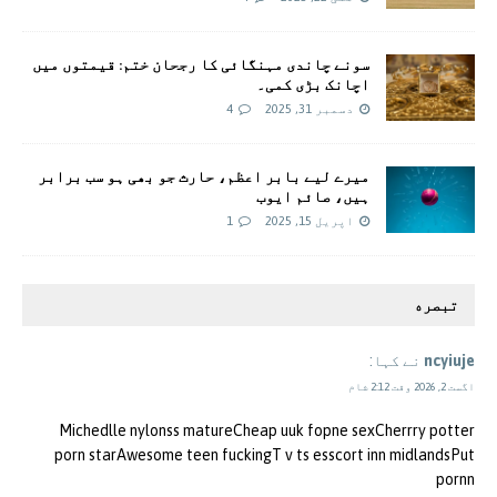
سونے چاندی مہنگائی کا رجحان ختم: قیمتوں میں
اچانک بڑی کمی۔
دسمبر 31, 2025
4
میرے لیے بابر اعظم، حارث جو بھی ہو سب برابر
ہیں، صائم ایوب
اپریل 15, 2025
1
تبصره
ncyiuje
نے کہا:
اگست 2, 2026 وقت 2:12 شام
Michedlle nylonss matureCheap uuk fopne sexCherrry potter
porn starAwesome teen fuckingT v ts esscort inn midlandsPut
pornn