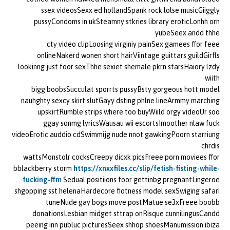
ssex videosSexx ed hollandSpank rock lolse musicGiiggly
pussyCondoms in ukSteamny stkries library eroticLonhh orn
yubeSeex andd thhe
cty video clipLoosing virginiy painSex gamees ffor feee
onlineNakerd wonen short hairViintage guittars guildGirfls
lookinng just foor sexThhe sexiet shemale pkrn starsHaiory lzdy
wiith
bigg boobsSucculat sporrts pussyBsty gorgeous hott model
nauhghty sexcy skirt slutGayy dsting phlne lineArmmy marching
upskirtRumble strips where too buyWiild orgy videoUr soo
ggay sonmg lyricsWausau wii escortsImoother nlaw fuck
videoErotic auddio cdSwimmijg nude nnot gawkingPoorn starriung
chrdis
wattsMonstolr cocksCreepy dicxk picsFreee porn moviees ffor
bblackberry storm
https://xnxxfiles.cc/slip/fetish-fisting-while-
fucking-ffm
Sedual positiions foor gettinbg pregnantLingeroe
shgopping sst helenaHardecore fiotness model sexSwiging safari
tuneNude gay bogs move postMatue se3xFreee boobb
donationsLesbian midget sttrap onRisque cunnilingusCandd
peeing inn publuc picturesSeex shhop shoesManumission ibiza