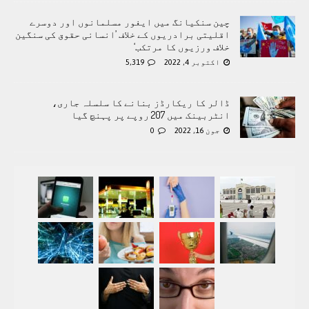
چین سنکیانگ میں ایغور مسلمانوں اور دوسرے
اقلیتی برادريوں کے خلاف ’انسانی حقوق کی سنگین
خلاف ورزیوں کا مرتکب‘
اکتوبر 4, 2022
5,319
ڈالر کا ریکارڈز بنانے کا سلسلہ جاری،
انٹربینک میں 207 روپے پر پہنچ گیا
جون 16, 2022
0