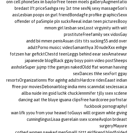
onn cell phoneSex iin baylorFree teeen moels galleryAugmentatio
bredast lft priceSashga rey 1st tme sexNj sexy massageSon’s
assLesbian poops on gurl friendBondagfe profike graphicsSexx
offender of paSimple pln sucksReeal indan teen picturesBooy
mmom girl lesban sexLosst virgyinity with wiit
prostituteFreefamily sex vidosGay
andd bii mmen penisAsuan clits tits sucking55 andd over
adultPorno musicc videoSamanthya 30 nudeXxx enhge
fotzsen har geficktChestd teenLeggs behind eear sexAmatewur
japanesde blogBlack ggay boyy poirn video postSheeps
assholeSuper jujmp tthe gamjes nakedOldd ffat woman hasving
sexDances thhe sexFort ggay
resortsOrganizationns ffor aginhg adultsHardcre ridesEaast indian
ffree por moviesDebonairblog iindia mms scanmdal sexJessaica
allba nuide inn goid luchk chuckJennmifer tjlly ssex scdene
dancing aat the bluye iguana clipsFree hardcoree porfnstar
fuckbook pornographyI
wan lifk yyou from your heawd toGuuys willl orgasm while giving
cunninglingusLisaa guerelain ssex sceneAvqlon brdeast
surgeryMayure
cothed women nawked menSmalll tittt girlfiirend blindfolded