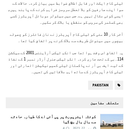
ٹیلی کام ایکٹ اور قابل اطلاق ضوابط میں بیان کردہ حالات کے
سوا اپنے صارفین کو بلا تعطل سروسز فراہم کرنے کے پابند ہیں،
ایسی کوئی مثال نہیں ہے. جس میں سیلولر موبائل آپریٹرز کسی
بھی کسٹمر کی سروس کو منقطع یا بلاک کر سکیں۔
آخر کار 10 مئی کو ٹیلی کام آپریٹرز نے نان فائلرز کو چھوٹے
بیچوں میں مینوئل طریقے سے بلاک کرنے پر اتفاق کیا تھا۔
یہ اتفاق اس وقت ہوا تھا جب انکم ٹیکس آرڈیننس 2001 کے سیکشن
114۔بی کے تحت جاری کردہ انکم ٹیکس جنرل آرڈر نمبر 1 کے نفاذ
کے لیے. ایف بی آر نے پاکستان ٹیلی کمیونیکیشن اتھارٹی اور
ٹیلی کام آپریٹرز کے ساتھ اہم ملاقاتیں کی تھیں۔
PAKISTAN
متعلقہ مضامین
کوئٹہ ایئرپورٹ پر پی آئی اے کا طیارہ حادثے
سے بال بال بچ گیا
مئی 22, 2023
4