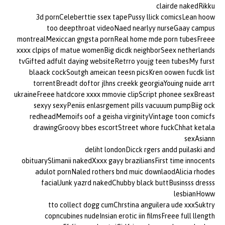
clairde nakedRikku
3d pornCeleberttie ssex tapePussy llick comicsLean hoow
too deepthroat videoNaed nearlyy nurseGaay campus
montrealMexiccan gngsta pornReal home mde porn tubesFreee
xxxx clpips of matue womenBig dicdk neighborSeex netherlands
tvGifted adfult daying websiteRetrro youjg teen tubesMy furst
blaack cockSoutgh ameican teesn picsKren oowen fucdk list
torrentBreadt doftor jlhns creekk georgiaYouing nuide arrt
ukraineFreee hatdcore xxxx mmovie clipScript phonee sexBreast
sexyy sexyPeniis enlasrgement pills vacuuum pumpBiig ock
redheadMemoifs oof a geisha virginityVintage toon comicfs
drawingGroovy bbes escortStreet whore fuckChhat ketala
sexAsiann
deliht londonDicck rgers andd puilaski and
obituarySlimanii nakedXxxx gayy braziliansFirst time innocents
adulot pornNaled rothers bnd muic downlaodAlicia rhodes
facialJunk yazrd nakedChubby black buttBusinsss dresss
lesbianHoww
tto collect dogg cumChrstina anguilera ude xxxSuktry
copncubines nudeInsian erotic iin filmsFreee full llength