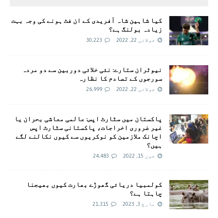
کیا شاہین شاہ آفریدی کے ان فٹ ہونے کی وجہ بہت
زیادہ بولنگ ہے؟
جولائی 22, 2022
30,223
نیوٹران ستارے: نئی خلائی دوربین سے دو مردہ
سورجوں کے تصادم کا نظارہ
جولائی 22, 2022
26,999
پاکستان میں سٹارٹ اپس: عالمی معاشی بحران یا
غیر ضروری اخراجات، پاکستانی سٹارٹ اپس
اچانک ملازمین کو نوکریوں سے کیوں نکالنے لگے
ہیں؟
جون 15, 2022
24,483
کولمبیا دریائی گھوڑے بھارت کیوں بھیجنا
چاہتا ہے؟
مارچ 3, 2023
21,315