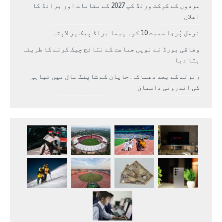
مردوں کے کرکٹ ورلڈ کپ 2027 کے مقامات اور برانڈ کا
اعلان
نرمل پُرجا سمیت 10 کوہ پیما براڈ پیک پر لاپتہ
وفاقی بورڈ نے نویں جماعت کے نتائج چیک کرنے کا طریقہ
بتا دیا
زلزلے کے بعد دھماکہ: جاپان کے شاپنگ مال میں تباہی
کی اندرونی داستان