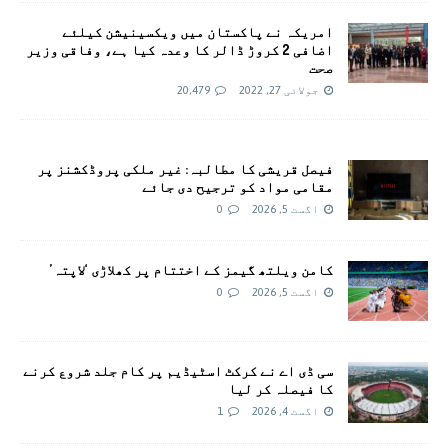
امريکہ نے پاکستان میں ویکسینیشن کیلئے
اضافی 2 کروڑ ڈالر کا وعدہ کیا ہے، وفاقی وزیر
صحت
جولائی 27, 2022
20,479
فیصل قریشی کا مطالبہ: غیر ملکی پروڈکشنز پر
مقامی مواد کو ترجیح دی جائے
اگست 5, 2026
0
کامن ویلتھ گیمز کے اختتام پر کھلاڑی ‘لاپتہ’
اگست 5, 2026
0
سی ڈی اے نے کرکٹ اسٹیڈیم پر کام جلد شروع کرنے
کا فیصلہ کر لیا
اگست 4, 2026
1