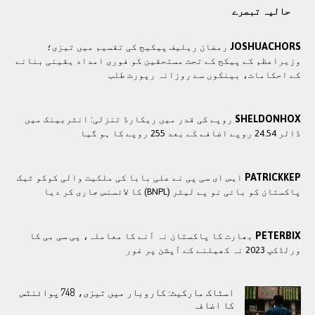
حالیہ تبصرے
JOSHUACHORS
رمضان ریلیف پیکیج کی تقسیم میں تیزی؛
وزیراعظم کے پیکج کے تحت مستحقین کو فوری امداد یقینی بنانے
کے احکامات، بینکوں سے روزانہ رپورٹ طلب
SHELDONHOX
روپے کی قدر میں ریکارڈ تنزلی: انٹربینک میں
ڈالر 24.54 روپے اضافے کے بعد 255 روپے کا ہو گیا
PATRICKKEP
ایس ای سی پی نے علی بابا کی ملکیت والی کوکو ٹیک
پاکستان کو بائی نو پے لیٹر (BNPL) کا لائسنس جاری کر دیا
PETERBIX
بھارت کا پاکستان نہ آنے کا معاملہ، پی سی بی کا
ورلڈکپ 2023 نہ کھیلنے کے آپشن پر غور
اسٹاک مارکیٹ: کاروبار میں تیزی، 748 پوائنٹس
کا اضافہ