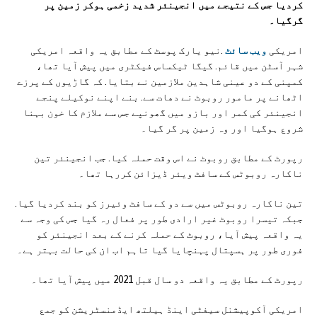
کردیا جس کے نتیجے میں انجینئر شدید زخمی ہوکر زمین پر
گرگیا۔
امریکی
ویب سائٹ
.نیو یارک پوسٹ کے مطابق یہ واقعہ امریکی
شہر آسٹن میں قائم. گیگا ٹیکساس فیکٹری میں پیش آیا تھا،
کمپنی کے دو عینی شاہدین ملازمین نے بتایا. کہ گاڑیوں کے پرزے
اٹھانے پر مامور روبوٹ نے دھات سے. بنے اپنے نوکیلے پنجے
انجینئر کی کمر اور بازو میں گھونپے جس سے ملازم کا خون بہنا
شروع ہوگیا اور وہ زمین پر گر گیا۔
رپورٹ کے مطابق روبوٹ نے اس وقت حملہ کیا. جب انجینئر تین
ناکارہ روبوٹس کے سافٹ ویئر ڈیزائن کررہا تھا۔
تین ناکارہ روبوٹس میں سے دو کے سافٹ وئیرز کو بند کردیا گیا.
جبکہ تیسرا روبوٹ غیر ارادی طور پر فعال رہ گیا جس کی وجہ سے
یہ واقعہ پیش آیا، روبوٹ کے حملہ کرنے کے بعد انجینئر کو
فوری طور پر ہسپتال پہنچایا گیا تاہم اب ان کی حالت بہتر ہے۔
رپورٹ کے مطابق یہ واقعہ دو سال قبل 2021 میں پیش آیا تھا۔
امریکی آکوپیشنل سیفٹی اینڈ ہیلتھ ایڈمنسٹریشن کو جمع