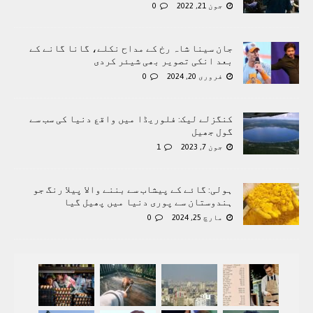
جون 21, 2022
0
جان سینا شاہ رخ کے مداح نکلے، گانا گانے کے
بعد انکی تصویر بھی شیئر کردی
فروری 20, 2024
0
کنگزلے لیک: فلوریڈا میں واقع دنیا کی سب سے
گول جھیل
جون 7, 2023
1
ہولی: گائے کے پیشاب سے بننے والا پیلا رنگ جو
ہندوستان سے پوری دنیا میں پھیل گیا
مارچ 25, 2024
0