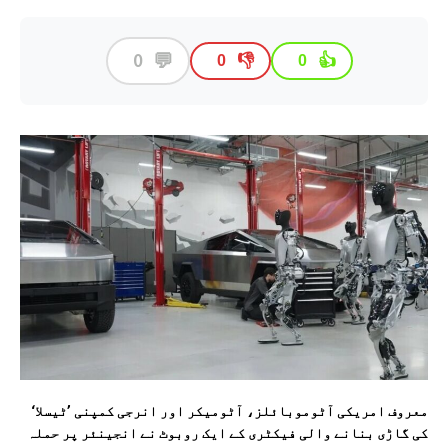
💬
0
👎
👍
0
0
معروف امریکی آٹوموبائلز، آٹومیکر اور انرجی کمپنی ’ٹیسلا‘
کی گاڑی بنانے والی فیکٹری کے ایک روبوٹ نے انجینئر پر حملہ