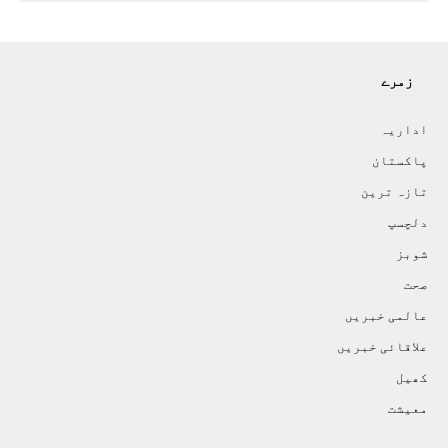
زمرے
اداريہ
پاکستان
تازہ ترين
دلچسپ
شوبز
صحت
عالمی خبريں
علاقائی خبريں
کھيل
معيشت