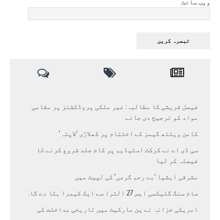
ویب سائٹ
فیصل قریشی کا مطالبہ: غیر ملکی پروڈکشنز پر مقامی
مواد کو ترجیح دی جائے
کامن ویلتھ گیمز کے اختتام پر کھلاڑی ‘لاپتہ’
سی ڈی اے نے کرکٹ اسٹیڈیم پر کام جلد شروع کرنے کا
فیصلہ کر لیا
مشرقی ایشیا ‘بے رحم گرمی’ کی لپیٹ میں
سام سنگ گلیکسی ایس 27 الٹرا سے ایک کیمرا ہٹا دے گا.
امریکی خزانہ نے ین مارکیٹ میں تاریخی مداخلت کی