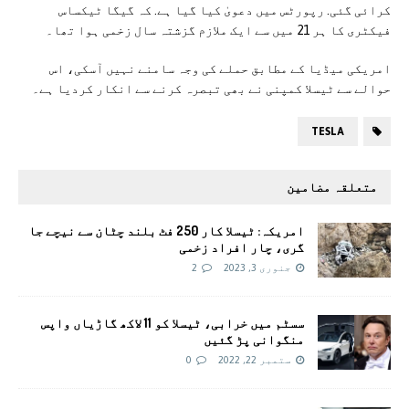
کرائی گئی. رپورٹس میں دعویٰ کیا گیا ہے. کہ گیگا ٹیکساس
فیکٹری کا ہر 21 میں سے ایک ملازم گزشتہ سال زخمی ہوا تھا۔
امریکی میڈیا کے مطابق حملے کی وجہ سامنے نہیں آسکی، اس
حوالے سے ٹیسلا کمپنی نے بھی تبصرہ کرنے سے انکار کردیا ہے۔
TESLA
متعلقہ مضامین
امریکہ: ٹیسلا کار 250 فٹ بلند چٹان سے نیچے جا
گری، چار افراد زخمی
جنوری 3, 2023
2
سسٹم میں خرابی، ٹیسلا کو 11 لاکھ گاڑیاں واپس
منگوانی پڑ گئیں
ستمبر 22, 2022
0