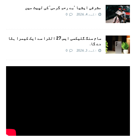
مشرقی ایشیا ‘بے رحم گرمی’ کی لپیٹ میں
اگست 4, 2026
0
سام سنگ گلیکسی ایس 27 الٹرا سے ایک کیمرا ہٹا
دے گا.
اگست 3, 2026
0