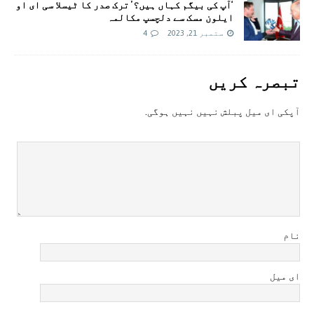
‘آپ کی بیگم کہاں ہیں؟’ ترک صدر کا ٹیسلا سی ای او
ایلون مسک سے دلچسپ مکالمہ
ستمبر 21, 2023
4
تبصرہ کريں
آپکی ای ميل پبلش نہيں نہيں ہوگی.
نام
ای میل