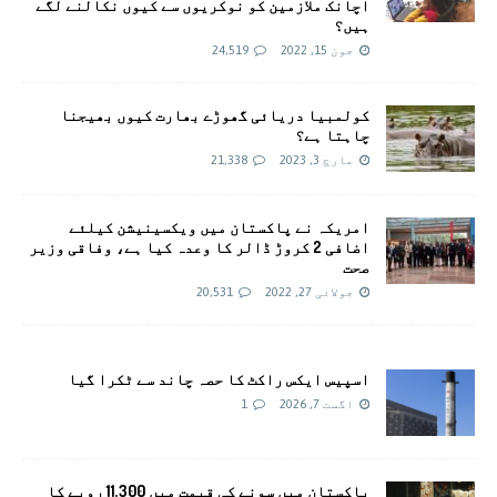
اچانک ملازمین کو نوکریوں سے کیوں نکالنے لگے
ہیں؟
جون 15, 2022
24,519
کولمبیا دریائی گھوڑے بھارت کیوں بھیجنا
چاہتا ہے؟
مارچ 3, 2023
21,338
امريکہ نے پاکستان میں ویکسینیشن کیلئے
اضافی 2 کروڑ ڈالر کا وعدہ کیا ہے، وفاقی وزیر
صحت
جولائی 27, 2022
20,531
اسپیس ایکس راکٹ کا حصہ چاند سے ٹکرا گیا
اگست 7, 2026
1
پاکستان میں سونے کی قیمت میں 11,300 روپے کا