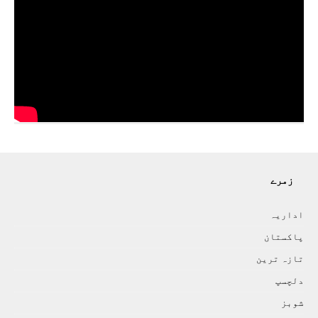
زمرے
اداريہ
پاکستان
تازہ ترين
دلچسپ
شوبز