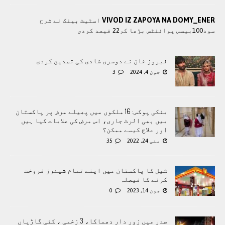
VIVOD IZ ZAPOYA NA DOMY_ENER
اسٹیٹ بینک نے شرح
سود100بیسس پوائنٹس بڑھا کر22 فیصد کردی
فیروز خان نے دوسری شادی کی تصدیق کردی
جون 4, 2024
3
منکی پوکس: 16 ملکوں میں پھیلے مرض پر پاکستان
میں بھی الرٹ جاری، اس مرض کی علامات کیا ہیں
اور علاج کیسے ممکن؟
مئی 24, 2022
35
شیل کا پاکستان میں اپنے تمام شیئرز فروخت
کرنے کا فیصلہ
جون 14, 2023
0
صدر میں زور دار دھماکا، 3 زخمی ، کئی گاڑیاں