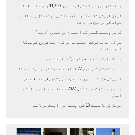
پاکستان میں سونے کی قیمت میں 11,300 روپے کا اضافہ
فیصل قریشی کا مطالبہ: غیر ملکی پروڈکشنز پر مقامی
مواد کو ترجیح دی جائے
کامن ویلتھ گیمز کے اختتام پر کھلاڑی ‘لاپتہ’
سی ڈی اے نے کرکٹ اسٹیڈیم پر کام جلد شروع کرنے کا
فیصلہ کر لیا
مشرقی ایشیا ‘بے رحم گرمی’ کی لپیٹ میں
سام سنگ گلیکسی ایس 27 الٹرا سے ایک کیمرا ہٹا دے گا.
امریکی خزانہ نے ین مارکیٹ میں تاریخی مداخلت کی
مردوں کے کرکٹ ورلڈ کپ 2027 کے مقامات اور برانڈ کا
اعلان
نرمل پُرجا سمیت 10 کوہ پیما براڈ پیک پر لاپتہ