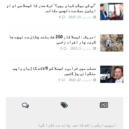
‘آپ کی بیگم کہاں ہیں؟’ ترک صدر کا ٹیسلا سی ای او
ایلون مسک سے دلچسپ مکالمہ
ستمبر 21, 2023
4
امریکہ: ٹیسلا کار 250 فٹ بلند چٹان سے نیچے جا
گری، چار افراد زخمی
جنوری 3, 2023
2
سسٹم میں خرابی، ٹیسلا کو 11 لاکھ گاڑیاں واپس
منگوانی پڑ گئیں
ستمبر 22, 2022
0
اسپیس ایکس راکٹ کا حصہ چاند سے ٹکرا گیا