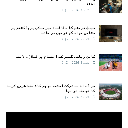
اضافہ
اگست 7, 2026
0
فیصل قریشی کا مطالبہ: غیر ملکی پروڈکشنز پر
مقامی مواد کو ترجیح دی جائے
اگست 5, 2026
0
کامن ویلتھ گیمز کے اختتام پر کھلاڑی ‘لاپتہ’
اگست 5, 2026
0
سی ڈی اے نے کرکٹ اسٹیڈیم پر کام جلد شروع کرنے
کا فیصلہ کر لیا
اگست 4, 2026
1