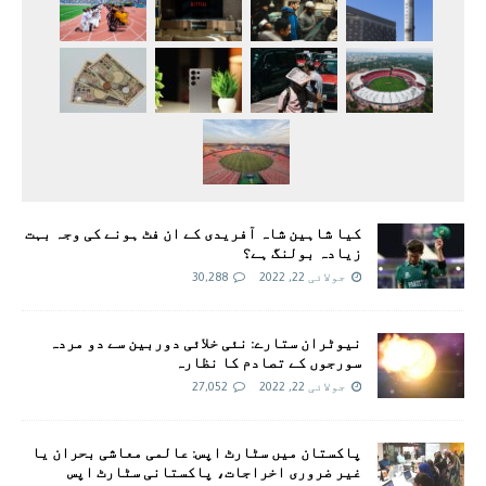
کیا شاہین شاہ آفریدی کے ان فٹ ہونے کی وجہ بہت
زیادہ بولنگ ہے؟
جولائی 22, 2022
30,288
نیوٹران ستارے: نئی خلائی دوربین سے دو مردہ
سورجوں کے تصادم کا نظارہ
جولائی 22, 2022
27,052
پاکستان میں سٹارٹ اپس: عالمی معاشی بحران یا
غیر ضروری اخراجات، پاکستانی سٹارٹ اپس