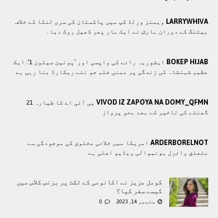
LARRYWHIVA
ویمنز ورلڈ کپ میں پاکستان کی سری لنکا کے خلاف
بیٹنگ کے دوران بارش نے ایک بار پھر کھیل روک دیا۔
BOKEP HIJAB
ایشوریہ رائے کی واپسی اور ’پونین سیلون 1‘: ایک
عظیم شہنشاہ کی زندگی پر مبنی فلم جو نئے ریکارڈ بنا رہی ہے
VIVOD IZ ZAPOYA NA DOMY_QFMN
پی آئی اے کا طیارہ 21
گھنٹے کی تاخیر کے بعد محو پرواز
ARDERBORELNOT
امریکا میں خلائی مخلوق کی موجودگی سے
متعلق وائرل ہونیوالی ویڈیو اصلی ہے
کومل عزیز نے اکانومی کے ٹکٹ پر بزنس کلاس میں
کیسے سفر کیا؟
ستمبر 14, 2023
0