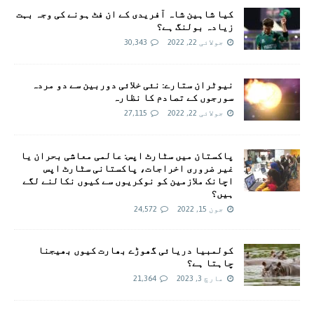
کیا شاہین شاہ آفریدی کے ان فٹ ہونے کی وجہ بہت
زیادہ بولنگ ہے؟
جولائی 22, 2022
30,343
نیوٹران ستارے: نئی خلائی دوربین سے دو مردہ
سورجوں کے تصادم کا نظارہ
جولائی 22, 2022
27,115
پاکستان میں سٹارٹ اپس: عالمی معاشی بحران یا
غیر ضروری اخراجات، پاکستانی سٹارٹ اپس
اچانک ملازمین کو نوکریوں سے کیوں نکالنے لگے
ہیں؟
جون 15, 2022
24,572
کولمبیا دریائی گھوڑے بھارت کیوں بھیجنا
چاہتا ہے؟
مارچ 3, 2023
21,364