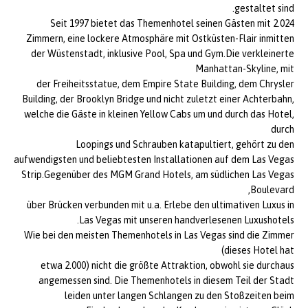
gestaltet sind.
Seit 1997 bietet das Themenhotel seinen Gästen mit 2.024
Zimmern, eine lockere Atmosphäre mit Ostküsten-Flair inmitten
der Wüstenstadt, inklusive Pool, Spa und Gym.Die verkleinerte
Manhattan-Skyline, mit
der Freiheitsstatue, dem Empire State Building, dem Chrysler
Building, der Brooklyn Bridge und nicht zuletzt einer Achterbahn,
welche die Gäste in kleinen Yellow Cabs um und durch das Hotel,
durch
Loopings und Schrauben katapultiert, gehört zu den
aufwendigsten und beliebtesten Installationen auf dem Las Vegas
Strip.Gegenüber des MGM Grand Hotels, am südlichen Las Vegas
Boulevard,
über Brücken verbunden mit u.a. Erlebe den ultimativen Luxus in
Las Vegas mit unseren handverlesenen Luxushotels.
Wie bei den meisten Themenhotels in Las Vegas sind die Zimmer
(dieses Hotel hat
etwa 2.000) nicht die größte Attraktion, obwohl sie durchaus
angemessen sind. Die Themenhotels in diesem Teil der Stadt
leiden unter langen Schlangen zu den Stoßzeiten beim