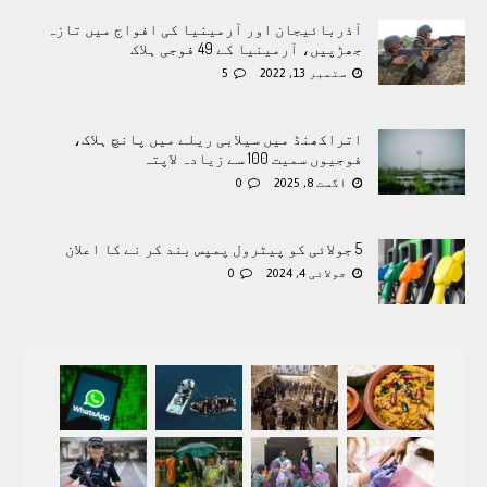
آذربائیجان اور آرمینیا کی افواج میں تازہ
جھڑپیں، آرمینیا کے 49 فوجی ہلاک
ستمبر 13, 2022
5
اتراکھنڈ میں سیلابی ریلے میں پانچ ہلاک،
فوجیوں سمیت 100 سے زیادہ لاپتہ
اگست 8, 2025
0
5 جولائی کو پیٹرول پمپس بند کر نے کا اعلان
جولائی 4, 2024
0