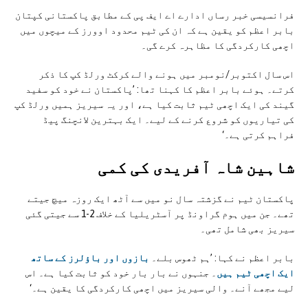
فرانسیسی خبر رساں ادارے اے ایف پی کے مطابق پاکستانی کپتان
بابر اعظم کو یقین ہے کہ ان کی ٹیم محدود اوورز کے میچوں میں
اچھی کارکردگی کا مظاہرہ کرے گی۔
اس سال اکتوبر/نومبر میں ہونے والے کرکٹ ورلڈ کپ کا ذکر
کرتے۔ ہوئے بابر اعظم کا کہنا تھا: ’پاکستان نے خود کو سفید
گیند کی ایک اچھی ٹیم ثابت کیا ہے، اور یہ سیریز ہمیں ورلڈ کپ
کی تیاریوں کو شروع کرنے کے لیے۔ ایک بہترین لانچنگ پیڈ
فراہم کرتی ہے۔‘
شاہین شاہ آفریدی کی کمی
پاکستان ٹیم نے گزشتہ سال نو میں سے آٹھ ایک روزہ میچ جیتے
تھے۔ جن میں ہوم گراونڈ پر آسٹریلیا کے خلاف 2-1 سے جیتی گئی
سیریز بھی شامل تھی۔
بابر اعظم نے کہا: ’ہم ٹھوس بلے۔
بازوں اور باؤلرز کے ساتھ
ایک اچھی ٹیم ہیں
۔ جنہوں نے بار بار خود کو ثابت کیا ہے۔ اس
لیے مجھے آنے۔ والی سیریز میں اچھی کارکردگی کا یقین ہے۔‘