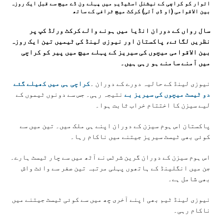
اتوار کو کراچی کے نیشنل اسٹیڈیم میں پہلے ون ڈے میچ سے قبل ایک روزہ
بین الاقوامی (او ڈی آئی) کرکٹ میچ ٹرافی کے ساتھ
سال رواں کے دوران انڈیا میں ہونے والے کرکٹ ورلڈ کپ پر
نظریں لگائے، پاکستان اور نیوزی لینڈ کی ٹیمیں تین ایک روزہ
بین الاقوامی میچوں کی سیریز کے پہلے میچ میں پیر کو کراچی
میں آمنے سامنے ہو رہی ہیں۔
نیوزی لینڈ کے حالیہ دورے کے دوران ۔
کراچی ہی میں کھیلے گئے
دو ٹیسٹ میچوں کی سیریز بے
نتیجہ رہی۔ جس سے دونوں ٹیموں کے
لیے سیزن کا اختتام خراب ثابت ہوا۔
پاکستان اس ہوم سیزن کے دوران اپنے ہی ملک میں۔ تین میں سے
کوئی بھی ٹیسٹ سیریز جیتنے میں ناکام رہا۔
اس ہوم سیزن کے دوران گرین شرٹس نے آٹھ میں سے چار ٹیسٹ ہارے۔
جن میں انگلینڈ کے ہاتھوں پہلی مرتبہ تین صفر سے وائٹ واش
بھی شامل ہے۔
نیوزی لینڈ ٹیم بھی اپنے آخری چھ میں سے کوئی ٹیسٹ جیتنے میں
ناکام رہی۔