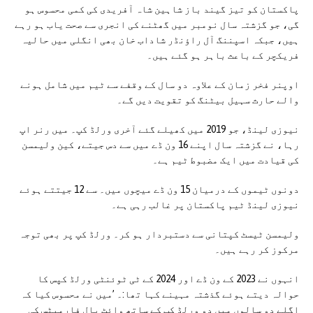
پاکستان کو تیز گیند باز شاہین شاہ آفریدی کی کمی محسوس ہو
گی، جو گزشتہ سال نومبر میں گھٹنے کی انجری سے صحت یاب ہو رہے
ہیں، جبکہ اسپننگ آل راؤنڈر شاداب خان بھی انگلی میں حالیہ
فریکچر کے باعث باہر ہو گئے ہیں۔
اوپنر فخر زمان کے علاوہ دو سال کے وقفے سے ٹیم میں شامل ہونے
والے حارث سہیل بیٹنگ کو تقویت دیں گے۔
نیوزی لینڈ، جو 2019 میں کھیلے گئے آخری ورلڈ کپ۔ میں رنر اپ
رہا، نے گزشتہ سال اپنے 16 ون ڈے میں سے دس جیتے، کین ولیمسن
کی قیادت میں ایک مضبوط ٹیم ہے۔
دونوں ٹیموں کے درمیان 15 ون ڈے میچوں میں۔ سے 12 جیتتے ہوئے
نیوزی لینڈ ٹیم پاکستان پر غالب رہی ہے۔
ولیمسن ٹیسٹ کپتانی سے دستبردار ہو کر۔ ورلڈ کپ پر بھی توجہ
مرکوز کر رہے ہیں۔
انہوں نے 2023 کے ون ڈے اور 2024 کے ٹی ٹوئنٹی ورلڈ کپس کا
حوالہ دیتے ہوئے گذشتہ مہینے کہا تھا:۔ ’میں نے محسوس کیا کہ
اگلے دو سالوں میں دو ورلڈ کپ کے ساتھ وائٹ بال فارمیٹس کی