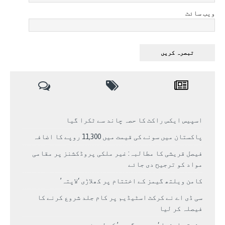
ویب سائٹ
اسپیس ایکس راکٹ کا حصہ چاند سے ٹکرا گیا
پاکستان میں سونے کی قیمت میں 11,300 روپے کا اضافہ
فیصل قریشی کا مطالبہ: غیر ملکی پروڈکشنز پر مقامی
مواد کو ترجیح دی جائے
کامن ویلتھ گیمز کے اختتام پر کھلاڑی ‘لاپتہ’
سی ڈی اے نے کرکٹ اسٹیڈیم پر کام جلد شروع کرنے کا
فیصلہ کر لیا
مشرقی ایشیا ‘بے رحم گرمی’ کی لپیٹ میں