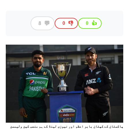
💬
8
👎
👍
0
0
پاکستان کے کپتان بابر اعظم اور نیوزی لینڈ کے ہم منصب کین ولیمسن