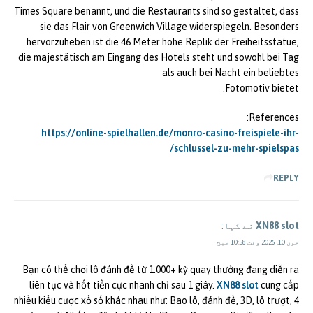
Times Square benannt, und die Restaurants sind so gestaltet, dass
sie das Flair von Greenwich Village widerspiegeln. Besonders
hervorzuheben ist die 46 Meter hohe Replik der Freiheitsstatue,
die majestätisch am Eingang des Hotels steht und sowohl bei Tag
als auch bei Nacht ein beliebtes
Fotomotiv bietet.
References:
https://online-spielhallen.de/monro-casino-freispiele-ihr-
schlussel-zu-mehr-spielspas/
REPLY
XN88 slot
نے کہا:
جون 10, 2026 وقت 10:58 صبح
Bạn có thể chơi lô đánh đề từ 1.000+ kỳ quay thưởng đang diễn ra
liên tục và hốt tiền cực nhanh chỉ sau 1 giây.
XN88 slot
cung cấp
nhiều kiểu cược xổ số khác nhau như: Bao lô, đánh đề, 3D, lô trượt, 4