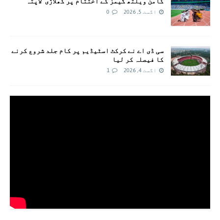
کامن ویلتھ گیمز کے اختتام پر کھلاڑی ‘لاپتہ’
اگست 5, 2026
0
سی ڈی اے نے کرکٹ اسٹیڈیم پر کام جلد شروع کرنے
کا فیصلہ کر لیا
اگست 4, 2026
1