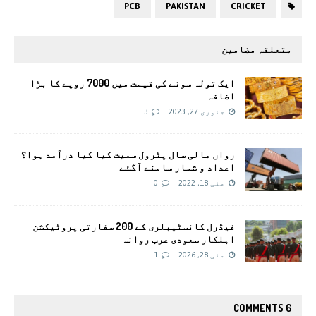
PCB
PAKISTAN
CRICKET
متعلقہ مضامین
ایک تولہ سونے کی قیمت میں 7000 روپے کا بڑا
اضافہ
جنوری 27, 2023
3
رواں مالی سال پٹرول سمیت کیا کیا درآمد ہوا؟
اعداد و شمار سامنے آگئے
مئی 18, 2022
0
فیڈرل کانسٹیبلری کے 200 سفارتی پروٹیکشن
اہلکار سعودی عرب روانہ
مئی 28, 2026
1
6 COMMENTS