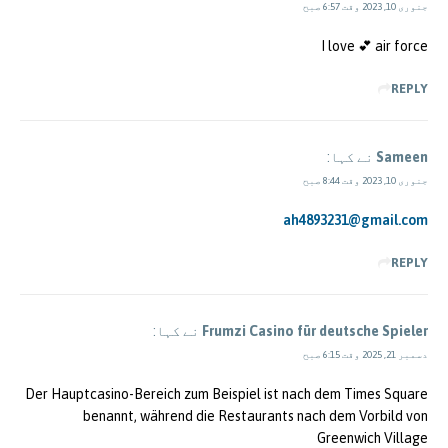
جنوری 10, 2023 وقت 6:57 صبح
I love 💕 air force
REPLY
Sameen
نے کہا:
جنوری 10, 2023 وقت 8:44 صبح
ah4893231@gmail.com
REPLY
Frumzi Casino für deutsche Spieler
نے کہا:
دسمبر 21, 2025 وقت 6:15 صبح
Der Hauptcasino-Bereich zum Beispiel ist nach dem Times Square
benannt, während die Restaurants nach dem Vorbild von
Greenwich Village