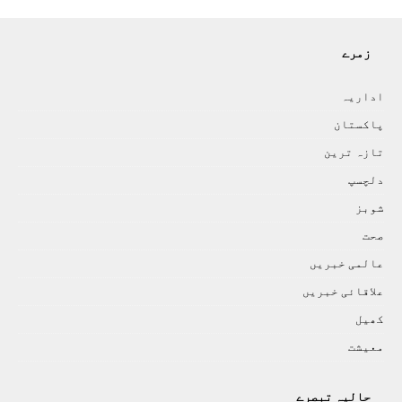
زمرے
اداريہ
پاکستان
تازہ ترين
دلچسپ
شوبز
صحت
عالمی خبريں
علاقائی خبريں
کھيل
معيشت
حالیہ تبصرے