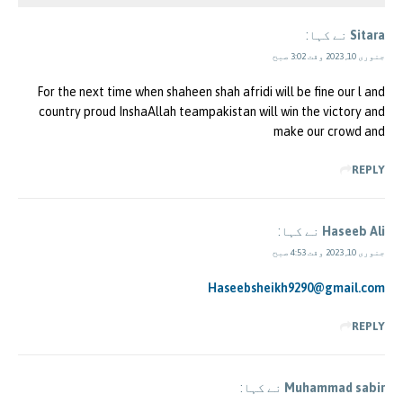
Sitara
نے کہا:
جنوری 10, 2023 وقت 3:02 صبح
For the next time when shaheen shah afridi will be fine our l and
country proud InshaAllah teampakistan will win the victory and
make our crowd and
REPLY
Haseeb Ali
نے کہا:
جنوری 10, 2023 وقت 4:53 صبح
Haseebsheikh9290@gmail.com
REPLY
Muhammad sabir
نے کہا: