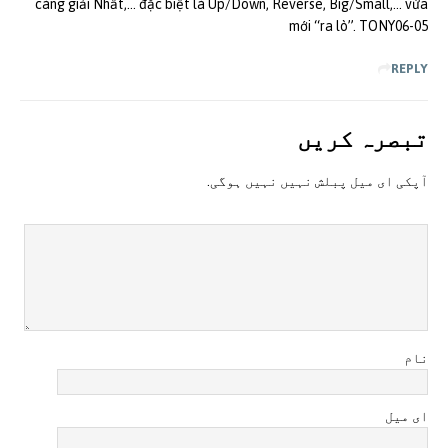
càng giải Nhất,… đặc biệt là Up/Down, Reverse, Big/Small,… vừa
mới “ra lò”. TONY06-05
REPLY
تبصرہ کريں
آپکی ای ميل پبلش نہيں نہيں ہوگی.
نام
ای میل