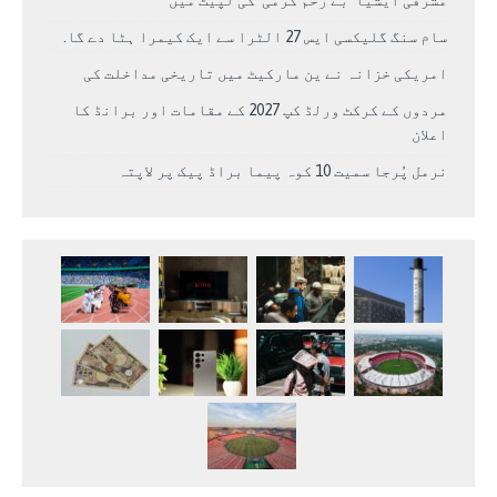
سام سنگ گلیکسی ایس 27 الٹرا سے ایک کیمرا ہٹا دے گا.
امریکی خزانہ نے ین مارکیٹ میں تاریخی مداخلت کی
مردوں کے کرکٹ ورلڈ کپ 2027 کے مقامات اور برانڈ کا
اعلان
نرمل پُرجا سمیت 10 کوہ پیما براڈ پیک پر لاپتہ