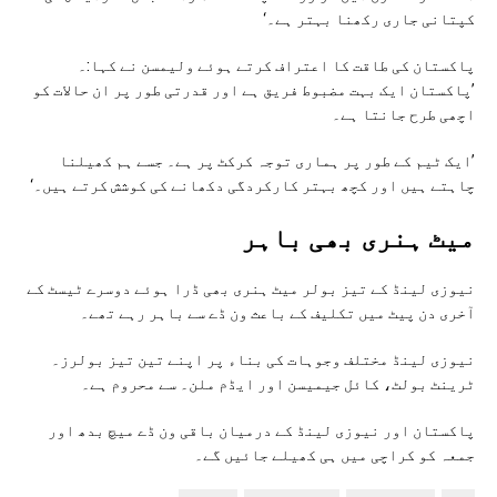
کپتانی جاری رکھنا بہتر ہے۔‘
پاکستان کی طاقت کا اعتراف کرتے ہوئے ولیمسن نے کہا:۔
’پاکستان ایک بہت مضبوط فریق ہے اور قدرتی طور پر ان حالات کو
اچھی طرح جانتا ہے۔
’ایک ٹیم کے طور پر ہماری توجہ کرکٹ پر ہے۔ جسے ہم کھیلنا
چاہتے ہیں اور کچھ بہتر کارکردگی دکھانے کی کوشش کرتے ہیں۔‘
میٹ ہنری بھی باہر
نیوزی لینڈ کے تیز بولر میٹ ہنری بھی ڈرا ہوئے دوسرے ٹیسٹ کے
آخری دن پیٹ میں تکلیف کے باعث ون ڈے سے باہر رہے تھے۔
نیوزی لینڈ مختلف وجوہات کی بناء پر اپنے تین تیز بولرز۔
ٹرینٹ بولٹ، کائل جیمیسن اور ایڈم ملن۔ سے محروم ہے۔
پاکستان اور نیوزی لینڈ کے درمیان باقی ون ڈے میچ بدھ اور
جمعہ کو کراچی میں ہی کھیلے جائیں گے۔