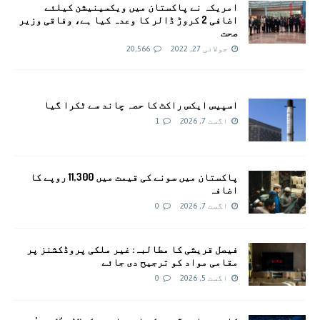
امريکہ نے پاکستان میں ویکسینیشن کیلئے
اضافی 2 کروڑ ڈالر کا وعدہ کیا ہے، وفاقی وزیر
صحت
جولائی 27, 2022
20,566
اسپیس ایکس راکٹ کا حصہ چاند سے ٹکرا گیا
اگست 7, 2026
1
پاکستان میں سونے کی قیمت میں 11,300 روپے کا
اضافہ
اگست 7, 2026
0
فیصل قریشی کا مطالبہ: غیر ملکی پروڈکشنز پر
مقامی مواد کو ترجیح دی جائے
اگست 5, 2026
0