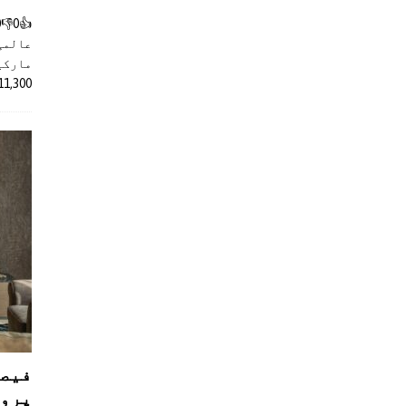
عالمی
مارکیٹ
11,300 روپے کے اضافے کے بعد 4 لا
فیصل
پروڈ