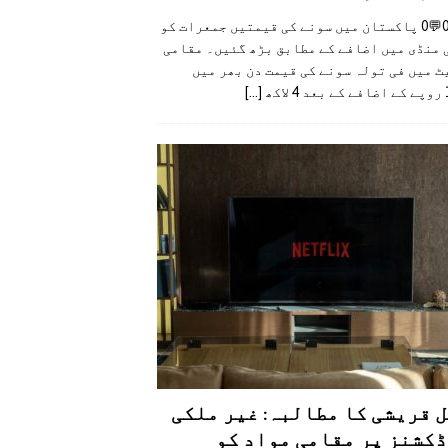
👍0👎0💬0 پاکستان میں سونے کی قیمتیں جمعرات کو
 منڈی میں اضافے کے مطابق بڑھ گئیں۔ مقامی
 میں فی تولہ سونے کی قیمت دن بھر میں
کھ
[...]
 قریشی کا مطالبہ: غیر ملکی
کشنز پر مقامی مواد کو