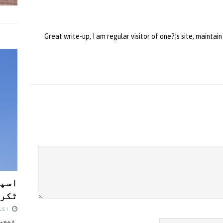
Great write-up, I am regular visitor of one?¦s site, maintai
اسپی
ٹکرا
اگست 7,