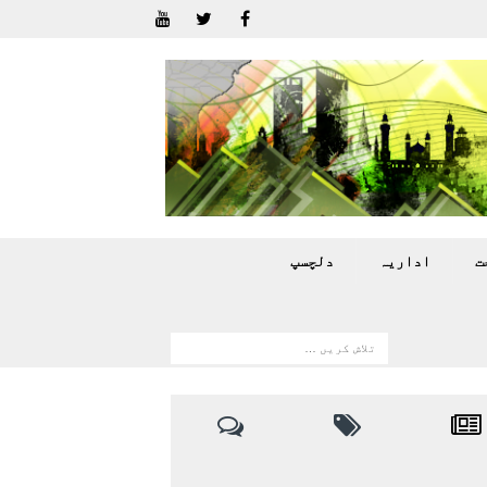
ت
اداريہ
دلچسپ