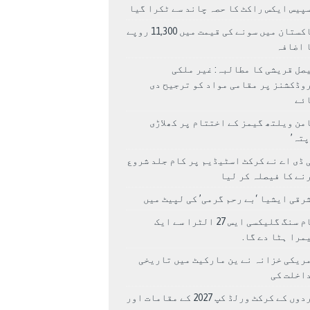
پیس ایکس راکٹ کا حصہ چاند سے ٹکرا گیا
پاکستان میں سونے کی قیمت میں 11,300 روپے
 اضافہ
صل قریشی کا مطالبہ: غیر ملکی
وڈکشنز پر مقامی مواد کو ترجیح دی
ئے
من ویلتھ گیمز کے اختتام پر کھلاڑی
اپتہ’
 ڈی اے نے کرکٹ اسٹیڈیم پر کام جلد شروع
نے کا فیصلہ کر لیا
رقی ایشیا ‘بے رحم گرمی’ کی لپیٹ میں
سام سنگ گلیکسی ایس 27 الٹرا سے ایک
مرا ہٹا دے گا.
ریکی خزانہ نے ین مارکیٹ میں تاریخی
اخلت کی
مردوں کے کرکٹ ورلڈ کپ 2027 کے مقامات اور