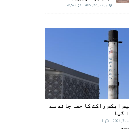
جولائی 27, 2022
20,528
س ایکس راکٹ کا حصہ چاند سے
 گیا
 2026
1