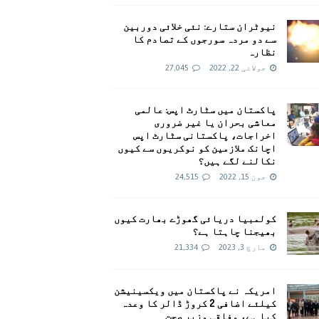
نیوٹران ستارے: نئی خلائی دوربین
سے دو مردہ سورجوں کے تصادم کا
نظارہ
جولائی 22, 2022
27,045
پاکستان میں سٹارٹ اپس: عالمی
معاشی بحران یا غیر ضروری
اخراجات، پاکستانی سٹارٹ اپس
اچانک ملازمین کو نوکریوں سے کیوں
نکالنے لگے ہیں؟
جون 15, 2022
24,515
کولمبیا دریائی گھوڑے بھارت کیوں
بھیجنا چاہتا ہے؟
مارچ 3, 2023
21,334
امريکہ نے پاکستان میں ویکسینیشن
کیلئے اضافی 2 کروڑ ڈالر کا وعدہ
کیا ہے، وفاقی وزیر صحت