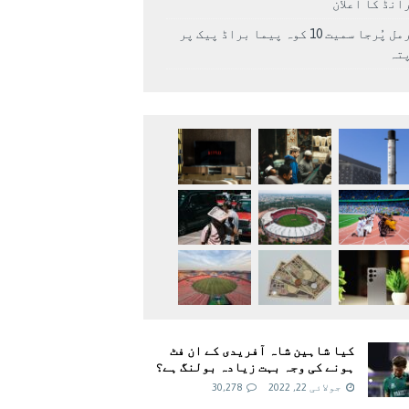
انڈ کا اعلان
نرمل پُرجا سمیت 10 کوہ پیما براڈ پیک پر
پتہ
کیا شاہین شاہ آفریدی کے ان فٹ
ہونے کی وجہ بہت زیادہ بولنگ ہے؟
جولائی 22, 2022
30,278