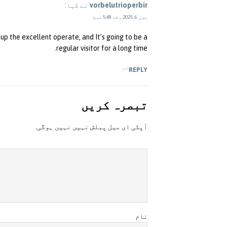
vorbelutrioperbir
نے کہا:
جون 6, 2025 وقت 5:48 صبح
n up the excellent operate, and It’s going to be a
regular visitor for a long time.
REPLY
تبصرہ کريں
آپکی ای ميل پبلش نہيں نہيں ہوگی.
نام