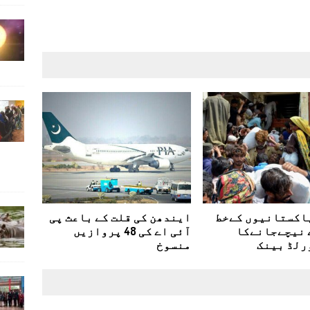
پاکستانیوں کےخط
ایندھن کی قلت کے باعث پی
 نیچےجانےکا
آئی اے کی 48 پروازیں
رلڈ بینک
منسوخ