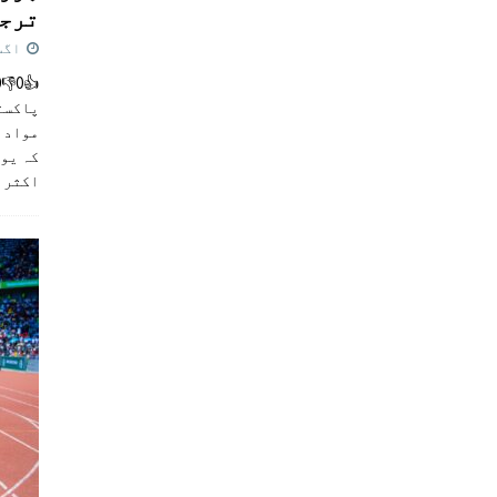
ترجی
اگست 5,
پاکست
مواد ک
کہ یو
اکثر
]