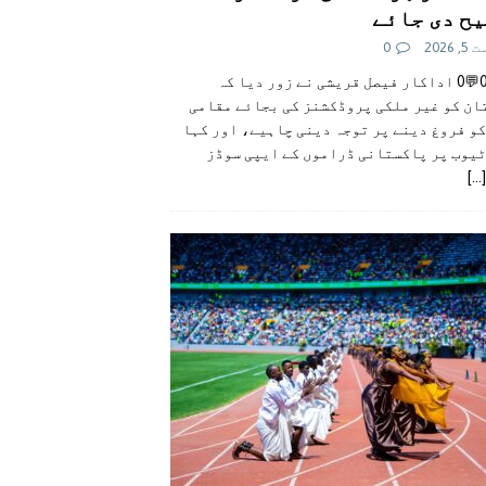
ح دی جائے
 2026
0
👍0👎0💬0 اداکار فیصل قریشی نے زور دیا کہ
ان کو غیر ملکی پروڈکشنز کی بجائے مقامی
و فروغ دینے پر توجہ دینی چاہیے، اور کہا
ٹیوب پر پاکستانی ڈراموں کے ایپی سوڈز
[...