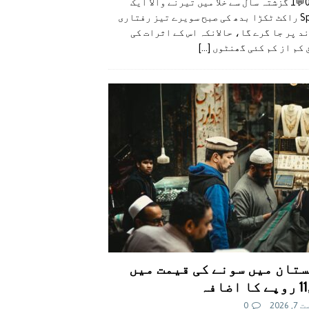
👍0👎0💬1 گزشتہ سال سے خلا میں تیرنے والا ایک
SpaceX راکٹ ٹکڑا بدھ کی صبح سویرے تیز رفتاری
د پر جا گرے گا، حالانکہ اس کے اثرات کی
 کم از کم کئی گھنٹوں
[...]
تان میں سونے کی قیمت میں
اضافہ
 2026
0