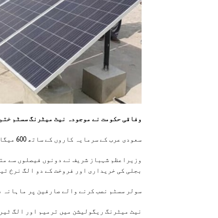
وفاقی حکومت نے موجودہ نیٹ میٹرنگ سسٹم ختم
سعودی عرب کے سرمایہ کاروں کے ساتھ 600 میگاواٹ کا سولر پاور پلانٹ لگانے کا بھی فیصلہ کیا گیا ہے۔
وزیراعظم شہباز شریف نے دونوں فیصلوں سے مت
بجلی کی خریداری اور فروخت کے دو الگ نرخ تیا
سولر سسٹم نصب کرنے والے صارفین پر ماہانہ ف
نیٹ میٹرنگ ریگولیشن میں ترمیم اور الگ ٹیر