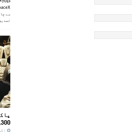
سے چان
تصدیق
پاکس
11,300 روپے کا 
اگست 7,