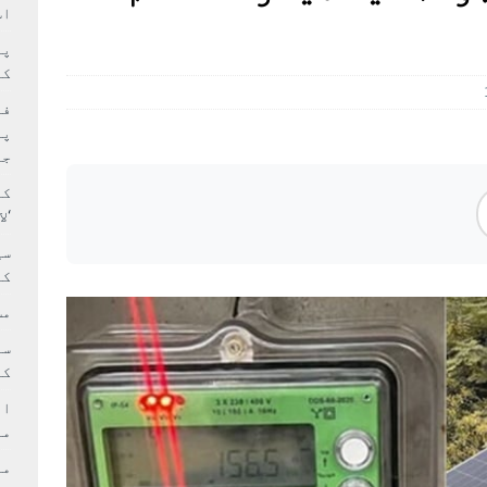
سٹیڈیم پر کام جلد شروع کرنے کا فیصلہ کر لیا
پاکستان
اس
 حصہ چاند سے ٹکرا گیا
تازہ ترين
کا
فی
پر
جا
کا
‘ل
سی
کر
مش
کی
ام
مد