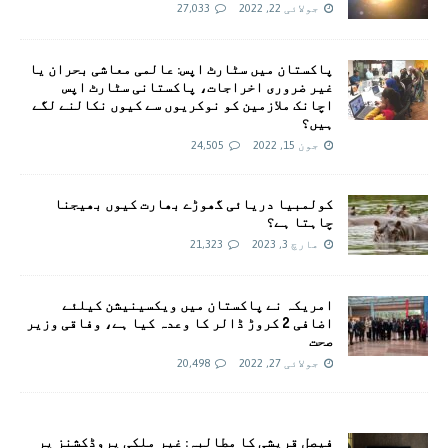
جولائی 22, 2022
27,033
پاکستان میں سٹارٹ اپس: عالمی معاشی بحران یا
غیر ضروری اخراجات، پاکستانی سٹارٹ اپس
اچانک ملازمین کو نوکریوں سے کیوں نکالنے لگے
ہیں؟
جون 15, 2022
24,505
کولمبیا دریائی گھوڑے بھارت کیوں بھیجنا
چاہتا ہے؟
مارچ 3, 2023
21,323
امريکہ نے پاکستان میں ویکسینیشن کیلئے
اضافی 2 کروڑ ڈالر کا وعدہ کیا ہے، وفاقی وزیر
صحت
جولائی 27, 2022
20,498
فیصل قریشی کا مطالبہ: غیر ملکی پروڈکشنز پر