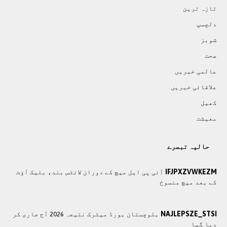
تازہ ترين
دلچسپ
شوبز
صحت
عالمی خبريں
علاقائی خبريں
کھيل
معيشت
حالیہ تبصرے
IFJPXZVWKEZM
آئی پی ایل میچ کے دوران لائٹس بند، بلیک آؤٹ
کے بعد میچ منسوخ
NAJLEPSZE_STSI
بلوچستان بورڈ میٹرک نتیجہ 2026 آج جاری کر
دیا گیا