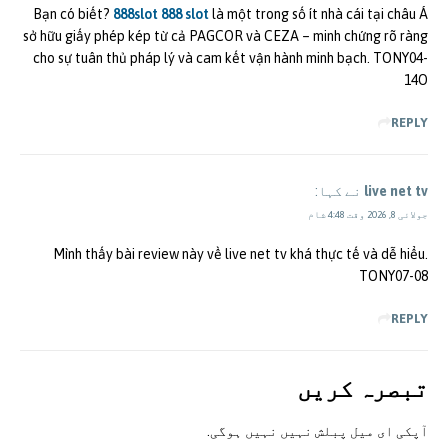
Bạn có biết?
888slot 888 slot
là một trong số ít nhà cái tại châu Á
sở hữu giấy phép kép từ cả PAGCOR và CEZA – minh chứng rõ ràng
cho sự tuân thủ pháp lý và cam kết vận hành minh bạch. TONY04-
14O
REPLY
live net tv
نے کہا:
جولائی 8, 2026 وقت 4:48 شام
Mình thấy bài review này về live net tv khá thực tế và dễ hiểu.
TONY07-08
REPLY
تبصرہ کريں
آپکی ای ميل پبلش نہيں نہيں ہوگی.