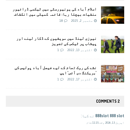
اسلام آباد کی یونیورسٹی میں ٹیکسی ڈرائیور
منشیات بیچتا رہا: قائمہ کمیٹی میں انکشاف
ستمبر 2, 2025
18
نیوزی لینڈ میں مویشیوں کے ڈکار لینے اور
پیشاب پر ٹیکس کی تجویز
اکتوبر 13, 2022
1
نشے کی روک تھام کے لیے فیصل آباد پولیس کی
’بریکنگ دی آئس‘ ایپ
اکتوبر 17, 2022
1
2 COMMENTS
888slot 888 slot
نے کہا:
اپریل 13, 2026 وقت 11:15 شام