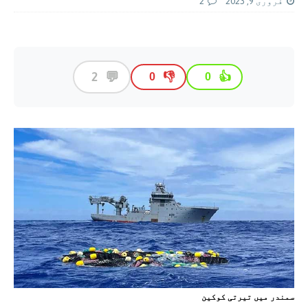
فروری 9, 2023
2
💬
2
👎
👍
0
0
سمندر ميں تيرتی کوکين