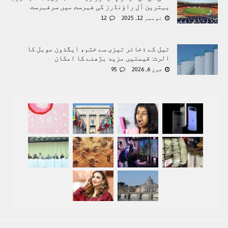
بہترین آل راؤنڈرز کی فہرست میں سرفہرست
نومبر 12, 2025
12
تیل کے ذخائر تیزی سے ختم، ایگذون موبل کا
الرٹ: قیمتیں مزید بڑھنے کا امکان
جون 6, 2026
95