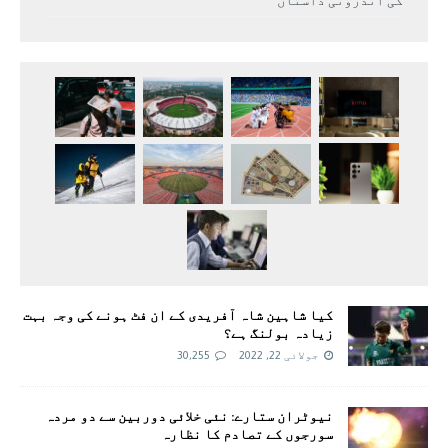
کی اندرونی داستان
کیا شاہین شاہ آفریدی کے ان فٹ ہونے کی وجہ بہت
زیادہ بولنگ ہے؟
جولائی 22, 2022
30,255
نیوٹران ستارے: نئی خلائی دوربین سے دو مردہ
سورجوں کے تصادم کا نظارہ