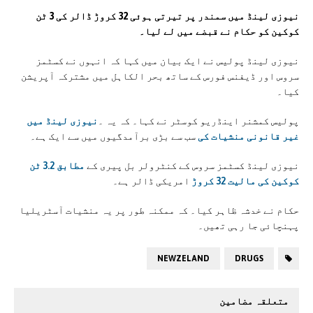
نیوزی لینڈ میں سمندر پر تیرتی ہوئی 32 کروڑ ڈالر کی 3 ٹن
کوکین کو حکام نے قبضے میں لے لیا۔
نیوزی لینڈ پولیس نے ایک بیان میں کہا کہ انہوں نے کسٹمز
سروس اور ڈیفنس فورس کے ساتھ بحر الکاہل میں مشترکہ آپریشن
کیا۔
پولیس کمشنر اینڈریو کوسٹر نے کہا۔ کہ یہ ۔
نیوزی لینڈ میں
غیر قانونی منشیات کی
سب سے بڑی برآمدگیوں میں سے ایک ہے۔
نیوزی لینڈ کسٹمز سروس کے کنٹرولر بل پیری کے
مطابق 3.2 ٹن
کوکین کی مالیت 32 کروڑ
امریکی ڈالر ہے۔
حکام نے خدشہ ظاہر کیا۔ کہ ممکنہ طور پر یہ منشیات آسٹریلیا
پہنچائی جا رہی تھیں۔
NEWZELAND
DRUGS
متعلقہ مضامین