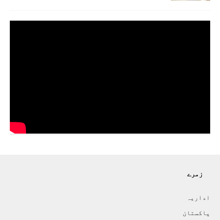
زمرے
اداريہ
پاکستان