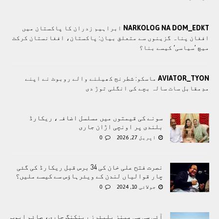
NARKOLOG NA DOM_EDKT
ابراہیم زدران کا پاکستان میں
افغان پناہ گزینوں سے متعلق بیان: پاکستان، افغانستان کرکٹ
میچ ’سیاسی‘ کیسے بنا؟
AVIATOR_TYON
ماسکو: شطرنج کھیلنے والے روبوٹ نے اپنے
مدِمقابل سات سالہ بچے کی انگلی توڑ دی
سونے کی قیمتوں میں مسلسل اضافہ، ریکارڈ
بلندی پر اونچی اڑان جاری
اپریل 27, 2026
0
نصرت فتح علی خان کی 34 برس قبل ریکارڈ کی گئی
چار قوالیاں لندن کے ویئرہاؤس سے کیسے ملیں؟
جولائی 10, 2024
0
آئی سی سی مینز پلیئرز رینکنگ جاری، صائم ایوب