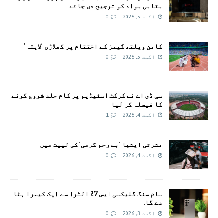
مقامی مواد کو ترجیح دی جائے
اگست 5, 2026
0
کامن ویلتھ گیمز کے اختتام پر کھلاڑی ‘لاپتہ’
اگست 5, 2026
0
سی ڈی اے نے کرکٹ اسٹیڈیم پر کام جلد شروع کرنے
کا فیصلہ کر لیا
اگست 4, 2026
1
مشرقی ایشیا ‘بے رحم گرمی’ کی لپیٹ میں
اگست 4, 2026
0
سام سنگ گلیکسی ایس 27 الٹرا سے ایک کیمرا ہٹا
دے گا.
اگست 3, 2026
0