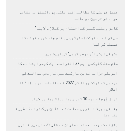
فیصل قریشی کا مطالبہ: غیر ملکی پروڈکشنز پر مقامی
مواد کو ترجیح دی جائے
کامن ویلتھ گیمز کے اختتام پر کھلاڑی ‘لاپتہ’
سی ڈی اے نے کرکٹ اسٹیڈیم پر کام جلد شروع کرنے کا
فیصلہ کر لیا
مشرقی ایشیا ‘بے رحم گرمی’ کی لپیٹ میں
سام سنگ گلیکسی ایس 27 الٹرا سے ایک کیمرا ہٹا دے گا.
امریکی خزانہ نے ین مارکیٹ میں تاریخی مداخلت کی
مردوں کے کرکٹ ورلڈ کپ 2027 کے مقامات اور برانڈ کا
اعلان
نرمل پُرجا سمیت 10 کوہ پیما براڈ پیک پر لاپتہ
وفاقی بورڈ نے نویں جماعت کے نتائج چیک کرنے کا طریقہ
بتا دیا
زلزلے کے بعد دھماکہ: جاپان کے شاپنگ مال میں تباہی