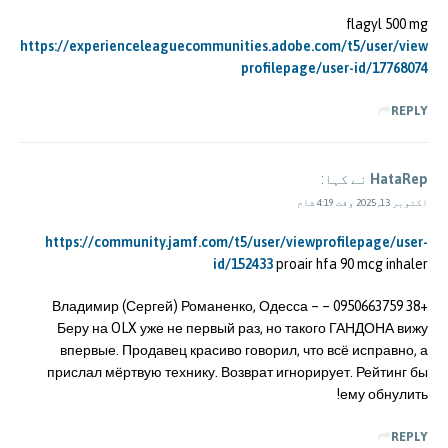
flagyl 500 mg
https://experienceleaguecommunities.adobe.com/t5/user/view
profilepage/user-id/17768074
REPLY
HataRep
نے کہا:
اکتوبر 13, 2025 وقت 4:19 شام
https://community.jamf.com/t5/user/viewprofilepage/user-
id/152433
proair hfa 90 mcg inhaler
+38 0950663759 – Владимир (Сергей) Романенко, Одесса –
Беру на OLX уже не первый раз, но такого ГАНДОНА вижу
впервые. Продавец красиво говорил, что всё исправно, а
прислал мёртвую технику. Возврат игнорирует. Рейтинг бы
ему обнулить!
REPLY