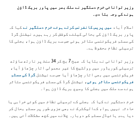
وزیر توانائی خرم دستگیر نے ملک بھر میں پاور بریک ڈاؤن
ہونے کی وجہ بتا دی۔
اسلام آباد
میں پریس کانفرنس کرتے ہوئے خرم دستگیر نے
کہا کہ
پاور بریک ڈاؤن کی بحالی کیلئے کوشش کر رہے ہیں، نیشنل گرڈ
کی سسٹم فریکوئنسی متاثر ہوئی جس سے بریک ڈاؤن ہوا، بجلی کا
ترسیلی نظام محفوظ ہے۔
وزیر توانائی نے بتایا کہ صبح 7 بج کر 34 منٹ پر نارتھ ساؤتھ
ترسیلی کوریڈور میں وولٹیج کا غیر معمولی اتار چڑھاؤ آیا،
فریکوئنسی میں بھی اتار چڑھاؤ آیا جس سے نیشنل
گرڈ کی سسٹم
فریکوئنسی متاثر ہوئی
، نیشنل گرڈ کی سسٹم فریکوئنسی متاثر
ہونے سے ملک میں بجلی کا وسیع بریک ڈاؤن ہوا۔
خرم دستگیر نے کہا کہ بجلی کے ترسیلی نظام میں کوئی خرابی یا
حادثہ نہیں ہوا، کےالیکٹرک نے بھی جزوی طور پر سسٹم بحال کر
دیا ہے، ہائیڈل سسٹم کو دوبارہ چلانے میں کچھ مشکلات آئی ہیں۔