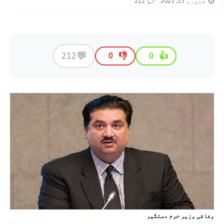
جنوری 23, 2023
212
💬
212
👎
👍
0
0
وفاقی وزير خرم دستگیر