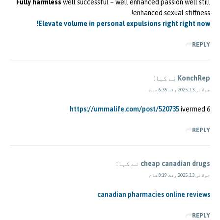
Fully harmless
well successful – well enhanced passion well still
enhanced sexual stiffness!
Elevate volume in personal expulsions right right now!
REPLY
KonchRep
نے کہا:
جولائی 13, 2025 وقت 6:35 صبح
https://ummalife.com/post/520735
ivermed 6
REPLY
cheap canadian drugs
نے کہا:
جولائی 13, 2025 وقت 8:19 شام
canadian pharmacies online reviews
REPLY