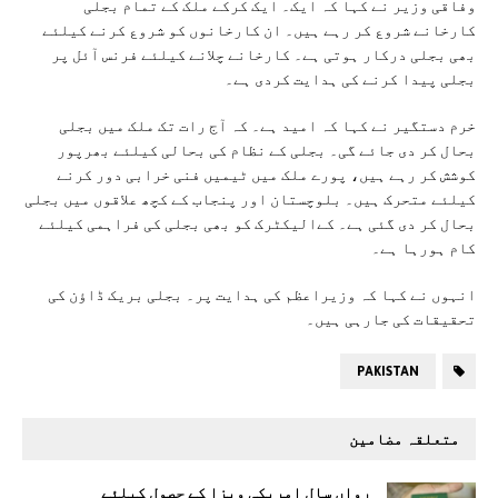
وفاقی وزیر نے کہا کہ ایک۔ ایک کرکے ملک کے تمام بجلی
کارخانے شروع کر رہے ہیں۔ ان کارخانوں کو شروع کرنے کیلئے
بھی بجلی درکار ہوتی ہے۔ کارخانے چلانے کیلئے فرنس آئل پر
بجلی پیدا کرنے کی ہدایت کردی ہے۔
خرم دستگیر نے کہا کہ امید ہے۔ کہ آج رات تک ملک میں بجلی
بحال کر دی جائے گی۔ بجلی کے نظام کی بحالی کیلئے بھرپور
کوشش کر رہے ہیں، پورے ملک میں ٹیمیں فنی خرابی دور کرنے
کیلئے متحرک ہیں۔ بلوچستان اور پنجاب کے کچھ علاقوں میں بجلی
بحال کر دی گئی ہے۔ کےالیکٹرک کو بھی بجلی کی فراہمی کیلئے
کام ہورہا ہے۔
انہوں نے کہا کہ وزیراعظم کی ہدایت پر۔ بجلی بریک ڈاؤن کی
تحقیقات کی جارہی ہیں۔
PAKISTAN
متعلقہ مضامین
رواں سال امریکی ویزا کے حصول کیلئے