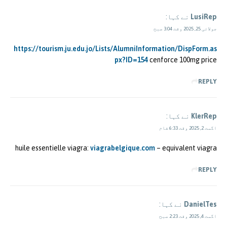
LusiRep
نے کہا:
جولائی 25, 2025 وقت 3:04 صبح
https://tourism.ju.edu.jo/Lists/AlumniInformation/DispForm.as
px?ID=154
cenforce 100mg price
REPLY
KlerRep
نے کہا:
اگست 2, 2025 وقت 6:33 شام
huile essentielle viagra:
viagrabelgique.com
– equivalent viagra
REPLY
DanielTes
نے کہا:
اگست 4, 2025 وقت 2:23 صبح