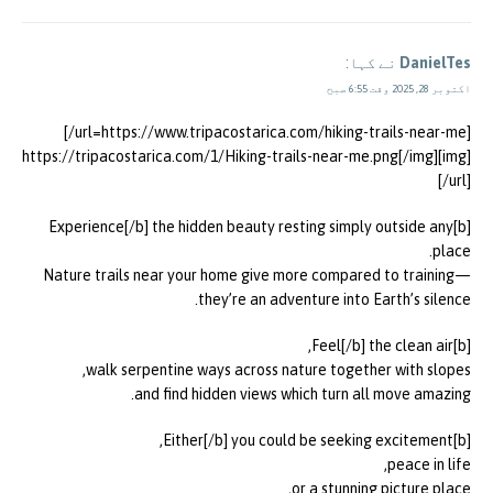
DanielTes
نے کہا:
اکتوبر 28, 2025 وقت 6:55 صبح
[url=https://www.tripacostarica.com/hiking-trails-near-me/]
[img]https://tripacostarica.com/1/Hiking-trails-near-me.png[/img]
[/url]
[b]Experience[/b] the hidden beauty resting simply outside any
place.
Nature trails near your home give more compared to training—
they’re an adventure into Earth’s silence.
[b]Feel[/b] the clean air,
walk serpentine ways across nature together with slopes,
and find hidden views which turn all move amazing.
[b]Either[/b] you could be seeking excitement,
peace in life,
or a stunning picture place,