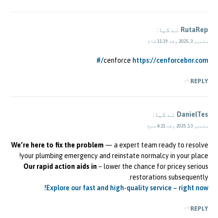
RutaRep
نے کہا:
ستمبر 3, 2025 وقت 11:19 شام
cenforce
https://cenforcebnr.com/#
REPLY
DanielTes
نے کہا:
ستمبر 13, 2025 وقت 4:21 صبح
We’re here to fix the problem
— a expert team ready to resolve
your plumbing emergency and reinstate normalcy in your place!
Our rapid action aids in
– lower the chance for pricey serious
restorations subsequently.
Explore our fast and high-quality service – right now!
REPLY