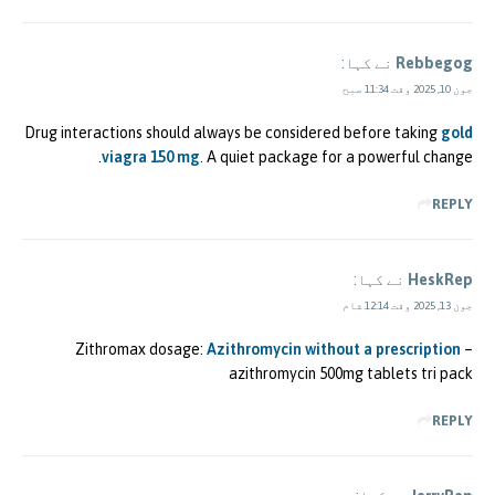
Rebbegog
نے کہا:
جون 10, 2025 وقت 11:34 صبح
Drug interactions should always be considered before taking
gold
viagra 150 mg
. A quiet package for a powerful change.
REPLY
HeskRep
نے کہا:
جون 13, 2025 وقت 12:14 شام
Zithromax dosage:
Azithromycin without a prescription
–
azithromycin 500mg tablets tri pack
REPLY