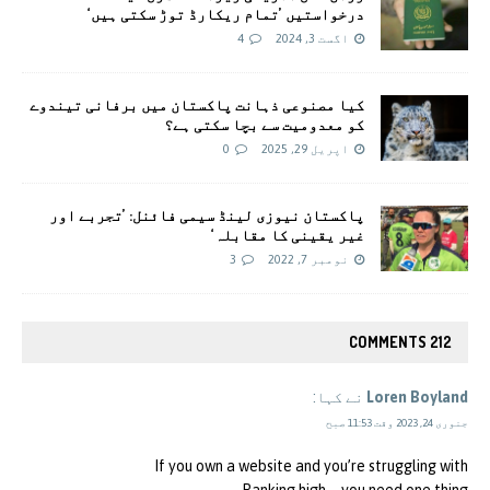
درخواستیں ’تمام ریکارڈ توڑ سکتی ہیں‘
اگست 3, 2024
4
کیا مصنوعی ذہانت پاکستان میں برفانی تیندوے
کو معدومیت سے بچا سکتی ہے؟
اپریل 29, 2025
0
پاکستان نیوزی لینڈ سیمی فائنل: ’تجربے اور
غیر یقینی کا مقابلہ‘
نومبر 7, 2022
3
212 COMMENTS
Loren Boyland
نے کہا:
جنوری 24, 2023 وقت 11:53 صبح
If you own a website and you’re struggling with