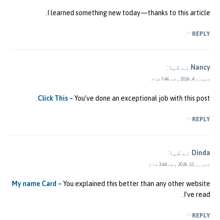
I learned something new today—thanks to this article.
REPLY
Nancy
نے کہا:
جنوری 4, 2026 وقت 7:46 شام
Click This
– You’ve done an exceptional job with this post.
REPLY
Dinda
نے کہا:
جنوری 11, 2026 وقت 3:44 شام
My name Card
– You explained this better than any other website
I’ve read.
REPLY