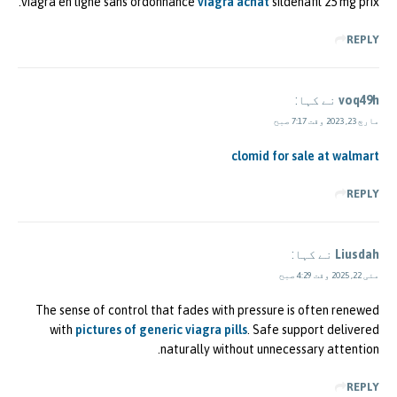
viagra en ligne sans ordonnance
viagra achat
sildenafil 25 mg prix.
REPLY
voq49h
نے کہا:
مارچ 23, 2023 وقت 7:17 صبح
clomid for sale at walmart
REPLY
Liusdah
نے کہا:
مئی 22, 2025 وقت 4:29 صبح
The sense of control that fades with pressure is often renewed
with
pictures of generic viagra pills
. Safe support delivered
naturally without unnecessary attention.
REPLY