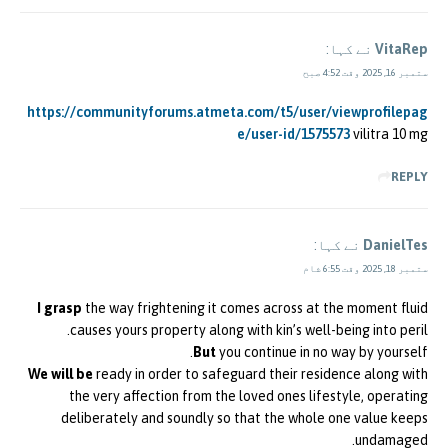
VitaRep
نے کہا:
ستمبر 16, 2025 وقت 4:52 صبح
https://communityforums.atmeta.com/t5/user/viewprofilepag
e/user-id/1575573
vilitra 10 mg
REPLY
DanielTes
نے کہا:
ستمبر 18, 2025 وقت 6:55 شام
I grasp
the way frightening it comes across at the moment fluid
causes yours property along with kin’s well-being into peril.
But
you continue in no way by yourself.
We will be
ready in order to safeguard their residence along with
the very affection from the loved ones lifestyle, operating
deliberately and soundly so that the whole one value keeps
undamaged.