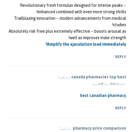
Revolutionary fresh formulas designed for intense peaks –
enhanced combined with even more strong thrills!
Trailblazing innovation – modern advancements from medical
studies!
Absolutely risk-free plus extremely effective – boosts arousal as
well as improves male strength!
Amplify the ejaculation load immediately!
REPLY
canada pharmacies top best
نے کہا:
اگست 4, 2025 وقت 6:09 صبح
best canadian pharmacy
REPLY
pharmacy price comparison
نے کہا: