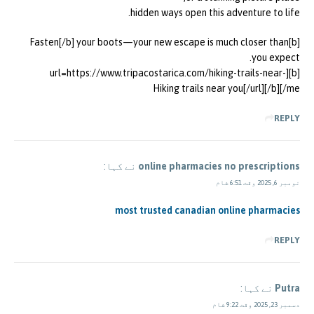
hidden ways open this adventure to life.
[b]Fasten[/b] your boots—your new escape is much closer than
you expect.
[b][url=https://www.tripacostarica.com/hiking-trails-near-
me/]Hiking trails near you[/url][/b]
REPLY
online pharmacies no prescriptions
نے کہا:
نومبر 6, 2025 وقت 6:51 شام
most trusted canadian online pharmacies
REPLY
Putra
نے کہا:
دسمبر 23, 2025 وقت 9:22 شام