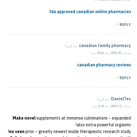
fda approved canadian online pharmacies
REPLY
canadian family pharmacy
نے کہا:
جولائی 10, 2025 وقت 10:16 صبح
canadian pharmacy reviews
REPLY
DanielTes
نے کہا:
جولائی 12, 2025 وقت 6:35 صبح
Make novel
supplements at immense culminations – expanded
also extra powerful orgasms!
no seen
prior – greatly newest inside therapeutic research study!