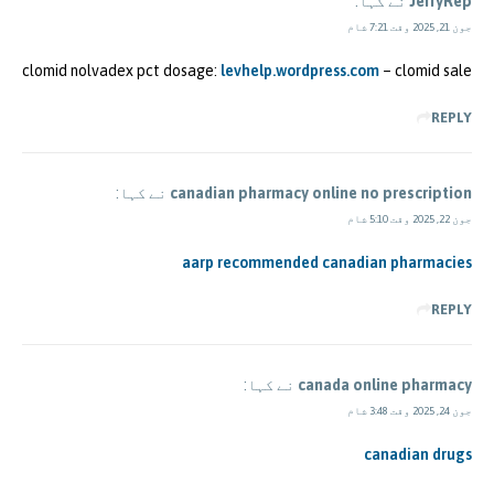
JerryRep
نے کہا:
جون 21, 2025 وقت 7:21 شام
clomid nolvadex pct dosage:
levhelp.wordpress.com
– clomid sale
REPLY
canadian pharmacy online no prescription
نے کہا:
جون 22, 2025 وقت 5:10 شام
aarp recommended canadian pharmacies
REPLY
canada online pharmacy
نے کہا:
جون 24, 2025 وقت 3:48 شام
canadian drugs