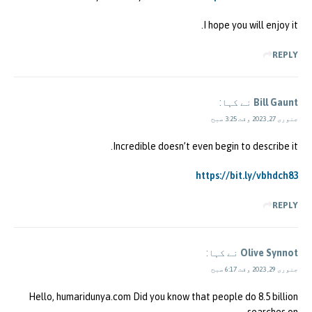
I hope you will enjoy it.
REPLY
Bill Gaunt
نے کہا:
جنوری 27, 2023 وقت 3:25 صبح
Incredible doesn’t even begin to describe it.
https://bit.ly/vbhdch83
REPLY
Olive Synnot
نے کہا:
جنوری 29, 2023 وقت 6:17 صبح
Hello, humaridunya.com Did you know that people do 8.5 billion