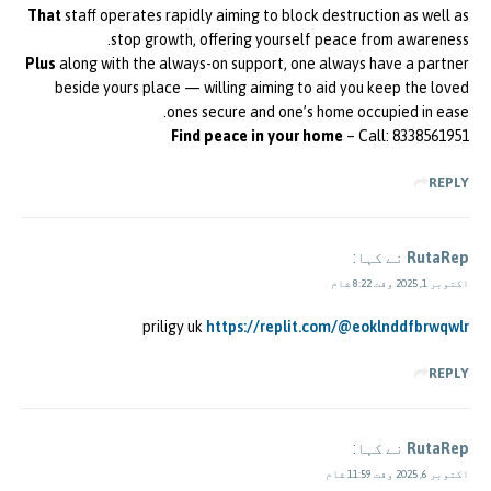
That
staff operates rapidly aiming to block destruction as well as
stop growth, offering yourself peace from awareness.
Plus
along with the always-on support, one always have a partner
beside yours place — willing aiming to aid you keep the loved
ones secure and one’s home occupied in ease.
Find peace in your home
– Call: 8338561951
REPLY
RutaRep
نے کہا:
اکتوبر 1, 2025 وقت 8:22 شام
priligy uk
https://replit.com/@eoklnddfbrwqwlr
REPLY
RutaRep
نے کہا:
اکتوبر 6, 2025 وقت 11:59 شام