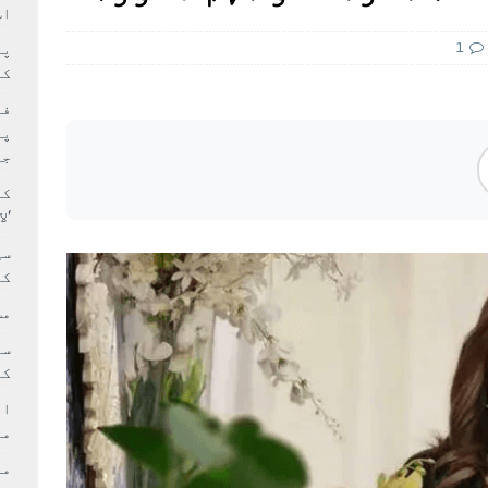
سٹیڈیم پر کام جلد شروع کرنے کا فیصلہ کر لیا
پاکستان
اس
 حصہ چاند سے ٹکرا گیا
تازہ ترين
1
کا
فی
پر
جا
کا
‘ل
سی
کر
مش
کی
ام
مد