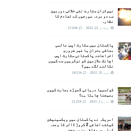
نیوٹران ستارے: نئی خلائی دوربین
سے دو مردہ سورجوں کے تصادم کا
نظارہ
جولائی 22, 2022
27,046
پاکستان میں سٹارٹ اپس: عالمی
معاشی بحران یا غیر ضروری
اخراجات، پاکستانی سٹارٹ اپس
اچانک ملازمین کو نوکریوں سے کیوں
نکالنے لگے ہیں؟
جون 15, 2022
24,516
کولمبیا دریائی گھوڑے بھارت کیوں
بھیجنا چاہتا ہے؟
مارچ 3, 2023
21,334
امريکہ نے پاکستان میں ویکسینیشن
کیلئے اضافی 2 کروڑ ڈالر کا وعدہ
کیا ہے، وفاقی وزیر صحت