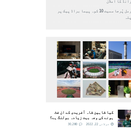
انڈ کا اعلان
نرمل پُرجا سمیت 10 کوہ پیما براڈ پیک پر
پتہ
کیا شاہین شاہ آفریدی کے ان فٹ
ہونے کی وجہ بہت زیادہ بولنگ ہے؟
جولائی 22, 2022
30,280