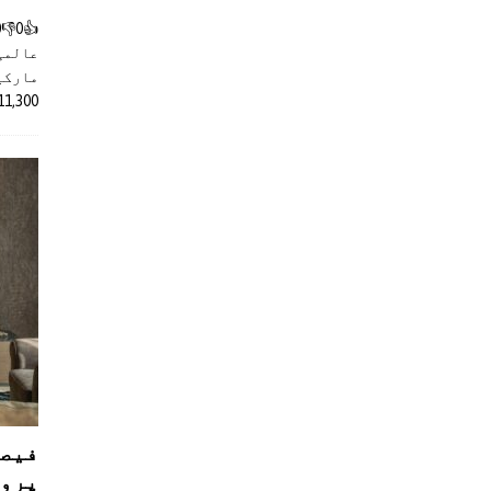
عالمی
مارکیٹ
11,300 روپے کے اضافے کے بعد 4 لا
فیصل
پروڈ