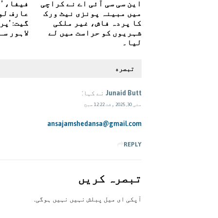
این سی سی آئی اے نے کراچی
فیفا، ’م
میں مبینہ پونزی نیٹ ورک
عارف لوہ
کا پردہ فاش، غیر ملکی
گیت: ’پر
شہریوں کو حراست میں لے
لاہور سے
لیا۔
تبصره
Junaid Butt
نے کہا:
مئی 30, 2025 وقت 12:22 صبح
ansajamshedansa@gmail.com
REPLY
تبصرہ کريں
آپکی ای ميل پبلش نہيں نہيں ہوگی.