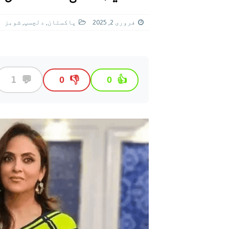
[ اگست 4, 2026 ]
سی ڈی اے نے کرکٹ ا
[ اگست 7, 2026 ]
اسپیس ایکس راکٹ کا
فروری 2, 2025
پاکستان
,
دلچسپ
,
شوبز
💬
1
👎
👍
0
0