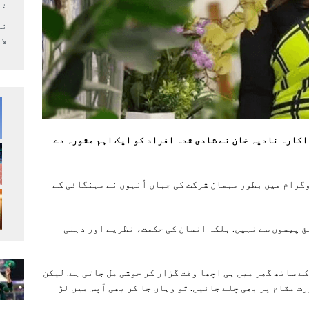
بر
لا
کارہ نادیہ خان نے شادی شدہ افراد کو ایک اہم مشورہ دے
وگرام میں بطور مہمان شرکت کی جہاں اُنہوں نے مہنگائی کے
لق پیسوں سے نہیں. بلکہ انسان کی حکمت، نظریے اور ذہنی
ے ساتھ گھر میں ہی اچھا وقت گزار کر خوشی مل جاتی ہے. لیکن
 مقام پر بھی چلے جائیں. تو وہاں جا کر بھی آپس میں لڑ