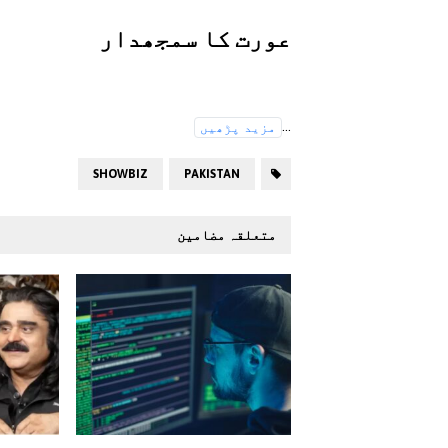
عورت کا سمجھدار
...
مزید پڑھیں
SHOWBIZ
PAKISTAN
متعلقہ مضامین