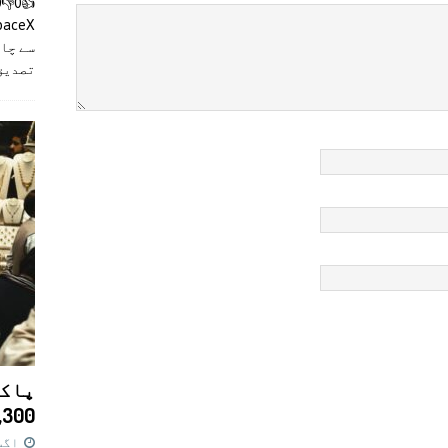
سے چان
تصدیق
پاکس
11,300 روپے کا 
اگست 7,