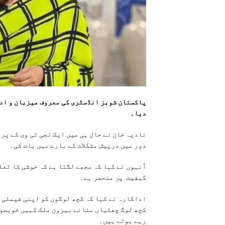
پاکستان شوبز انڈسٹری کی معروف میزبان و ادا
دیا۔
نادیہ خان نے حال ہی میں ایک نجی ٹی وی کے پر
دور میں درپیش مشکلات کے بارے میں بات کی۔
اُنہوں نے کہا کہ مجھے لگتا ہے کہ خوشی کا تع
کیفیت پر منحصر ہے۔
اداکارہ نے کہا کہ کچھ لوگوں کو اپنی فیملی ک
کچھ لوگ چھٹیاں منانے بیرون ملک کہیں خوبصورت
رہے ہوتے ہیں۔