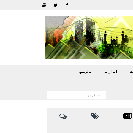
ت
اداريہ
دلچسپ