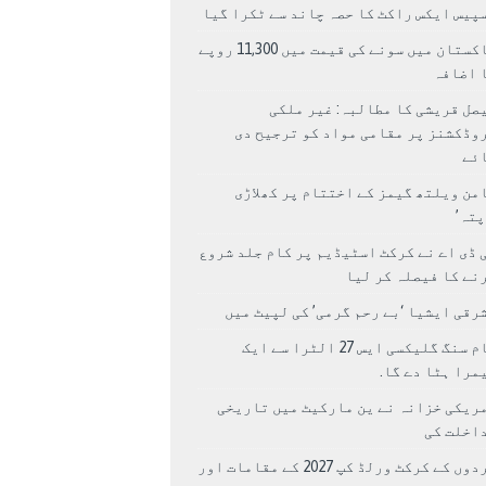
پیس ایکس راکٹ کا حصہ چاند سے ٹکرا گیا
پاکستان میں سونے کی قیمت میں 11,300 روپے
 اضافہ
صل قریشی کا مطالبہ: غیر ملکی
وڈکشنز پر مقامی مواد کو ترجیح دی
ئے
من ویلتھ گیمز کے اختتام پر کھلاڑی
اپتہ’
 ڈی اے نے کرکٹ اسٹیڈیم پر کام جلد شروع
نے کا فیصلہ کر لیا
رقی ایشیا ‘بے رحم گرمی’ کی لپیٹ میں
سام سنگ گلیکسی ایس 27 الٹرا سے ایک
مرا ہٹا دے گا.
ریکی خزانہ نے ین مارکیٹ میں تاریخی
اخلت کی
مردوں کے کرکٹ ورلڈ کپ 2027 کے مقامات اور