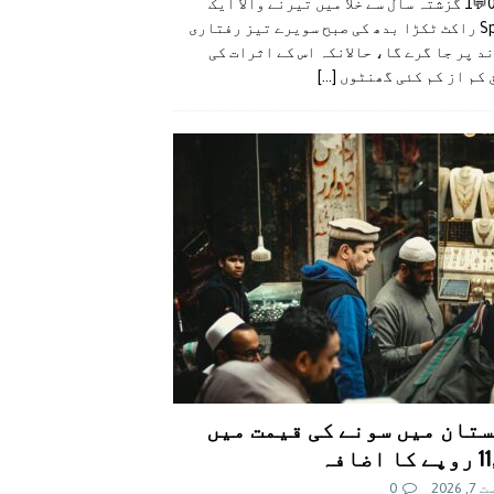
👍0👎0💬1 گزشتہ سال سے خلا میں تیرنے والا ایک
SpaceX راکٹ ٹکڑا بدھ کی صبح سویرے تیز رفتاری
د پر جا گرے گا، حالانکہ اس کے اثرات کی
 کم از کم کئی گھنٹوں
[...]
تان میں سونے کی قیمت میں
اضافہ
 2026
0