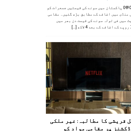
👍0👎0💬0 پاکستان میں سونے کی قیمتیں جمعرات کو
 منڈی میں اضافے کے مطابق بڑھ گئیں۔ مقامی
 میں فی تولہ سونے کی قیمت دن بھر میں
کھ
[...]
 قریشی کا مطالبہ: غیر ملکی
کشنز پر مقامی مواد کو