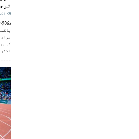
ترجی
اگست 5,
پاکست
مواد ک
کہ یو
اکثر
]