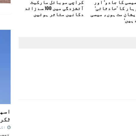
یسی کا جادو‘ اور
کراچی موبائل مارکیٹ
ار کا ’حادثاتی‘
آتشزدگی میں 100 سے زائد
یشان مت ہوں، میسی
دکانیں متاثر ہوئیں
 ہیں‘
اسپی
ٹکرا
اگست 7,