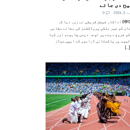
ح دی جائے
 2026
0
👍0👎0💬0 اداکار فیصل قریشی نے زور دیا کہ
ان کو غیر ملکی پروڈکشنز کی بجائے مقامی
و فروغ دینے پر توجہ دینی چاہیے، اور کہا
ٹیوب پر پاکستانی ڈراموں کے ایپی سوڈز
[...