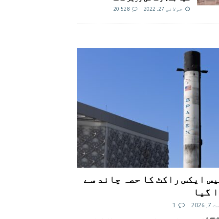
جولائی 27, 2022
20,528
س ایکس راکٹ کا حصہ چاند سے
 گیا
 2026
1