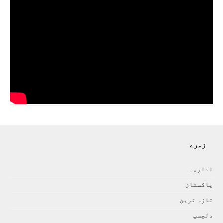
زمرے
اداريہ
پاکستان
تازہ ترين
دلچسپ