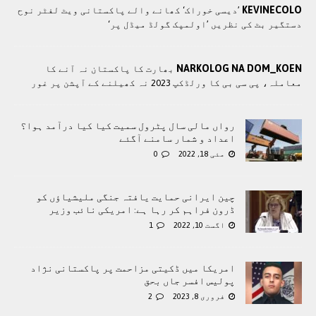
KEVINECOLO
’دیسی خوراک‘ کھانے والے پاکستانی ویٹ لفٹر نوح
دستگیر بٹ کی نظریں ’اولمپک گولڈ میڈل پر‘
NARKOLOG NA DOM_KOEN
بھارت کا پاکستان نہ آنے کا
معاملہ، پی سی بی کا ورلڈکپ 2023 نہ کھیلنے کے آپشن پر غور
رواں مالی سال پٹرول سمیت کیا کیا درآمد ہوا؟
اعداد و شمار سامنے آگئے
مئی 18, 2022
0
چین ایرانی حمایت یافتہ جنگی ملیشیاؤں کو
ڈرون فراہم کر رہا ہے: امریکی نائب وزیر
اگست 10, 2022
1
امریکا میں ڈکیتی مزاحمت پر پاکستانی نژاد
پولیس افسر جاں بحق
فروری 8, 2023
2