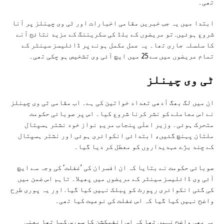
تھی۔
ابتدا میں یہ جب خبریں مقامی اخبارات اور ٹی وی چینلز پر آنا
شروع ہوئیں. تو مریضوں کے بلڈ کی سکریننگ کے مزید نتائج آنے
کا سلسلہ جاری تھا۔ یہ عمل مکمل ہونے پر ڈائلیسز سینٹر کے
تمام مریضوں میں سے 25 میں ایچ آئی وی تشخیص ہو چکی تھی۔
ٹی وی چینلز
ان میں لگ بھگ آدھی تعداد خواتین کی ہے۔ اب مقامی ٹی وی چینلز
نے اس معاملے کو نشر کرنا شروع کیا۔ اس پر صوبائی حکومت
متحرک ہوئی۔ وزیر اعلٰی پنجاب مریم نواز خود نشتر ہسپتال
ملتان پہنچ گئیں، ابتدائی انکوائری ہوئی اور نشتر ہسپتال
کے چند بڑے عہدیداروں کو معطل کر دیا گیا۔
صوبائی حکومت نے بتایا کہ ان افسران کی ’غفلت‘ کی وجہ سے ایچ
آئی وی ڈائلیسز سینٹر کے مریضوں میں پھیلا۔ تاہم اس ضمن میں
کی گئی انکوائری رپورٹ کو پبلک نہیں کیا گیا. اور یہ پوری طرح
واضح نہیں کیا گیا کہ اس غفلت کی نوعیت کیا تھی۔
یہ بھی واضح نہیں تھا کہ اس انفیکشن کا سورس کیا تھا یعنی