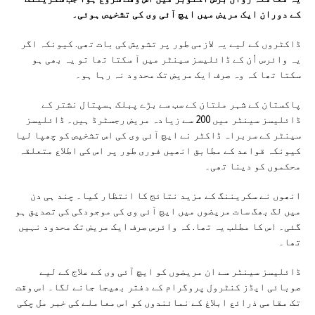
کے دوران ایک مریض میں ایچ آئی وی کی تشخیص ہوئی۔
ڈاکٹروں کے لیے یہ لازمی طور پر تشویش کی بات تھی. کیونکہ اگر
یہ وائرس اُن کے ڈائلیسز سینٹر میں آ سکتا تھا تو یہ بھی ہو
سکتا تھا کہ وہ صرف ایک مریض تک محدود نہ رہا ہو۔
پاکستان کے شہر ملتان کے سب سے بڑے پبلک ہسپتال نشتر کے
ڈائلیسز سینٹر میں 200 سے زیادہ مریض رجسٹرڈ ہیں۔ ڈائلیسز
سینٹر کے سربراہ ڈاکٹر نے ایچ آئی وی کی اس تشخیص کو چھپا لیا
کیونکہ قواعد کے مطابق انھیں فوری طور پر اس کی اطلاع متعلقہ
محکموں کو دینا تھی۔
انھوں نے سکریننگ کے مزید نتائج کا انتظار کیا۔ چند ہی دن
میں لگ بھگ سات مریضوں میں ایچ آئی وی کی موجودگی کی تصدیق ہو
گئی۔ اس کا مطلب یہ تھا. کہ وائرس صرف ایک مریض تک محدود نہیں
تھا۔
ڈائلیسز سینٹر سے ان مریضوں کو ایچ آئی وی کے علاج کے لیے
صوبائی ایڈز کنٹرول پروگرام کے دفتر بھیجا جانے لگا۔ اس وقت
تک مقامی ذرائع ابلاغ کے نمائندوں کو اس معاملے کی خبر مل چکی