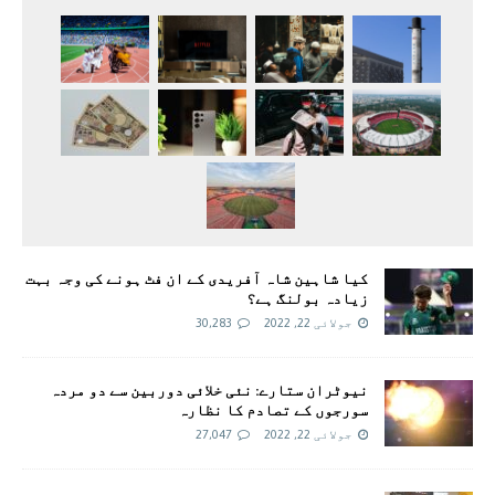
کیا شاہین شاہ آفریدی کے ان فٹ ہونے کی وجہ بہت
زیادہ بولنگ ہے؟
جولائی 22, 2022
30,283
نیوٹران ستارے: نئی خلائی دوربین سے دو مردہ
سورجوں کے تصادم کا نظارہ
جولائی 22, 2022
27,047