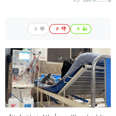
دسمبر 30, 2024
0
💬
0
👎
👍
0
0
یہ معاملہ رواں برس اکتوبر میں اُس وقت شروع ہوا جب سکریننگ