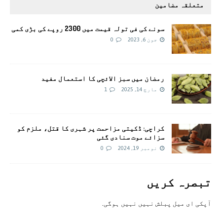
متعلقہ مضامین
سونے کی فی تولہ قیمت میں 2300 روپے کی بڑی کمی
جون 6, 2023
0
رمضان میں سبز الائچی کا استعمال مفید
مارچ 14, 2025
1
کراچی: ڈکیتی مزاحمت پر شہری کا قتل، ملزم کو
سزائے موت سنادی گئی
نومبر 19, 2024
0
تبصرہ کريں
آپکی ای ميل پبلش نہيں نہيں ہوگی.