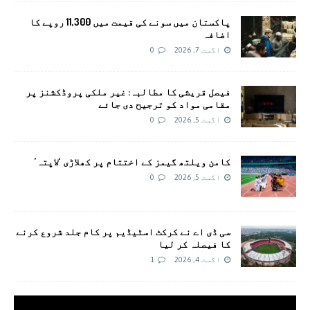
پاکستان میں سونے کی قیمت میں 11,300 روپے کا
اضافہ
اگست 7, 2026
0
فیصل قریشی کا مطالبہ: غیر ملکی پروڈکشنز پر
مقامی مواد کو ترجیح دی جائے
اگست 5, 2026
0
کامن ویلتھ گیمز کے اختتام پر کھلاڑی ‘لاپتہ’
اگست 5, 2026
0
سی ڈی اے نے کرکٹ اسٹیڈیم پر کام جلد شروع کرنے
کا فیصلہ کر لیا
اگست 4, 2026
1