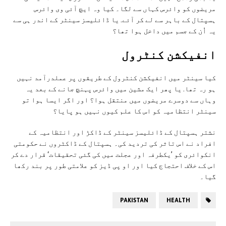
مریضوں کو وائرس کہاں سے لگا۔ کیا وہ ایچ آئی وی وائرس
ہسپتال کے باہر سے لے کر آئے. یا ڈائلیسز سینٹر کے اندر ہی سے
یہ اُن کے جسم میں داخل ہوا تھا؟
انفیکشن کنٹرول
کیا سینٹر میں انفیکشن کنٹرول کے طریقوں پر عملدرآمد نہیں
ہو رہ تھا. یا پھر ایک مشین میں وائرس پہنچ جانے کے بعد یہ
وہاں سے دوسرے مریضوں میں منتقل ہوا؟ اور اگر ایسا ہوا تو
سینٹر انتظامیہ کو اس کا علم کیوں نہیں ہو پایا؟
نشتر ہسپتال کے ڈائلیسز سینٹر کے ڈاکڑ اور انتظامیہ کے
افراد نے اس تاثر کی تردید کی۔ ہسپتال کے ڈاکٹروں نے حکومتی
انکوائری کو ’یکطرفہ اور عجلت میں کی گئی تحقیقات‘ قرار دے کر
اس کے خلاف احتجاج کیا اور او پی ڈیز کو علامتی طور پر بند رکھا
گیا۔
PAKISTAN
HEALTH