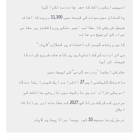
اسپیس ایکس راکٹ کا حصہ چاند سے ٹکرا گیا
پاکستان میں سونے کی قیمت میں 11,300 روپے کا اضافہ
فیصل قریشی کا مطالبہ: غیر ملکی پروڈکشنز پر مقامی
مواد کو ترجیح دی جائے
کامن ویلتھ گیمز کے اختتام پر کھلاڑی ‘لاپتہ’
سی ڈی اے نے کرکٹ اسٹیڈیم پر کام جلد شروع کرنے کا
فیصلہ کر لیا
مشرقی ایشیا ‘بے رحم گرمی’ کی لپیٹ میں
سام سنگ گلیکسی ایس 27 الٹرا سے ایک کیمرا ہٹا دے گا.
امریکی خزانہ نے ین مارکیٹ میں تاریخی مداخلت کی
مردوں کے کرکٹ ورلڈ کپ 2027 کے مقامات اور برانڈ کا
اعلان
نرمل پُرجا سمیت 10 کوہ پیما براڈ پیک پر لاپتہ