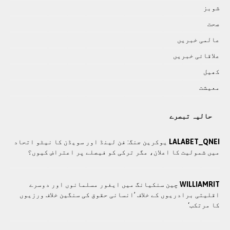
شوبز
صحت
عالمی خبريں
علاقائی خبريں
کھيل
معيشت
حالیہ تبصرے
LALABET_QNEI
یوکرین جنگ: فن لینڈ اور سویڈن کا نیٹو اتحاد
میں شمولیت کا اعلان، مگر ترکی کو فیصلے پر اعتراض کیوں؟
WILLIAMRIT
چین سنکیانگ میں ایغور مسلمانوں اور دوسرے
اقلیتی برادريوں کے خلاف ’انسانی حقوق کی سنگین خلاف ورزیوں
کا مرتکب‘