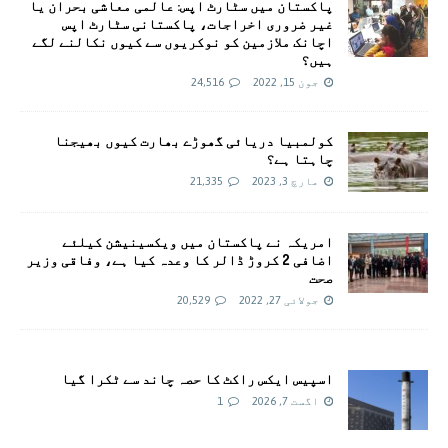
پاکستان میں سٹارٹ اپس: عالمی معاشی بحران یا
غیر ضروری اخراجات، پاکستانی سٹارٹ اپس
اچانک ملازمین کو نوکریوں سے کیوں نکالنے لگے
ہیں؟
جون 15, 2022
24,516
کولمبیا دریائی گھوڑے بھارت کیوں بھیجنا
چاہتا ہے؟
مارچ 3, 2023
21,335
امريکہ نے پاکستان میں ویکسینیشن کیلئے
اضافی 2 کروڑ ڈالر کا وعدہ کیا ہے، وفاقی وزیر
صحت
جولائی 27, 2022
20,529
اسپیس ایکس راکٹ کا حصہ چاند سے ٹکرا گیا
اگست 7, 2026
1