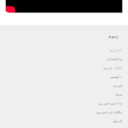
زمرے
اداريہ
پاکستان
تازہ ترين
دلچسپ
شوبز
صحت
عالمی خبريں
علاقائی خبريں
کھيل