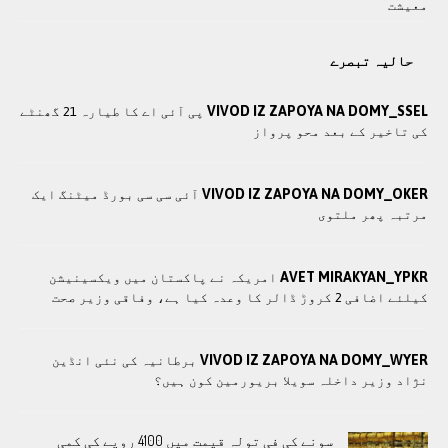
معيشت
حالیہ تبصرے
VIVOD IZ ZAPOYA NA DOMY_SSEL
پی آئی اے کا طیارہ 21 گھنٹے
کی تاخیر کے بعد محو پرواز
VIVOD IZ ZAPOYA NA DOMY_OKER
آئی سی سی بورڈ میٹنگ ایک
مرتبہ پھر ملتوی
AVET MIRAKYAN_YPKR
امريکہ نے پاکستان میں ویکسینیشن
کیلئے اضافی 2 کروڑ ڈالر کا وعدہ کیا ہے، وفاقی وزیر صحت
VIVOD IZ ZAPOYA NA DOMY_WYER
برطانیہ کی نئی انڈین
نژاد وزیر داخلہ سویلا بریورمین کون ہیں؟
سونے کی فی تولہ قیمت میں 4100 روپے کی کمی