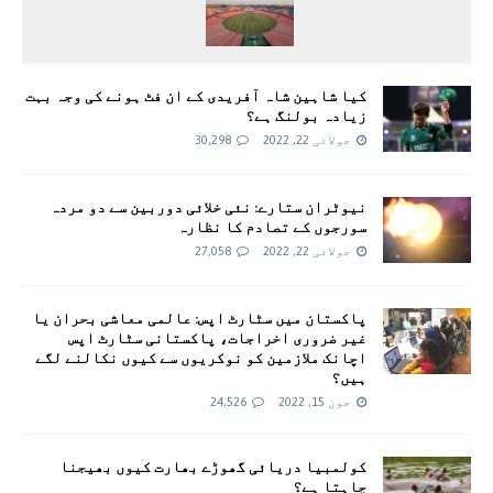
کیا شاہین شاہ آفریدی کے ان فٹ ہونے کی وجہ بہت
زیادہ بولنگ ہے؟
جولائی 22, 2022
30,298
نیوٹران ستارے: نئی خلائی دوربین سے دو مردہ
سورجوں کے تصادم کا نظارہ
جولائی 22, 2022
27,058
پاکستان میں سٹارٹ اپس: عالمی معاشی بحران یا
غیر ضروری اخراجات، پاکستانی سٹارٹ اپس
اچانک ملازمین کو نوکریوں سے کیوں نکالنے لگے
ہیں؟
جون 15, 2022
24,526
کولمبیا دریائی گھوڑے بھارت کیوں بھیجنا
چاہتا ہے؟