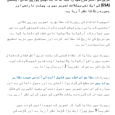
(ESA) کی ایک نئی سیٹلائٹ تصویر میں وہ پیلے، نارنجی اور
بھورے رنگ کا نظر آ رہا ہے۔
اسپیس ڈاٹ کام کی رپورٹ کے مطابق یہ تصویر یورپی خلائی
ایجنسی کے ہائی ریزولوشن کیمرے کے ذریعے کھینچی گئی ہے. جس
میں سیارے کے آرکیڈیا پلانیٹیا نامی خطے کو دکھایا گیا ہے.
جو مریخ کی تاریخ کا مطالعہ کرنے اور مستقبل میں مزید تحقیق
کی مناسبت سے اہم ہے۔
رپورٹ میں بتایا کہ نظام شمسی کے بلند ترین آتش فشاں کے شمال
مغرب میں واقع آرکیڈیا پلانیٹیا اپنے قدیم ٹھوس لاوے کے لیے.
قابل ذکر ہے جو کہ تقریباََ 3 ارب سال پرانا ہے۔
رپورٹ کے
مطابق اس خطے میں قلیل المدتی آندھی جیسے مظاہر
ہوتے ہیں
جب سطح کی گرم ہوا اٹھتی ہے اور دھول اٹھاتی ہے. اور
سیارے کی اس نئی تصویر میں دھول دھندلی سفید لکیروں کی شکل
میں میدان. کے گہرے سے ہلکے علاقوں کو عبور کرتی نظر آ رہی ہے۔
رپورٹ میں بتایا گیا. کہ تصویر کے نیچے دائیں کونے. میں
تقریباً 9 میل چوڑا ایک بڑا گڑھا نظر آ رہا ہے. اور گڑھے کی