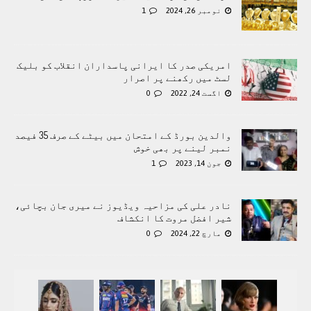
نومبر 26, 2024
1
امريکی صدر کا ایرانی پاسداران انقلاب کو بلیک
لسٹ میں رکھنے پر اصرار
اگست 24, 2022
0
والدین بورڈ کے امتحان میں بیٹے کے صرف 35 فیصد
نمبر لینے پر بھی خوش
جون 14, 2023
1
نادر علی کی مزاحیہ ویڈیوز نے میری جان بچائی،
شیر افضل مروت کا انکشاف
مارچ 22, 2024
0