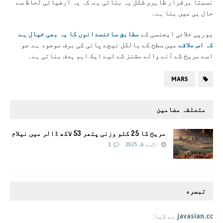
نسبتاً برقرار ظاہری شکل یہ بتاتی ہے. کہ یہ ارضیاتی لحاظ سے
حال ہی میں بنا ہے۔
یورپی خلائی ایجنسی کے
مطابق سائنسدانوں کا یہ بھی خیال ہے.
کہ اس علاقے
میں سطح کے بالکل نیچے پانی کی برف موجود ہے. جو
اسے مریخ کے آنے والے مشنز کے لیے ایک اہم ہدف بناتی ہے۔
MARS
متعلقہ مضامین
مریخ کا 25 کلو وزنی پتھر 53 لاکھ ڈالر میں نیلام
اگست 6, 2025
1
تبصره
javasian.cc
نے کہا: