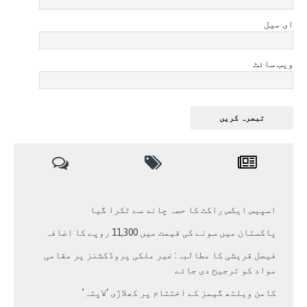
ای میل
ویب سائٹ
اسپیس ایکس راکٹ کا حصہ چاند سے ٹکرا گیا
پاکستان میں سونے کی قیمت میں 11,300 روپے کا اضافہ
فیصل قریشی کا مطالبہ: غیر ملکی پروڈکشنز پر مقامی
مواد کو ترجیح دی جائے
کامن ویلتھ گیمز کے اختتام پر کھلاڑی ‘لاپتہ’