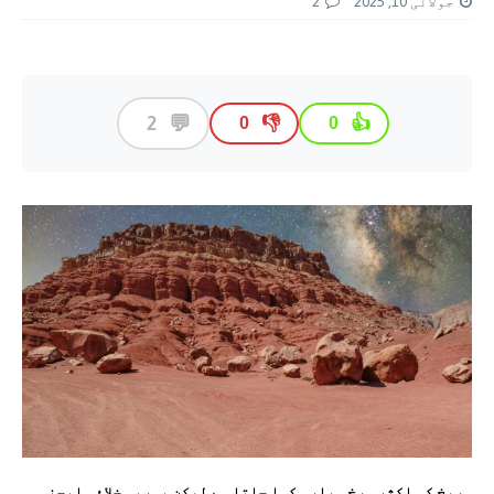
جولائی 10, 2025
2
💬
2
👎
👍
0
0
مریخ کو اکثر سرخ سیارہ کہا جاتا ہے لیکن یورپی خلائی ایجنسی