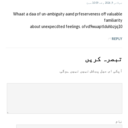
جولائی 9, 2026 وقت 10:59 صبح
Whaat a daa of un-ambiguity aand prfeserveness off valuable
familiarity
about unexpecdted feelings. ofvd9wuaptlduhbzjq10
REPLY
تبصرہ کريں
آپکی ای ميل پبلش نہيں نہيں ہوگی.
نام