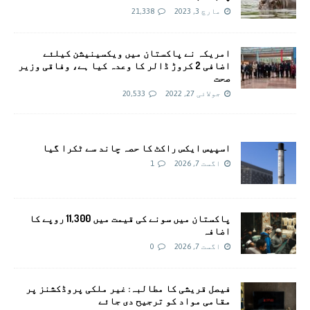
مارچ 3, 2023
21,338
امريکہ نے پاکستان میں ویکسینیشن کیلئے
اضافی 2 کروڑ ڈالر کا وعدہ کیا ہے، وفاقی وزیر
صحت
جولائی 27, 2022
20,533
اسپیس ایکس راکٹ کا حصہ چاند سے ٹکرا گیا
اگست 7, 2026
1
پاکستان میں سونے کی قیمت میں 11,300 روپے کا
اضافہ
اگست 7, 2026
0
فیصل قریشی کا مطالبہ: غیر ملکی پروڈکشنز پر
مقامی مواد کو ترجیح دی جائے