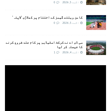
اگست 5, 2026
0
کامن ویلتھ گیمز کے اختتام پر کھلاڑی ‘لاپتہ’
اگست 5, 2026
0
سی ڈی اے نے کرکٹ اسٹیڈیم پر کام جلد شروع کرنے
کا فیصلہ کر لیا
اگست 4, 2026
1