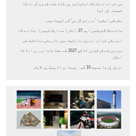
سی ڈی اے نے کرکٹ اسٹیڈیم پر کام جلد شروع کرنے کا
فیصلہ کر لیا
مشرقی ایشیا ‘بے رحم گرمی’ کی لپیٹ میں
سام سنگ گلیکسی ایس 27 الٹرا سے ایک کیمرا ہٹا دے گا.
امریکی خزانہ نے ین مارکیٹ میں تاریخی مداخلت کی
مردوں کے کرکٹ ورلڈ کپ 2027 کے مقامات اور برانڈ کا
اعلان
نرمل پُرجا سمیت 10 کوہ پیما براڈ پیک پر لاپتہ