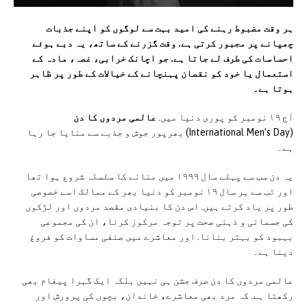
ہر وقت مضبوط رہنے کی امید بہت سے لوگوں کو اپنے جذبات
چھپانے پر مجبور کرتی ہے. وقت گزرنے کے ساتھ، یہ دبے ہوئے
احساسات کی طرف لے جاتا ہے. جو اچانک خرابی، غصہ، مادہ کے
استعمال یا خود کو نقصان پہنچانے کے خیالات کے طور پر ظاہر
ہوتا ہے۔
آج ۱۹ نومبر کو پوری دنیا میں.
عالمی مردوں کا دن
(International Men’s Day) بھرپور جوش و جذبے سے منایا جا رہا
ہے۔
یہ دن سب سے پہلے سال ۱۹۹۹ میں منانے کا سلسلہ شروع ہوا تھا
اور تب سے ہر سال ۱۹ نومبر کو دنیا بھر کے ممالک اسے خصوصی
طور پر یاد کرتے ہیں. اس دن کا بنیادی مقصد مردوں اور لڑکوں
کی جسمانی و ذہنی صحت پر توجہ مرکوز کرنا، ان کی مجموعی
بہبود کو بہتر بنانا. اور معاشرے میں صنفی مساوات کو فروغ
دینا ہے۔
عالمی مردوں کا دن صرف جشن ہی نہیں بلکہ ایک گہرا پیغام بھی
رکھتا ہے. کہ مرد بھی معاشرے، خاندان، بچوں کی پرورش اور