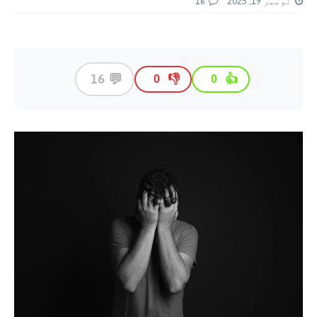
نومبر 19, 2025
16
💬
16
👎
👍
0
0