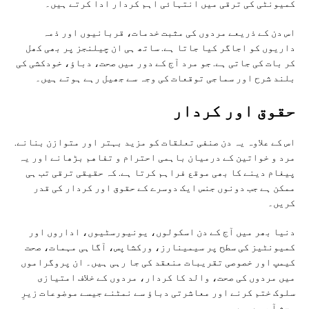
کمیونٹی کی ترقی میں انتہائی اہم کردار ادا کرتے ہیں۔
اس دن کے ذریعے مردوں کی مثبت خدمات، قربانیوں اور ذمہ
داریوں کو اجاگر کیا جاتا ہے. ساتھ ہی ان چیلنجز پر بھی کھل
کر بات کی جاتی ہے. جو مرد آج کے دور میں صحت، دباؤ، خودکشی کی
بلند شرح اور سماجی توقعات کی وجہ سے جھیل رہے ہوتے ہیں۔
حقوق اور کردار
اس کے علاوہ یہ دن صنفی تعلقات کو مزید بہتر اور متوازن بنانے.
مرد و خواتین کے درمیان باہمی احترام و تفاهم بڑھانے اور یہ
پیغام دینے کا بھی موقع فراہم کرتا ہے. کہ حقیقی ترقی تب ہی
ممکن ہے جب دونوں جنس ایک دوسرے کے حقوق اور کردار کی قدر
کریں۔
دنیا بھر میں آج کے دن اسکولوں، یونیورسٹیوں، اداروں اور
کمیونٹیز کی سطح پر سیمینارز، ورکشاپس، آگاہی مہمات، صحت
کیمپ اور خصوصی تقریبات منعقد کی جا رہی ہیں۔ ان پروگراموں
میں مردوں کی صحت، والد کا کردار، مردوں کے خلاف امتیازی
سلوک ختم کرنے اور معاشرتی دباؤ سے نمٹنے جیسے موضوعات زیرِ
بحث آ رہے ہیں۔