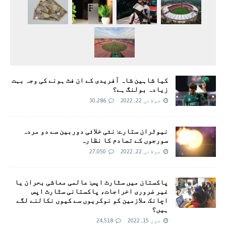
کیا شاہین شاہ آفریدی کے ان فٹ ہونے کی وجہ بہت
زیادہ بولنگ ہے؟
جولائی 22, 2022
30,286
نیوٹران ستارے: نئی خلائی دوربین سے دو مردہ
سورجوں کے تصادم کا نظارہ
جولائی 22, 2022
27,050
پاکستان میں سٹارٹ اپس: عالمی معاشی بحران یا
غیر ضروری اخراجات، پاکستانی سٹارٹ اپس
اچانک ملازمین کو نوکریوں سے کیوں نکالنے لگے
ہیں؟
جون 15, 2022
24,518