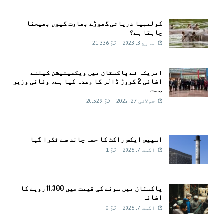
کولمبیا دریائی گھوڑے بھارت کیوں بھیجنا
چاہتا ہے؟
مارچ 3, 2023
21,336
امريکہ نے پاکستان میں ویکسینیشن کیلئے
اضافی 2 کروڑ ڈالر کا وعدہ کیا ہے، وفاقی وزیر
صحت
جولائی 27, 2022
20,529
اسپیس ایکس راکٹ کا حصہ چاند سے ٹکرا گیا
اگست 7, 2026
1
پاکستان میں سونے کی قیمت میں 11,300 روپے کا
اضافہ
اگست 7, 2026
0