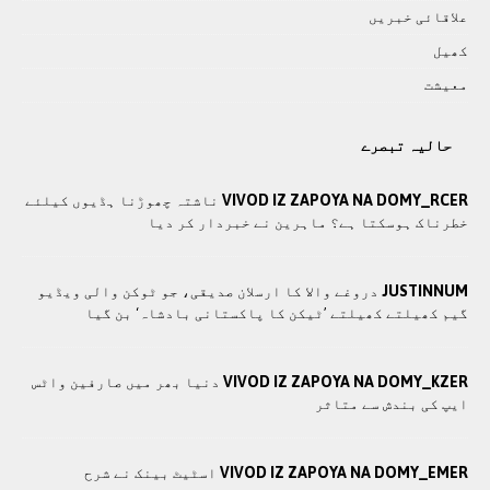
علاقائی خبريں
کھيل
معيشت
حالیہ تبصرے
VIVOD IZ ZAPOYA NA DOMY_RCER
ناشتہ چھوڑنا ہڈیوں کیلئے
خطرناک ہوسکتا ہے؟ ماہرین نے خبردار کر دیا
JUSTINNUM
دروغے والا کا ارسلان صدیقی، جو ٹوکن والی ویڈیو
گیم کھیلتے کھیلتے ’ٹیکن کا پاکستانی بادشاہ‘ بن گیا
VIVOD IZ ZAPOYA NA DOMY_KZER
دنیا بھر میں صارفین واٹس
ایپ کی بندش سے متاثر
VIVOD IZ ZAPOYA NA DOMY_EMER
اسٹیٹ بینک نے شرح