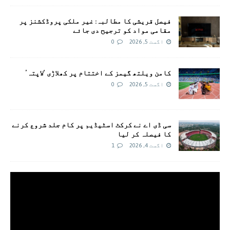
فیصل قریشی کا مطالبہ: غیر ملکی پروڈکشنز پر
مقامی مواد کو ترجیح دی جائے
اگست 5, 2026
0
کامن ویلتھ گیمز کے اختتام پر کھلاڑی ‘لاپتہ’
اگست 5, 2026
0
سی ڈی اے نے کرکٹ اسٹیڈیم پر کام جلد شروع کرنے
کا فیصلہ کر لیا
اگست 4, 2026
1