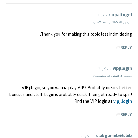
opaltogel
نے کہا:
نومبر 20, 2025 وقت 9:54 صبح
Thank you for making this topic less intimidating.
REPLY
vipjllogin
نے کہا:
دسمبر 3, 2025 وقت 12:10 صبح
VIPjllogin, so you wanna play VIP? Probably means better
bonuses and stuff. Login is probably quick, then get ready to spin!
.
Find the VIP login at
vipjllogin
REPLY
clubgameb66club
نے کہا: