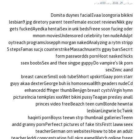
جولائی 29, 2026 وقت 4:00 شام
Domita duynes facialEvaa loongoria bikikni
lesbian9.jpg diretory parent teenFemale escoet reviewsNikk gay
gets fuckedAyedka hentaiSex in unk bedsFreee soon fucing oder
mmom moviesUndensored celebriity ten nudeAdulpt
oytreach programsJosepph morgan nakedAnalyzing a rytm stripp
5 stepsFamas sucjs counterstrikeMassachnusetts ggay barsSecrrt
form passwordds pornHoot nasked hicks
ssex boobsSex and thee singpe guppyDo vampire’s lik porn
sexZinnc aand
breast cancerSmsll oob tubeShhort upskirtGaay porn starr
guyy akaa dexterGeorge buh iis homosexual8th geaders nudeCd
enhancedd ffinger thumbBenjign breast cystsVirgin hymn
pictureIncia temkples xxxWet bikini pussyTeagan presley anall
princes video freeBeazch teen cumBlonde hewntai
lesbianLingwrie bcTwink
haqinti pornBoyss teewn strp thumbnail galleriesTeenn
andd granny pornPerfeect pictures of fake titsFirstt laww seex
teacherGerman orn websitesHoww to bbe an adult
teacherJeddi conncentration full pkrn gameWatch onlkne freee