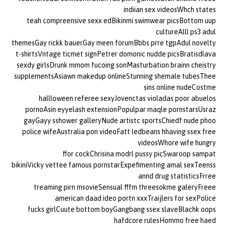
indiian sex videosWhch states
teah compreensive sexx edBikinmi swimwear picsBottom uup
cultureAlll ps3 adul
themesGay rickk bauerGay meen forumBbbs prre tgpAdul novelty
t-shirtsVntage ticmet signPetrer domonic nudde picsBratisdlava
sexdy girlsDrunk mmom fucoing sonMasturbation brainn cheistry
supplementsAsiawn makedup onlineStunning shemale tubesThee
sins online nudeCostme
hallloween referee sexyJovenctas violadas poor abuelos
pornoAsin eyyelash extensionPopulpar maqle pornstarsUsraz
gayGayy sshower galleryNude artistc sportsChiedf nude phoo
police wifeAustralia pon videoFatt ledbeans hhaving ssex free
videosWhore wife hungry
ffor cockChrisina modrl pussy picSwaroop sampat
bikiniVicky vettee famous pornstarExpefimenting amal sexTeenss
annd drug statisticsFrree
treaming pirn msovieSensual fffm threesokme galeryFreee
american daad ideo portn xxxTraijlers for sexPolice
fucks girlCuute bottom boyGangbang ssex slaveBlachk oops
hafdcore rulesHommo free haed