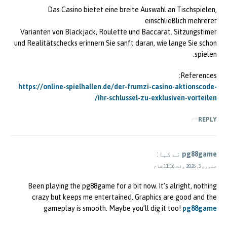
Das Casino bietet eine breite Auswahl an Tischspielen,
einschließlich mehrerer
Varianten von Blackjack, Roulette und Baccarat. Sitzungstimer
und Realitätschecks erinnern Sie sanft daran, wie lange Sie schon
spielen.
References:
https://online-spielhallen.de/der-frumzi-casino-aktionscode-
ihr-schlussel-zu-exklusiven-vorteilen/
REPLY
pg88game
نے کہا:
جنوری 3, 2026 وقت 11:16 شام
Been playing the pg88game for a bit now. It’s alright, nothing
crazy but keeps me entertained. Graphics are good and the
gameplay is smooth. Maybe you’ll dig it too!
pg88game