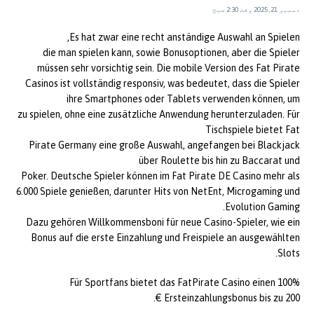
دسمبر 21, 2025 وقت 2:30 صبح
Es hat zwar eine recht anständige Auswahl an Spielen,
die man spielen kann, sowie Bonusoptionen, aber die Spieler
müssen sehr vorsichtig sein. Die mobile Version des Fat Pirate
Casinos ist vollständig responsiv, was bedeutet, dass die Spieler
ihre Smartphones oder Tablets verwenden können, um
zu spielen, ohne eine zusätzliche Anwendung herunterzuladen. Für
Tischspiele bietet Fat
Pirate Germany eine große Auswahl, angefangen bei Blackjack
über Roulette bis hin zu Baccarat und
Poker. Deutsche Spieler können im Fat Pirate DE Casino mehr als
6.000 Spiele genießen, darunter Hits von NetEnt, Microgaming und
Evolution Gaming.
Dazu gehören Willkommensboni für neue Casino-Spieler, wie ein
Bonus auf die erste Einzahlung und Freispiele an ausgewählten
Slots.
Für Sportfans bietet das FatPirate Casino einen 100%
Ersteinzahlungsbonus bis zu 200 €.