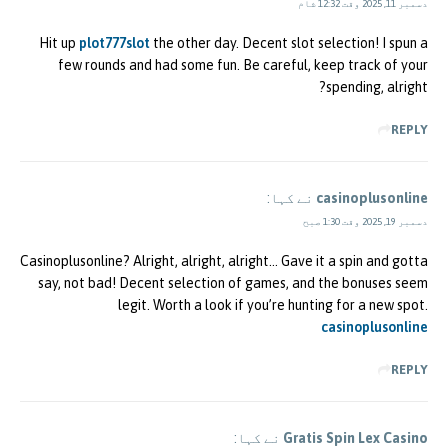
دسمبر 11, 2025 وقت 12:32 شام
Hit up
plot777slot
the other day. Decent slot selection! I spun a
few rounds and had some fun. Be careful, keep track of your
spending, alright?
REPLY
casinoplusonline
نے کہا:
دسمبر 19, 2025 وقت 1:30 صبح
Casinoplusonline? Alright, alright, alright… Gave it a spin and gotta
say, not bad! Decent selection of games, and the bonuses seem
legit. Worth a look if you’re hunting for a new spot.
casinoplusonline
REPLY
Gratis Spin Lex Casino
نے کہا: