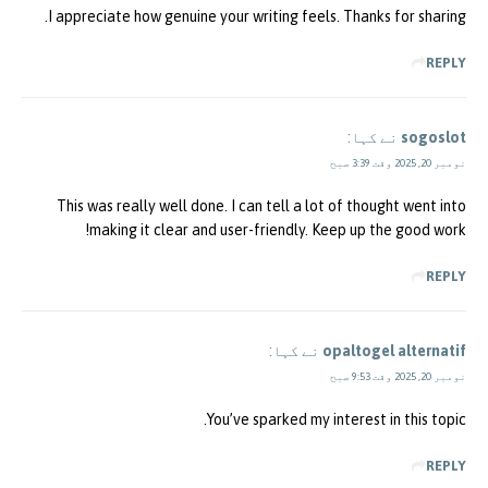
I appreciate how genuine your writing feels. Thanks for sharing.
REPLY
sogoslot
نے کہا:
نومبر 20, 2025 وقت 3:39 صبح
This was really well done. I can tell a lot of thought went into
making it clear and user-friendly. Keep up the good work!
REPLY
opaltogel alternatif
نے کہا:
نومبر 20, 2025 وقت 9:53 صبح
You’ve sparked my interest in this topic.
REPLY