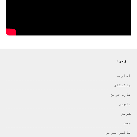
زمرے
اداريہ
پاکستان
تازہ ترين
دلچسپ
شوبز
صحت
عالمی خبريں