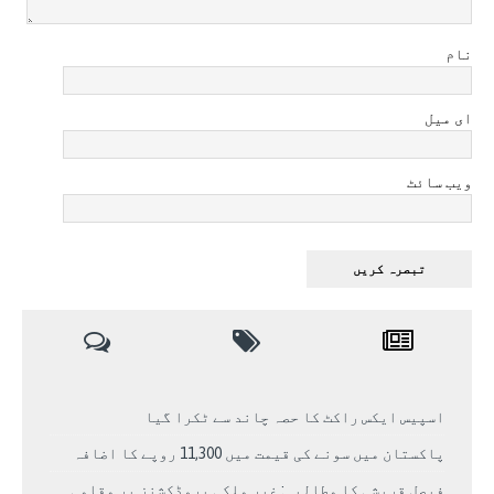
نام
ای میل
ویب سائٹ
اسپیس ایکس راکٹ کا حصہ چاند سے ٹکرا گیا
پاکستان میں سونے کی قیمت میں 11,300 روپے کا اضافہ
فیصل قریشی کا مطالبہ: غیر ملکی پروڈکشنز پر مقامی