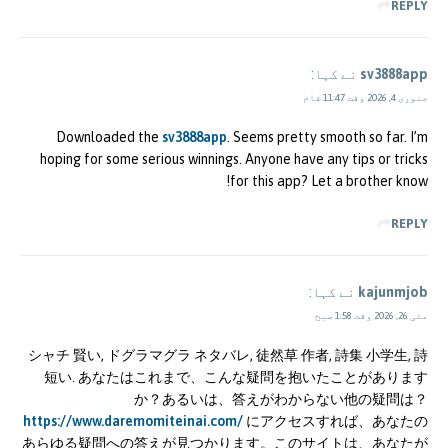
REPLY
sv3888app
نے کہا:
جنوری 4, 2026 وقت 11:47 شام
Downloaded the
sv3888app
. Seems pretty smooth so far. I’m
hoping for some serious winnings. Anyone have any tips or tricks
for this app? Let a brother know!
REPLY
kajunmjob
نے کہا:
مئی 26, 2026 وقت 1:58 صبح
シャチ 賢い, ドグラマグラ ネタバレ, 徒然草 作者, 詩集 小学生, 詩
短い. あなたはこれまで、こんな疑問を抱いたことがあります
か？あるいは、答えがわからない他の疑問は？
https://www.daremomiteinai.com/
にアクセスすれば、あなたの
あらゆる疑問への答えが見つかります。このサイトは、あなたが