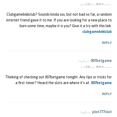
دسمبر 4, 2025 وقت 1:22 صبح
Clubgameb66club? Sounds kinda sus, but not bad so far, a random
internet friend gave it to me. If you are looking for a new place to
burn some time, maybe it is you? Give it a try with this link:
clubgameb66club
REPLY
007betgame
نے کہا:
دسمبر 4, 2025 وقت 4:56 شام
Thinking of checking out 007betgame tonight. Any tips or tricks for
a first-timer? Heard the slots are where it’s at.
007betgame
REPLY
plot777slot
نے کہا: