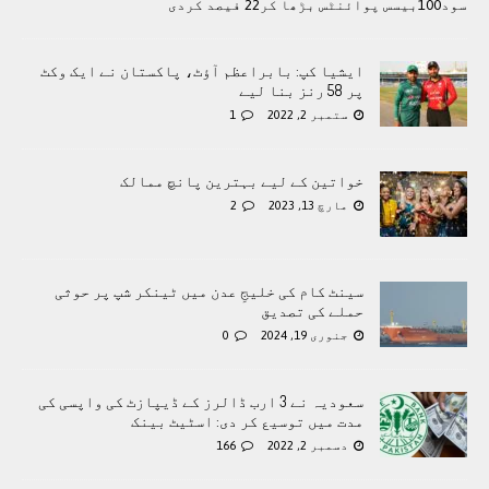
سود100بیسس پوائنٹس بڑھا کر22 فیصد کردی
ایشیا کپ: بابراعظم آؤٹ، پاکستان نے ایک وکٹ
پر 58 رنز بنا لیے
ستمبر 2, 2022
1
خواتین کے لیے بہترین پانچ ممالک
مارچ 13, 2023
2
سینٹ کام کی خلیجِ عدن میں ٹینکر شپ پر حوثی
حملے کی تصدیق
جنوری 19, 2024
0
سعودیہ نے 3 ارب ڈالرز کے ڈیپازٹ کی واپسی کی
مدت میں توسیع کر دی: اسٹیٹ بینک
دسمبر 2, 2022
166