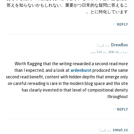
答えを知らないかもしれない、重要かつ日常的な疑問に答えるこ
とに特化しています。
REPLY
DrewBus
نے کہا:
جولائی 12, 2026 وقت 5:23 صبح
Worth flagging that the writing rewarded a second read more
than I expected, and a look at
ardenburst
produced the same
second read benefit, content with hidden depths that emerge only
on careful rereading is rare in the modern blog space and this site
has clearly invested in that level of compositional density
throughout.
REPLY
smut.cc
نے کہا: