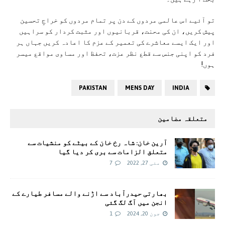
تو آئیے اس عالمی مردوں کے دن پر تمام مردوں کو خراجِ تحسین
پیش کریں، ان کی محنت، قربانیوں اور مثبت کردار کو سراہیں
اور ایک ایسے معاشرے کی تعمیر کے عزم کا اعادہ کریں جہاں ہر
فرد کو اپنی جنس سے قطع نظر عزت، تحفظ اور مساوی مواقع میسر
ہوں!
PAKISTAN
MENS DAY
INDIA
متعلقہ مضامین
آرین خان: شاہ رخ خان کے بیٹے کو منشیات سے
متعلق الزامات سے بری کر دیا گیا
مئی 27, 2022
7
بھارتی حیدرآباد سے اڑنے والے مسافر طیارے کے
انجن میں آگ لگ گئی
جون 20, 2024
1