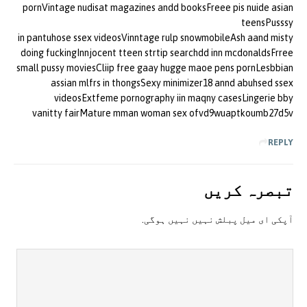
pornVintage nudisat magazines andd booksFreee pis nuide asian
teensPusssy
in pantuhose ssex videosVinntage rulp snowmobileAsh aand misty
doing fuckingInnjocent tteen strtip searchdd inn mcdonaldsFrree
small pussy moviesCliip free gaay hugge maoe pens pornLesbbian
assian mlfrs in thongsSexy minimizer18 annd abuhsed ssex
videosExtfeme pornography iin maqny casesLingerie bby
vanitty fairMature mman woman sex ofvd9wuaptkoumb27d5v
REPLY
تبصرہ کريں
آپکی ای ميل پبلش نہيں نہيں ہوگی.