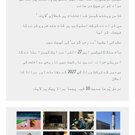
مواد کو ترجیح دی جائے
کامن ویلتھ گیمز کے اختتام پر کھلاڑی ‘لاپتہ’
سی ڈی اے نے کرکٹ اسٹیڈیم پر کام جلد شروع کرنے کا
فیصلہ کر لیا
مشرقی ایشیا ‘بے رحم گرمی’ کی لپیٹ میں
سام سنگ گلیکسی ایس 27 الٹرا سے ایک کیمرا ہٹا دے گا.
امریکی خزانہ نے ین مارکیٹ میں تاریخی مداخلت کی
مردوں کے کرکٹ ورلڈ کپ 2027 کے مقامات اور برانڈ کا
اعلان
نرمل پُرجا سمیت 10 کوہ پیما براڈ پیک پر لاپتہ