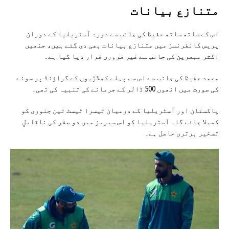
متنازع بیانات
اس کے ساتھ ساتھ حفیظ کی جانب سے دورۂ آسٹریلیا کے دوران
پریس کانفرنسز میں متنازع بیانات بھی دی گئے ہیں، جنھیں
اکثر مبصرین کی جانب سے غیر ضروری قرار دیا گیا ہے۔
محمد حفیظ کی جانب سے اس سے پہلے کھلاڑیوں کے گراؤنڈ پر سونے
کی صورت میں انھوں 500 ڈالر کے جرمانے کی تنبیہ کی تھی۔
پاکستان اور آسٹریلیا کے درمیان تیسرا ٹیسٹ تین جنوری کو
کھیلا جائے گا۔ آسٹریلیا کو اس سیریز میں دو صفر کی ناقابلِ
تسخیر برتری حاصل ہے۔