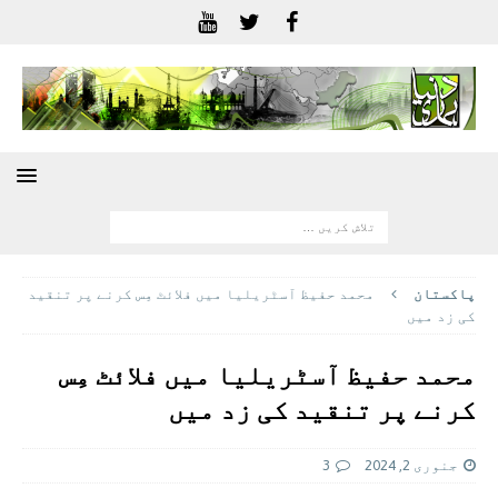
پاکستان
محمد حفیظ آسٹریلیا میں فلائٹ مِس کرنے پر تنقید
کی زد میں
محمد حفیظ آسٹریلیا میں فلائٹ مِس
کرنے پر تنقید کی زد میں
جنوری 2, 2024
3