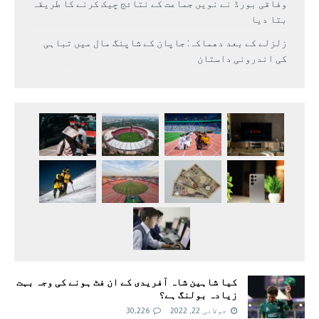
وفاقی بورڈ نے نویں جماعت کے نتائج چیک کرنے کا طریقہ
بتا دیا
زلزلے کے بعد دھماکہ: جاپان کے شاپنگ مال میں تباہی
کی اندرونی داستان
کیا شاہین شاہ آفریدی کے ان فٹ ہونے کی وجہ بہت
زیادہ بولنگ ہے؟
جولائی 22, 2022
30,226