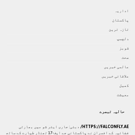
اداريہ
پاکستان
تازہ ترين
دلچسپ
شوبز
صحت
عالمی خبريں
علاقائی خبريں
کھيل
معيشت
حالیہ تبصرے
HTTPS://FALCONFLY.AE/
دبئی: جاری ایئر شو میں بھارتی
فضائیہ کے افسران نے پاکستانی جے ایف-17 تھنڈر طیارے کے ساتھ