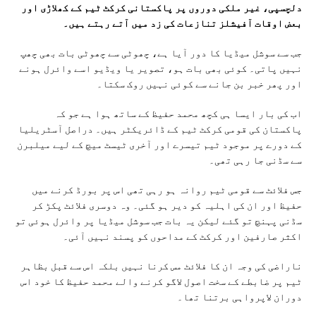
دلچسپی، غیر ملکی دوروں پر پاکستانی کرکٹ ٹیم کے کھلاڑی اور
بعض اوقات آفیشلز تنازعات کی زد میں آتے رہتے ہیں۔
جب سے سوشل میڈیا کا دور آیا ہے، چھوٹی سے چھوٹی بات بھی چھپ
نہیں پاتی۔ کوئی بھی بات ہو، تصویر یا ویڈیو اسے وائرل ہونے
اور پھر خبر بن جانے سے کوئی نہیں روک سکتا۔
اب کی بار ایسا ہی کچھ محمد حفیظ کے ساتھ ہوا ہے جو کہ
پاکستان کی قومی کرکٹ ٹیم کے ڈائریکٹر ہیں۔ دراصل آسٹریلیا
کے دورے پر موجود ٹیم تیسرے اور آخری ٹیسٹ میچ کے لیے میلبرن
سے سڈنی جا رہی تھی۔
جس فلائٹ سے قومی ٹیم روانہ ہو رہی تھی اس پر بورڈ کرنے میں
حفیظ اور ان کی اہلیہ کو دیر ہو گئی۔ وہ دوسری فلائٹ پکڑ کر
سڈنی پہنچ تو گئے لیکن یہ بات جب سوشل میڈیا پر وائرل ہوئی تو
اکثر صارفین اور کرکٹ کے مداحوں کو پسند نہیں آئی۔
ناراضی کی وجہ ان کا فلائٹ مس کرنا نہیں بلکہ اس سے قبل بظاہر
ٹیم پر ضابطے کے سخت اصول لاگو کرنے والے محمد حفیظ کا خود اس
دوران لاپرواہی برتنا تھا۔