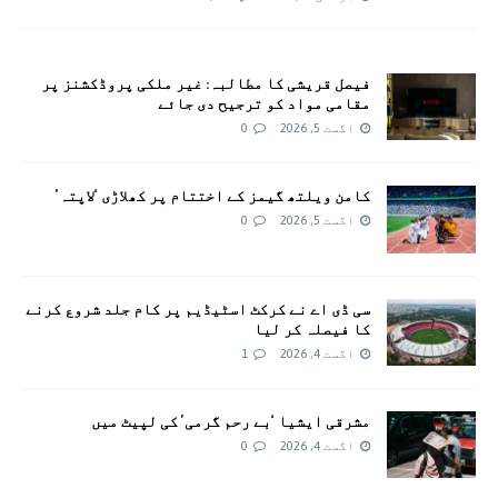
فیصل قریشی کا مطالبہ: غیر ملکی پروڈکشنز پر
مقامی مواد کو ترجیح دی جائے
اگست 5, 2026
0
کامن ویلتھ گیمز کے اختتام پر کھلاڑی ‘لاپتہ’
اگست 5, 2026
0
سی ڈی اے نے کرکٹ اسٹیڈیم پر کام جلد شروع کرنے
کا فیصلہ کر لیا
اگست 4, 2026
1
مشرقی ایشیا ‘بے رحم گرمی’ کی لپیٹ میں
اگست 4, 2026
0