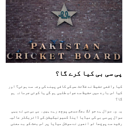
پی سی بی کیا کرے گا؟
کیا واقعی حفیظ نے فلائٹ مس کی کافی پینے کی وجہ سے ہوئی؟ اور
کیا اس بارے میں حفیظ سے جواب طلبی ہو گی یا کوئی جرمانہ ہو
گا؟
یہ وہ سوال ہے جو لگ بھگ سبھی پوچھ رہے ہیں۔ بی بی سی نے یہی
سوال پی سی بی کی میڈیا اینڈ کمیونیکیشن کی ڈائریکٹر عالیہ
رشید سے پوچھا تو انھوں نے سوشل میڈیا پر اس بحث کو بے معنی