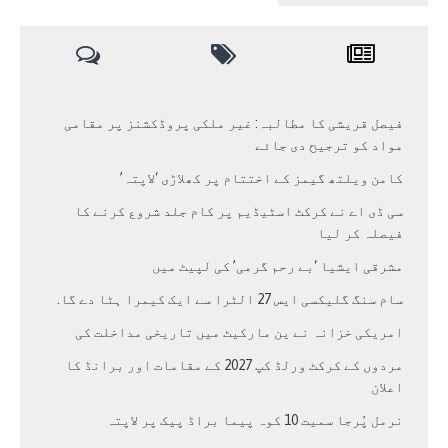
فیصل قریشی کا مطالبہ: غیر ملکی پروڈکشنز پر مقامی
مواد کو ترجیح دی جائے
کامن ویلتھ گیمز کے اختتام پر کھلاڑی ‘لاپتہ’
سی ڈی اے نے کرکٹ اسٹیڈیم پر کام جلد شروع کرنے کا
فیصلہ کر لیا
مشرقی ایشیا ‘بے رحم گرمی’ کی لپیٹ میں
سام سنگ گلیکسی ایس 27 الٹرا سے ایک کیمرا ہٹا دے گا.
امریکی خزانہ نے ین مارکیٹ میں تاریخی مداخلت کی
مردوں کے کرکٹ ورلڈ کپ 2027 کے مقامات اور برانڈ کا
اعلان
نرمل پُرجا سمیت 10 کوہ پیما براڈ پیک پر لاپتہ