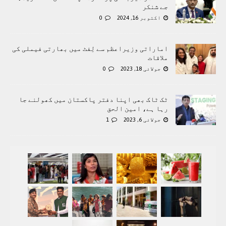
جے شنکر
اکتوبر 16, 2024
0
اماراتی وزیراعظم سے لِفٹ میں بھارتی فیملی کی
ملاقات
جولائی 18, 2023
0
ٹک ٹاک بھی اپنا دفتر پاکستان میں کھولنے جا
رہا ہے، امین الحق
جولائی 6, 2023
1