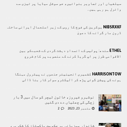
سیلفیاں اور تصاویر بنوائیں، جو سوشل میڈیا پر تیزی سے
وائرل ہو رہی ہیں۔
NIBSRXKF
یوکرین کی فوج کا روس کے زیر استعمال ایرانی ساختہ
ڈرون مار گرانے کا دعویٰ
ETHEL
سندھ: پوليس کے انسدادِ دہشت گردی کے شعبےکو بین
الاقوامی طرز پر اپ گریڈ کرنے کے منصوبے پر کام شروع
HARRISONTOW
کشمیری انجینیئر جنھوں نے پیٹرول مہنگا
ہونے کی پیشن گوئی پڑھ کر الیکٹرو سولر کار بنا ڈالی
نوشہرو فیروز، خاتون ٹیچر کو سال میں 3 بار
زچگی کی چھٹیاں دے دی گئیں
ستمبر 23, 2023
2
شاندار میزبانی پر حکومت پاکستان کا شکریہ،