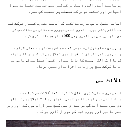
پر سامنے آنے والے ردِ عمل پر کی گئی تھی جس میں حفیظ نے تھرڈ
امپائر اور ٹیکنالوجی کے فیصلے پر تنقید کی تھی۔
اسامہ خلیل نامی صارف نے لکھا کہ ’محمد حفظ پاکستان کرکٹ ٹیم
کے ڈائریکٹر ہیں۔ انھوں نے میلبورن سے سڈنی کی فلائٹ مس کر
دی۔ کیا پی سی بی انھیں بھی 500 ڈالر جرمانہ کری گی؟‘
وہیں کچھ صارفین ایسے بھی تھے جو اس بحث کو بے معنی قرار دے
رہے ہیں۔ کیونکہ ان کے خیال میں کھلاڑیوں کو ڈسپلن کا پابند
کرنا ایک الگ اہمیت کا حامل ہے. اور کسی آفیشل سے کوتاہی ہو
جانا کرکٹ میچ پر زیادہ اثرانداز نہیں ہوتا۔
فلائٹ مس
انھی میں سے ایک زرق افضل کا کہنا تھا ’فلائٹ مس کرنے سے
پاکستانی ٹیم کو فیلڈ پر کوئی نقصان ہو گا؟ کھلاڑیوں کو اگر
دن میں نیند آئے گی تو میدان میں کیچ بھی ڈراپ ہوں گے. اور رنز
بھی جائیں اور پوری ٹیم کو مورال ڈاؤن ہو گا۔‘