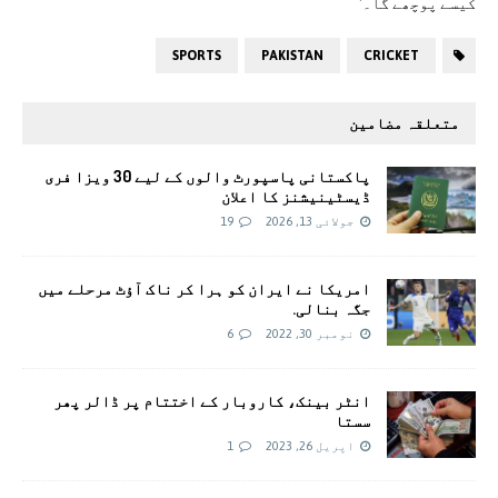
کیسے پوچھے گا۔‘
SPORTS
PAKISTAN
CRICKET
متعلقہ مضامین
پاکستانی پاسپورٹ والوں کے لیے 30 ویزا فری
ڈیسٹینیشنز کا اعلان
جولائی 13, 2026
19
امریکا نے ایران کو ہرا کر ناک آؤٹ مرحلے میں
جگہ بنالی.
نومبر 30, 2022
6
انٹر بینک، کاروبار کے اختتام پر ڈالر پھر
سستا
اپریل 26, 2023
1