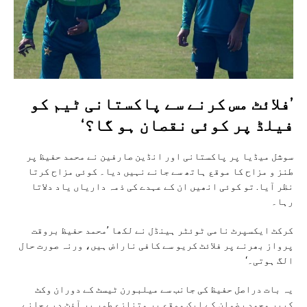
’فلائٹ مس کرنے سے پاکستانی ٹیم کو
فیلڈ پر کوئی نقصان ہو گا؟‘
سوشل میڈیا پر پاکستانی اور انڈین صارفین نے محمد حفیظ پر
طنز و مزاح کا موقع ہاتھ سے جانے نہیں دیا۔ کوئی مزاح کرتا
نظر آیا. تو کوئی انھیں ان کے عہدے کی ذمہ داریاں یاد دلاتا
رہا۔
کرکٹ ایکسپرٹ نامی ٹوئٹر ہینڈل نے لکھا ’محمد حفیظ بروقت
پرواز بھرنے پر فلائٹ کریو سے کافی ناراض ہیں، ورنہ صورت حال
الگ ہوتی۔‘
یہ بات دراصل حفیظ کی جانب سے میلبورن ٹیسٹ کے دوران وکٹ
کیپر محمد رضوان کے ایک موقع پر متنازع طور پر آؤٹ دیے جانے