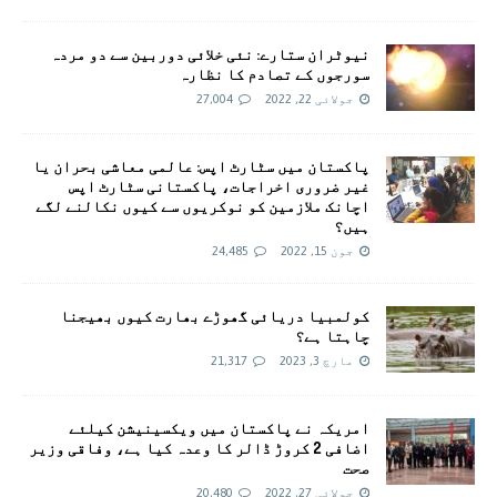
نیوٹران ستارے: نئی خلائی دوربین سے دو مردہ
سورجوں کے تصادم کا نظارہ
جولائی 22, 2022
27,004
پاکستان میں سٹارٹ اپس: عالمی معاشی بحران یا
غیر ضروری اخراجات، پاکستانی سٹارٹ اپس
اچانک ملازمین کو نوکریوں سے کیوں نکالنے لگے
ہیں؟
جون 15, 2022
24,485
کولمبیا دریائی گھوڑے بھارت کیوں بھیجنا
چاہتا ہے؟
مارچ 3, 2023
21,317
امريکہ نے پاکستان میں ویکسینیشن کیلئے
اضافی 2 کروڑ ڈالر کا وعدہ کیا ہے، وفاقی وزیر
صحت
جولائی 27, 2022
20,480