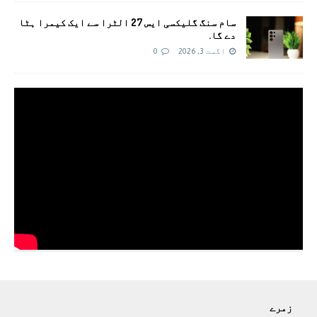
سام سنگ گلیکسی ایس 27 الٹرا سے ایک کیمرا ہٹا
دے گا.
اگست 3, 2026
0
زمرے