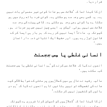
قرار دیا۔
ان کا کہنا تھا کہ ’فلائٹ مس ہو جانا کوئی غیر معمولی بات نہیں
ہے۔ یہ کسی بھی وجہ سے ہو سکتی ہے۔ کوئی فرد باتھ روم میں ہو
سکتا ہے یا کوئی بھی وجہ ہو سکتی ہے۔ کافی پینے کی وجہ سے
فلائٹ مس نہیں ہوتی۔ لیکن یہ ایسی چیز نہیں جس پر جرمانہ ہو۔
کیونکہ وہ عادتاً ایسا نہیں کر رہے. کہ ہر بار ہی ایسا کر کے
قانون توڑ رہے ہوں۔ اور حفیظ ایک انتہائی ذمہ دار انسان
ہیں۔‘
انسانی غلطی یا مِس ججمنٹ
انھوں نے کہا کہ فلائٹ مس کرنے کو ’ہم انسانی غلطی یا مِس ججمنٹ
کہہ سکتے ہیں۔‘
عالیہ رشید نے حال ہی میں کھلاڑیوں پر سختی کے ضوابط لاگو کیے
جانے کی تفصیلات تو نہیں بتائیں. تاہم انھوں نے کہا کہ ’ہم دو
باتوں کو کنفیوز نہیں کر سکتے۔‘
ان کا کہنا تھا کہ ’کھلاڑیوں کو ڈسپلن کرنا ضروری ہے کیونکہ
میچ کے دوران اگر وہ سو جائیں گے. تو انھیں جگانا ایک الگ کام