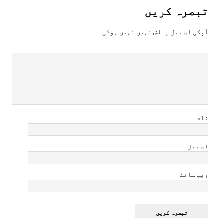
تبصرہ کريں
آپکی ای ميل پبلش نہيں نہيں ہوگی.
نام
ای میل
ویب سائٹ