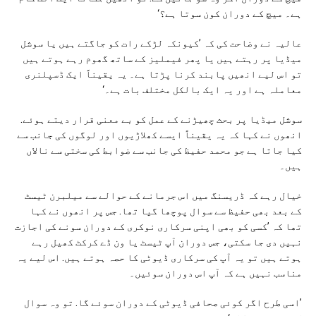
ہے۔ میچ کے دوران کون سوتا ہے؟‘
عالیہ نے وضاحت کی کہ ’کیونکہ لڑکے رات کو جاگتے ہیں یا سوشل
میڈیا پر رہتے ہیں یا پھر فیملیز کے ساتھ گھوم رہے ہوتے ہیں
تو اس لیے انھیں پابند کرنا پڑتا ہے۔ یہ یقیناً ایک ڈسپلنری
معاملہ ہے اور یہ ایک بالکل مختلف بات ہے۔‘
سوشل میڈیا پر بحث چھیڑنے کے عمل کو بے معنی قرار دیتے ہوئے.
انھوں نے کہا کہ یہ یقیناً ایسے کھلاڑیوں اور لوگوں کی جانب سے
کیا جاتا ہے جو محمد حفیظ کی جانب سے ضوابط کی سختی سے نالاں
ہیں۔
خیال رہے کہ ڈریسنگ میں اس جرمانے کے حوالے سے میلبرن ٹیسٹ
کے بعد بھی حفیظ سے سوال پوچھا گیا تھا. جس پر انھوں نے کہا
تھا کہ ’کسی کو بھی اپنی سرکاری نوکری کے دوران سونے کی اجازت
نہیں دی جا سکتی، جس دوران آپ ٹیسٹ یا ون ڈے کرکٹ کھیل رہے
ہوتے ہیں تو یہ آپ کی سرکاری ڈیوٹی کا حصہ ہوتے ہیں. اس لیے یہ
مناسب نہیں ہے کہ آپ اس دوران سوئیں۔
’اسی طرح اگر کوئی صحافی ڈیوٹی کے دوران سوئے گا. تو وہ سوال