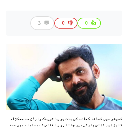
💬
3
👎
👍
0
0
کسینو میں کھانا کھانے کی بات ہو یا ٹریفک وارڈن سے جھگڑا،
کلبز اور ڈانس پارٹی میں جانا ہو یا فٹنس کے معاملے میں عدم