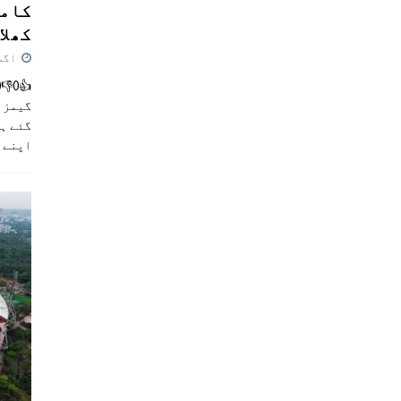
کامن
کھلاڑ
اگست 5,
گیمز م
گئے ہی
اپنے 