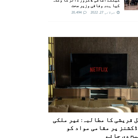
کیا ہے، وفاقی وزیر صحت
جولائی 27, 2022
20,494
 قریشی کا مطالبہ: غیر ملکی
کشنز پر مقامی مواد کو
ح دی جائے