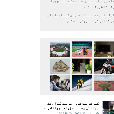
اقی بورڈ نے نویں جماعت کے نتائج چیک
نے کا طریقہ بتا دیا
زلے کے بعد دھماکہ: جاپان کے شاپنگ مال
ں تباہی کی اندرونی داستان
کیا شاہین شاہ آفریدی کے ان فٹ
ہونے کی وجہ بہت زیادہ بولنگ ہے؟
جولائی 22, 2022
30,249