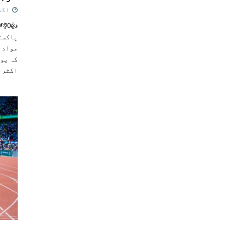
اگست 5,
پاکست
مواد ک
کہ یو
اکثر
]