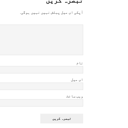
آپکی ای ميل پبلش نہيں نہيں ہوگی.
نام
ای میل
ویب سائٹ