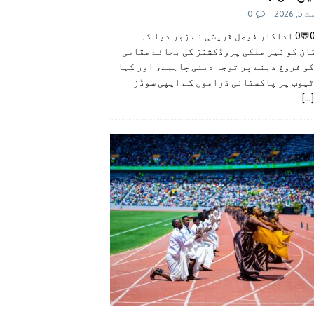
 2026
0
👍0👎0💬0 اداکار فیصل قریشی نے زور دیا کہ
ان کو غیر ملکی پروڈکشنز کی بجائے مقامی
و فروغ دینے پر توجہ دینی چاہیے، اور کہا
ٹیوب پر پاکستانی ڈراموں کے ایپی سوڈز
[...