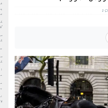
بہ: غیر ملکی پروڈکشنز پر مقامی مواد کو ترجیح دی جائے
فی
پر
2
جا
کا
‘ل
سی
کر
مش
کی
ام
مد
بر
لا