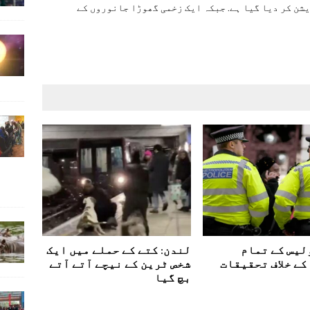
شن کر دیا گیا ہے. جبکہ ایک زخمی گھوڑا جانوروں کے
لیس کے تمام
لندن: کتے کے حملے میں ایک
کے خلاف تحقیقات
شخص ٹرین کے نیچے آتے آتے
بچ گیا