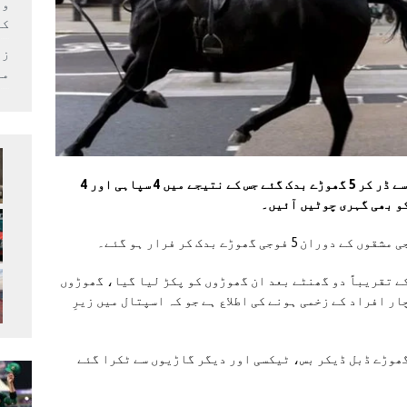
وف
کر
زل
می
لندن میں فوجی مشقوں کے دوران زور دار آواز سے ڈر کر 5 گھوڑے بدک گئے جس کے نتیجے میں 4 سپاہی اور 4
و بھی گہری چوٹیں آئیں۔
 گھوڑے بدک کر فرار ہو گئے۔
ے تقریباً دو گھنٹے بعد ان گھوڑوں کو پکڑ لیا گیا، گھوڑوں
 اور کم از کم چار افراد کے زخمی ہونے کی اطلاع ہے جو کہ اسپتال میں زیرِ
ھوڑے ڈبل ڈیکر بس، ٹیکسی اور دیگر گاڑیوں سے ٹکرا گئے