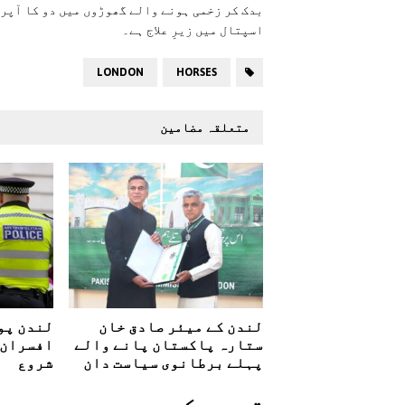
بدک کر زخمی ہونے والے گھوڑوں میں دو کا آپری
اسپتال میں زیرِ علاج ہے۔
LONDON
HORSES
متعلقہ مضامین
لندن کے میئر صادق خان
لندن پو
ستارہ پاکستان پانے والے
افسران 
پہلے برطانوی سیاست دان
شروع
تبصرہ کريں