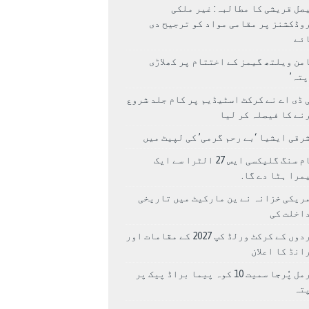
صل قریشی کا مطالبہ: غیر ملکی
وڈکشنز پر مقامی مواد کو ترجیح دی
ئے
من ویلتھ گیمز کے اختتام پر کھلاڑی
اپتہ’
 ڈی اے نے کرکٹ اسٹیڈیم پر کام جلد شروع
نے کا فیصلہ کر لیا
رقی ایشیا ‘بے رحم گرمی’ کی لپیٹ میں
سام سنگ گلیکسی ایس 27 الٹرا سے ایک
مرا ہٹا دے گا.
ریکی خزانہ نے ین مارکیٹ میں تاریخی
اخلت کی
مردوں کے کرکٹ ورلڈ کپ 2027 کے مقامات اور
انڈ کا اعلان
نرمل پُرجا سمیت 10 کوہ پیما براڈ پیک پر
پتہ