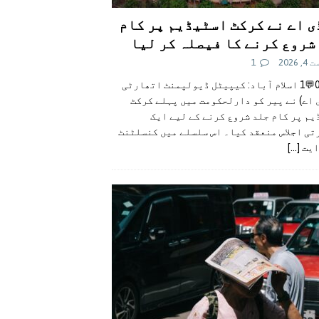
ی اے نے کرکٹ اسٹیڈیم پر کام
شروع کرنے کا فیصلہ کر لیا
 2026
1
👍0👎0💬1 اسلام آباد: کیپیٹل ڈیولپمنٹ اتھارٹی
 اے) نے پیر کو دارلحکومت میں پہلے کرکٹ
م پر کام جلد شروع کرنے کے لیے ایک
تی اجلاس منعقد کیا۔ اس سلسلے میں کنسلٹنٹ
ایت
[...]