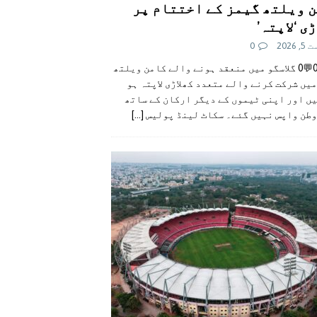
 ویلتھ گیمز کے اختتام پر
ی ‘لاپتہ’
 2026
0
👍0👎0💬0 گلاسگو میں منعقد ہونے والے کامن ویلتھ
یں شرکت کرنے والے متعدد کھلاڑی لاپتہ ہو
ں اور اپنی ٹیموں کے دیگر ارکان کے ساتھ
وطن واپس نہیں گئے۔ سکاٹ لینڈ پولیس
[...]