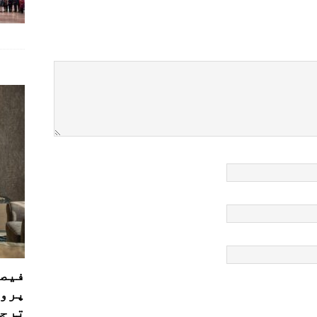
فیصل
پروڈ
ترجی