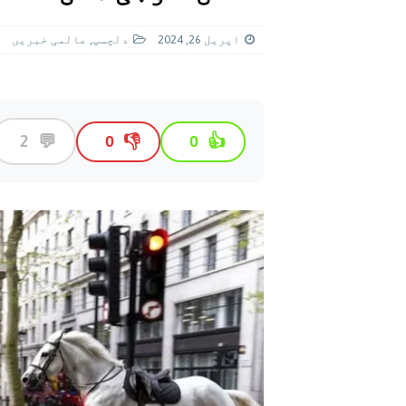
[ اگست 5, 2026 ]
فیصل قریشی کا مطال
پاکستان
اپریل 26, 2024
دلچسپ
,
عالمی خبريں
💬
2
👎
👍
0
0