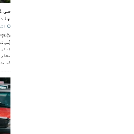
سی ڈ
جلد 
اگست 4,
(سی ڈی
اسٹیڈی
مشاور
کو ہد