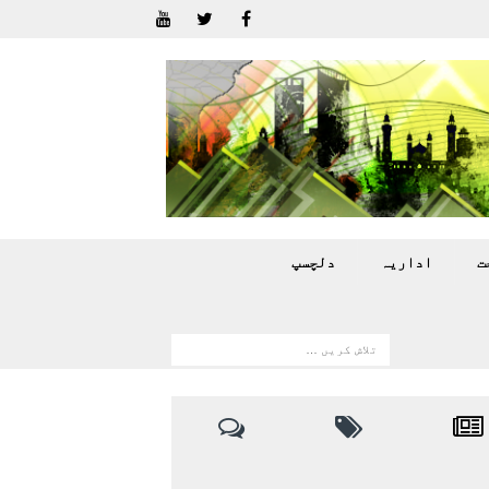
ت
اداريہ
دلچسپ