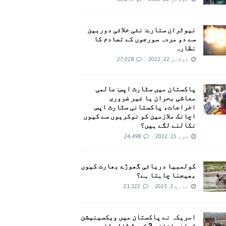
نیوٹران ستارے: نئی خلائی دوربین
سے دو مردہ سورجوں کے تصادم کا
نظارہ
جولائی 22, 2022
27,028
پاکستان میں سٹارٹ اپس: عالمی
معاشی بحران یا غیر ضروری
اخراجات، پاکستانی سٹارٹ اپس
اچانک ملازمین کو نوکریوں سے کیوں
نکالنے لگے ہیں؟
جون 15, 2022
24,498
کولمبیا دریائی گھوڑے بھارت کیوں
بھیجنا چاہتا ہے؟
مارچ 3, 2023
21,322
امريکہ نے پاکستان میں ویکسینیشن
کیلئے اضافی 2 کروڑ ڈالر کا وعدہ