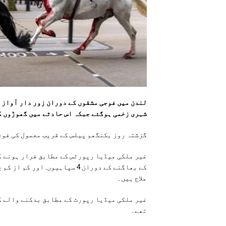
شہری زخمی ہوگئے جبکہ اس حادثے میں گھوڑوں ک
گزشتہ روز بکنگھم پیلس کے قریب معمول کی فوجی مشقوں کے دوران 5 فوجی
غیر ملکی میڈیا رپورٹس کے مطابق فرار ہونے ک
کے بھاگنے کے دوران 4 سپاہیوں.
علاج ہیں۔
غیر ملکی میڈیا رپورٹ کے مطابق بدکنے والے گ
تھے۔