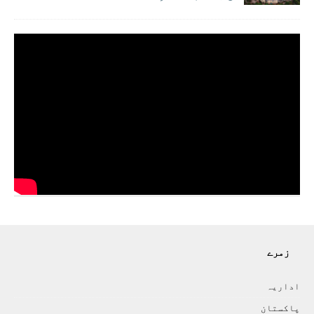
زمرے
اداريہ
پاکستان