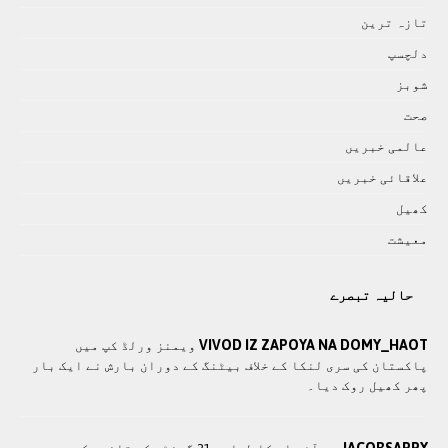
تازہ ترين
دلچسپ
شوبز
صحت
عالمی خبريں
علاقائی خبريں
کھيل
معيشت
حالیہ تبصرے
VIVOD IZ ZAPOYA NA DOMY_HAOT
ویمنز ورلڈ کپ میں
پاکستان کی سری لنکا کے خلاف بیٹنگ کے دوران بارش نے ایک بار
پھر کھیل روک دیا۔
JACOBSAPPY