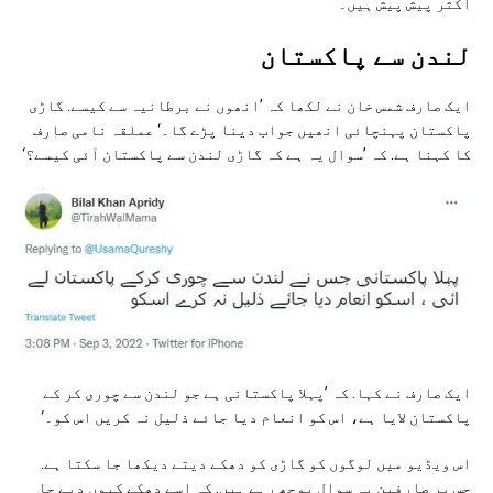
اکثر پیش پیش ہیں۔
لندن سے پاکستان
ایک صارف شمس خان نے لکھا کہ ’انھوں نے برطانیہ سے کیسے. گاڑی
پاکستان پہنچائی انھیں جواب دینا پڑے گا۔‘ عملقہ نامی صارف
کا کہنا ہے. کہ ’سوال یہ ہے کہ گاڑی لندن سے پاکستان آئی کیسے؟‘
ایک صارف نے کہا. کہ ’پہلا پاکستانی ہے جو لندن سے چوری کر کے
پاکستان لایا ہے، اس کو انعام دیا جائے ذلیل نہ کریں اس کو۔‘
اس ویڈیو میں لوگوں کو گاڑی کو دھکے دیتے دیکھا جا سکتا ہے.
جس پر صارفین یہ سوال پوچھ رہے ہیں. کہ اسے دھکے کیوں دیے جا