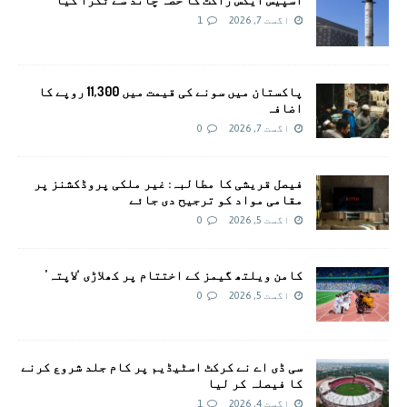
اگست 7, 2026
1
پاکستان میں سونے کی قیمت میں 11,300 روپے کا
اضافہ
اگست 7, 2026
0
فیصل قریشی کا مطالبہ: غیر ملکی پروڈکشنز پر
مقامی مواد کو ترجیح دی جائے
اگست 5, 2026
0
کامن ویلتھ گیمز کے اختتام پر کھلاڑی ‘لاپتہ’
اگست 5, 2026
0
سی ڈی اے نے کرکٹ اسٹیڈیم پر کام جلد شروع کرنے
کا فیصلہ کر لیا
اگست 4, 2026
1