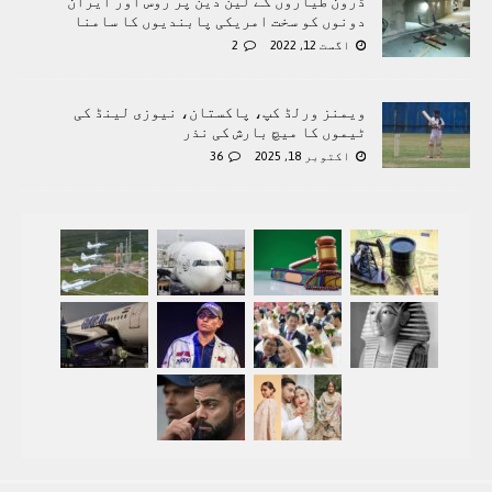
ڈرون طیاروں کے لین دین پر روس اور ایران
دونوں کو سخت امریکی پابندیوں کا سامنا
اگست 12, 2022
2
ویمنز ورلڈ کپ، پاکستان، نیوزی لینڈ کی
ٹیموں کا میچ بارش کی نذر
اکتوبر 18, 2025
36