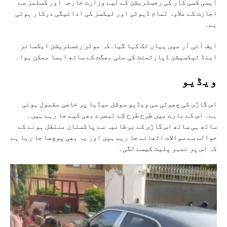
ایسی کسی کار کی رجسٹریشن کے لیے وزارت خارجہ اور کسٹمز سے
اجازت کے علاوہ تمام ڈیوٹی اور ٹیکسز کی ادائیگی درکار ہوتی
ہے۔
ایف آئی آر میں یہاں تک کہا گیا. کہ موٹر رجسٹریشن ایکسائز
اینڈ ٹیکسیشن ڈپارٹمنٹ کی ملی بھگت کے ساتھ ایسا ممکن ہوا۔
ویڈیو
اس گاڑی کی چھوٹی سی ویڈیو سوشل میڈیا پر خاصی مقبول ہوئی
ہے۔ اس کے بارے میں طرح طرح کے تبصرے بھی کیے جا رہے ہیں۔
ساتھ ہی ساتھ اس گاڑی کے برطانیہ سے پاکستان منتقل ہونے کے
حوالے سے سوالات اٹھائے جا رہے ہیں اور یہ بھی پوچھا جا رہا ہے
کہ اس پر نمبر پلیٹ کیسے لگی۔