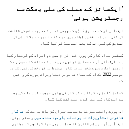
’ایکسائز کے عملے کی ملی بھگت سے
رجسٹریشن ہوئی‘
ایف آئی آر کے مطابق گاڑی کے چیسی نمبر کے ذریعے اس کی شناخت
کی گئی. اور اسے خفیہ اطلاع میں دیے گئے. نمبر سے ملا کر اس کی
تصدیق کی گئی. جس کے بعد اسے ضبط کر لیا گیا۔
کسٹمز نے اس کار کی چوری کے الزام میں دو افراد کو گرفتار کیا
ہے۔ ایف آئی آر کے مطابق کراچی میں کار کے مالک کا دعویٰ ہے کہ
انھیں ایک دوسرے شخص نے یہ کار اس شرط پر فروخت کی تھی. کہ وہ
نومبر 2022 تک اس کے تمام قانونی دستاویزات پورے کروائیں
گے۔
کسٹمز کا مزید کہنا ہے کہ کار کی چابی موجود نہ ہونے کی وجہ
سے اسے کار کیریئر کے ذریعے لفٹ کیا گیا۔
اس پورے واقعے میں شاید سب سے حیران کن بات یہ ہے. کہ
یہ کار
قانونی دستاویزات نہ ہونے کے باوجود سندھ میں
رجسٹر ہوئی۔
ایف آئی آر میں اس قانون کا حوالہ بھی دیا گیا. جس کے مطابق