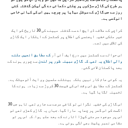
ہر طرح کی گاڑی سڑکوں پر چلتی دکھائی دے گی لیکن گذشتہ کئی
روز سے جس گاڑی کے سوشل میڈیا پر چرچے ہیں اس کی کہانی خاصی
انوکھی ہے۔
کراچی کے علاقے ڈی ایچ اے سے گذشتہ مہینے کی 30 تاریخ کو ایک
غیر ملکی خفیہ ایجنسی کی اطلاع پر کسٹمز کے اہلکار ایک گاڑی
کی تلاش میں تھے۔
اس حوالے سے کسٹمز میں درج ایف آئی آر
کے مطابق انھیں ملنے
والی اطلاع یہ تھی. کہ گاڑی مبینہ طور پر لندن
سے چوری ہونے کے
بعد پاکستان لائی گئی۔
یہ کوئی عام کار نہیں بلکہ بینٹلے ملسین وی ایٹ آٹومیٹک ہے۔
کسٹمز کے مطابق اس وقت اس کی قیمت 30 کروڑ سے زیادہ ہونے کا
تخمینہ لگایا گیا ہے۔
اس گاڑی کی خفیہ نگرانی تو کافی عرصے سے جاری تھی. تاہم جب 30
اگست کو اس گھر پر چھاپہ مارا گیا. جہاں یہ گاڑی کھڑی تھی تو
اس پر موجود سرمئی کپڑا اتارنے کے بعد علم ہوا. کہ اس پر تو
مقامی نمبر پلیٹ بھی لگی ہوئی ہے۔