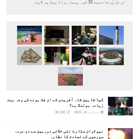
نرمل پُرجا سمیت 10 کوہ پیما براڈ پیک پر لاپتہ
کیا شاہین شاہ آفریدی کے ان فٹ ہونے کی وجہ بہت
زیادہ بولنگ ہے؟
جولائی 22, 2022
30,320
نیوٹران ستارے: نئی خلائی دوربین سے دو مردہ
سورجوں کے تصادم کا نظارہ