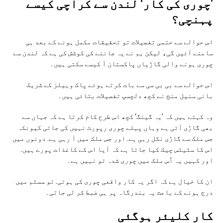
’چوری کی کار‘ لندن سے کراچی کیسے
پہنچی؟
اس حوالے سے حتمی تفصیلات تو تحقیقات مکمل ہونے کے بعد ہی
سامنے آئیں گی، لیکن ہم نے یہ جاننے کی کوشش کی ہے کہ لندن سے
چوری ہونے والی گاڑیاں پاکستان آ کیسے سکتی ہیں۔
اس حوالے سے بی بی سی سے بات کرتے ہوئے پاک وہیلز کے شریک
بانی سنیل منج نے کچھ دلچسپ تفصیلات بتائی ہیں۔
وہ کہتے ہیں کہ ’یہ گینگ‘ کچھ اس طرح کام کرتا ہے کہ جہاں سے
بھی گاڑی آتی ہے وہاں پہلے چوری رپورٹ نہیں کی جاتی کیونکہ
جس ملک سے گاڑی نکل رہی ہے. اور جس ملک میں آ رہی ہے. دونوں میں
اس کا سٹیٹس چیک کیا جاتا ہے کہ آیا اس کے کاغذات پورے ہیں.
اور کہیں یہ اُس ملک میں چوری شدہ تو نہیں ہے۔
ان کا خیال ہے کہ اگر یہ کار واقعی چوری کی ہوتی. تو سسٹم میں
درج ہونے کے باعث یہ بندرگاہ پر ہی ضبط کر لی جاتی۔
کار کلیئر ہوگئی