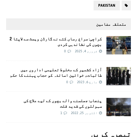
PAKISTAN
متعلقہ مضامین
کراچی: سراغ رساں کتے نے گارڈن ویسٹ سے لاپتا 2
بچوں کی نشاندہی کردی
فروری 4, 2025
0
آزاد کشمیر کے مخلوط تعلیمی اداروں میں
طالبات، خواتین اساتذہ کو حجاب پہننے کا حکم
مارچ 6, 2023
0
پنجاب: جھلسنے والے بچوں کے لیے علاج کی
سہولتوں کی شدید قلت
اکتوبر 25, 2022
1
تبصرہ کريں