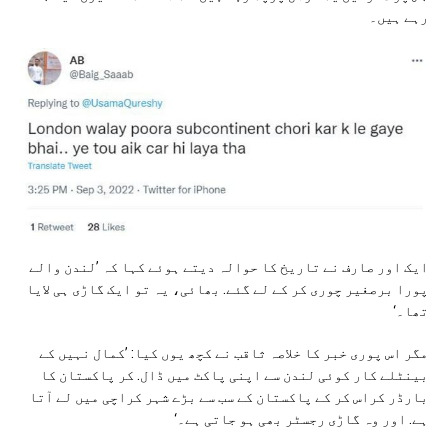
رہے ہیں۔
ایک اور صارف نے تاریخ کا حوالہ دیتے ہوئے کہا کہ ’لندن والے
پورا برصغیر چوری کر کے لے گئے. بھائی، یہ تو ایک گاڑی ہی لایا
تھا۔‘
مگر اس پوری خبر کا خلاصہ ثاقب نے کچھ یوں کیا: ’کمال نہیں کے
بینٹلے کار کوئی لندن سے اپنی پاکٹ میں ڈال. کر پاکستان کا
بارڈر کراس کر کے پاکستان کے سب سے بڑے شہر کراچی میں لے آتا
ہے. اور وہ گاڑی رجسٹر بھی ہو جاتی ہے۔‘