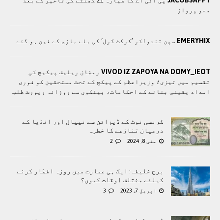
پی آئی اے کا طیارہ 21 گھنٹے کی تاخیر کے بعد
محو پرواز
EMERYHIX
سچن تندولکر ’کرکٹ گرل‘ کی بلے بازی کے فین ہو گئے
VIVOD IZ ZAPOYA NA DOMY_IEOT
رمضان ریلیف پیکیج کی
تقسیم میں تیزی؛ وزیراعظم کے پیکج کے تحت مستحقین کو فوری
امداد یقینی بنانے کے احکامات، بینکوں سے روزانہ رپورٹ طلب
کرنسی نوٹ کے ڈیزائن سے نیپال اور انڈیا کے
درمیان تنازعے کا خطرہ
مئی 8, 2024
2
برج خلیفہ: ایک ہی عمارت میں روزہ افطار کرنے
کیلئے مختلف اوقات کیوں؟
اپریل 7, 2023
3