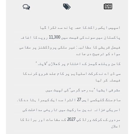
اسپیس ایکس راکٹ کا حصہ چاند سے ٹکرا گیا
پاکستان میں سونے کی قیمت میں 11,300 روپے کا اضافہ
فیصل قریشی کا مطالبہ: غیر ملکی پروڈکشنز پر مقامی
مواد کو ترجیح دی جائے
کامن ویلتھ گیمز کے اختتام پر کھلاڑی ‘لاپتہ’
سی ڈی اے نے کرکٹ اسٹیڈیم پر کام جلد شروع کرنے کا
فیصلہ کر لیا
مشرقی ایشیا ‘بے رحم گرمی’ کی لپیٹ میں
سام سنگ گلیکسی ایس 27 الٹرا سے ایک کیمرا ہٹا دے گا.
امریکی خزانہ نے ین مارکیٹ میں تاریخی مداخلت کی
مردوں کے کرکٹ ورلڈ کپ 2027 کے مقامات اور برانڈ کا
اعلان