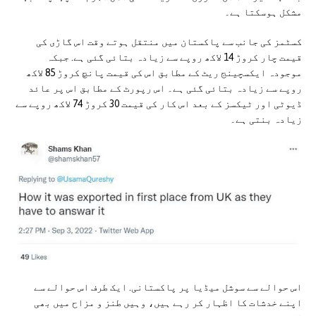
مشکل ہوسکتا ہے۔
کسٹمز کی جانب سے پاکستان میں منتقل ہوتے وقت اس گاڑی کی
قیمت چار کروڑ 14 لاکھ روپے سے زیادہ بتائی گئی ہے. جبکہ
موجودہ ایکسچینج ریٹ کے مطابق اس کی قیمت پانچ کروڑ 85 لاکھ
روپے سے زیادہ بتائی گئی ہے۔ اس رپورٹ کے مطابق اس پر عائد
ڈیوٹی اور ٹیکسز کے بعد اس کار کی قیمت 30 کروڑ 74 لاکھ روپے سے
زیادہ بنتی ہے۔
اس حوالے سے سوشل میڈیا پر پاکستانی. ایک طرف اس حوالے سے
اپنے خدشات کا اظہار کر رہے ہیں، وہیں طنز و مزاح میں بھی