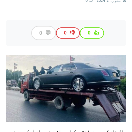
جنوری 2, 2024
0
💬
0
👎
👍
0
0
پاکستان کے سب سے بڑے شہر کراچی جائیں تو وہاں آپ کو یوں تو