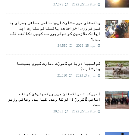
جولائی 22, 2022
27,078
پاکستان میں سٹارٹ اپس: عالمی معاشی بحران یا
غیر ضروری اخراجات، پاکستانی سٹارٹ اپس
اچانک ملازمین کو نوکریوں سے کیوں نکالنے لگے
ہیں؟
جون 15, 2022
24,550
کولمبیا دریائی گھوڑے بھارت کیوں بھیجنا
چاہتا ہے؟
مارچ 3, 2023
21,350
امريکہ نے پاکستان میں ویکسینیشن کیلئے
اضافی 2 کروڑ ڈالر کا وعدہ کیا ہے، وفاقی وزیر
صحت
جولائی 27, 2022
20,553
اسپیس ایکس راکٹ کا حصہ چاند سے ٹکرا گیا