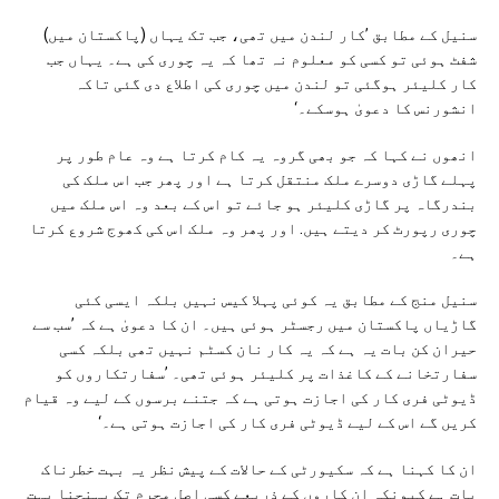
سنیل کے مطابق ’کار لندن میں تھی، جب تک یہاں (پاکستان میں)
شفٹ ہوئی تو کسی کو معلوم نہ تھا کہ یہ چوری کی ہے۔ یہاں جب
کار کلیئر ہوگئی تو لندن میں چوری کی اطلاع دی گئی تاکہ
انشورنس کا دعویٰ ہوسکے۔‘
انھوں نے کہا کہ جو بھی گروہ یہ کام کرتا ہے وہ عام طور پر
پہلے گاڑی دوسرے ملک منتقل کرتا ہے اور پھر جب اس ملک کی
بندرگاہ پر گاڑی کلیئر ہو جائے تو اس کے بعد وہ اس ملک میں
چوری رپورٹ کر دیتے ہیں. اور پھر وہ ملک اس کی کھوج شروع کرتا
ہے۔
سنیل منج کے مطابق یہ کوئی پہلا کیس نہیں بلکہ ایسی کئی
گاڑیاں پاکستان میں رجسٹر ہوئی ہیں۔ ان کا دعویٰ ہے کہ ’سب سے
حیران کن بات یہ ہے کہ یہ کار نان کسٹم نہیں تھی بلکہ کسی
سفارتخانے کے کاغذات پر کلیئر ہوئی تھی۔ ’سفارتکاروں کو
ڈیوٹی فری کار کی اجازت ہوتی ہے کہ جتنے برسوں کے لیے وہ قیام
کریں گے اس کے لیے ڈیوٹی فری کار کی اجازت ہوتی ہے۔‘
ان کا کہنا ہے کہ سکیورٹی کے حالات کے پیش نظر یہ بہت خطرناک
بات ہے کیونکہ ان کاروں کے ذریعے کسی اصل مجرم تک پہنچنا بہت