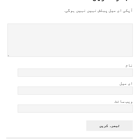
آپکی ای ميل پبلش نہيں نہيں ہوگی.
نام
ای میل
ویب سائٹ