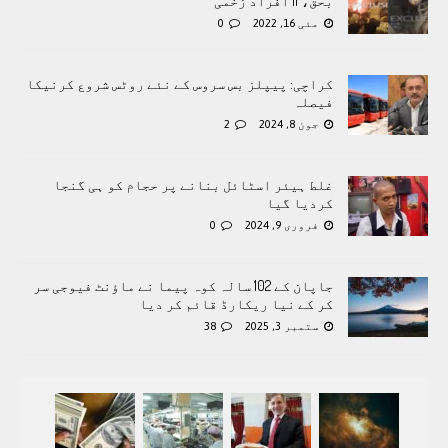
بحق، 11 افراد زخمی
مئی 16, 2022
0
کراچی: پیپلز بس سروس کے نئے روٹس شروع کرنیکا
فیصلہ
جون 8, 2024
2
غلط ہیئر اسٹائل بنانے پر حجام کو ہی گنجا
کردیا گیا
فروری 9, 2024
0
جاپان کے 102 سالہ کوہ پیما نے ماؤنٹ فیوجی سر
کر کے نیا ریکارڈ قائم کر دیا
ستمبر 3, 2025
38