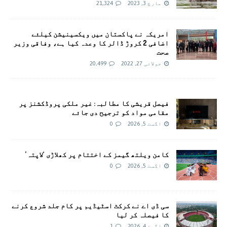
مارچ 3, 2023
21,324
امريکہ نے پاکستان میں ویکسینیشن کیلئے
اضافی 2 کروڑ ڈالر کا وعدہ کیا ہے، وفاقی وزیر
صحت
جولائی 27, 2022
20,499
فیصل قریشی کا مطالبہ: غیر ملکی پروڈکشنز پر
مقامی مواد کو ترجیح دی جائے
اگست 5, 2026
0
کامن ویلتھ گیمز کے اختتام پر کھلاڑی ‘لاپتہ’
اگست 5, 2026
0
سی ڈی اے نے کرکٹ اسٹیڈیم پر کام جلد شروع کرنے
کا فیصلہ کر لیا
اگست 4, 2026
1