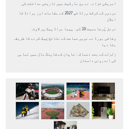
امریکی خزانہ نے ین مارکیٹ میں تاریخی مداخلت کی
مردوں کے کرکٹ ورلڈ کپ 2027 کے مقامات اور برانڈ کا
اعلان
نرمل پُرجا سمیت 10 کوہ پیما براڈ پیک پر لاپتہ
وفاقی بورڈ نے نویں جماعت کے نتائج چیک کرنے کا طریقہ
بتا دیا
زلزلے کے بعد دھماکہ: جاپان کے شاپنگ مال میں تباہی
کی اندرونی داستان