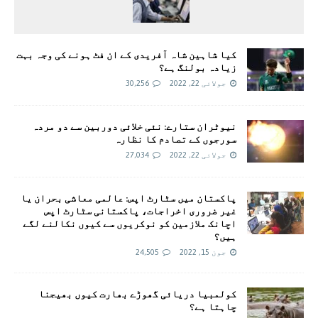
کیا شاہین شاہ آفریدی کے ان فٹ ہونے کی وجہ بہت
زیادہ بولنگ ہے؟
جولائی 22, 2022
30,256
نیوٹران ستارے: نئی خلائی دوربین سے دو مردہ
سورجوں کے تصادم کا نظارہ
جولائی 22, 2022
27,034
پاکستان میں سٹارٹ اپس: عالمی معاشی بحران یا
غیر ضروری اخراجات، پاکستانی سٹارٹ اپس
اچانک ملازمین کو نوکریوں سے کیوں نکالنے لگے
ہیں؟
جون 15, 2022
24,505
کولمبیا دریائی گھوڑے بھارت کیوں بھیجنا
چاہتا ہے؟