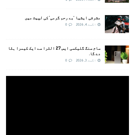
مشرقی ایشیا ‘بے رحم گرمی’ کی لپیٹ میں
اگست 4, 2026
0
سام سنگ گلیکسی ایس 27 الٹرا سے ایک کیمرا ہٹا
دے گا.
اگست 3, 2026
0