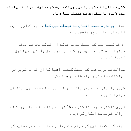
لاکر سے اشیا کے گم ہونے پر بینک صارف کو معاوضہ دینے کا پابند
ہے، لاہور ہائیکورٹ نے فیصلہ سنا دیا۔
جسٹس
چوہدری محمد اقبال نے فیصلے میں کہا
کہ بینک اور صارف
کا رشتہ اعتبار پر منحصر ہوتا ہے۔
ان کا کہنا تھا کہ بینک نے صارف کے ازالے کے بجائے اس کی
درخواست مسترد کر دی، بینک کا یہ طرز عمل بالکل بھی قابل
تعریف نہیں۔
عدالت نے مزید کہا کہ بینک گمشدہ اشیا کا ازالہ نہ کریں تو
بینکنک سسٹم کی بنیاد ختم ہو جائے گی۔
لاہور ہائیکورٹ نے صدر پاکستان کے فیصلے کے خلاف نجی بینک کی
درخواست پر فیصلہ دیا۔
شہری ڈاکٹر فریدہ کا لاکر سے 16 تولے سونا غائب ہوا، بینک نے
ازالہ کرنے سے انکار کر دیا۔
بینک کے خلاف خاتون کی درخواست وفاقی محتسب نے بھی مسترد کر