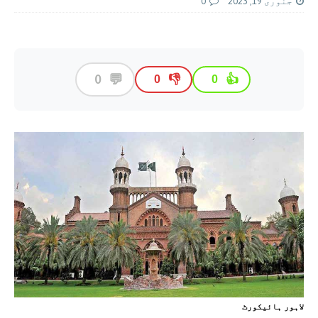
جنوری 19, 2023
0
💬
0
👎
👍
0
0
لاہور ہائیکورٹ