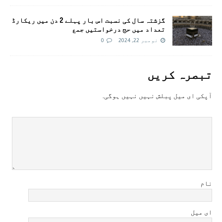
گزشتہ سال کی نسبت اس بار پہلے 2 دن میں ریکارڈ
تعداد میں حج درخواستیں جمع
نومبر 22, 2024
0
تبصرہ کريں
آپکی ای ميل پبلش نہيں نہيں ہوگی.
نام
ای میل