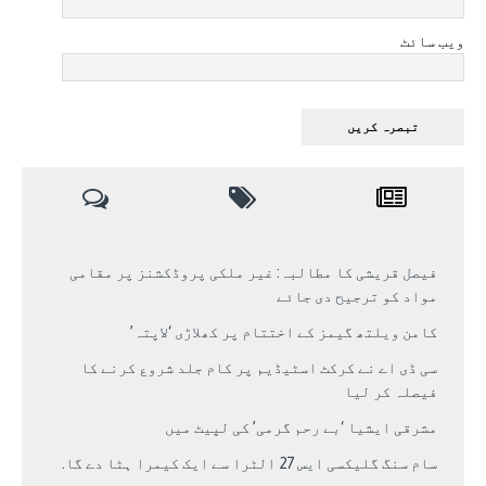
ویب سائٹ
فیصل قریشی کا مطالبہ: غیر ملکی پروڈکشنز پر مقامی
مواد کو ترجیح دی جائے
کامن ویلتھ گیمز کے اختتام پر کھلاڑی ‘لاپتہ’
سی ڈی اے نے کرکٹ اسٹیڈیم پر کام جلد شروع کرنے کا
فیصلہ کر لیا
مشرقی ایشیا ‘بے رحم گرمی’ کی لپیٹ میں
سام سنگ گلیکسی ایس 27 الٹرا سے ایک کیمرا ہٹا دے گا.