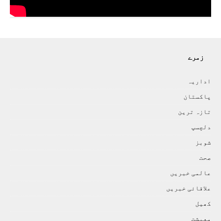
زمرے
اداريہ
پاکستان
تازہ ترين
دلچسپ
شوبز
صحت
عالمی خبريں
علاقائی خبريں
کھيل
معيشت