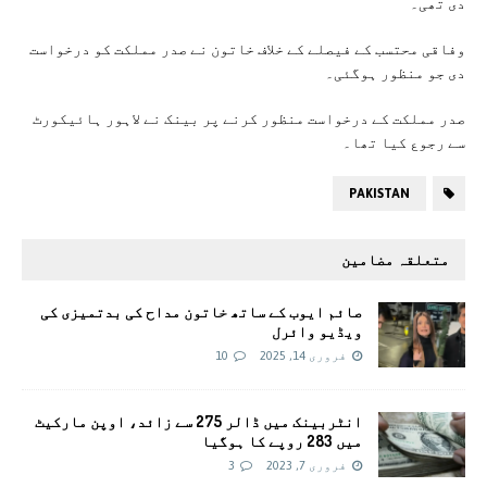
دی تھی۔
وفاقی محتسب کے فیصلے کے خلاف خاتون نے صدر مملکت کو درخواست
دی جو منظور ہوگئی۔
صدر مملکت کے درخواست منظور کرنے پر بینک نے لاہور ہائیکورٹ
سے رجوع کیا تھا۔
PAKISTAN
متعلقہ مضامین
صائم ایوب کے ساتھ خاتون مداح کی بدتمیزی کی
ویڈیو وائرل
فروری 14, 2025
10
انٹربینک میں ڈالر 275 سے زائد، اوپن مارکیٹ
میں 283 روپے کا ہوگیا
فروری 7, 2023
3