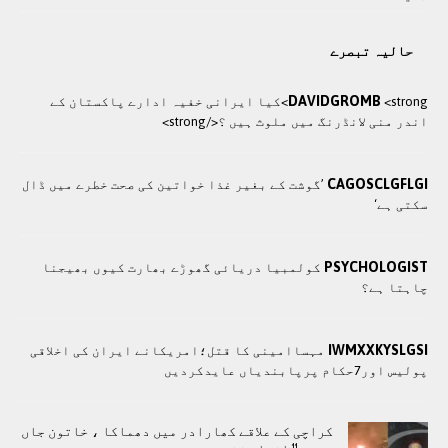
حالیہ تبصرے
DAVIDGROMB
<strong>کيا ایرانی خفيہ ادارے پاکستان کے
اندر منی لانڈرنگ ميں ملوث ہيں ؟</strong>
CAGOSCLGFLGI
’گوشت کے بغیر غذا خواتین کی صحت خطرے میں ڈال
سکتی ہے‘
PSYCHOLOGIST
کولمبیا دریائی گھوڑے بھارت کیوں بھیجنا
چاہتا ہے؟
IWMXXKYSLGSI
مہساامینی کا قتل؛امریکانے ایران کی اخلاقی
پولیس اور7حکام پرپابندیاں عایدکردیں
کراچی کے علاقے کھارادر میں دھماکا ، خاتون جاں