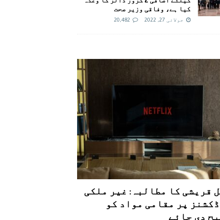
کیا ہے، وفاقی وزیر صحت
جولائی 27, 2022
20,482
 قریشی کا مطالبہ: غیر ملکی
کشنز پر مقامی مواد کو
ح دی جائے