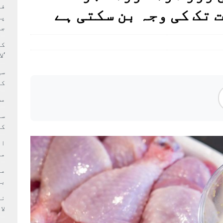
بہ: غیر ملکی پروڈکشنز پر مقامی مواد کو ترجیح دی جائے
فی
 تک کی وجہ بن سکتی ہے
پر
جا
کا
‘ل
سی
کر
مش
کی
ام
مد
بر
لا