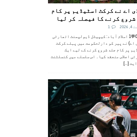
ی اے نے کرکٹ اسٹیڈیم پر کام
شروع کرنے کا فیصلہ کر لیا
 2026
1
👍0👎0💬1 اسلام آباد: کیپیٹل ڈیولپمنٹ اتھارٹی
 اے) نے پیر کو دارلحکومت میں پہلے کرکٹ
م پر کام جلد شروع کرنے کے لیے ایک
تی اجلاس منعقد کیا۔ اس سلسلے میں کنسلٹنٹ
ایت
[...]