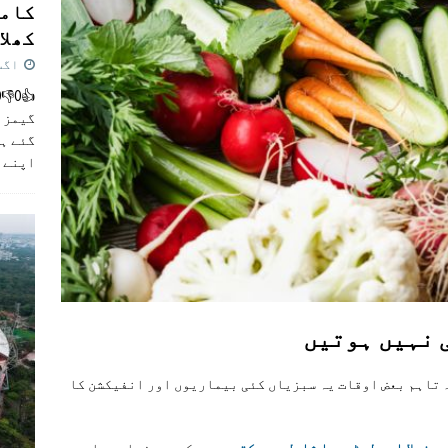
کامن
کھلاڑ
اگست 5,
گیمز م
گئے ہی
اپنے 
 نہیں ہوتیں
 تاہم بعض اوقات یہ سبزیاں کئی بیماریوں اور انفیکشن کا
ونیلا اور لسٹیریا شامل ہو سکتے ہیں
۔ کچی سبزیاں جہاں