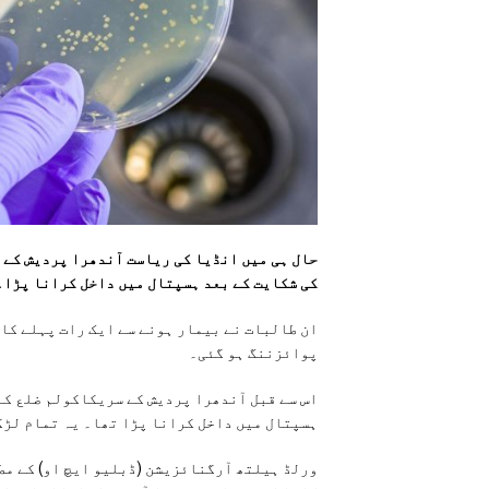
کی شکایت کے بعد ہسپتال میں داخل کرانا پڑا۔
ان طالبات نے بیمار ہونے سے ایک رات پہلے کال
پوائزننگ ہو گئی۔
ہسپتال میں داخل کرانا پڑا تھا۔ یہ تمام لڑک