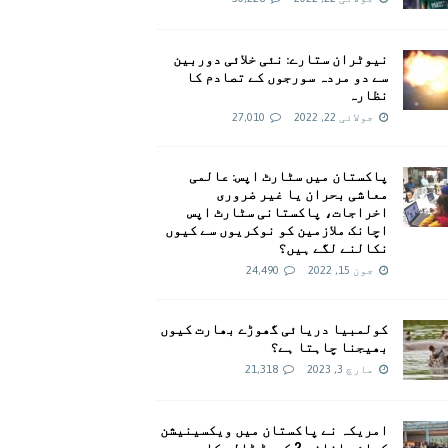
نیوٹران ستارے: نئی خلائی دوربین
سے دو مردہ سورجوں کے تصادم کا
نظارہ
جولائی 22, 2022
27,010
پاکستان میں سٹارٹ اپس: عالمی
معاشی بحران یا غیر ضروری
اخراجات، پاکستانی سٹارٹ اپس
اچانک ملازمین کو نوکریوں سے کیوں
نکالنے لگے ہیں؟
جون 15, 2022
24,490
کولمبیا دریائی گھوڑے بھارت کیوں
بھیجنا چاہتا ہے؟
مارچ 3, 2023
21,318
امريکہ نے پاکستان میں ویکسینیشن
کیلئے اضافی 2 کروڑ ڈالر کا وعدہ