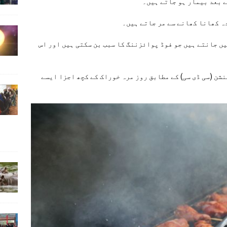
ے بعد بیمار ہو جاتے ہیں۔
ں جانتے ہیں جو فوڈ پوائزننگ کا سبب بن سکتی ہیں اور اس
ن (سی ڈی سی) کے مطابق روز مرہ خوراک کے کچھ اجزا ایسے