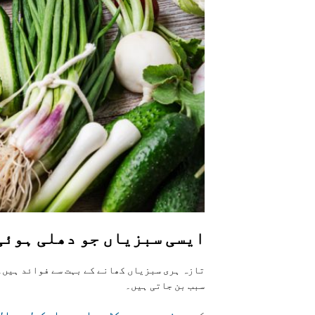
ایسی سبزیاں جو دھلی ہوئی
تازہ ہری سبزیاں کھانے کے بہت سے فوائد ہیں۔
سبب بن جاتی ہیں۔
کچی
سبزیوں میں بیکٹیریا جیسے ای کولی، سالم