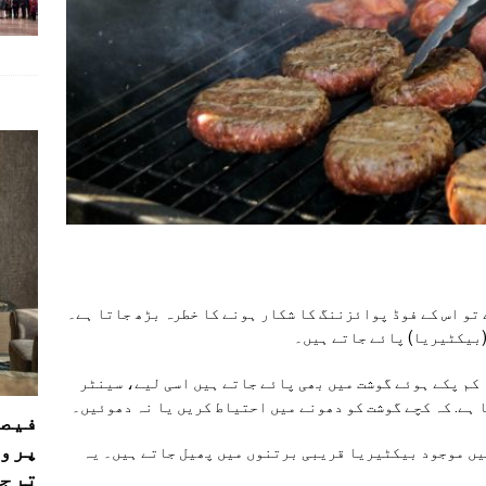
 تو اس کے فوڈ پوائزننگ کا شکار ہونے کا خطرہ بڑھ جاتا ہے۔
بیکٹیریا) پائے جاتے ہیں۔
ا کم پکے ہوئے گوشت میں بھی پائے جاتے ہیں اسی لیے، سینٹر
ہے. کہ کچے گوشت کو دھونے میں احتیاط کریں یا نہ دھوئیں۔
فیصل
پروڈ
میں موجود بیکٹیریا قریبی برتنوں میں پھیل جاتے ہیں۔ یہ
ترجی