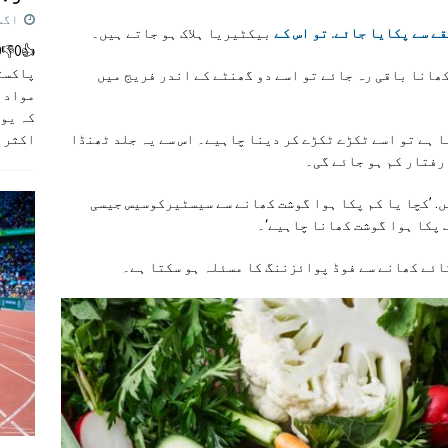
اگست 5,
ے سے پکایا جائے. تو اس کے
بیکٹیریا ہلاک ہو جاتے ہیں۔
پاکست
کھانا باقی رہ جائے تو اسے دو گھنٹے کے اندر فریج میں
مواد ک
کہ یو
اکثر
]
ا ہے تو اسے ٹکڑے ٹکڑے کر دینا چاہیے۔ اس سے یہ جلد ٹھنڈا
رفتار کم ہو جائے گی۔
. ’کچا یا کم پکا ہوا گوشت کھانے سے سیسٹیرکوسیس جیسی
 پکا ہوا گوشت کھانا چاہیے‘۔
کائے کھانے سے فوڈ پوائزننگ کا مسئلہ ہو سکتا ہے۔