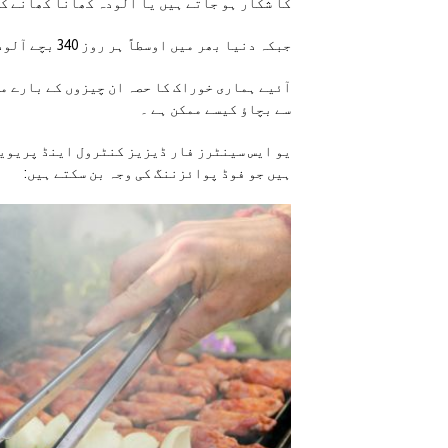
کا شکار ہو جاتے ہیں یا آلودہ کھانا کھانے ک
جبکہ دنیا بھر میں اوسطاً ہر روز 340 بچے آلودہ کھانا کھانے سے مر جاتے ہیں۔
آئیے ہماری خوراک کا حصہ ان چیزوں کے بارے می
سے بچاؤ کیسے ممکن ہے ۔
یو ایس سینٹرز فار ڈیزیز کنٹرول اینڈ پریوینش
ہیں جو فوڈ پوائزننگ کی وجہ بن سکتے ہیں: