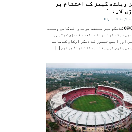
 ویلتھ گیمز کے اختتام پر
ی ‘لاپتہ’
 2026
0
👍0👎0💬0 گلاسگو میں منعقد ہونے والے کامن ویلتھ
یں شرکت کرنے والے متعدد کھلاڑی لاپتہ ہو
ں اور اپنی ٹیموں کے دیگر ارکان کے ساتھ
وطن واپس نہیں گئے۔ سکاٹ لینڈ پولیس
[...]