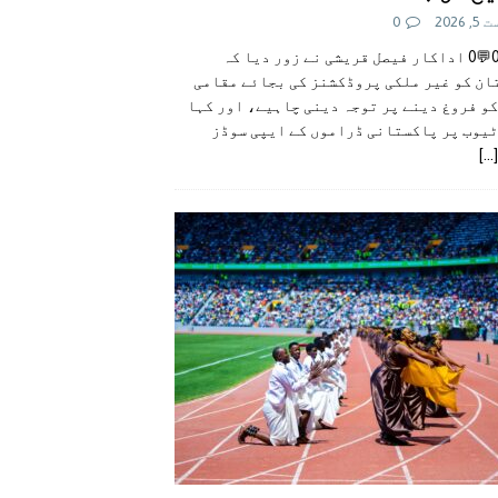
 2026
0
👍0👎0💬0 اداکار فیصل قریشی نے زور دیا کہ
ان کو غیر ملکی پروڈکشنز کی بجائے مقامی
و فروغ دینے پر توجہ دینی چاہیے، اور کہا
ٹیوب پر پاکستانی ڈراموں کے ایپی سوڈز
[...