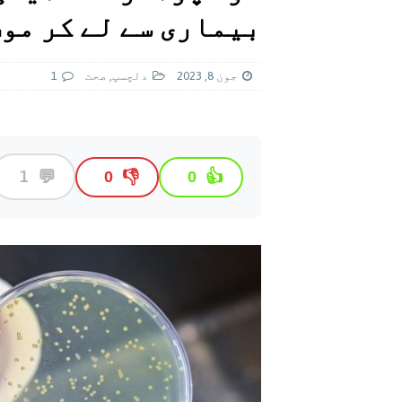
[ اگست 5, 2026 ]
فیصل قریشی کا مطال
بیماری سے لے کر موت
پاکستان
جون 8, 2023
دلچسپ
,
صحت
1
💬
1
👎
👍
0
0