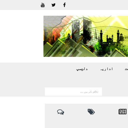
ت
اداريہ
دلچسپ