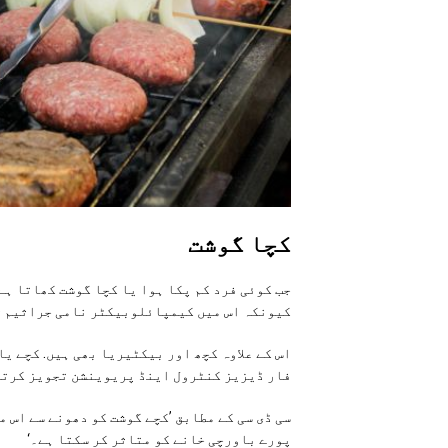
کچا گوشت
جب کوئی فرد کم پکا ہوا یا کچا گوشت کھاتا ہے
کیونکہ اس میں کیمپائلوبیکٹر نامی جراثیم (
اس کے علاوہ کچھ اور بیکٹیریا بھی ہیں. کچے ی
فار ڈیزیز کنٹرول اینڈ پریوینشن تجویز کرتا 
سی ڈی سی کے مطابق ’کچے گوشت کو دھونے سے اس 
پورے باورچی خانے کو متاثر کر سکتا ہے۔‘