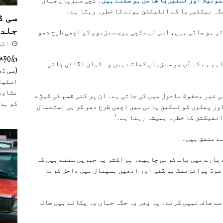
جگہ بیکٹیریا کے انفیکشن ہونے کا خطرہ رہتا ہے۔
سی ڈ
جلد 
ر ہو جاتی ہیں، اسی لیے کچی ہری سبزیوں کو اچھی طرح دھو
اگست 4,
ہم ہے کہ آپ جو سبزیاں کھاتے ہیں وہ کہاں اگائی جاتی
(سی ڈی
اسٹیڈی
مشاور
ی غیر محفوظ ماحول میں کی جاتی ہے۔ ان پر کئی قسم کی کیڑے
کو ہد
ور پھلوں کو نمکین پانی میں اچھی طرح دھو کر ہی استعمال
انفیکشن کا خطرہ ہمیشہ رہتا ہے۔‘
ے متفق ہیں۔
 بارے میں بات کرنی چاہیے۔ ہم اکثر یہ خبریں سنتے ہیں کہ
 فوڈ پوائزننگ ہو گئی اور انھیں ہسپتال میں داخل کرنا
سے صاف نہیں کرتے۔ یا پھر وہ جگہ جہاں وہ پکاتے ہیں صاف