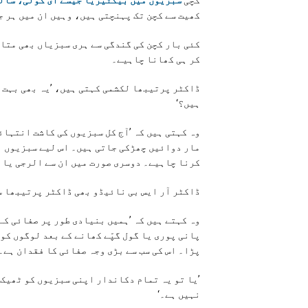
کھیت سے کچن تک پہنچتی ہیں، وہیں ان میں ہر 
کئی بار کچن کی گندگی سے ہری سبزیاں بھی متاث
کر ہی کھانا چاہیے۔
ڈاکٹر پرتیبھا لکشمی کہتی ہیں، ’یہ بھی بہت ا
ہیں؟‘
وہ کہتی ہیں کہ ’آج کل سبزیوں کی کاشت انتہائ
مار دوائیں چھڑکی جاتی ہیں۔ اس لیے سبزیوں ا
کرنا چاہیے۔ دوسری صورت میں ان سے الرجی یا 
ڈاکٹر آر ایس بی نائیڈو بھی ڈاکٹر پرتیبھا س
وہ کہتے ہیں کہ ’ہمیں بنیادی طور پر صفائی کے
پانی پوری یا گول گپّے کھانے کے بعد لوگوں کو
پڑا۔ اس کی سب سے بڑی وجہ صفائی کا فقدان ہے۔
’یا تو یہ تمام دکاندار اپنی سبزیوں کو ٹھیک 
نہیں ہے۔‘