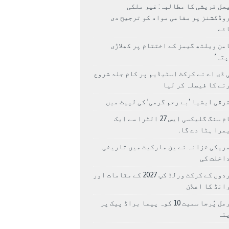
صل قریشی کا مطالبہ: غیر ملکی
وڈکشنز پر مقامی مواد کو ترجیح دی
ئے
من ویلتھ گیمز کے اختتام پر کھلاڑی
اپتہ’
 ڈی اے نے کرکٹ اسٹیڈیم پر کام جلد شروع
نے کا فیصلہ کر لیا
رقی ایشیا ‘بے رحم گرمی’ کی لپیٹ میں
سام سنگ گلیکسی ایس 27 الٹرا سے ایک
مرا ہٹا دے گا.
ریکی خزانہ نے ین مارکیٹ میں تاریخی
اخلت کی
مردوں کے کرکٹ ورلڈ کپ 2027 کے مقامات اور
انڈ کا اعلان
نرمل پُرجا سمیت 10 کوہ پیما براڈ پیک پر
پتہ