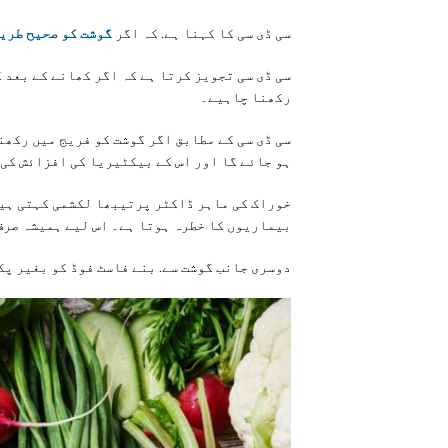
سی ڈی سی کا کہنا ہے. کہ اگر
گوشت کو صحیح طریق
سی ڈی سی تجویز کرتا ہے کہ اگر کھانے کے بعد 
رکھنا چاہیے۔
سی ڈی سی کے مطابق اگر گوشت کو فریج میں رکھن
ہو جائے گا اور اس کے بیکٹیریا کی افزائش کی 
خوراک کی ماہر ڈاکٹر پرتیبھا لکشمی کہتی ہیں
بیماریوں کا خطرہ ہوتا ہے۔ اس لیے ہمیشہ صرف
دوسری جانب گوشت سے. بنے فاسٹ فوڈ کو بغیر پ