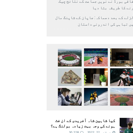
اقی بورڈ نے نویں جماعت کے نتائج چیک
نے کا طریقہ بتا دیا
زلے کے بعد دھماکہ: جاپان کے شاپنگ مال
ں تباہی کی اندرونی داستان
کیا شاہین شاہ آفریدی کے ان فٹ
ہونے کی وجہ بہت زیادہ بولنگ ہے؟
جولائی 22, 2022
30,228