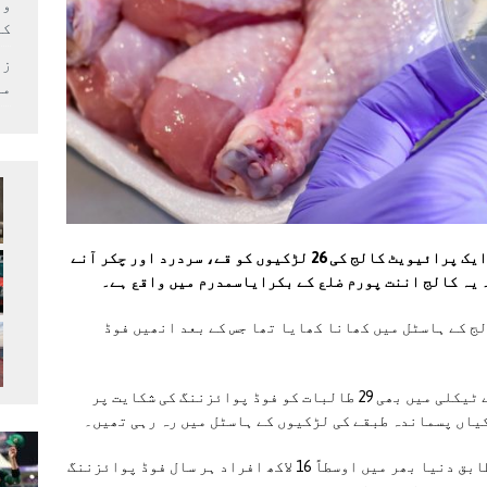
وف
کر
زل
می
حال ہی میں انڈیا کی ریاست آندھرا پردیش کے ایک پرائیویٹ کالج کی 26 لڑکیوں کو قے، سردرد اور چکر آنے
 یہ کالج اننت پورم ضلع کے بکرایاسمدرم میں واقع ہے۔
ج کے ہاسٹل میں کھانا کھایا تھا جس کے بعد انھیں فوڈ
اس سے قبل آندھرا پردیش کے سریکاکولم ضلع کے ٹیکلی میں بھی 29 طالبات کو فوڈ پوائزننگ کی شکایت پر
یاں پسماندہ طبقے کی لڑکیوں کے ہاسٹل میں رہ رہی تھیں۔
ورلڈ ہیلتھ آرگنائزیشن (ڈبلیو ایچ او) کے مطابق دنیا بھر میں اوسطاً 16 لاکھ افراد ہر سال فوڈ پوائزننگ