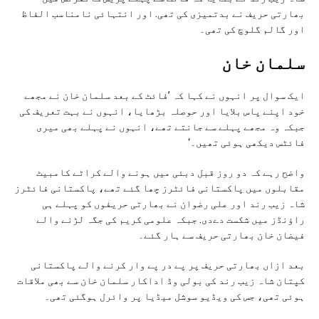
بھارتی حریف نے بدتمیزی کی تھی. اور انتہائی نامناسب الفاظ
اور گالم گلوچ کی تھی۔
سلمان خان
ایک سوال پر انہوں نے کہا کہ ’فائٹ کے بعد سلمان خان نے مجھے
خود اپنے پاس بلایا اور حوصلہ بڑھایا، انہوں نے بہت تعریف کی
جبکہ وہ مجھے پہلے سے جانتے تھے، انہوں نے پہلے بھی میری
فائٹس دیکھی ہوئی تھیں۔‘
واضح رہے کہ دو روز قبل دبئی میں ہونے والے کراٹے کامبیٹ
مقابلوں میں پاکستانی فائٹرز چھا گئے تھے، پاکستانی فائٹرز
شاہ زیب رند اور علی رضوان نے بھارتی حریفوں کو پہلے ہی
راؤنڈز میں شکست دےدی. جبکہ علومی کریم کی جگہ لڑنے والے
فیضان خان بھارتی حریف سے ہار گئے۔
بعد ازاں بھارتی حریف پر پے در پے وار کرنے والے پاکستانی
کپتان شاہ زیب رند کی بولی وڈ اداکار سلمان خان سے بھی ملاقات
ہوئی تھی، جس کی ویڈیو سوشل میڈیا پر وائرل ہوگئی تھی۔