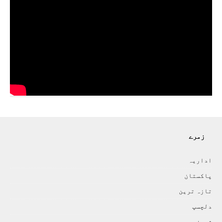
زمرے
اداريہ
پاکستان
تازہ ترين
دلچسپ
شوبز