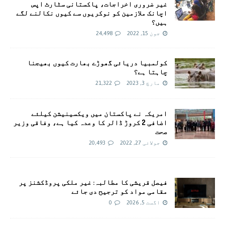
غیر ضروری اخراجات، پاکستانی سٹارٹ اپس
اچانک ملازمین کو نوکریوں سے کیوں نکالنے لگے
ہیں؟
جون 15, 2022
24,498
کولمبیا دریائی گھوڑے بھارت کیوں بھیجنا
چاہتا ہے؟
مارچ 3, 2023
21,322
امريکہ نے پاکستان میں ویکسینیشن کیلئے
اضافی 2 کروڑ ڈالر کا وعدہ کیا ہے، وفاقی وزیر
صحت
جولائی 27, 2022
20,493
فیصل قریشی کا مطالبہ: غیر ملکی پروڈکشنز پر
مقامی مواد کو ترجیح دی جائے
اگست 5, 2026
0