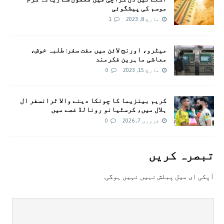
موسم کی پیشگوئی
مارچ 8, 2023
1
میٹرو، اورنج لائن میں مفت سفر: طلبہ خوش،
معاشی ماہرین فکرمند
مارچ 15, 2023
0
کریم بینزیما کا چونکا دینے والا ٹرانسفر ال
ہلال میں، کرسٹیانو رونالڈ غصے میں
فروری 7, 2026
0
تبصرہ کريں
آپکی ای ميل پبلش نہيں نہيں ہوگی.