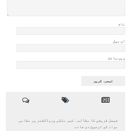
نام
ای میل
ویب سائٹ
فیصل قریشی کا مطالبہ: غیر ملکی پروڈکشنز پر مقامی
مواد کو ترجیح دی جائے