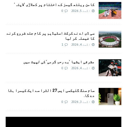
کامن ویلتھ گیمز کے اختتام پر کھلاڑی ‘لاپتہ’
اگست 5, 2026
0
سی ڈی اے نے کرکٹ اسٹیڈیم پر کام جلد شروع کرنے
کا فیصلہ کر لیا
اگست 4, 2026
1
مشرقی ایشیا ‘بے رحم گرمی’ کی لپیٹ میں
اگست 4, 2026
0
سام سنگ گلیکسی ایس 27 الٹرا سے ایک کیمرا ہٹا
دے گا.
اگست 3, 2026
0