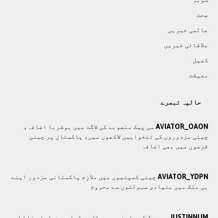
صحت
عالمی خبريں
علاقائی خبريں
کھيل
معيشت
حالیہ تبصرے
AVIATOR_OAON
سی پيک منصوبے کی لاگت ميں ہوشربا اضافہ،
چينی مزدوروں کی تنخواہيں لاکھوں ميں، پاکستان پر چینی
قرضوں ميں بھی اضافہ
AVIATOR_YDPN
چينی کمپنيوں ميں ملازم پاکستانی مزدور اپنے
ہی ملک ميں بنيادی سہولتوں سے محروم
JUSTINNUM
سی پیک کے بارے میں سوشل میڈیا پر دستیاب غلط اور