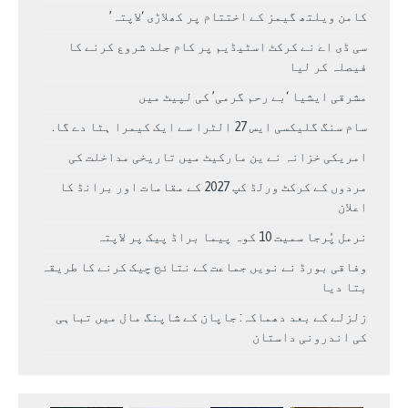
کامن ویلتھ گیمز کے اختتام پر کھلاڑی ‘لاپتہ’
سی ڈی اے نے کرکٹ اسٹیڈیم پر کام جلد شروع کرنے کا
فیصلہ کر لیا
مشرقی ایشیا ‘بے رحم گرمی’ کی لپیٹ میں
سام سنگ گلیکسی ایس 27 الٹرا سے ایک کیمرا ہٹا دے گا.
امریکی خزانہ نے ین مارکیٹ میں تاریخی مداخلت کی
مردوں کے کرکٹ ورلڈ کپ 2027 کے مقامات اور برانڈ کا
اعلان
نرمل پُرجا سمیت 10 کوہ پیما براڈ پیک پر لاپتہ
وفاقی بورڈ نے نویں جماعت کے نتائج چیک کرنے کا طریقہ
بتا دیا
زلزلے کے بعد دھماکہ: جاپان کے شاپنگ مال میں تباہی
کی اندرونی داستان