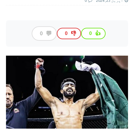
اپریل 23, 2024
0
💬
0
👎
👍
0
0