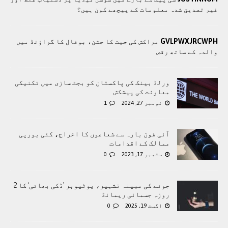
غیر تصدیق شدہ معلومات کے پیچھے کون ہیں؟
GVLPWXJRCWPH
مراکش کی جیت کا جشن، بوفال کا گراؤنڈ میں
والدہ کے ساتھ رقص
ورلڈ بینک کی پاکستان کو بجٹ سازی میں تکنیکی
معاونت کی پیشکش
نومبر 27, 2024
1
آئی فون بارہ سے شعاعوں کا اخراج، کئی یورپی
ممالک کے اقدامات
ستمبر 17, 2023
0
جوئے کی مبینہ تشہیر، یوٹیوبر ’ڈکی بھائی‘ کا 2
روزہ جسمانی ریمانڈ
اگست 19, 2025
0