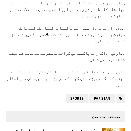
ویڈیو میں دیکھا جاسکتا ہے. کہ سلمان خان شاہ زیب رند. سے نیک
خواہشات کا اظہار کر رہے ہیں اور انہیں بھارت کے خلاف جیت پر
مبارک باد دے رہے ہیں۔
اس دوران بولی وڈ اسٹار نے پاکستانی کپتان کو گلے مل کر
مبارک باد دیتے ہوئے. کہا کہ ہر جگہ 20، 20 سیکنڈ میں ناک آؤٹ
کر دیتے ہو یار۔
بھارتی اداکار نے پاکستانی کراٹے ماسٹر سے سنجے دت کے بیٹے
کا تعارف بھی کرایا۔
شاہ زیب رند نے فائٹ جیتنے کے. بعد سلمان خان کو مخاطب کرتے
ہوئے. کہا کہ بچپن سے آپ کو دیکھ کر بڑا ہوا ہوں، آپ سُپر اسٹار
ہیں۔
SPORTS
PAKISTAN
متعلقہ مضامین
اگلے تین دن کراچی میں معمول سے زیادہ گرم