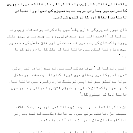
پاکستانی فائٹر شاہ زیب رند کا کہنا ہے کہ فائٹ سے پہلے پریس
کانفرنس میں بھارتی حریف نے بدتمیزی کی تھی اور انتہائی
نامناسب الفاظ اور گالم گلوچ کی تھی۔
ڈان نیوز کے پروگرام ’ری پلے‘ میں بات کرتے ہوئے. شاہ زیب رند
نے کہا کہ ’الحمداللہ میں بہت خوش ہوں، یہ جیت میری نہیں بلکہ
پورے پاکستان کی ہے، میں نے محنت کی اور فتح حاصل کی، مجھ پر
بہت دباؤ تھا لیکن میں جانتا تھا کہ ملک کا نام روشن کرنا
ہے۔‘
انہوں نے کہا کہ ’اس فائٹ کے لیے میں نے بہت زیادہ تیاری کی
تھی، امریکا میں رمضان میں ٹریننگ کرنا بہت سخت اور مشکل
ہوتا ہے لیکن میں نے اپنی ٹریننگ جاری رکھی، میں جانتا تھا.
کہ یہ جیت پاکستان کے لیے بہت بڑی فتح ہونے والی ہے اور میں
جانتا تھا کہ جیتوں گا۔‘
ان کا کہنا تھا. کہ یہ بہت بڑی فائٹ تھی. اور بھارت کے خلاف
ہمیشہ بڑی فائٹس ہوتی ہیں، یہ فائٹ دیکھنے کے لیے بھارتی
اداکار سلمان خان .اور بڑے نام آئے ہوئے تھے۔
شاہ زیب رند نے بتایا کہ فائٹ سے پہلے پریس کانفرنس میں