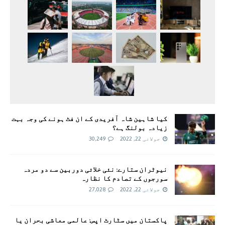
کیا شاہین شاہ آفریدی کے ان فٹ ہونے کی وجہ بہت
زیادہ بولنگ ہے؟
جولائی 22, 2022
30,249
نیوٹران ستارے: نئی خلائی دوربین سے دو مردہ
سورجوں کے تصادم کا نظارہ
جولائی 22, 2022
27,028
پاکستان میں سٹارٹ اپس: عالمی معاشی بحران یا