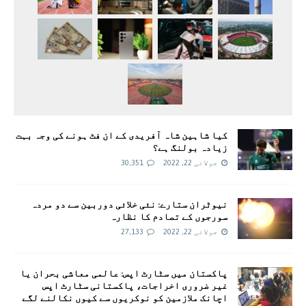
کیا شاہین شاہ آفریدی کے ان فٹ ہونے کی وجہ بہت
زیادہ بولنگ ہے؟
جولائی 22, 2022
30,351
نیوٹران ستارے: نئی خلائی دوربین سے دو مردہ
سورجوں کے تصادم کا نظارہ
جولائی 22, 2022
27,133
پاکستان میں سٹارٹ اپس: عالمی معاشی بحران یا
غیر ضروری اخراجات، پاکستانی سٹارٹ اپس
اچانک ملازمین کو نوکریوں سے کیوں نکالنے لگے