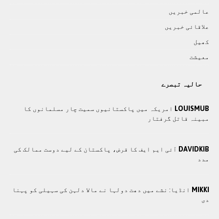
عالمی خبريں
علاقائی خبريں
کھيل
معيشت
حالیہ تبصرے
LOUISMUB
امریکہ میں پاکستانیوں سمیت چار مسلمانوں کا
مبینہ قاتل گرفتار
DAVIDKIB
آئی ایم ایف کا قرض، پاکستان کے لیے دوست ممالک کی
مدد
MIKKI
انڈیا: نشے میں دھت دولہا نے مالا دلہن کی سہیلی کو پہنا
دی