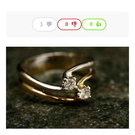
💬
1
👎
👍
0
0