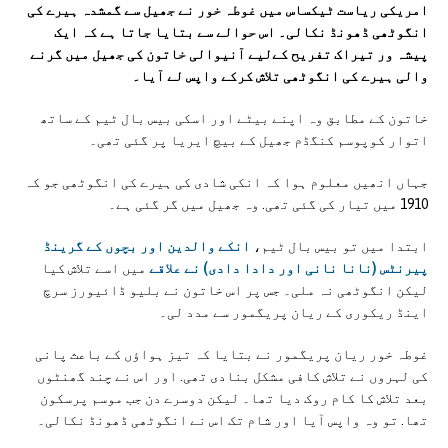
امریکی ریاست ٹیکساس میں غوطہ خور نے جھیل سے گمشدہ ہیرے کی
انگوٹھی ڈھونڈ نکالی۔ اس حوالے سے بتایا جاتا ہے کہ ایک
پیشہ ور تیراک تفریح کےلیے آنیوالی خاتون کی جھیل میں گرنے
والی ہیرے کی انگوٹھی تلاش کرکے واپس لے آیا۔
خاتون کے مطابق وہ اپنے بیٹے اور اسکی بیس بال ٹیم کے ساتھ
اتوار کوپوسم کنگڈم جھیل کے بیچ ایریا پر گئی تھی۔
جہاں انھیں معلوم ہوا کہ انکی شادی کی ہیرے کی انگوٹھی جو کہ
1910 میں تیار کی گئی تھی. وہ جھیل میں گر گئی ہے۔
ابتدا میں تو بیس بال ٹیم،
انکے والدین اور بچوں کے گرینڈ
پیرنٹس (نانا نانی اور دادا دادی) نے علاقے
میں اسے تلاش کیا
لیکن انگوٹھی نہ ملی۔ جس پر اس خاتون نے بلیو ڈائیورز سرچ
اینڈ ریکوری کے ریان پریگمور سے مدد لی۔
غوطہ خور ریان پریگمور نے بتایا کہ تیز ہواؤں کے باعث پانی
کی لہروں نے تلاش کافی مشکل بنادی تھی. اور اس نے چند گھنٹوں
بعد تلاش کا کام روک دیا تھا۔ لیکن دوسرے دن جب موسم پرسکون
تھا. تو وہ واپس آیا اور شام تک اس نے انگوٹھی ڈھونڈ نکالی۔