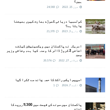
ہیں؟
جون 15, 2022
24,583
کولمبیا دریائی گھوڑے بھارت کیوں بھیجنا
چاہتا ہے؟
مارچ 3, 2023
21,370
امريکہ نے پاکستان میں ویکسینیشن کیلئے
اضافی 2 کروڑ ڈالر کا وعدہ کیا ہے، وفاقی وزیر
صحت
جولائی 27, 2022
20,576
اسپیس ایکس راکٹ کا حصہ چاند سے ٹکرا گیا
اگست 7, 2026
1
پاکستان میں سونے کی قیمت میں 11,300 روپے کا
اضافہ