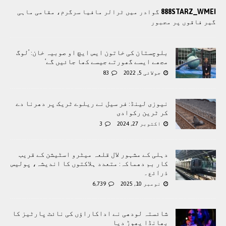
888STARZ_WMEI
گوادر میں ٹرالر مافیا سرگرم، مقامی ماہی
گیر فاقوں پر مجبور
بلوچستان کی خاتون ایس ایچ او صوبیہ خان: ’لوگ
مجھے ایسے گھورتے جیسے کھا جائیں گے‘
جولائی 5, 2022
83
نیوزی لینڈ: فر سیل نے ریلوے ٹریک پر دھرنا دے
کر ٹرین رکوادی
اکتوبر 27, 2024
3
دہلی کے مشہور لال قلعہ میٹرو اسٹیشن کے قریب
کار بم دھماکہ: متعدد ہلاکتوں کا انديشہ، پولیس
ذرائع۔
نومبر 10, 2025
6,739
شائستہ لودھی نے اداکاراؤں کی نائٹ پارٹیز کا
بھانڈا پھوڑ دیا