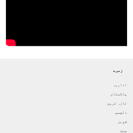
زمرے
اداريہ
پاکستان
تازہ ترين
دلچسپ
شوبز
صحت