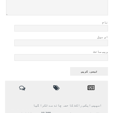
نام
ای میل
ویب سائٹ
اسپیس ایکس راکٹ کا حصہ چاند سے ٹکرا گیا