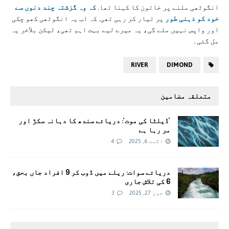
انگوٹھی ملنے پر خاتون کا کہنا تھا.
کہ وہ گزشتہ چند دنوں سے
خود کو ذہنی طور
پر تیار کر رہی تھی. کہ اب یہ انگوٹھی کھو چکی
اور واپس نہیں ملے گی، یہ میرے لیے بہت اہم تھی، لیکن بلآخر یہ
مل گئی۔
RIVER
DIMOND
متعلقہ مضامین
’ڈیلٹا کی موت‘: دریائے سندھ کا دہانہ سکڑ اور
مر رہا ہے
اگست 6, 2025
4
دریائے سوات: ریلے میں ڈوب کر 9 افراد جاں بحق،
6 کی تلاش جاری
جون 27, 2025
3