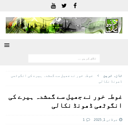
تازہ ترين
غوطہ خور نے جھیل سے گمشدہ ہیرے کی انگوٹھی
ڈھونڈ نکالی
غوطہ خور نے جھیل سے گمشدہ ہیرے کی
انگوٹھی ڈھونڈ نکالی
جولائی 1, 2025
1