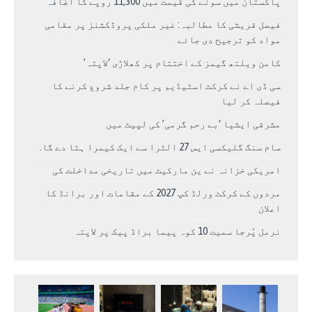
پاکستان میں سونے کی قیمت میں 11,300 روپے کا اضافہ
فیصل قریشی کا مطالبہ: غیر ملکی پروڈکشنز پر مقامی
مواد کو ترجیح دی جائے
کامن ویلتھ گیمز کے اختتام پر کھلاڑی ‘لاپتہ’
سی ڈی اے نے کرکٹ اسٹیڈیم پر کام جلد شروع کرنے کا
فیصلہ کر لیا
مشرقی ایشیا ‘بے رحم گرمی’ کی لپیٹ میں
سام سنگ گلیکسی ایس 27 الٹرا سے ایک کیمرا ہٹا دے گا.
امریکی خزانہ نے ین مارکیٹ میں تاریخی مداخلت کی
مردوں کے کرکٹ ورلڈ کپ 2027 کے مقامات اور برانڈ کا
اعلان
نرمل پُرجا سمیت 10 کوہ پیما براڈ پیک پر لاپتہ