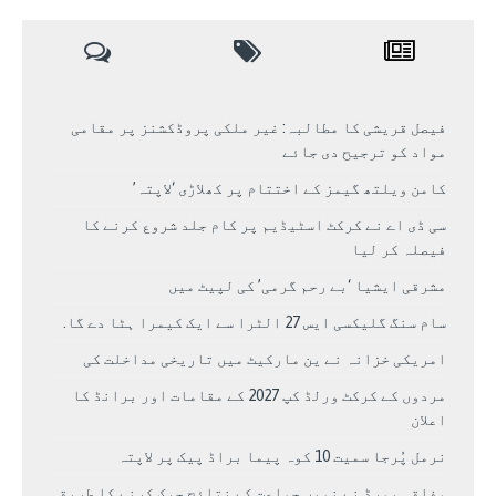
فیصل قریشی کا مطالبہ: غیر ملکی پروڈکشنز پر مقامی
مواد کو ترجیح دی جائے
کامن ویلتھ گیمز کے اختتام پر کھلاڑی ‘لاپتہ’
سی ڈی اے نے کرکٹ اسٹیڈیم پر کام جلد شروع کرنے کا
فیصلہ کر لیا
مشرقی ایشیا ‘بے رحم گرمی’ کی لپیٹ میں
سام سنگ گلیکسی ایس 27 الٹرا سے ایک کیمرا ہٹا دے گا.
امریکی خزانہ نے ین مارکیٹ میں تاریخی مداخلت کی
مردوں کے کرکٹ ورلڈ کپ 2027 کے مقامات اور برانڈ کا
اعلان
نرمل پُرجا سمیت 10 کوہ پیما براڈ پیک پر لاپتہ
وفاقی بورڈ نے نویں جماعت کے نتائج چیک کرنے کا طریقہ