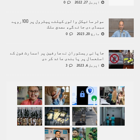
اپریل 27, 2022
0
موٹر سائیکل والوں کیلئے پیٹرول پر 100 روپے
سبسڈی دی جائے گی، مصدق ملک
مارچ 20, 2023
0
جاپانی ریستوران نے صارفین پر اسمارٹ فون کے
استعمال پر پابندی عائد کر دی
اپریل 6, 2023
3