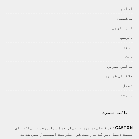
اداريہ
پاکستان
تازہ ترين
دلچسپ
شوبز
صحت
عالمی خبريں
علاقائی خبريں
کھيل
معيشت
حالیہ تبصرے
GASTON
کلاؤڈ فلیئر میں تکنیکی خرابی کی وجہ سے پاکستان
سمیت دنیا بھر کے صارفین کو انٹرنیٹ استعمال میں شدید