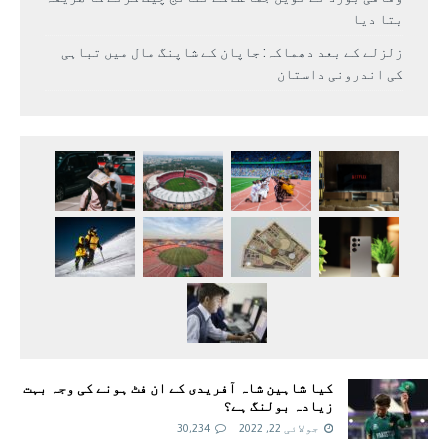
بتا دیا
زلزلے کے بعد دھماکہ: جاپان کے شاپنگ مال میں تباہی
کی اندرونی داستان
کیا شاہین شاہ آفریدی کے ان فٹ ہونے کی وجہ بہت
زیادہ بولنگ ہے؟
جولائی 22, 2022
30,234