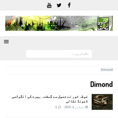
Dimond
Dimond
غوطہ خور نے جھیل سے گمشدہ ہیرے کی انگوٹھی
ڈھونڈ نکالی
جولائی 1, 2025
1