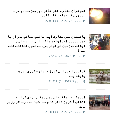
نیوٹران ستارے: نئی خلائی دوربین سے دو مردہ
سورجوں کے تصادم کا نظارہ
جولائی 22, 2022
27,014
پاکستان میں سٹارٹ اپس: عالمی معاشی بحران یا
غیر ضروری اخراجات، پاکستانی سٹارٹ اپس
اچانک ملازمین کو نوکریوں سے کیوں نکالنے لگے
ہیں؟
جون 15, 2022
24,492
کولمبیا دریائی گھوڑے بھارت کیوں بھیجنا
چاہتا ہے؟
مارچ 3, 2023
21,319
امريکہ نے پاکستان میں ویکسینیشن کیلئے
اضافی 2 کروڑ ڈالر کا وعدہ کیا ہے، وفاقی وزیر
صحت
جولائی 27, 2022
20,484