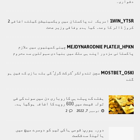
دشواری۔
1WIN_YTSR
امريکہ نے پاکستان میں ویکسینیشن کیلئے اضافی 2
کروڑ ڈالر کا وعدہ کیا ہے، وفاقی وزیر صحت
MEJDYNARODNIE PLATEJI_HPKN
چينی کمپنيوں ميں ملازم
پاکستانی مزدور اپنے ہی ملک ميں بنيادی سہولتوں سے محروم
MOSTBET_OSKI
سچن تندولکر ’کرکٹ گرل‘ کی بلے بازی کے فین ہو
گئے
ہفتے کے پہلے ہی کاروباری دن میں سونے کی فی
تولہ قیمت میں 600 روپے کا اضافہ ہوگیا ہے۔
نومبر 7, 2022
2
دورہ یورپ: قومی ہاکی ٹیم کو دوسرے میچ میں
ہالینڈ سے شکست