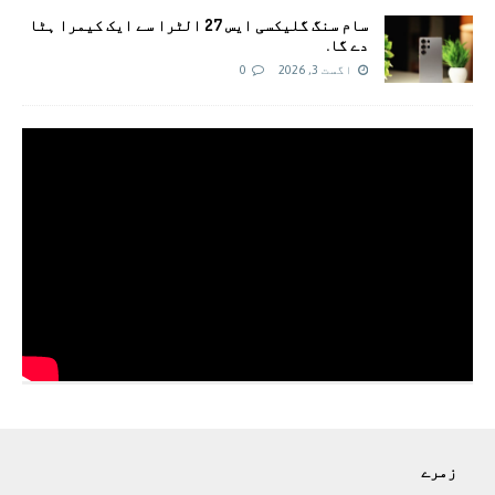
سام سنگ گلیکسی ایس 27 الٹرا سے ایک کیمرا ہٹا
دے گا.
اگست 3, 2026
0
زمرے