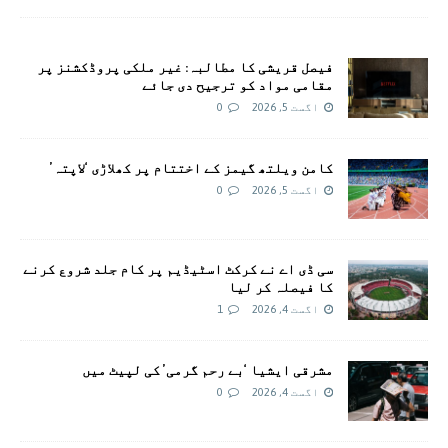
فیصل قریشی کا مطالبہ: غیر ملکی پروڈکشنز پر
مقامی مواد کو ترجیح دی جائے
اگست 5, 2026
0
کامن ویلتھ گیمز کے اختتام پر کھلاڑی ‘لاپتہ’
اگست 5, 2026
0
سی ڈی اے نے کرکٹ اسٹیڈیم پر کام جلد شروع کرنے
کا فیصلہ کر لیا
اگست 4, 2026
1
مشرقی ایشیا ‘بے رحم گرمی’ کی لپیٹ میں
اگست 4, 2026
0