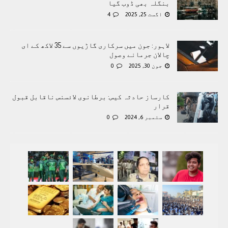
بنگلہ بھی ڈوب گیا
اگست 25, 2025
4
لاہور: جون میں سرکاری گاڑیوں سے 35 لاکھ کے ای
چالان جرمانے وصول
جون 30, 2025
0
کارساز حادثہ کیس: برطانوی لائسنس ناقابل قبول
قرار
ستمبر 6, 2024
0