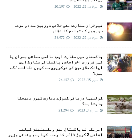
جولائی 22, 2022
30,197
نیوٹران ستارے: نئی خلائی دوربین سے دو مردہ
سورجوں کے تصادم کا نظارہ
جولائی 22, 2022
26,972
پاکستان میں سٹارٹ اپس: عالمی معاشی بحران یا
غیر ضروری اخراجات، پاکستانی سٹارٹ اپس
اچانک ملازمین کو نوکریوں سے کیوں نکالنے لگے
ہیں؟
جون 15, 2022
24,457
کولمبیا دریائی گھوڑے بھارت کیوں بھیجنا
چاہتا ہے؟
مارچ 3, 2023
21,294
امريکہ نے پاکستان میں ویکسینیشن کیلئے
اضافی 2 کروڑ ڈالر کا وعدہ کیا ہے، وفاقی وزیر