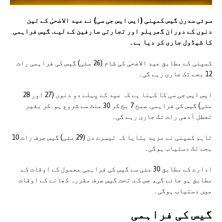
سوئی سدرن گیس کمپنی (ایس ایس جی سی) نے عید الاضحیٰ کے تین
دنوں کے دوران گھریلو اور تجارتی صارفین کے لیے. گیس فراہمی
کا شیڈول جاری کر دیا ہے۔
کمپنی کے مطابق عید الاضحیٰ کی شام (26 مئی) گیس کی فراہمی رات
12 بجے تک جاری رہے گی۔
ایس ایس جی سی کا کہنا ہے کہ عید کے پہلے دو دنوں (27 اور 28
مئی) گیس کی فراہمی. صبح 7 بج کر 30 منٹ سے شروع ہو. کر بغیر
تعطل آدھی رات تک جاری رہے گی۔
تاہم کمپنی نے مزید بتایا کہ تیسرے دن (29 مئی) گیس صرف رات 10
بجے تک دستیاب ہوگی۔
ادارے کے مطابق 30 مئی سے گیس کی فراہمی معمول کے اوقات کے
مطابق ہو جائے گی، جس کے. تحت گیس صرف مقررہ کھانے کے اوقات
میں دستیاب ہوگی۔
گیس کی فراہمی