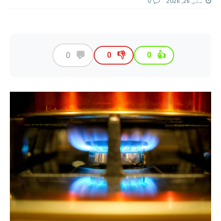
مئی 26, 2026
0
💬
0
👎
👍
0
0