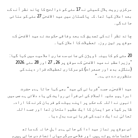
مرکزی رویت ہلال کمیٹی نے 17 مئی کو ذوالحج کا چاند نظر آنے کے
بعد اعلان کیا تھا. کہ پاکستان میں عید الاضحیٰ 27 مئی کو منائی
جائے گی۔
چاند نظر آنے کی تصدیق کے بعد وفاقی حکومت نے عید الاضحیٰ کے
موقع پر تین روزہ تعطیلات کا اعلان کیا۔
20 مئی کو کابینہ ڈویژن کی جانب سے جاری اعلامیے میں کہا گیا:
"وزیراعظم نے عید الاضحیٰ کے موقع پر 26، 27 اور 28 مئی .2026
(منگل، بدھ اور جمعرات) کو سرکاری تعطیلات قرار دینے کی
منظوری دے دی ہے۔”
عید الاضحیٰ، جسے "قربانی کی عید” بھی کہا جاتا ہے، حضرت
ابراہیم علیہ السلام کی اس قرآنی روایت کی یاد دلاتی ہے جس میں
انہوں نے اللہ کے حکم پر اپنے بیٹے کو قربان کرنے کا ارادہ
ظاہر کیا، جو ایمان کا ایک عظیم امتحان تھا اور جسے اللہ
تعالیٰ نے ایک دنبے کی قربانی سے بدل دیا۔
اس موقع پر نماز عید ادا کی جاتی ہے، اہلِ خانہ کے ساتھ
اجتماعات ہوتے ہیں. اور فلاحی سرگرمیاں انجام دی جاتی ہیں،