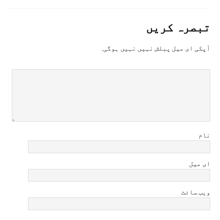
تبصرہ کريں
آپکی ای ميل پبلش نہيں نہيں ہوگی.
نام
ای میل
ویب سائٹ