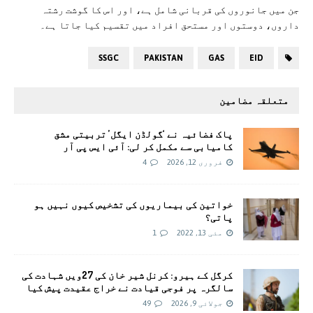
جن میں جانوروں کی قربانی شامل ہے، اور اس کا گوشت رشتہ
داروں، دوستوں اور مستحق افراد میں تقسیم کیا جاتا ہے۔
SSGC
PAKISTAN
GAS
EID
متعلقہ مضامین
پاک فضائیہ نے ‘گولڈن ایگل’ تربیتی مشق
کامیابی سے مکمل کر لی: آئی ایس پی آر
فروری 12, 2026
4
خواتین کی بیماریوں کی تشخیص کیوں نہیں ہو
پاتی؟
مئی 13, 2022
1
کرگل کے ہیرو: کرنل شیر خان کی 27ویں شہادت کی
سالگرہ پر فوجی قیادت نے خراج عقیدت پیش کیا
جولائی 9, 2026
49