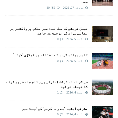
صحت
جولائی 27, 2022
20,459
فیصل قریشی کا مطالبہ: غیر ملکی پروڈکشنز پر
مقامی مواد کو ترجیح دی جائے
اگست 5, 2026
0
کامن ویلتھ گیمز کے اختتام پر کھلاڑی ‘لاپتہ’
اگست 5, 2026
0
سی ڈی اے نے کرکٹ اسٹیڈیم پر کام جلد شروع کرنے
کا فیصلہ کر لیا
اگست 4, 2026
1
مشرقی ایشیا ‘بے رحم گرمی’ کی لپیٹ میں
اگست 4, 2026
0