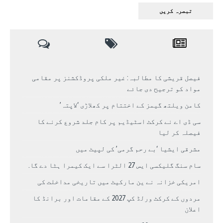
فیصل قریشی کا مطالبہ: غیر ملکی پروڈکشنز پر مقامی
مواد کو ترجیح دی جائے
کامن ویلتھ گیمز کے اختتام پر کھلاڑی ‘لاپتہ’
سی ڈی اے نے کرکٹ اسٹیڈیم پر کام جلد شروع کرنے کا
فیصلہ کر لیا
مشرقی ایشیا ‘بے رحم گرمی’ کی لپیٹ میں
سام سنگ گلیکسی ایس 27 الٹرا سے ایک کیمرا ہٹا دے گا.
امریکی خزانہ نے ین مارکیٹ میں تاریخی مداخلت کی
مردوں کے کرکٹ ورلڈ کپ 2027 کے مقامات اور برانڈ کا
اعلان