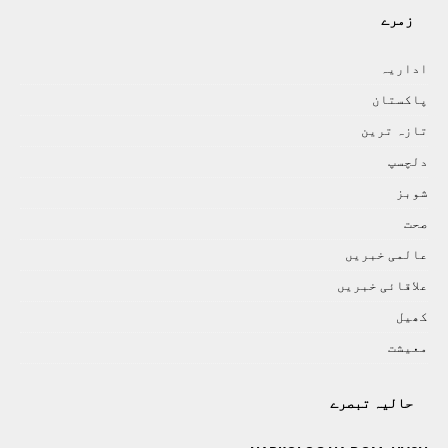
زمرے
اداريہ
پاکستان
تازہ ترين
دلچسپ
شوبز
صحت
عالمی خبريں
علاقائی خبريں
کھيل
معيشت
حالیہ تبصرے