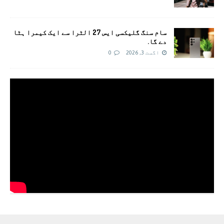
سام سنگ گلیکسی ایس 27 الٹرا سے ایک کیمرا ہٹا
دے گا.
اگست 3, 2026
0