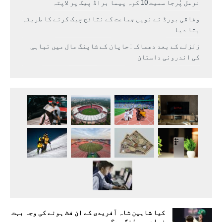
نرمل پُرجا سمیت 10 کوہ پیما براڈ پیک پر لاپتہ
وفاقی بورڈ نے نویں جماعت کے نتائج چیک کرنے کا طریقہ
بتا دیا
زلزلے کے بعد دھماکہ: جاپان کے شاپنگ مال میں تباہی
کی اندرونی داستان
کیا شاہین شاہ آفریدی کے ان فٹ ہونے کی وجہ بہت
زیادہ بولنگ ہے؟