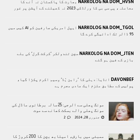
NARKOLOG NA DOM_HVSN
بھارت کا پاکستان نہ آنے کا
معاملہ، پی سی بی کا ورلڈکپ 2023 نہ کھیلنے کے آپشن پر غور
NARKOLOG NA DOM_TGOL
ایپل امریکی صارفین کو AI کیس میں
95 ڈالر تک ادائیگی کرے گا
NARKOLOG NA DOM_JTEN
سچن تندولکر ’کرکٹ گرل‘ کی بلے
بازی کے فین ہو گئے
DAVONBEF
انڈیا: دہلی کا ’رابن ہُڈ‘ وسیم اکرم پکڑا گیا،
پولیس کے مطابق ملزم ایک عادی مجرم ہے
مونگ پھلی سے الرجی: 25 سالہ برطانوی ماڈل کی
مونگ پھلی والے بسکٹ کھانے سے موت
جنوری 28, 2024
2
ممبئی میں بارش، امیتابھ بچن کا 200 کروڑ کا