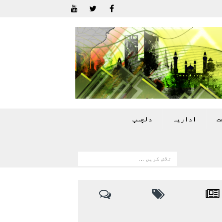
ت
اداريہ
دلچسپ