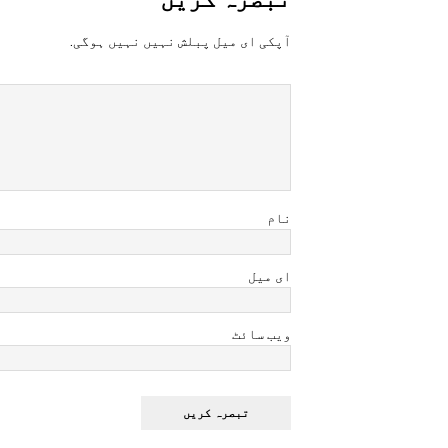
آپکی ای ميل پبلش نہيں نہيں ہوگی.
نام
ای میل
ویب سائٹ