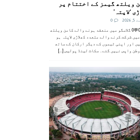
 ویلتھ گیمز کے اختتام پر
ی ‘لاپتہ’
 2026
0
👍0👎0💬0 گلاسگو میں منعقد ہونے والے کامن ویلتھ
یں شرکت کرنے والے متعدد کھلاڑی لاپتہ ہو
ں اور اپنی ٹیموں کے دیگر ارکان کے ساتھ
وطن واپس نہیں گئے۔ سکاٹ لینڈ پولیس
[...]