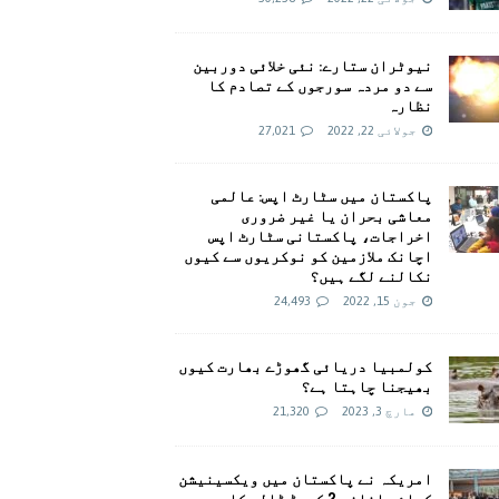
نیوٹران ستارے: نئی خلائی دوربین
سے دو مردہ سورجوں کے تصادم کا
نظارہ
جولائی 22, 2022
27,021
پاکستان میں سٹارٹ اپس: عالمی
معاشی بحران یا غیر ضروری
اخراجات، پاکستانی سٹارٹ اپس
اچانک ملازمین کو نوکریوں سے کیوں
نکالنے لگے ہیں؟
جون 15, 2022
24,493
کولمبیا دریائی گھوڑے بھارت کیوں
بھیجنا چاہتا ہے؟
مارچ 3, 2023
21,320
امريکہ نے پاکستان میں ویکسینیشن
کیلئے اضافی 2 کروڑ ڈالر کا وعدہ