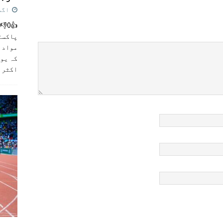
اگست 5,
پاکست
مواد ک
کہ یو
اکثر
]