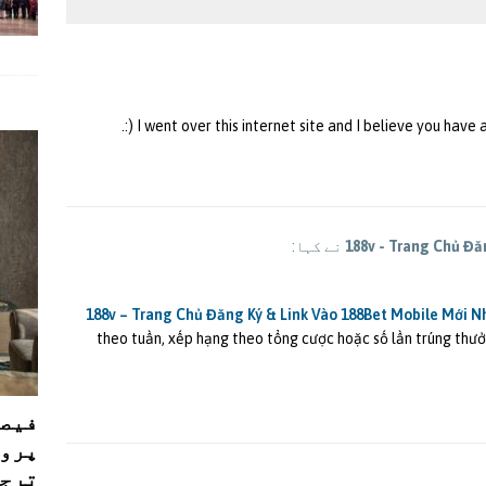
I went over this internet site and I believe you have a
188v - Trang Chủ Đă
نے کہا:
188v – Trang Chủ Đăng Ký & Link Vào 188Bet Mobile Mới N
theo tuần, xếp hạng theo tổng cược hoặc số lần trúng thưởn
فیصل
پروڈ
ترجی