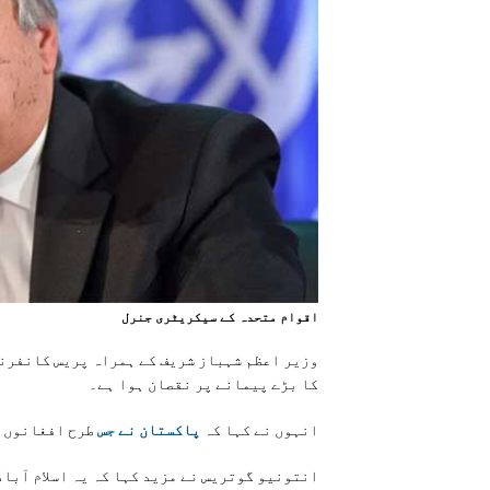
اقوام متحدہ کے سیکریٹری جنرل
وزیر اعظم شہباز شریف کے ہمراہ پریس کانفرنس
کا بڑے پیمانے پر نقصان ہوا ہے۔
انہوں نے کہا کہ
پاکستان نے جس
طرح افغانوں ک
انتونیو گوتریس نے مزید کہا کہ یہ اسلام آباد