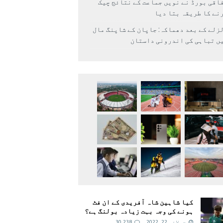
اقی بورڈ نے نویں جماعت کے نتائج چیک
نے کا طریقہ بتا دیا
زلے کے بعد دھماکہ: جاپان کے شاپنگ مال
ں تباہی کی اندرونی داستان
کیا شاہین شاہ آفریدی کے ان فٹ
ہونے کی وجہ بہت زیادہ بولنگ ہے؟
جولائی 22, 2022
30,238