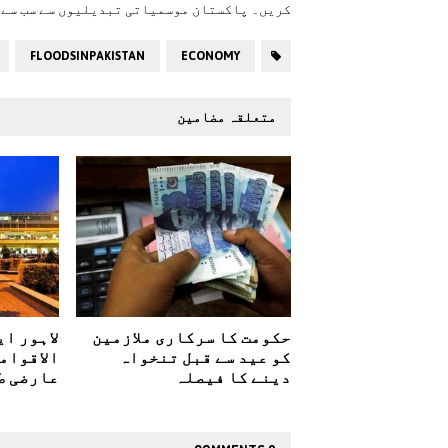
کریں۔ پاکستان موسمیاتی تبدیلیوں سے سب سے 
FLOODSINPAKISTAN
ECONOMY
متعلقہ مضامین
حکومت کا سرکاری ملازمین
لاہور ا
کو عید سے قبل تنخواہ
الاقوام
دینے کا فیصلہ
عارضی ط