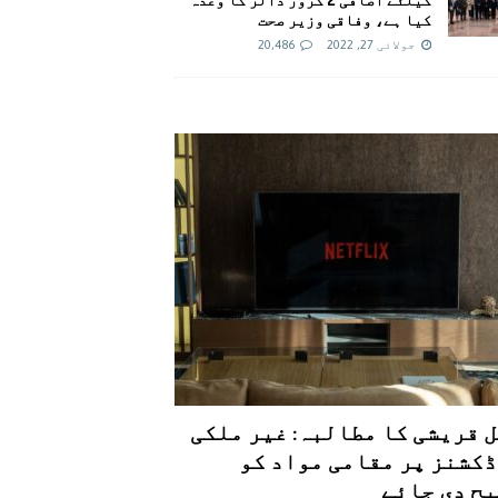
کیا ہے، وفاقی وزیر صحت
جولائی 27, 2022
20,486
 قریشی کا مطالبہ: غیر ملکی
کشنز پر مقامی مواد کو
ح دی جائے