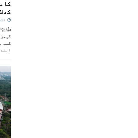
کامن
کھلاڑ
اگست 5,
گیمز م
گئے ہی
اپنے 