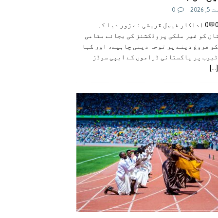
 2026
0
👍0👎0💬0 اداکار فیصل قریشی نے زور دیا کہ
ان کو غیر ملکی پروڈکشنز کی بجائے مقامی
و فروغ دینے پر توجہ دینی چاہیے، اور کہا
ٹیوب پر پاکستانی ڈراموں کے ایپی سوڈز
[...