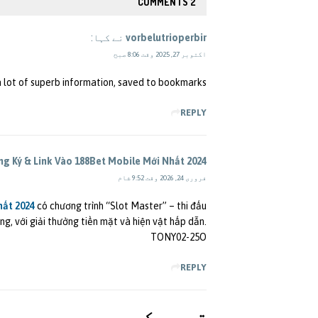
2 COMMENTS
vorbelutrioperbir
نے کہا:
اکتوبر 27, 2025 وقت 8:06 صبح
 lot of superb information, saved to bookmarks (:.
REPLY
ng Ký & Link Vào 188Bet Mobile Mới Nhất 2024
فروری 24, 2026 وقت 9:52 شام
hất 2024
có chương trình “Slot Master” – thi đấu
g, với giải thưởng tiền mặt và hiện vật hấp dẫn.
TONY02-25O
REPLY
تبصرہ کريں