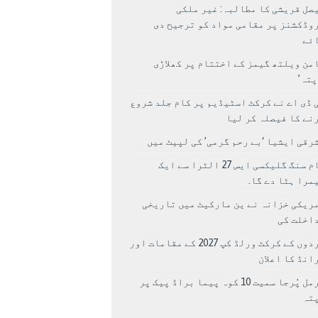
صل قریشی کا مطالبہ: غیر ملکی
وڈکشنز پر مقامی مواد کو ترجیح دی
ئے
من ویلتھ گیمز کے اختتام پر کھلاڑی
اپتہ’
 ڈی اے نے کرکٹ اسٹیڈیم پر کام جلد شروع
نے کا فیصلہ کر لیا
رقی ایشیا ‘بے رحم گرمی’ کی لپیٹ میں
سام سنگ گلیکسی ایس 27 الٹرا سے ایک
مرا ہٹا دے گا.
ریکی خزانہ نے ین مارکیٹ میں تاریخی
اخلت کی
مردوں کے کرکٹ ورلڈ کپ 2027 کے مقامات اور
انڈ کا اعلان
نرمل پُرجا سمیت 10 کوہ پیما براڈ پیک پر
پتہ