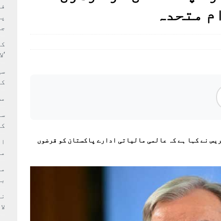
بہ: غیر ملکی پروڈکشنز پر مقامی مواد کو ترجیح دی جائے
فی
م متحدہ
پر
جا
کا
‘ل
سی
کر
مش
کی
یس نے کہا ہے کہ عالمی مالیاتی ادارے پاکستان کو قرضوں
ام
مد
بر
لا