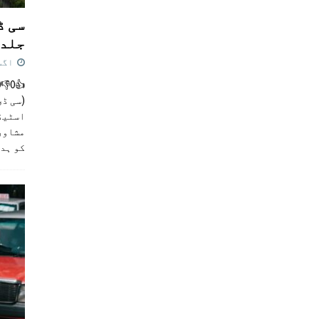
سی ڈ
جلد 
اگست 4,
(سی ڈی
اسٹیڈی
مشاور
کو ہد