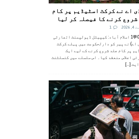
ی اے نے کرکٹ اسٹیڈیم پر کام
شروع کرنے کا فیصلہ کر لیا
 2026
1
👍0👎0💬1 اسلام آباد: کیپیٹل ڈیولپمنٹ اتھارٹی
 اے) نے پیر کو دارلحکومت میں پہلے کرکٹ
م پر کام جلد شروع کرنے کے لیے ایک
تی اجلاس منعقد کیا۔ اس سلسلے میں کنسلٹنٹ
ایت
[...]