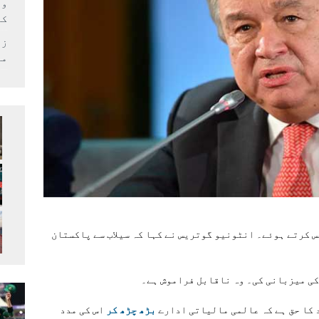
وف
کر
زل
می
 کرتے ہوئے۔ انٹونیو گوتریس نے کہا کہ سیلاب سے پاکستان
ی میزبانی کی۔ وہ ناقابل فراموش ہے۔
 کا حق ہے کہ عالمی مالیاتی ادارے
بڑھ چڑھ کر
اس کی مدد