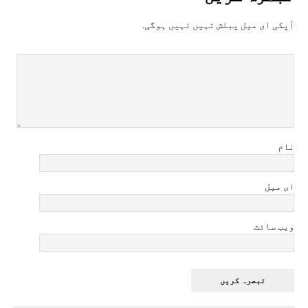
آپکی ای ميل پبلش نہيں نہيں ہوگی.
نام
ای میل
ویب سائٹ