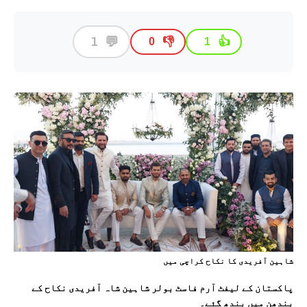
💬
1
👎
👍
0
1
شاہين آفريدی کا نکاح کراچی ميں
پاکستان کے لیفٹ آرم فاسٹ بولر شاہین شاہ آفریدی نکاح کے
بندھن میں بندھ گئے۔