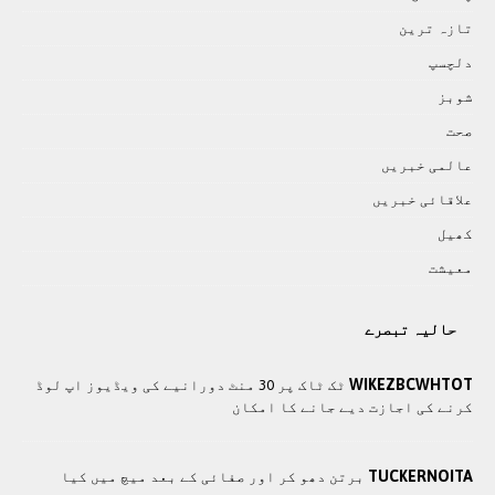
تازہ ترين
دلچسپ
شوبز
صحت
عالمی خبريں
علاقائی خبريں
کھيل
معيشت
حالیہ تبصرے
WIKEZBCWHTOT
ٹک ٹاک پر 30 منٹ دورانیے کی ویڈیوز اپ لوڈ
کرنے کی اجازت دیے جانے کا امکان
TUCKERNOITA
برتن دھو کر اور صفائی کے بعد میچ میں کیا