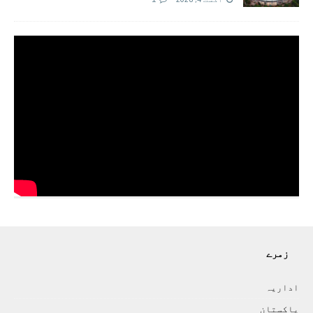
زمرے
اداريہ
پاکستان