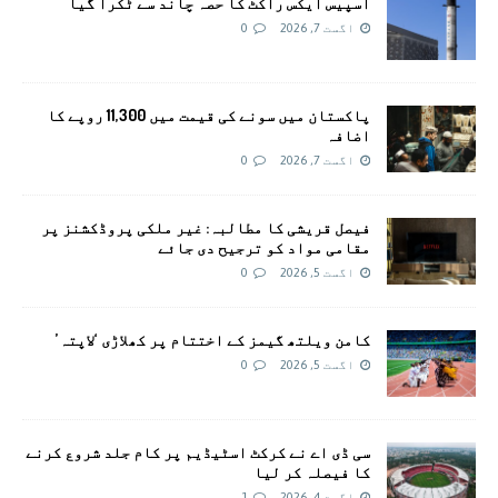
اسپیس ایکس راکٹ کا حصہ چاند سے ٹکرا گیا
اگست 7, 2026
0
پاکستان میں سونے کی قیمت میں 11,300 روپے کا
اضافہ
اگست 7, 2026
0
فیصل قریشی کا مطالبہ: غیر ملکی پروڈکشنز پر
مقامی مواد کو ترجیح دی جائے
اگست 5, 2026
0
کامن ویلتھ گیمز کے اختتام پر کھلاڑی ‘لاپتہ’
اگست 5, 2026
0
سی ڈی اے نے کرکٹ اسٹیڈیم پر کام جلد شروع کرنے
کا فیصلہ کر لیا
اگست 4, 2026
1