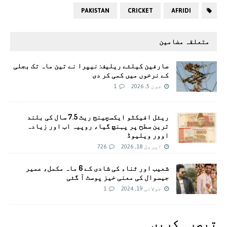
PAKISTAN
CRICKET
AFRIDI
متعلقہ مضامین
صارفین کیلئے ریلیف: نیپرا نے تین ماہ تک بجلی
کے نرخوں میں کمی کر دی
جون 5, 2026
1
ریئل افیکٹو ایکسچینج ریٹ 7.5 سال کی بلند
ترین سطح پر پہنچ گیا، روپیہ اب اور زیادہ
اوور ویلیوڈ
اپریل 18, 2026
726
شعیب اور ثناء کی شادی کے 6 ماہ مکمل، عمیر
جیسوال کی معنی خیز پوسٹ آ گئی
جولائی 19, 2024
1
تبصرہ کريں