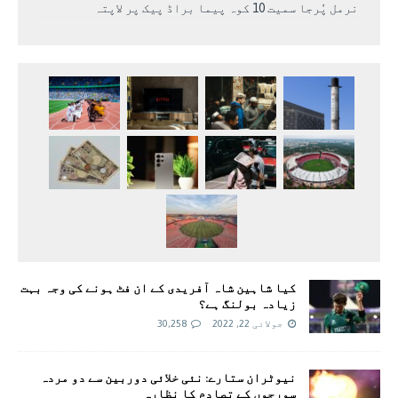
نرمل پُرجا سمیت 10 کوہ پیما براڈ پیک پر لاپتہ
کیا شاہین شاہ آفریدی کے ان فٹ ہونے کی وجہ بہت
زیادہ بولنگ ہے؟
جولائی 22, 2022
30,258
نیوٹران ستارے: نئی خلائی دوربین سے دو مردہ
سورجوں کے تصادم کا نظارہ