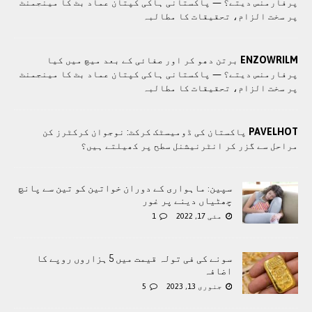
پرفارمنس دیتے؟ — پاکستانی ہاکی کپتان عماد بٹ کا مینجمنٹ
پر سخت الزام، تحقیقات کا مطالبہ
ENZOWRILM
برتن دھو کر اور صفائی کے بعد میچ میں کیا
پرفارمنس دیتے؟ — پاکستانی ہاکی کپتان عماد بٹ کا مینجمنٹ
پر سخت الزام، تحقیقات کا مطالبہ
PAVELHOT
پاکستان کی ڈومیسٹک کرکٹ: نوجوان کرکٹرز کن
مراحل سے گزر کر انٹرنیشنل سطح پر کھیلتے ہیں؟
سپین: ماہواری کے دوران خواتین کو تین سے پانچ
چھٹیاں دینے پر غور
مئی 17, 2022
1
سونے کی فی تولہ قیمت میں 5 ہزاروں روپے کا
اضافہ
جنوری 13, 2023
5