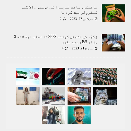
مائیکرو سافٹ نے پیزا کی خوشبو والا گیم
کنٹرولر پیش کردیا
جولائی 27, 2023
0
زکوٰۃ کی کٹوتی کیلئے 2023 کا نصاب ایک لاکھ 3
ہزار 159 روپے مقرر
مارچ 21, 2023
4