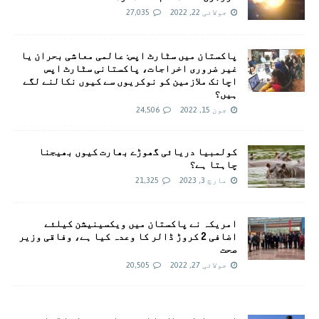
جولائی 22, 2022
27,035
پاکستان میں سٹارٹ اپس: عالمی معاشی بحران یا
غیر ضروری اخراجات، پاکستانی سٹارٹ اپس
اچانک ملازمین کو نوکریوں سے کیوں نکالنے لگے
ہیں؟
جون 15, 2022
24,506
کولمبیا دریائی گھوڑے بھارت کیوں بھیجنا
چاہتا ہے؟
مارچ 3, 2023
21,325
امريکہ نے پاکستان میں ویکسینیشن کیلئے
اضافی 2 کروڑ ڈالر کا وعدہ کیا ہے، وفاقی وزیر
صحت
جولائی 27, 2022
20,505