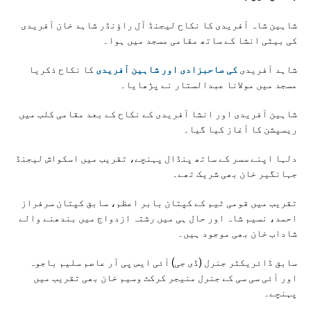
شاہین شاہ آفریدی کا نکاح لیجنڈ آل راؤنڈر شاہد خان آفریدی
کی بیٹی انشا کے ساتھ مقامی مسجد میں ہوا۔
شاہد آفریدی
کی صاحبزادی اور شاہین آفریدی
کا نکاح ذکریا
مسجد میں مولانا عبدالستار نے پڑھایا۔
شاہین آفریدی اور انشا آفریدی کے نکاح کے بعد مقامی کلب میں
ریسپشن کا آغاز کیا گیا۔
دلہا اپنے سسر کے ساتھ پنڈال پہنچے، تقریب میں اسکواش لیجنڈ
جہانگیر خان بھی شریک تھے۔
تقریب میں قومی ٹیم کے کپتان بابر اعظم، سابق کپتان سرفراز
احمد، نسیم شاہ اور حال ہی میں رشتہ ازدواج میں بندھنے والے
شاداب خان بھی موجود ہیں۔
سابق ڈائریکٹر جنرل (ڈی جی) آئی ایس پی آر عاصم سلیم باجوہ
اور آئی سی سی کے جنرل منیجر کرکٹ وسیم خان بھی تقریب میں
پہنچے۔