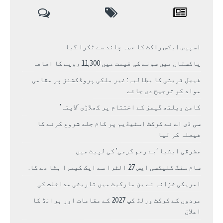
اسپیس ایکس راکٹ کا حصہ چاند سے ٹکرا گیا
پاکستان میں سونے کی قیمت میں 11,300 روپے کا اضافہ
فیصل قریشی کا مطالبہ: غیر ملکی پروڈکشنز پر مقامی
مواد کو ترجیح دی جائے
کامن ویلتھ گیمز کے اختتام پر کھلاڑی ‘لاپتہ’
سی ڈی اے نے کرکٹ اسٹیڈیم پر کام جلد شروع کرنے کا
فیصلہ کر لیا
مشرقی ایشیا ‘بے رحم گرمی’ کی لپیٹ میں
سام سنگ گلیکسی ایس 27 الٹرا سے ایک کیمرا ہٹا دے گا.
امریکی خزانہ نے ین مارکیٹ میں تاریخی مداخلت کی
مردوں کے کرکٹ ورلڈ کپ 2027 کے مقامات اور برانڈ کا
اعلان