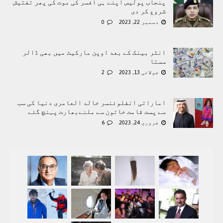
پنجاب پولیس اپنے ہی افسر کی موت کی پھر تفتیش
شروع کر دی
دسمبر 22, 2023
0
انٹر بینک کے بعد اوپن مارکیٹ میں بھی ڈالر
سستا
جولائی 13, 2023
2
اماراتی انفلوئنسر خالد العامری دنیا کی سب
سے پست قامت خاتون سے ملنےبھارت پہنچ گئے
فروری 24, 2023
6