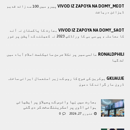
VIVOD IZ ZAPOYA NA DOMY_MEOT
پیرو میں 100 سے زائد قدیم
ڈیزائن دریافت
VIVOD IZ ZAPOYA NA DOMY_SAOT
بھارت کا پاکستان نہ آنے
کا معاملہ، پی سی بی کا ورلڈکپ 2023 نہ کھیلنے کے آپشن پر غور
RONALDPHILI
عالمی سیر پر نکلا جرمن سائیکلسٹ اسلام آباد میں
لٹ گیا
GKIJAUJE
یوکرین کی فوج کا روس کے زیر استعمال ایرانی ساختہ
ڈرون مار گرانے کا دعویٰ
بھارت میں نِپا وائرس کے پھیلاؤ پر ایشیائی
ہوائی اڈوں پر اسکریننگ سخت کر دی گئی
جنوری 27, 2026
0