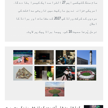
سام سنگ گلیکسی ایس 27 الٹرا سے ایک کیمرا ہٹا دے گا.
امریکی خزانہ نے ین مارکیٹ میں تاریخی مداخلت کی
مردوں کے کرکٹ ورلڈ کپ 2027 کے مقامات اور برانڈ کا
اعلان
نرمل پُرجا سمیت 10 کوہ پیما براڈ پیک پر لاپتہ
کیا شاہین شاہ آفریدی کے ان فٹ ہونے کی وجہ بہت