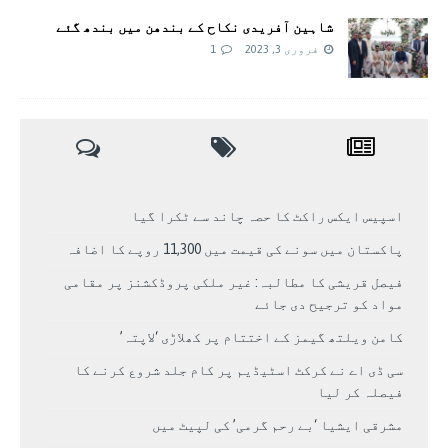
شاہین آفریدی نکاح کے بندھن میں بندھ گئے
فروری 3, 2023
1
اسپیس ایکس راکٹ کا حصہ چاند سے ٹکرا گیا
پاکستان میں سونے کی قیمت میں 11,300 روپے کا اضافہ
فیصل قریشی کا مطالبہ: غیر ملکی پروڈکشنز پر مقامی
مواد کو ترجیح دی جائے
کامن ویلتھ گیمز کے اختتام پر کھلاڑی ‘لاپتہ’
سی ڈی اے نے کرکٹ اسٹیڈیم پر کام جلد شروع کرنے کا
فیصلہ کر لیا
مشرقی ایشیا ‘بے رحم گرمی’ کی لپیٹ میں