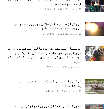
زیادہ بولنگ ہے؟
جولائی 22, 2022
30,323
نیوٹران ستارے: نئی خلائی دوربین سے دو مردہ
سورجوں کے تصادم کا نظارہ
جولائی 22, 2022
27,085
پاکستان میں سٹارٹ اپس: عالمی معاشی بحران یا
غیر ضروری اخراجات، پاکستانی سٹارٹ اپس
اچانک ملازمین کو نوکریوں سے کیوں نکالنے لگے
ہیں؟
جون 15, 2022
24,551
کولمبیا دریائی گھوڑے بھارت کیوں بھیجنا
چاہتا ہے؟
مارچ 3, 2023
21,350
امريکہ نے پاکستان میں ویکسینیشن کیلئے