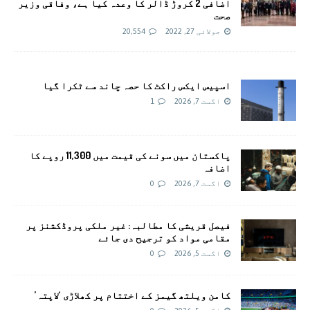
اضافی 2 کروڑ ڈالر کا وعدہ کیا ہے، وفاقی وزیر
صحت
جولائی 27, 2022
20,554
اسپیس ایکس راکٹ کا حصہ چاند سے ٹکرا گیا
اگست 7, 2026
1
پاکستان میں سونے کی قیمت میں 11,300 روپے کا
اضافہ
اگست 7, 2026
0
فیصل قریشی کا مطالبہ: غیر ملکی پروڈکشنز پر
مقامی مواد کو ترجیح دی جائے
اگست 5, 2026
0
کامن ویلتھ گیمز کے اختتام پر کھلاڑی ‘لاپتہ’