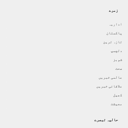
زمرے
اداريہ
پاکستان
تازہ ترين
دلچسپ
شوبز
صحت
عالمی خبريں
علاقائی خبريں
کھيل
معيشت
حالیہ تبصرے