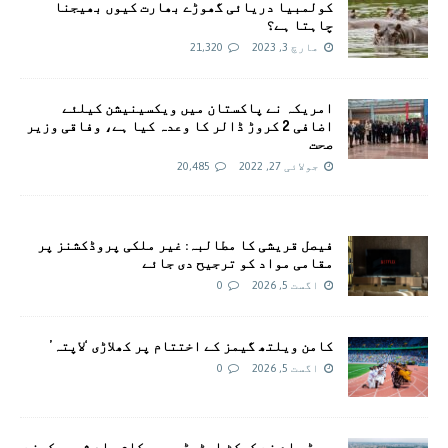
کولمبیا دریائی گھوڑے بھارت کیوں بھیجنا
چاہتا ہے؟
مارچ 3, 2023
21,320
امريکہ نے پاکستان میں ویکسینیشن کیلئے
اضافی 2 کروڑ ڈالر کا وعدہ کیا ہے، وفاقی وزیر
صحت
جولائی 27, 2022
20,485
فیصل قریشی کا مطالبہ: غیر ملکی پروڈکشنز پر
مقامی مواد کو ترجیح دی جائے
اگست 5, 2026
0
کامن ویلتھ گیمز کے اختتام پر کھلاڑی ‘لاپتہ’
اگست 5, 2026
0
سی ڈی اے نے کرکٹ اسٹیڈیم پر کام جلد شروع کرنے