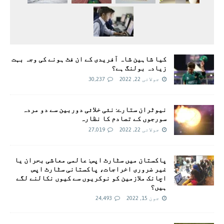
کیا شاہین شاہ آفریدی کے ان فٹ ہونے کی وجہ بہت
زیادہ بولنگ ہے؟
جولائی 22, 2022
30,237
نیوٹران ستارے: نئی خلائی دوربین سے دو مردہ
سورجوں کے تصادم کا نظارہ
جولائی 22, 2022
27,019
پاکستان میں سٹارٹ اپس: عالمی معاشی بحران یا
غیر ضروری اخراجات، پاکستانی سٹارٹ اپس
اچانک ملازمین کو نوکریوں سے کیوں نکالنے لگے
ہیں؟
جون 15, 2022
24,493