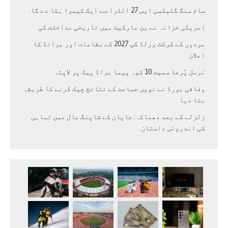
سام سنگ گلیکسی ایس 27 الٹرا سے ایک کیمرا ہٹا دے گا.
امریکی خزانہ نے ین مارکیٹ میں تاریخی مداخلت کی
مردوں کے کرکٹ ورلڈ کپ 2027 کے مقامات اور برانڈ کا
اعلان
نرمل پُرجا سمیت 10 کوہ پیما براڈ پیک پر لاپتہ
وفاقی بورڈ نے نویں جماعت کے نتائج چیک کرنے کا طریقہ
بتا دیا
زلزلے کے بعد دھماکہ: جاپان کے شاپنگ مال میں تباہی
کی اندرونی داستان