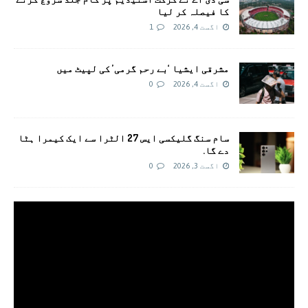
کا فیصلہ کر لیا
اگست 4, 2026
1
مشرقی ایشیا ‘بے رحم گرمی’ کی لپیٹ میں
اگست 4, 2026
0
سام سنگ گلیکسی ایس 27 الٹرا سے ایک کیمرا ہٹا
دے گا.
اگست 3, 2026
0