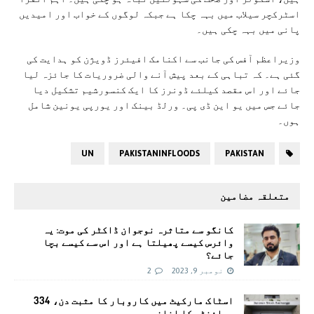
اسٹرکچر سیلاب میں بہہ چکا ہے جبکہ لوگوں کے خواب اور امیدیں
پانی میں بہہ چکی ہیں۔
وزیراعظم آفس کی جانب سے اکنامک افیئرز ڈویژن کو ہدایت کی
گئی ہے۔ کہ تباہی کے بعد پیش آنے والی ضروریات کا جائزہ لیا
جائے اور اس مقصد کیلئے ڈونرز کا ایک کنسورشیم تشکیل دیا
جائے جس میں یو این ڈی پی۔ ورلڈ بینک اور یورپی یونین شامل
ہوں۔
UN
PAKISTANINFLOODS
PAKISTAN
متعلقہ مضامین
کانگو سے متاثرہ نوجوان ڈاکٹر کی موت: یہ
وائرس کیسے پھیلتا ہے اور اس سے کیسے بچا
جائے؟
نومبر 9, 2023
2
اسٹاک مارکیٹ میں کاروبار کا مثبت دن، 334
پوائنٹس کا اضافہ