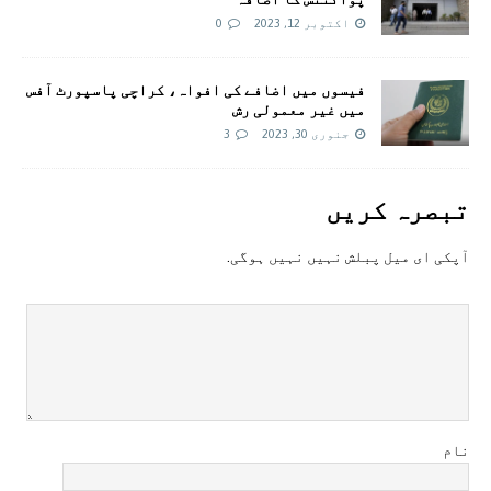
اکتوبر 12, 2023
0
فیسوں میں اضافے کی افواہ، کراچی پاسپورٹ آفس
میں غیر معمولی رش
جنوری 30, 2023
3
تبصرہ کريں
آپکی ای ميل پبلش نہيں نہيں ہوگی.
نام