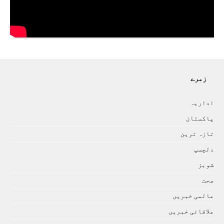
زمرے
اداريہ
پاکستان
تازہ ترين
دلچسپ
شوبز
صحت
عالمی خبريں
علاقائی خبريں