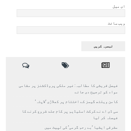
ای میل
ویب سائٹ
فیصل قریشی کا مطالبہ: غیر ملکی پروڈکشنز پر مقامی
مواد کو ترجیح دی جائے
کامن ویلتھ گیمز کے اختتام پر کھلاڑی ‘لاپتہ’
سی ڈی اے نے کرکٹ اسٹیڈیم پر کام جلد شروع کرنے کا
فیصلہ کر لیا
مشرقی ایشیا ‘بے رحم گرمی’ کی لپیٹ میں