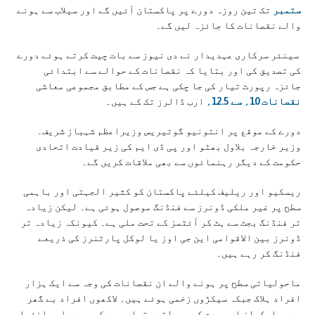
ستمبر
تک تین روزہ دورے پر پاکستان آئیں گے اور سیلاب سے ہونے
والے نقصانات کا جائزہ لیں گے۔
سینئر سرکاری عہدیدار نے دی نیوز سے بات چیت کرتے ہوئے دورے
کی تصدیق کی اور بتایا کہ نقصانات کے حوالے سے ابتدائی
جائزہ رپورٹ تیار کی جا چکی ہے جس کے مطابق مجموعی معاشی
نقصانات 10؍ سے 12.5؍
ارب ڈالرز تک کے ہیں۔
دورے کے موقع پر انتونیو گوتیریس وزیراعظم شہباز شریف۔
وزیر خارجہ بلاول بھٹو اور پی ڈی ایم کی زیر قیادت اتحادی
حکومت کے دیگر رہنمائوں سے بھی ملاقات کریں گے۔
ریسکیو اور ریلیف کیلئے پاکستان کو کثیر الجہتی اور باہمی
سطح پر غیر ملکی ڈونرز سے فنڈنگ موصول ہوئی ہے۔ لیکن زیادہ
تر فنڈنگ بجٹ سے ہٹ کر آئٹمز کے تحت ملی ہے۔ کیونکہ زیادہ تر
ڈونرز بین الاقوامی این جی اوز یا لوکل پارٹنرز کی ذریعے
فنڈنگ کر رہے ہیں۔
ماحولیاتی سطح پر ہونے والے ان نقصانات کی وجہ سے ایک ہزار
افراد ہلاک جبکہ سیکڑوں زخمی ہوئے ہیں۔ لاکھوں افراد بے گھر
ہیں، اسکولز اور صحت کی سہولتیں تباہ ہو چکی ہیں۔ اہم انفرا