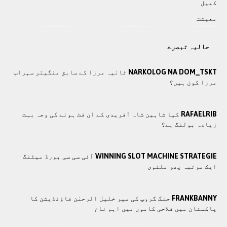
کھيل
معيشت
حالیہ تبصرے
NARKOLOG NA DOM_TSKT
ثانیہ مرزا کے سابق منگیتر سہراب
مرزا کون ہیں؟
RAFAELRIB
کیا شاہین شاہ آفریدی کے ان فٹ ہونے کی وجہ بہت
زیادہ بولنگ ہے؟
WINNING SLOT MACHINE STRATEGIE
آئی سی سی بورڈ میٹنگ
ایک مرتبہ پھر ملتوی
FRANKBANNY
جنگ گروپ کی میر خلیل الرحمٰن فاؤنڈیشن کا
پاکستان میں فلاحی کاموں ميں اہم نام