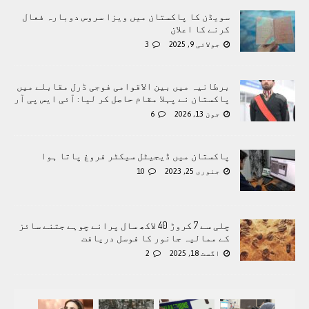
سویڈن کا پاکستان میں ویزا سروس دوبارہ فعال
کرنے کا اعلان
جولائی 9, 2025
3
برطانیہ میں بین الاقوامی فوجی ڈرل مقابلے میں
پاکستان نے پہلا مقام حاصل کر لیا: آئی ایس پی آر
جون 13, 2026
6
پاکستان ميں ڈيجيٹل سيکٹر فروغ پاتا ہوا
جنوری 25, 2023
10
چلی سے 7 کروڑ 40 لاکھ سال پرانے چوہے جتنے سائز
کے ممالیہ جانور کا فوسل دریافت
اگست 18, 2025
2