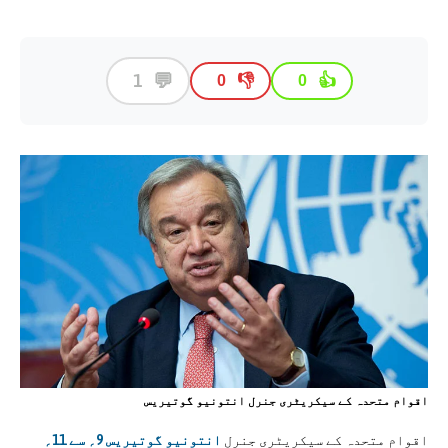
💬
1
👎
👍
0
0
اقوام متحدہ کے سیکریٹری جنرل انتونیو گوتیریس
اقوام متحدہ کے سیکریٹری جنرل
انتونیو گوتیریس 9؍ سے 11؍