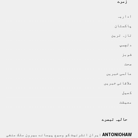
زمرے
اداريہ
پاکستان
تازہ ترين
دلچسپ
شوبز
صحت
عالمی خبريں
علاقائی خبريں
کھيل
معيشت
حالیہ تبصرے
ANTONIOHAW
ايران انٹرنيٹ کو وسيع پيمانے بيرون ملک منفی