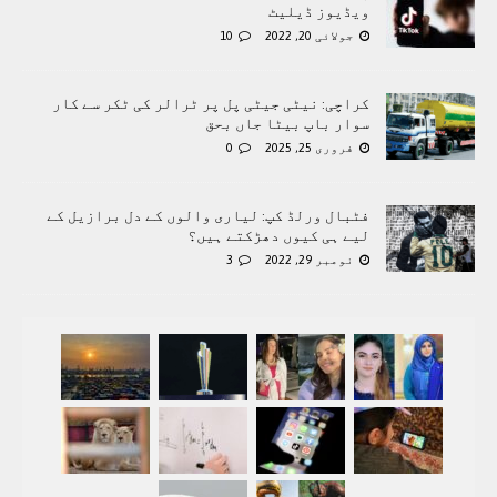
ویڈیوز ڈیلیٹ
جولائی 20, 2022
10
کراچی: نیٹی جیٹی پل پر ٹرالر کی ٹکر سے کار
سوار باپ بیٹا جاں بحق
فروری 25, 2025
0
فٹبال ورلڈ کپ: لیاری والوں کے دل برازیل کے
لیے ہی کیوں دھڑکتے ہیں؟
نومبر 29, 2022
3