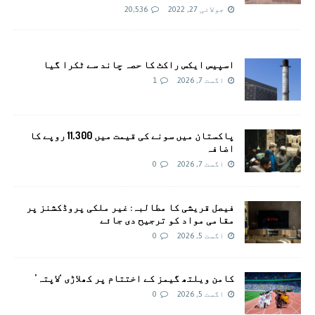
جولائی 27, 2022
20,536
اسپیس ایکس راکٹ کا حصہ چاند سے ٹکرا گیا
اگست 7, 2026
1
پاکستان میں سونے کی قیمت میں 11,300 روپے کا
اضافہ
اگست 7, 2026
0
فیصل قریشی کا مطالبہ: غیر ملکی پروڈکشنز پر
مقامی مواد کو ترجیح دی جائے
اگست 5, 2026
0
کامن ویلتھ گیمز کے اختتام پر کھلاڑی ‘لاپتہ’
اگست 5, 2026
0