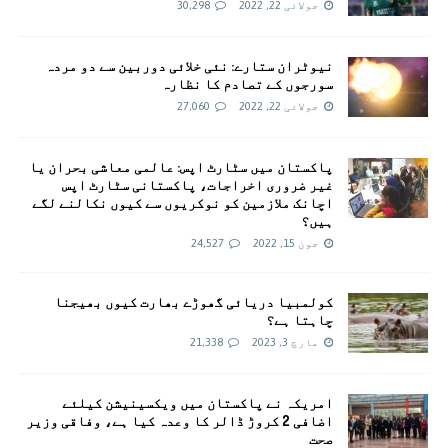
جولائی 22, 2022
30,298
نیوٹران ستارے: نئی خلائی دوربین سے دو مردہ
سورجوں کے تصادم کا نظارہ
جولائی 22, 2022
27,060
پاکستان میں سٹارٹ اپس: عالمی معاشی بحران یا
غیر ضروری اخراجات، پاکستانی سٹارٹ اپس
اچانک ملازمین کو نوکریوں سے کیوں نکالنے لگے
ہیں؟
جون 15, 2022
24,527
کولمبیا دریائی گھوڑے بھارت کیوں بھیجنا
چاہتا ہے؟
مارچ 3, 2023
21,338
امريکہ نے پاکستان میں ویکسینیشن کیلئے
اضافی 2 کروڑ ڈالر کا وعدہ کیا ہے، وفاقی وزیر
صحت