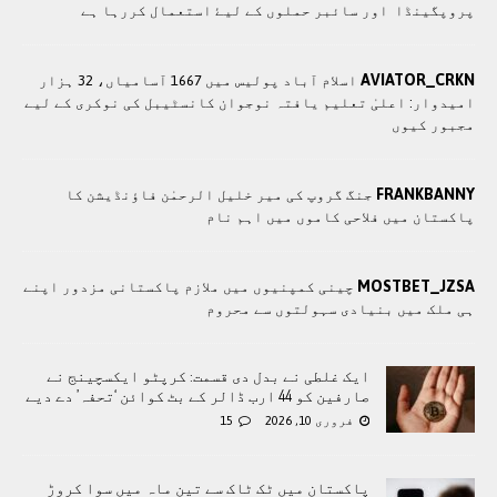
پروپگينڈا اور سائبر حملوں کے ليۓ استعمال کررہا ہے
AVIATOR_CRKN
اسلام آباد پولیس میں 1667 آسامیاں، 32 ہزار
امیدوار: اعلیٰ تعلیم یافتہ نوجوان کانسٹیبل کی نوکری کے لیے
مجبور کیوں
FRANKBANNY
جنگ گروپ کی میر خلیل الرحمٰن فاؤنڈیشن کا
پاکستان میں فلاحی کاموں ميں اہم نام
MOSTBET_JZSA
چينی کمپنيوں ميں ملازم پاکستانی مزدور اپنے
ہی ملک ميں بنيادی سہولتوں سے محروم
ایک غلطی نے بدل دی قسمت: کرپٹو ایکسچینج نے
صارفین کو 44 ارب ڈالر کے بٹ کوائن ‘تحفہ’ دے دیے
فروری 10, 2026
15
پاکستان میں ٹک ٹاک سے تین ماہ میں سوا کروڑ