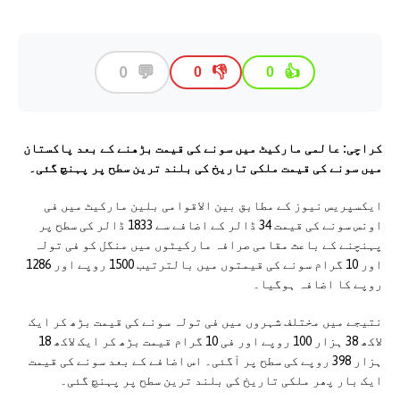
💬
0
👎
👍
0
0
کراچی: عالمی مارکیٹ میں سونے کی قیمت بڑھنے کے بعد پاکستان
میں سونے کی قیمت ملکی تاریخ کی بلند ترین سطح پر پہنچ گئی۔
ایکسپریس نیوز کے مطابق بین الاقوامی بلین مارکیٹ میں فی
اونس سونے کی قیمت 34 ڈالر کے اضافے سے 1833 ڈالر کی سطح پر
پہنچنے کے باعث مقامی صرافہ مارکیٹوں میں منگل کو فی تولہ
اور 10 گرام سونے کی قیمتوں میں بالترتیب 1500 روپے اور 1286
روپے کا اضافہ ہوگیا۔
نتیجے میں مختلف شہروں میں فی تولہ سونے کی قیمت بڑھ کر ایک
لاکھ 38 ہزار 100 روپے اور فی 10 گرام قیمت بڑھ کر ایک لاکھ 18
ہزار 398 روپے کی سطح پر آگئی۔ اس اضافے کے بعد سونے کی قیمت
ایک بار پھر ملکی تاریخ کی بلند ترین سطح پر پہنچ گئی۔