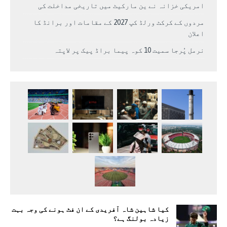
امریکی خزانہ نے ین مارکیٹ میں تاریخی مداخلت کی
مردوں کے کرکٹ ورلڈ کپ 2027 کے مقامات اور برانڈ کا
اعلان
نرمل پُرجا سمیت 10 کوہ پیما براڈ پیک پر لاپتہ
کیا شاہین شاہ آفریدی کے ان فٹ ہونے کی وجہ بہت
زیادہ بولنگ ہے؟