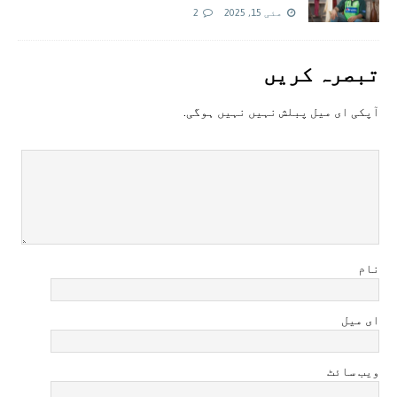
مئی 15, 2025
2
تبصرہ کريں
آپکی ای ميل پبلش نہيں نہيں ہوگی.
نام
ای میل
ویب سائٹ