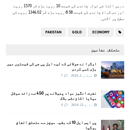
دریں اثنا فی تولہ چاندی کی قیمت 10 روپے بڑھ کر 1570 روپے
اور دس گرام چاندی کی قیمت 8.58 روپے بڑھ کر 1346.02 روپے کی
سطح پر آگئی۔
PAKISTAN
GOLD
ECONOMY
متعلقہ مضامین
اوگرا نے جولائی کے لیے ایل پی جی کی قیمتوں میں
بڑی کمی کردی
جولائی 1, 2026
7
نفرت انگیز مواد پھیلانے پر 450 سے زائد سوشل
میڈیا اکاؤنٹس بلاک
مارچ 22, 2024
0
پی ایس ایل 10 کے بقیہ میچز سے متعلق اتفاق
ہوگیا