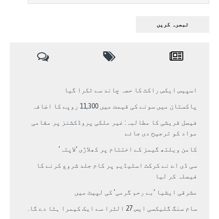
اسپیس ایکس راکٹ کا حصہ چاند سے ٹکرا گیا
پاکستان میں سونے کی قیمت میں 11,300 روپے کا اضافہ
فیصل قریشی کا مطالبہ: غیر ملکی پروڈکشنز پر مقامی
مواد کو ترجیح دی جائے
کامن ویلتھ گیمز کے اختتام پر کھلاڑی ‘لاپتہ’
سی ڈی اے نے کرکٹ اسٹیڈیم پر کام جلد شروع کرنے کا
فیصلہ کر لیا
مشرقی ایشیا ‘بے رحم گرمی’ کی لپیٹ میں
سام سنگ گلیکسی ایس 27 الٹرا سے ایک کیمرا ہٹا دے گا.