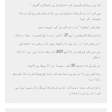
کامن ویلتھ گیمز کے اختتام پر کھلاڑی ‘لاپتہ’
سی ڈی اے نے کرکٹ اسٹیڈیم پر کام جلد شروع کرنے کا
فیصلہ کر لیا
مشرقی ایشیا ‘بے رحم گرمی’ کی لپیٹ میں
سام سنگ گلیکسی ایس 27 الٹرا سے ایک کیمرا ہٹا دے گا.
امریکی خزانہ نے ین مارکیٹ میں تاریخی مداخلت کی
مردوں کے کرکٹ ورلڈ کپ 2027 کے مقامات اور برانڈ کا
اعلان
نرمل پُرجا سمیت 10 کوہ پیما براڈ پیک پر لاپتہ
وفاقی بورڈ نے نویں جماعت کے نتائج چیک کرنے کا طریقہ
بتا دیا
زلزلے کے بعد دھماکہ: جاپان کے شاپنگ مال میں تباہی
کی اندرونی داستان