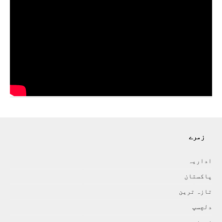
زمرے
اداريہ
پاکستان
تازہ ترين
دلچسپ