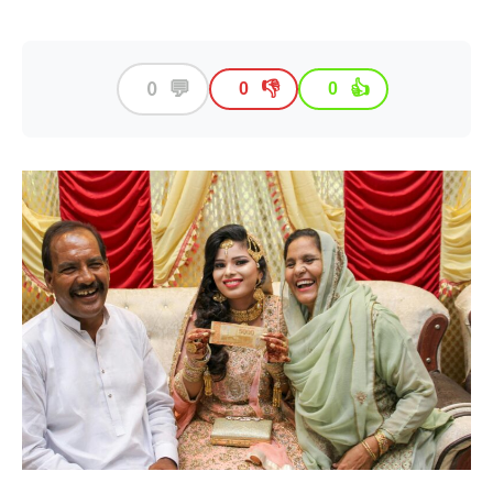
💬
0
👎
👍
0
0