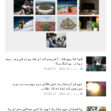
کیا شاہین شاہ آفریدی کے ان فٹ ہونے کی وجہ بہت
زیادہ بولنگ ہے؟
جولائی 22, 2022
30,241
نیوٹران ستارے: نئی خلائی دوربین سے دو مردہ
سورجوں کے تصادم کا نظارہ
جولائی 22, 2022
27,022
پاکستان میں سٹارٹ اپس: عالمی معاشی بحران یا