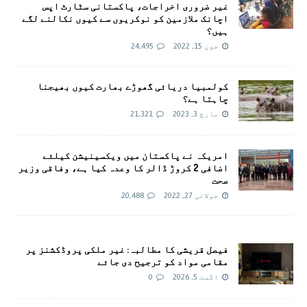
غیر ضروری اخراجات، پاکستانی سٹارٹ اپس
اچانک ملازمین کو نوکریوں سے کیوں نکالنے لگے
ہیں؟
جون 15, 2022
24,495
کولمبیا دریائی گھوڑے بھارت کیوں بھیجنا
چاہتا ہے؟
مارچ 3, 2023
21,321
امريکہ نے پاکستان میں ویکسینیشن کیلئے
اضافی 2 کروڑ ڈالر کا وعدہ کیا ہے، وفاقی وزیر
صحت
جولائی 27, 2022
20,488
فیصل قریشی کا مطالبہ: غیر ملکی پروڈکشنز پر
مقامی مواد کو ترجیح دی جائے
اگست 5, 2026
0