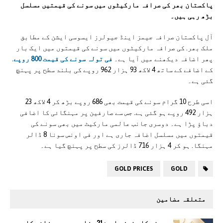
پاکستان بھر کی صرافہ مارکیٹوں میں سونے کی قیمتیں مسلسل
بڑھ رہی ہیں۔
آل پاکستان صرافہ جیمز اینڈ جیولرز ایسوسی ایشن کے مطابق
ملک بھر. کی صرافہ مارکیٹوں میں سونے کی قیمتوں میں ایک بار
پھر اضافہ دیکھنے میں آیا ہے۔
فی تولہ سونے کی قیمت 800 روپے
.
کے اضافے کے ساتھ 4 لاکھ 93 ہزار 962 روپے کی بلند سطح پر پہنچ
گئی ہے۔
اسی طرح 10 گرام سونے کی قیمت بھی 686 روپے بڑھ کر 4 لاکھ 23
ہزار 492 روپے ہو گئی ہے. جس سے صارفین پر مہنگائی کا اضافی
دباؤ پڑا ہے۔ دوسری جانب عالمی مارکیٹ میں بھی سونے کی
قیمتوں میں مسلسل اضافہ جاری ہے اور فی اونس سونا 8 ڈالر
مہنگا. ہو کر 4 ہزار 716 ڈالرز کی سطح پر پہنچ گیا ہے۔
GOLD PRICES
GOLD
متعلقہ مضامین
سونے کا جنون جاری: 21 ہزار روپے سے زائد کا