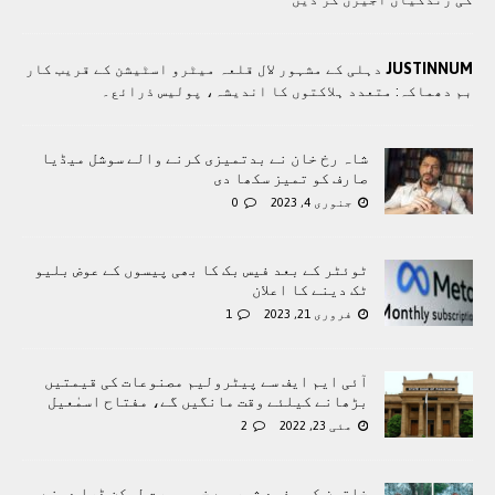
JUSTINNUM
دہلی کے مشہور لال قلعہ میٹرو اسٹیشن کے قریب کار
بم دھماکہ: متعدد ہلاکتوں کا انديشہ، پولیس ذرائع۔
شاہ رخ خان نے بدتمیزی کرنے والے سوشل میڈیا
صارف کو تمیز سکھا دی
جنوری 4, 2023
0
ٹوئٹر کے بعد فیس بک کا بھی پیسوں کے عوض بلیو
ٹک دینے کا اعلان
فروری 21, 2023
1
آئی ایم ایف سے پیٹرولیم مصنوعات کی قیمتیں
بڑھانے کیلئے وقت مانگیں گے، مفتاح اسمٰعیل
مئی 23, 2022
2
خاتون کی سفید شیر سے خوبصورت لیکن ڈرا دینے