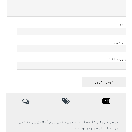
نام
ای میل
ویب سائٹ
فیصل قریشی کا مطالبہ: غیر ملکی پروڈکشنز پر مقامی
مواد کو ترجیح دی جائے