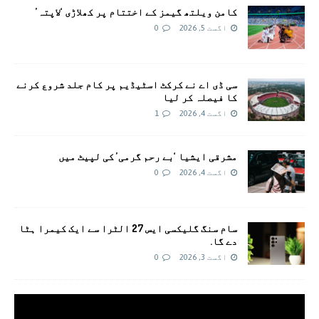
کامن ویلتھ گیمز کے اختتام پر کھلاڑی ‘لاپتہ’
اگست 5, 2026
0
سی ڈی اے نے کرکٹ اسٹیڈیم پر کام جلد شروع کرنے
کا فیصلہ کر لیا
اگست 4, 2026
1
مشرقی ایشیا ‘بے رحم گرمی’ کی لپیٹ میں
اگست 4, 2026
0
سام سنگ گلیکسی ایس 27 الٹرا سے ایک کیمرا ہٹا
دے گا.
اگست 3, 2026
0