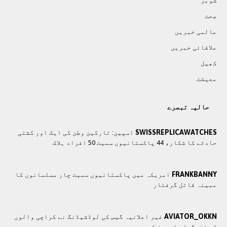
شوبز
صحت
عالمی خبريں
علاقائی خبريں
کھيل
معيشت
حالیہ تبصرے
SWISSREPLICAWATCHES
اسپین: تارکین وطن کی ایک اور کشتی
حادثے کا شکار، 44 پاکستانیوں سمیت 50 افراد ہلاک
FRANKBANNY
امریکہ میں پاکستانیوں سمیت چار مسلمانوں کا
مبینہ قاتل گرفتار
AVIATOR_OKKN
غیر اعلانیہ گیس کی لوڈشیڈنگ نے کراچی والوں
کی زندگیاں اجیرن کر دیں