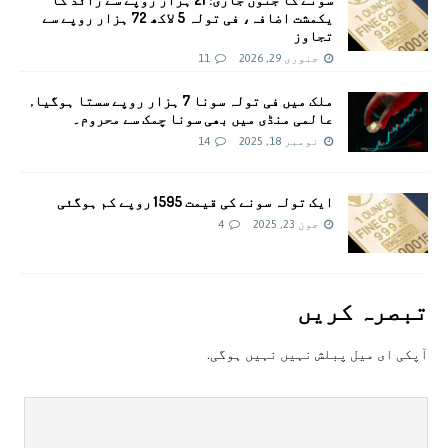
یکمشت اضافہ، فی تولہ 5 لاکھ 72 ہزار روپے سے
تجاوز
جنوری 29, 2026
11
ملک میں فی تولہ سونا 7 ہزار روپے سستا ہوگیا,
عالمی منڈی ميں بھی سونا چمک سے محروم۔
نومبر 18, 2025
14
ایک تولہ سونے کی قیمت 1595 روپے کم ہوگئی
جون 23, 2025
4
تبصرہ کريں
آپکی ای ميل پبلش نہيں نہيں ہوگی.