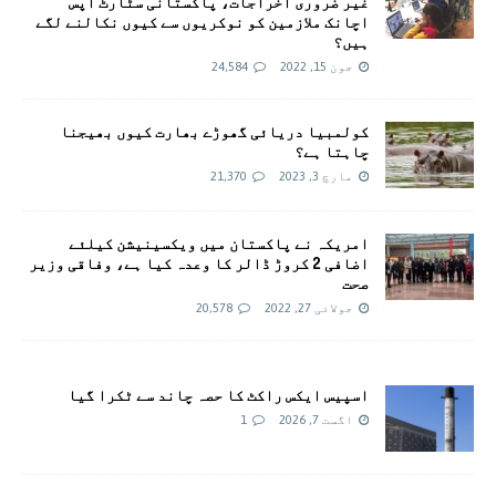
غیر ضروری اخراجات، پاکستانی سٹارٹ اپس
اچانک ملازمین کو نوکریوں سے کیوں نکالنے لگے
ہیں؟
جون 15, 2022
24,584
کولمبیا دریائی گھوڑے بھارت کیوں بھیجنا
چاہتا ہے؟
مارچ 3, 2023
21,370
امريکہ نے پاکستان میں ویکسینیشن کیلئے
اضافی 2 کروڑ ڈالر کا وعدہ کیا ہے، وفاقی وزیر
صحت
جولائی 27, 2022
20,578
اسپیس ایکس راکٹ کا حصہ چاند سے ٹکرا گیا
اگست 7, 2026
1