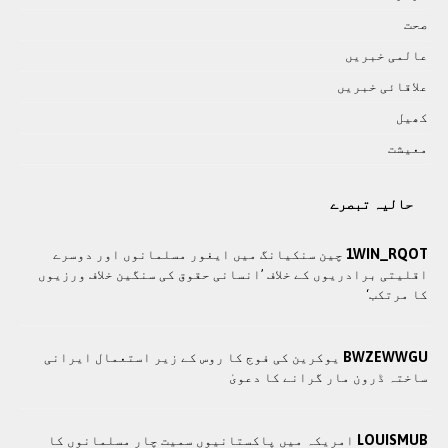
صحت
عالمی خبريں
علاقائی خبريں
کھيل
معيشت
حالیہ تبصرے
1WIN_RQOT
چین سنکیانگ میں ایغور مسلمانوں اور دوسرے
اقلیتی برادريوں کے خلاف ’انسانی حقوق کی سنگین خلاف ورزیوں
کا مرتکب‘
BWZEWWGU
یوکرین کی فوج کا روس کے زیر استعمال ایرانی
ساختہ ڈرون مار گرانے کا دعویٰ
LOUISMUB
امریکہ میں پاکستانیوں سمیت چار مسلمانوں کا