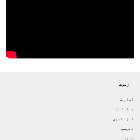
زمرے
اداريہ
پاکستان
تازہ ترين
دلچسپ
شوبز