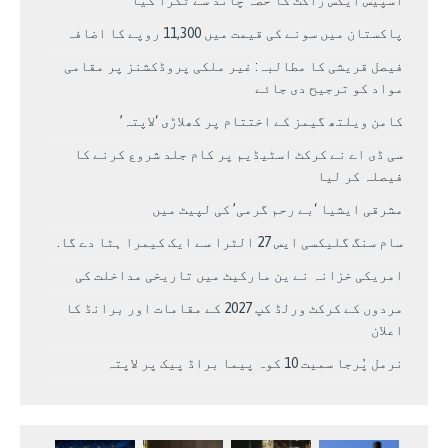
اسپیس ایکس راکٹ کا حصہ چاند سے ٹکرا گیا
پاکستان میں سونے کی قیمت میں 11,300 روپے کا اضافہ
فیصل قریشی کا مطالبہ: غیر ملکی پروڈکشنز پر مقامی
مواد کو ترجیح دی جائے
کامن ویلتھ گیمز کے اختتام پر کھلاڑی ‘لاپتہ’
سی ڈی اے نے کرکٹ اسٹیڈیم پر کام جلد شروع کرنے کا
فیصلہ کر لیا
مشرقی ایشیا ‘بے رحم گرمی’ کی لپیٹ میں
سام سنگ گلیکسی ایس 27 الٹرا سے ایک کیمرا ہٹا دے گا.
امریکی خزانہ نے ین مارکیٹ میں تاریخی مداخلت کی
مردوں کے کرکٹ ورلڈ کپ 2027 کے مقامات اور برانڈ کا
اعلان
نرمل پُرجا سمیت 10 کوہ پیما براڈ پیک پر لاپتہ