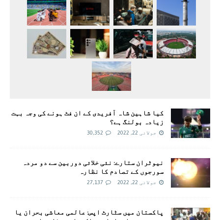
کیا شاہین شاہ آفریدی کے ان فٹ ہونے کی وجہ بہت
زیادہ بولنگ ہے؟
جولائی 22, 2022
30,352
نیوٹران ستارے: نئی خلائی دوربین سے دو مردہ
سورجوں کے تصادم کا نظارہ
جولائی 22, 2022
27,137
پاکستان میں سٹارٹ اپس: عالمی معاشی بحران یا