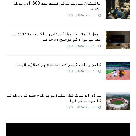
پاکستان میں سونے کی قیمت میں 11,300 روپے کا
اضافہ
اگست 7, 2026
0
فیصل قریشی کا مطالبہ: غیر ملکی پروڈکشنز پر
مقامی مواد کو ترجیح دی جائے
اگست 5, 2026
0
کامن ویلتھ گیمز کے اختتام پر کھلاڑی ‘لاپتہ’
اگست 5, 2026
0
سی ڈی اے نے کرکٹ اسٹیڈیم پر کام جلد شروع کرنے
کا فیصلہ کر لیا
اگست 4, 2026
1