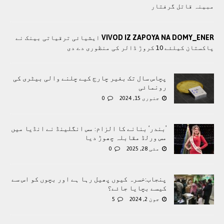
مبینہ قاتل گرفتار
VIVOD IZ ZAPOYA NA DOMY_ENER
ایشیائی ترقیاتی بینک نے
پاکستان کیلئے 10 کروڑ ڈالر کی منظوری دے دی
پچاس سال تک بغیر چارج کیے چلنے والی بیٹری کی
رونمائی
جنوری 15, 2024
0
’بندر‘ بنانے کا الزام: مس انگلینڈ نے انڈیا میں
مس ورلڈ مقابلہ چھوڑ دیا
مئی 28, 2025
0
پنجاب:خسرہ کیوں پھیل رہا ہے اور بچوں کو اس سے
کیسے بچایا جائے؟
جون 2, 2024
5