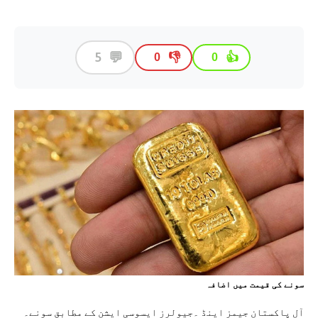
💬
5
👎
👍
0
0
سونے کی قيمت ميں اضافہ
آل پاکستان جیمز اینڈ ۔جیولرز ایسوسی ایشن کے مطابق سونے۔