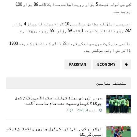
کی فی تولہ قیمت 5 ہزار روپے اضافے سے ایک لاکھ 86 ہزار 100
روپے ہے۔
ایسوسی ایشن کے مطابق ملک میں 10 گرام سونے کا بھاؤ 4 ہزار
287 روپے اضافے۔ کے بعد 1 لاکھ 59 ہزار 551 روپے ہوچکا ہے۔
عالمی مارکیٹ میں سونے کی قیمت 23 ڈالر کے اضافے کے بعد 1900
ڈالر فی اونس ہوگئی ہے۔
PAKISTAN
ECONOMY
متعلقہ مضامین
دورہ نیوزی لینڈ کیلئے اسکواڈ میں کون کون
ہوگا؟ کپتان سمیت نئے نام سامنے آگئے
مارچ 4, 2025
2
ایشیاء کپ ہاکی: نیا شیڈول جاری، پاکستان شرکت
نہیں کریگا