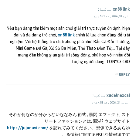
xn88 link
نے کہا:
مارچ 18, 2026 وقت 5:41 صبح
Nếu bạn đang tìm kiếm một sân chơi giải trí trực tuyến ổn định, hiện
đại và đa dạng trò chơi,
xn88 link
chính là lựa chọn đáng để trải
nghiệm. Với hệ thống trò chơi phong phú như: Bắn Cá Đổi Thưởng,
Mini Game Đá Gà, Xổ Số Ba Miền, Thể Thao Điện Tử,… Tại đây
mang đến không gian giải trí sống động, phù hợp với nhiều đối
tượng người dùng. TONY03-18O
REPLY
xudelnexcal
نے کہا:
اپریل 24, 2026 وقت 4:51 شام
それが何なのか分からないななみん 術式 , 黒閃 エフェクト, スト
リートファッションとは, 漏湖? ウェブサイト
https://jujunavi.com/
を訪れてみてください。想像できるあらゆ
る情報に関する便利な情報源です。