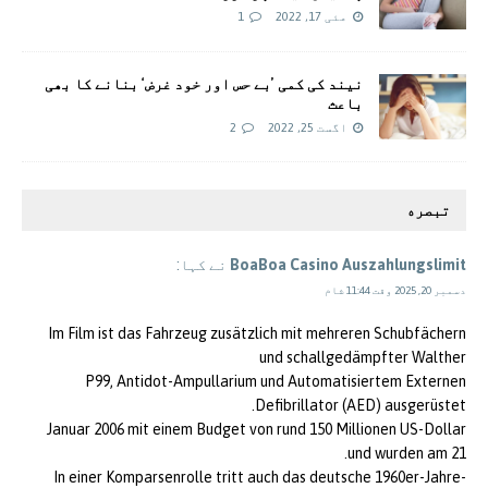
مئی 17, 2022
1
نیند کی کمی ’بے حس اور خود غرض‘ بنانے کا بھی
باعث
اگست 25, 2022
2
تبصره
BoaBoa Casino Auszahlungslimit
نے کہا:
دسمبر 20, 2025 وقت 11:44 شام
Im Film ist das Fahrzeug zusätzlich mit mehreren Schubfächern
und schallgedämpfter Walther
P99, Antidot-Ampullarium und Automatisiertem Externen
Defibrillator (AED) ausgerüstet.
Januar 2006 mit einem Budget von rund 150 Millionen US-Dollar
und wurden am 21.
In einer Komparsenrolle tritt auch das deutsche 1960er-Jahre-