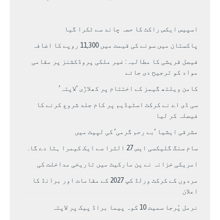
اسپیس ایکس راکٹ کا حصہ چاند سے ٹکرا گیا
پاکستان میں سونے کی قیمت میں 11,300 روپے کا اضافہ
فیصل قریشی کا مطالبہ: غیر ملکی پروڈکشنز پر مقامی
مواد کو ترجیح دی جائے
کامن ویلتھ گیمز کے اختتام پر کھلاڑی ‘لاپتہ’
سی ڈی اے نے کرکٹ اسٹیڈیم پر کام جلد شروع کرنے کا
فیصلہ کر لیا
مشرقی ایشیا ‘بے رحم گرمی’ کی لپیٹ میں
سام سنگ گلیکسی ایس 27 الٹرا سے ایک کیمرا ہٹا دے گا.
امریکی خزانہ نے ین مارکیٹ میں تاریخی مداخلت کی
مردوں کے کرکٹ ورلڈ کپ 2027 کے مقامات اور برانڈ کا
اعلان
نرمل پُرجا سمیت 10 کوہ پیما براڈ پیک پر لاپتہ