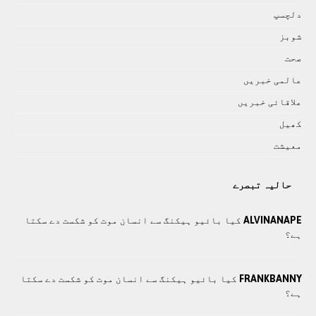
دلچسپ
شوبز
صحت
عالمی خبريں
علاقائی خبريں
کھيل
معيشت
حالیہ تبصرے
ALVINANAPE
کیا بائیو ہیکنگ سے انسان موت کو شکست دے سکتا
ہے؟
FRANKBANNY
کیا بائیو ہیکنگ سے انسان موت کو شکست دے سکتا
ہے؟