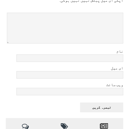
آپکی ای ميل پبلش نہيں نہيں ہوگی.
نام
ای میل
ویب سائٹ