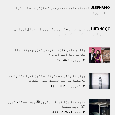
ULSPHAMO
شہریار منور دسمبر میں کس لڑکی سے شادی کرنے
والے ہیں؟
LUFXNOQC
یوکرین کی فوج کا روس کے زیر استعمال ایرانی
ساختہ ڈرون مار گرانے کا دعویٰ
باکسر عامر خان سے قیمتی گھڑی چھیننے والے
ملزمان کا اعتراف جرم
اپریل 5, 2023
0
بوتل کا پانی صحت کیلئے سنگین خطرات کا باعث
بن سکتا ہے: نئی تحقیق میں انکشاف
اکتوبر 10, 2025
11
حکومت کا بڑا فیصلہ: پٹرول 35 پیسے سستا، ڈیزل
5.71 روپے مہنگا
جولائی 21, 2026
3