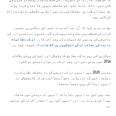
گئی تھی۔ تاکہ مدعا علیہ کو مختلف دعوؤں کا دفاع کرنا پڑے۔
جو بنیادی طور پر مختلف فورمز میں ایک ہی حقیقی سانچے سے اخذ
کی گئی ہیں۔‘
جج نے مزید کہا کہ ’یہ عدالت مدعا علیہ کو منگنی پر مجبور
کرنے کی کوشش میں معاونت نہیں کرے گی۔ جنہوں نے دعویدار۔ کی
ناخوشی کو برسوں تک جھیلنے کے بعد آخر کار۔
ان کے مطالبات
ماننے کی بجائے ان کی دھمکیوں پر ڈٹ جانے
کا فیصلہ کیا ہے۔‘
میگزین کی رپورٹ کے مطابق کاوشیگن اور ٹین کی پہلی ملاقات
2016 میں ہوئی تھی اور پھر ان کے درمیان دوستی ہو گئی۔
ستمبر 2020 میں انہوں نے اس دوستی کو دو مختلف نظریات سے
دیکھا۔ ٹین کے نزدیک وہ محض ’دوست‘ تھے جب کہ کاوشیگن نے
انہیں اپنا ’قریبی دوست‘ سمجھا۔
بعد میں ٹین نے انہیں بتایا کہ انہیں اس دوستی میں فاصلہ
پیدا کی ضرورت ہے۔ اور انہیں ’خود پر انحصار‘ کرنے کی ترغیب
دی۔