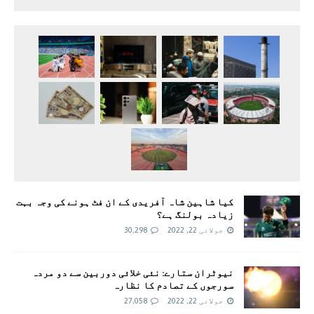
کیا شاہین شاہ آفریدی کے ان فٹ ہونے کی وجہ بہت
زیادہ بولنگ ہے؟
جولائی 22, 2022
30,298
نیوٹران ستارے: نئی خلائی دوربین سے دو مردہ
سورجوں کے تصادم کا نظارہ
جولائی 22, 2022
27,058