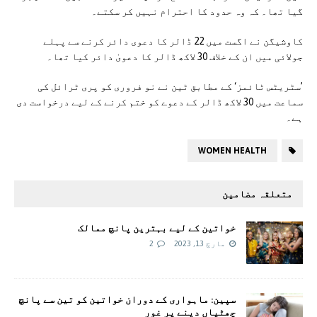
گیا تھا۔ کہ وہ حدود کا احترام نہیں کر سکتے۔
کاوشیگن نے اگست میں 22 ڈالر کا دعوی دائر کرنے سے پہلے
جولائی میں ان کے خلاف 30 لاکھ ڈالر کا دعویٰ دائر کیا تھا۔
’سٹریٹس ٹائمز‘ کے مطابق ٹین نے نو فروری کو پری ٹرائل کی
سماعت میں 30 لاکھ ڈالر کے دعوے کو ختم کرنے کے لیے درخواست دی
ہے۔
WOMEN HEALTH
متعلقہ مضامین
خواتین کے لیے بہترین پانچ ممالک
مارچ 13, 2023
2
سپین: ماہواری کے دوران خواتین کو تین سے پانچ
چھٹیاں دینے پر غور