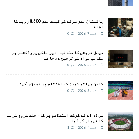
پاکستان میں سونے کی قیمت میں 11,300 روپے کا
اضافہ
اگست 7, 2026
0
فیصل قریشی کا مطالبہ: غیر ملکی پروڈکشنز پر
مقامی مواد کو ترجیح دی جائے
اگست 5, 2026
0
کامن ویلتھ گیمز کے اختتام پر کھلاڑی ‘لاپتہ’
اگست 5, 2026
0
سی ڈی اے نے کرکٹ اسٹیڈیم پر کام جلد شروع کرنے
کا فیصلہ کر لیا
اگست 4, 2026
1