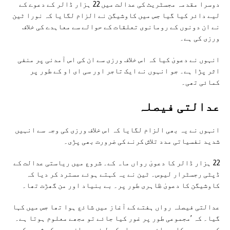
دوسرا مقدمہ مجسٹریٹ کی عدالت میں 22 ہزار ڈالر کے دعوے کے
لیے دائر کیا گیا جس میں کاوشیگن نے الزام لگایا کہ نورا ٹین
نے ان دونوں کے رومانوی تعلقات کے حوالے سے معاہدے کی خلاف
ورزی کی ہے۔
انہوں نے دعویٰ کیا کہ اس خلاف ورزی سے ان کی اس آمدنی پر منفی
اثر پڑا ہے۔ جو انہوں نے ایک تاجر اور سی ای او کے طور پر
کمائی تھی۔
عدالتی فيصلہ
انہوں نے یہ بھی الزام لگایا کہ اس خلاف ورزی کی وجہ سے انہیں
شدید نفسیاتی مدد تلاش کرنے کی ضرورت بھی پڑی۔
22 ہزار ڈالر کا دعویٰ رواں ماہ کے۔ شروع میں ریاستی عدالت کے
ڈپٹی رجسٹرار لیوس۔ ٹین نے یہ کہتے ہوئے مسترد کر دیا کہ
کاوشیگن کا دعویٰ ظاہری طور پر۔ بے بنیاد اور من گھڑت تھا۔
عدالتی فیصلہ رواں ہفتے کے آغاز میں شائع ہوا تھا جس میں کہا
گیا۔ کہ ’مجموعی طور پر غور کیا جائے تو مجھے معلوم ہوتا ہے۔
کہ موجودہ کارروائی دعویدار کی طرف سے جان بوجھ کر شروع کی