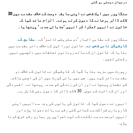
درمیان دوستی ہو گئی
سنگاپور میں ایک شخص نے اپنی سابقہ دوست کے خلاف مقدمے میں 30
لاکھ ڈالر ہرجانے کا دعویٰ کرتے ہوئے۔ الزام عائد کیا کہ
خاتون نے انہیں ٹھکرا کر انہیں ’جذباتی صدمہ‘ پہنچایا۔
سنگاپور کے مقامی اخبار ’دی سٹریٹس ٹائمز‘ کے ۔
مطابق کے
کاوشیگن نامی شخص نے
۔ خاتون نورا ٹین کے خلاف دائر مقدمے میں
بتایا کہ خاتون ان کے ساتھ رومانوی تعلقات میں دلچسپی نہیں
رکھتی تھیں۔
رپورٹ میں مزید بتایا گیا کہ کاوشیگن نے خاتون کے خلاف دو
مقدمے دائر کیے ہیں۔ جس میں ہائی کورٹ میں ان کی اچھی ساکھ۔
کو نقصان پہنچانے اور ان کی زندگی کو صدمہ پہنچانے۔ افسردگی
اور ان کے اثرت کے عوض۔ 30 لاکھ ڈالر کا دعویٰ بھی شامل ہے۔
انہوں نے دعویٰ کیا کہ خاتون کی باتوں کی وجہ سے انہیں اپنی
کاروباری شراکت سے کمائی گئی رقم سے ہاتھ دھونا پڑے اور
انہیں اس صدمے سے نکلنے کے لیے تھراپی پر بھاری رقم خرچ کرنا
پڑی۔