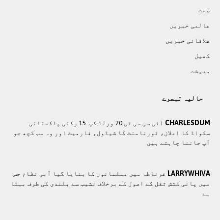
صحت
عالمی خبريں
علاقائی خبريں
کھيل
معيشت
حالیہ تبصرے
CHARLESDUM
آئی سی سی ٹی 20 ورلڈ کپ: 15 رکنی پاکستانی
سکواڈ کا اعلان، ٹورنامنٹ کا شیڈول، فارمیٹ اور وہ سب کچھ جو
آپ جاننا چاہتے ہیں
LARRYWHIVA
غرناطہ میں مسلمانوں کا بنایا گیا آبی نظام جس
میں پانی کشش ثقل کے اصول کے برخلاف نشیب سے بلندی کی طرف بہتا
ہے