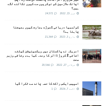
اچانک ملازمین کو نوکریوں سے کیوں نکالنے لگے
ہیں؟
جون 15, 2022
24,572
کولمبیا دریائی گھوڑے بھارت کیوں بھیجنا
چاہتا ہے؟
مارچ 3, 2023
21,364
امريکہ نے پاکستان میں ویکسینیشن کیلئے
اضافی 2 کروڑ ڈالر کا وعدہ کیا ہے، وفاقی وزیر
صحت
جولائی 27, 2022
20,566
اسپیس ایکس راکٹ کا حصہ چاند سے ٹکرا گیا
اگست 7, 2026
1