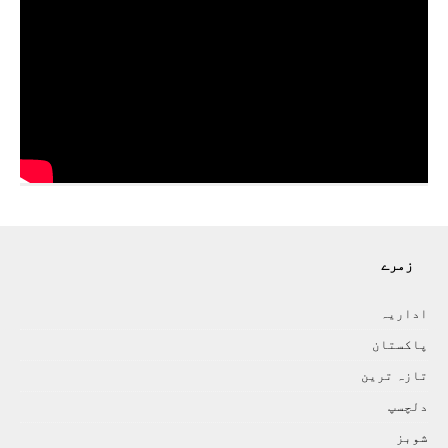
زمرے
اداريہ
پاکستان
تازہ ترين
دلچسپ
شوبز