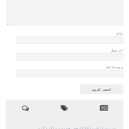
نام
ای میل
ویب سائٹ
اسپیس ایکس راکٹ کا حصہ چاند سے ٹکرا گیا