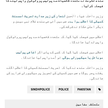
سندھ حکومت نے متعدد شخصیات سے پولیس پروٹوکول واپس لینے کا
فیصلہ کرلیا۔
وزیر داخلہ ضیاء الحسن
لنجار کی زیر صدارت تھریٹ اسسمنٹ
کمیٹی کا اجلاس ہوا ہے
، جس میں آئی جی سندھ غلام نبی میمن و
دیگر اعلیٰ حکام نے شرکت کی۔
اجلاس میں فیصلہ کیا گیا. کہ متعدد شخصیات سے پولیس پروٹوکول
واپس لے لیا جائے گا۔
اجلاس میں فیصلہ کیا گیا کہ کسی کے پاس اگر
اضافی پولیس
موبائل یا سیکیورٹی ہوگی.
تو اُسے واپس لیا جائے گا۔
وزیر داخلہ سندھ نے کہا کہ تھریٹ اسسمنٹ کمیٹی کا اجلاس اگلے
ہفتے پھر ہوگا، جس میں کمیٹی کی تجویز پر سیکیورٹی فراہم کی
جائے گی۔
SINDHPOLICE
POLICE
PAKISTAN
متعلقہ مضامین