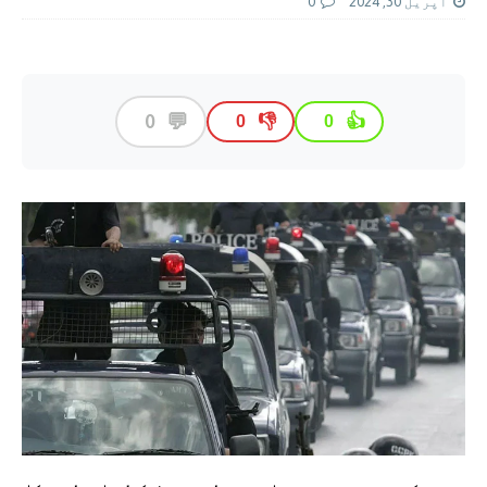
اپریل 30, 2024
0
💬
0
👎
👍
0
0