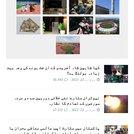
کیا شاہین شاہ آفریدی کے ان فٹ ہونے کی وجہ بہت
زیادہ بولنگ ہے؟
جولائی 22, 2022
30,343
نیوٹران ستارے: نئی خلائی دوربین سے دو مردہ
سورجوں کے تصادم کا نظارہ
جولائی 22, 2022
27,115
پاکستان میں سٹارٹ اپس: عالمی معاشی بحران یا
غیر ضروری اخراجات، پاکستانی سٹارٹ اپس