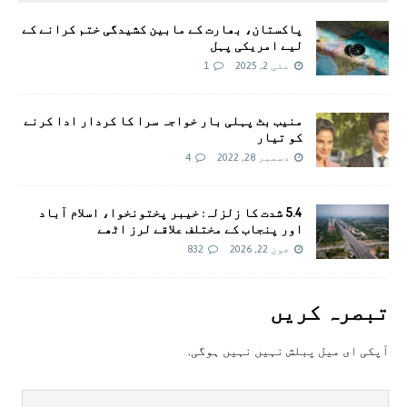
پاکستان، بھارت کے مابین کشیدگی ختم کرانے کے
لیے امریکی پہل
مئی 2, 2025
1
منیب بٹ پہلی بار خواجہ سرا کا کردار ادا کرنے
کو تیار
دسمبر 28, 2022
4
5.4 شدت کا زلزلہ: خیبر پختونخوا، اسلام آباد
اور پنجاب کے مختلف علاقے لرز اٹھے
جون 22, 2026
832
تبصرہ کريں
آپکی ای ميل پبلش نہيں نہيں ہوگی.