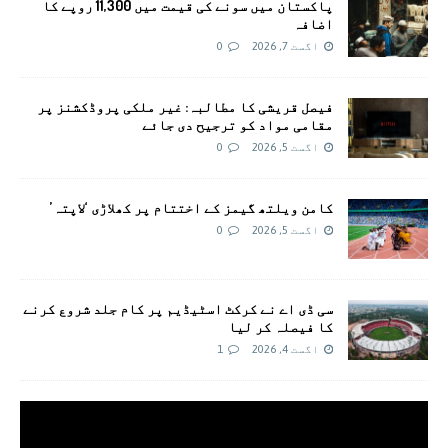
پاکستان میں سونے کی قیمت میں 11,300 روپے کا
اضافہ
اگست 7, 2026
0
فیصل قریشی کا مطالبہ: غیر ملکی پروڈکشنز پر
مقامی مواد کو ترجیح دی جائے
اگست 5, 2026
0
کامن ویلتھ گیمز کے اختتام پر کھلاڑی ‘لاپتہ’
اگست 5, 2026
0
سی ڈی اے نے کرکٹ اسٹیڈیم پر کام جلد شروع کرنے
کا فیصلہ کر لیا
اگست 4, 2026
1