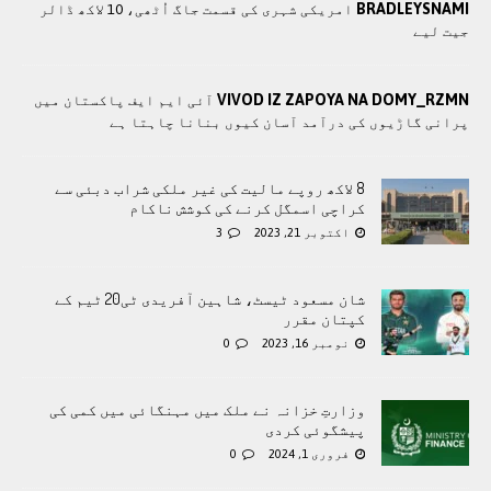
BRADLEYSNAMI
امریکی شہری کی قسمت جاگ اُٹھی، 10 لاکھ ڈالر
جیت لیے
VIVOD IZ ZAPOYA NA DOMY_RZMN
آئی ایم ایف پاکستان میں
پرانی گاڑیوں کی درآمد آسان کیوں بنانا چاہتا ہے
8 لاکھ روپے مالیت کی غیر ملکی شراب دبئی سے
کراچی اسمگل کرنے کی کوشش ناکام
اکتوبر 21, 2023
3
شان مسعود ٹیسٹ، شاہین آفریدی ٹی20 ٹیم کے
کپتان مقرر
نومبر 16, 2023
0
وزارتِ خزانہ نے ملک میں مہنگائی میں کمی کی
پیشگوئی کردی
فروری 1, 2024
0