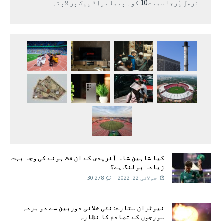
نرمل پُرجا سمیت 10 کوہ پیما براڈ پیک پر لاپتہ
کیا شاہین شاہ آفریدی کے ان فٹ ہونے کی وجہ بہت
زیادہ بولنگ ہے؟
جولائی 22, 2022
30,278
نیوٹران ستارے: نئی خلائی دوربین سے دو مردہ
سورجوں کے تصادم کا نظارہ