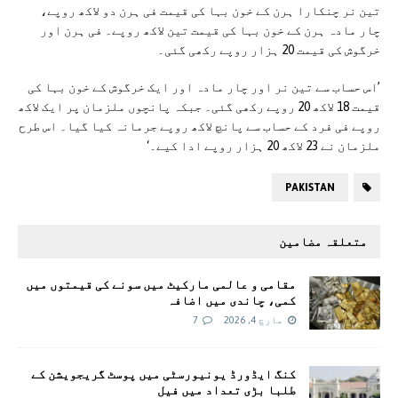
تین نر چنکارا ہرن کے خون بہا کی قیمت فی ہرن دو لاکھ روپے،
چار مادہ ہرن کے خون بہا کی قیمت تین لاکھ روپے۔ فی ہرن اور
خرگوش کی قیمت 20 ہزار روپے رکھی گئی۔
’اس حساب سے تین نر اور چار مادہ اور ایک خرگوش کے خون بہا کی
قیمت 18 لاکھ 20 روپے رکھی گئی۔ جبکہ پانچوں ملزمان پر ایک لاکھ
روپے فی فرد کے حساب سے پانچ لاکھ روپے جرمانہ کیا گیا۔ اس طرح
ملزمان نے 23 لاکھ 20 ہزار روپے ادا کیے۔‘
PAKISTAN
متعلقہ مضامین
مقامی و عالمی مارکیٹ میں سونے کی قیمتوں میں
کمی، چاندی میں اضافہ
مارچ 4, 2026
7
کنگ ایڈورڈ یونیورسٹی میں پوسٹ گریجویشن کے
طلبا بڑی تعداد میں فیل