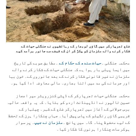
ضلع تھرپارکر میں گاؤں لوبھار کے رہائشیوں نے جنگلی حیات کے
شکار کرنے والے ملزمان کو پکڑ کر ان کے قبضے سے جانور برآمد کیے
محکمہ جنگلی ۔
حیات سندھ کے حکام کے
۔مطابق صوبے کی تاریخ
میں ایسا پہلی بار ہوا ہے کہ جنگلی حیات کے شکار کرنے والے
ملزمان نے غیر قانونی شکار کرنے کے بعد جانوروں کے۔ خون بہا
اور جرمانے کی مد میں اتنا بھاری۔ مالی معاوضہ ادا کیا ہو۔
محکمہ جنگلی حیات تھرپارکر کے ڈپٹی کنزرویٹر میر اعجاز
حسین تالپور نے انڈپینڈنٹ اردو کو بتایا۔ کہ یہ واقعہ حالیہ
برس جولائی کے آغاز میں تھرپارکر ضلع کے شہر۔ چیلہار کے
قریبی گاؤں رنگیلو کے پاس پیش آیا۔ جہاں چنکارا ہرن کے تحفظ
کے لیے محفوظ پناہ گاہ میں پانچ ۔
ملزمان نے جیپ
۔ پر سوار
ہوکر سات چنکارا ہرنوں کا شکار کیا۔