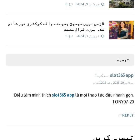
جولائی 9, 2024
0
لازمی نہیں میسیج بھیجنے والے کرکٹرز غیر شادی
شدہ ہوں، نوال سعید
اپریل 3, 2024
5
تبصره
slot365 app
نے کہا:
جولائی 20, 2026 وقت 12:13 شام
Điều làm mình thích
slot365 app
là mọi thao tác đều nhanh gọn.
TONY07-20
REPLY
تبصرہ کريں