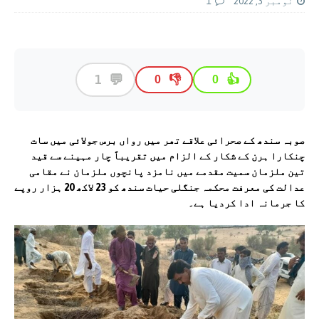
نومبر 3, 2022
1
💬
1
👎
👍
0
0
صوبہ سندھ کے صحرائی علاقے تھر میں رواں برس جولائی میں سات
چنکارا ہرن کے شکار کے الزام میں تقریباً چار مہینے سے قید
تین ملزمان سمیت مقدمے میں نامزد پانچوں ملزمان نے مقامی
عدالت کی معرفت محکمہ جنگلی حیات سندھ کو 23 لاکھ 20 ہزار روپے
کا جرمانہ ادا کردیا ہے۔