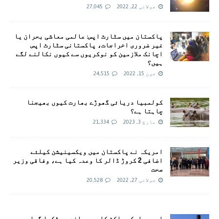
جولائی 22, 2022
27,045
پاکستان میں سٹارٹ اپس: عالمی معاشی بحران یا
غیر ضروری اخراجات، پاکستانی سٹارٹ اپس
اچانک ملازمین کو نوکریوں سے کیوں نکالنے لگے
ہیں؟
جون 15, 2022
24,515
کولمبیا دریائی گھوڑے بھارت کیوں بھیجنا
چاہتا ہے؟
مارچ 3, 2023
21,334
امريکہ نے پاکستان میں ویکسینیشن کیلئے
اضافی 2 کروڑ ڈالر کا وعدہ کیا ہے، وفاقی وزیر
صحت
جولائی 27, 2022
20,528
اسپیس ایکس راکٹ کا حصہ چاند سے ٹکرا گیا