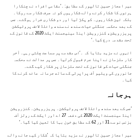
میر اعجاز حسین تالپور کے مطابق: ۔’مقامی افراد نے چنکارا
ہرنوں کا شکار کرنے والے شکاریوں کو نہ صرف شکار سے روکا۔
بلکہ تین شکاریوں۔ کو پکڑ لیا اور دو شکاری فرار ہوگئے۔ جس
کے بعد محکمہ جنگلی حیات سندھ نے سندھ وائلڈ لائف پروٹیکشن
پریزرویشن، کنزرویشن اینڈ مینیجمنٹ ایکٹ 2020 کے قانون کے
تحت مقدمہ درج کیا۔‘
انہوں نے مزید بتایا کہ ۔’اس مقدمے پر سماعت چلتی رہی۔ آخر
کار ملزمان نے اپنا جرم قبول کرلیا۔ جس پر عدالت نے محکمہ
جنگلی حیات کو قانون کے تحت ملزمان پر شکار کیے گئے۔
جانوروں کی ویلیو آف پراپرٹی کے ساتھ جرمانہ عائد کرنے کا
کہا۔
ہرجانہ
’جس کے بعد سندھ وائلڈ لائف پروٹیکشن۔ پریزرویشن۔ کنزرویشن
اینڈ مینجمنٹ ایکٹ 2020 کی دفعہ 27 اے اور ایکٹ کے رولز آف
بزنس نو سے 31 اور 62 کے مطابق خون بہا کا تعین کیا گیا۔‘
میر اعجاز حسین تالپور نے مزید بتایا کہ ’شکار کیے جانے والے