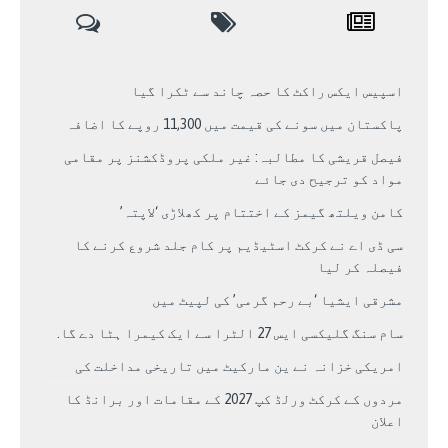
اسپیس ایکس راکٹ کا حصہ چاند سے ٹکرا گیا
پاکستان میں سونے کی قیمت میں 11,300 روپے کا اضافہ
فیصل قریشی کا مطالبہ: غیر ملکی پروڈکشنز پر مقامی
مواد کو ترجیح دی جائے
کامن ویلتھ گیمز کے اختتام پر کھلاڑی ‘لاپتہ’
سی ڈی اے نے کرکٹ اسٹیڈیم پر کام جلد شروع کرنے کا
فیصلہ کر لیا
مشرقی ایشیا ‘بے رحم گرمی’ کی لپیٹ میں
سام سنگ گلیکسی ایس 27 الٹرا سے ایک کیمرا ہٹا دے گا.
امریکی خزانہ نے ین مارکیٹ میں تاریخی مداخلت کی
مردوں کے کرکٹ ورلڈ کپ 2027 کے مقامات اور برانڈ کا
اعلان