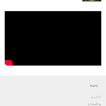
زمرے
اداريہ
پاکستان