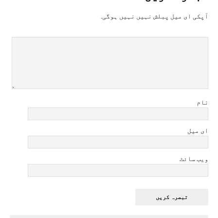
آپکی ای ميل پبلش نہيں نہيں ہوگی.
نام
ای میل
ویب سائٹ