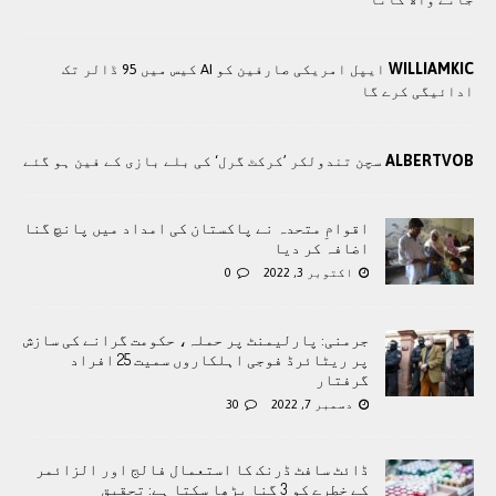
WILLIAMKIC
ایپل امریکی صارفین کو AI کیس میں 95 ڈالر تک
ادائیگی کرے گا
ALBERTVOB
سچن تندولکر ’کرکٹ گرل‘ کی بلے بازی کے فین ہو گئے
اقوامِ متحدہ نے پاکستان کی امداد میں پانچ گنا
اضافہ کر دیا
اکتوبر 3, 2022
0
جرمنی: پارلیمنٹ پر حملہ، حکومت گرانے کی سازش
پر ریٹائرڈ فوجی اہلکاروں سمیت 25 افراد
گرفتار
دسمبر 7, 2022
30
ڈائٹ سافٹ ڈرنک کا استعمال فالج اور الزائمر
کے خطرے کو 3 گنا بڑھا سکتا ہے: تحقیق