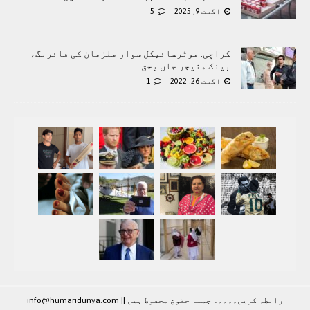
اگست 9, 2025
5
کراچی: موٹرسائیکل سوار ملزمان کی فائرنگ،
بینک منیجر جاں بحق
اگست 26, 2022
1
رابطہ کريں۔۔۔۔۔ جملہ حقوق محفوظ ہيں |
|
info@humaridunya.com