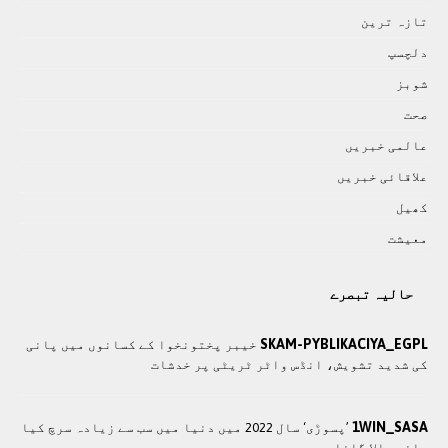
تازہ ترين
دلچسپ
شوبز
صحت
عالمی خبريں
علاقائی خبريں
کھيل
معيشت
حالیہ تبصرے
SKAM-PYBLIKACIYA_EGPL
خیبر پختونخوا کے کسانوں میں پانی
کی شدید تشویش، انڈس واٹر ٹریٹی پر خدشات
1WIN_SASA
’پسوڑی‘ سال 2022 میں دنیا میں سب سے زیادہ سرچ کیا
جانے والا گانا