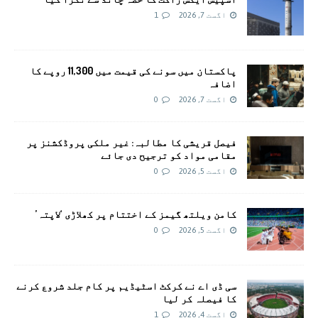
اگست 7, 2026
1
پاکستان میں سونے کی قیمت میں 11,300 روپے کا
اضافہ
اگست 7, 2026
0
فیصل قریشی کا مطالبہ: غیر ملکی پروڈکشنز پر
مقامی مواد کو ترجیح دی جائے
اگست 5, 2026
0
کامن ویلتھ گیمز کے اختتام پر کھلاڑی ‘لاپتہ’
اگست 5, 2026
0
سی ڈی اے نے کرکٹ اسٹیڈیم پر کام جلد شروع کرنے
کا فیصلہ کر لیا
اگست 4, 2026
1