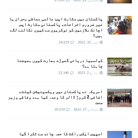
جولائی 22, 2022
27,063
پاکستان میں سٹارٹ اپس: عالمی معاشی بحران یا
غیر ضروری اخراجات، پاکستانی سٹارٹ اپس
اچانک ملازمین کو نوکریوں سے کیوں نکالنے لگے
ہیں؟
جون 15, 2022
24,529
کولمبیا دریائی گھوڑے بھارت کیوں بھیجنا
چاہتا ہے؟
مارچ 3, 2023
21,340
امريکہ نے پاکستان میں ویکسینیشن کیلئے
اضافی 2 کروڑ ڈالر کا وعدہ کیا ہے، وفاقی وزیر
صحت
جولائی 27, 2022
20,539
اسپیس ایکس راکٹ کا حصہ چاند سے ٹکرا گیا