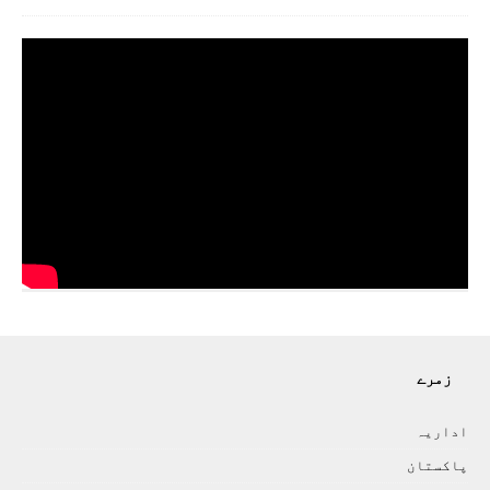
زمرے
اداريہ
پاکستان