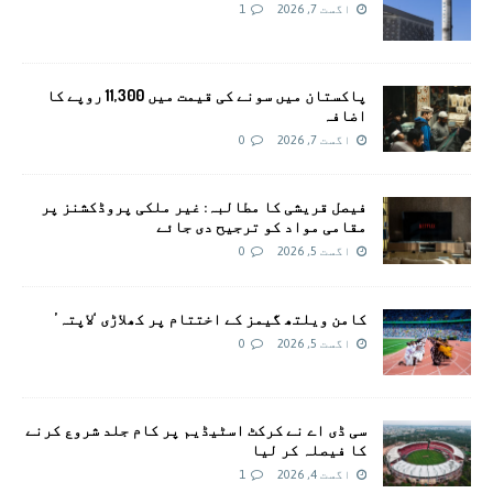
اگست 7, 2026
1
پاکستان میں سونے کی قیمت میں 11,300 روپے کا
اضافہ
اگست 7, 2026
0
فیصل قریشی کا مطالبہ: غیر ملکی پروڈکشنز پر
مقامی مواد کو ترجیح دی جائے
اگست 5, 2026
0
کامن ویلتھ گیمز کے اختتام پر کھلاڑی ‘لاپتہ’
اگست 5, 2026
0
سی ڈی اے نے کرکٹ اسٹیڈیم پر کام جلد شروع کرنے
کا فیصلہ کر لیا
اگست 4, 2026
1