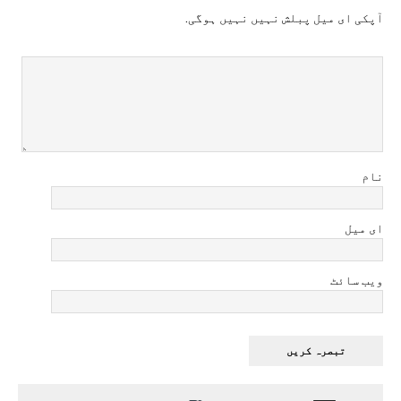
آپکی ای ميل پبلش نہيں نہيں ہوگی.
نام
ای میل
ویب سائٹ