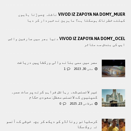
VIVOD IZ ZAPOYA NA DOMY_MUER
ناشتہ چھوڑنا ہڈیوں
کیلئے خطرناک ہوسکتا ہے؟ ماہرین نے خبردار کر دیا
VIVOD IZ ZAPOYA NA DOMY_OCEL
دنیا بھر میں صارفین واٹس
ایپ کی بندش سے متاثر
مصر میں ممی بنانے والی ورکشاپیں دریافت
مئی 30, 2023
1
غیر لائسنس شدہ رہائش فراہم کرنے پر سات عمرہ
کمپنیوں کے لائسنس معطل: سعودی حکام
جولائی 23, 2025
0
کرسٹیانو رونالڈو کو دیکھ کر بچہ خوشی کے آنسو
نہ روک سکا