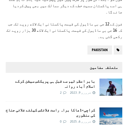
ہی اسے پاکستان سمیت خطے کے دیگر ممالک میں بھی پیش کردیا
جائے گا۔
فون کے 12 جی بی ماڈیول کی قیمت پاکستانی ایک لاکھ روپے تک. جب
کہ 16 جی بی ماڈیول کی قیمت. پاکستانی ایک لاکھ 30 ہزار روپے تک
رکھی گئی ہے۔
PAKISTAN
متعلقہ مضامین
بابر اعظم ٹیم سے قبل ہی پریکٹس سیشن کرکے
اسلام آباد روانہ
فروری 9, 2023
2
کراچی-ڈھاکا براہ راست فلائٹس کیلئے فلائی جناح
کی منظوری
فروری 6, 2025
0