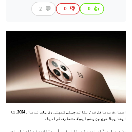
💬
2
👎
👍
0
0
اسمارٹ موبائل فون بنانے چینی کمپنی ون پلس نے سال 2024. کا
اپنا پہلا فون ون پلس ایس 3 متعارف کرادیا۔
ون پلس ایس 3 کو اوپو کے بنائے گئے آپریٹنگ سسٹم کلرز او ایس