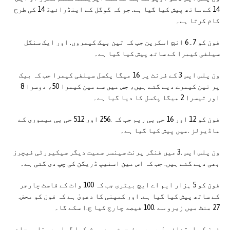
14 کے ساتھ پیش کیا گیا ہے. جو کہ گوگل کے اینڈرائیڈ 14 کی طرح
کام کرتا ہے۔
فون کو 7۔6 انچ اسکرین جب کہ تین بیک کیمروں. اور ایک سنگل
سیلفی کیمرا کے ساتھ پیش کیا گیا ہے۔
ون پلس ایس 3 کے فرنٹ پر 16 میگا پکسل سیلفی کیمرا جب کہ بیک
پر تین کیمرے دیے گئے ہیں، جس میں سے مین کیمرا 50، دوسرا 8
اور تیسرا 2 میگا پکسل کا دیا گیا ہے۔
فون کو 12 اور 16 جی بی ریم جب کہ .256 اور 512 جی بی میموری کے
ماڈیولز .میں پیش کیا گیا ہے۔
ون پلس ایس .3 میں فنگر پرنٹ سینسر سمیت دیگر سیکیورٹی فیچرز
بھی دیے گئے ہیں. جب کہ اس مین اسنیپ ڈریگن کی چپ دی گئی ہے۔
فون کو 5 ہزار ایم اے ایچ بیٹری جب کہ 100 واٹ کے فاسٹ چارجر
کے ساتھ پیش کیا گیا ہے. اور کمپنی کا دعویٰ ہے کہ فون کو محض.
27 منٹ میں زیرو سے .100 فیصد چارج کیا ج.ا سکے گا۔
فون کو ابتدائی طور پر صرف چین میں پیش کیا گیا ہے، تاہم جلد