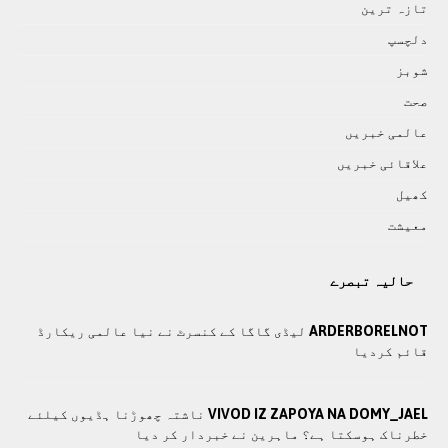
تازہ ترين
دلچسپ
شوبز
صحت
عالمی خبريں
علاقائی خبريں
کھيل
معيشت
حالیہ تبصرے
ARDERBORELNOT
لیڈی گاگا کے کنسرٹ نے نیا عالمی ریکارڈ
قائم کردیا
VIVOD IZ ZAPOYA NA DOMY_JAEL
ناشتہ چھوڑنا ہڈیوں کیلئے
خطرناک ہوسکتا ہے؟ ماہرین نے خبردار کر دیا