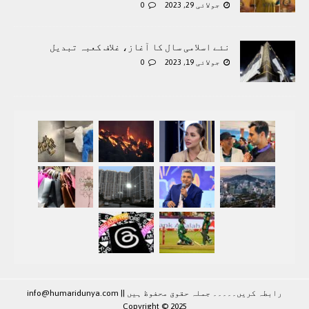
جولائی 29, 2023
0
نئے اسلامی سال کا آغاز، غلاف کعبہ تبدیل
جولائی 19, 2023
0
رابطہ کريں۔۔۔۔۔ جملہ حقوق محفوظ ہيں |
|
info@humaridunya.com
Copyright © 2025