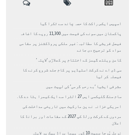
اسپیس ایکس راکٹ کا حصہ چاند سے ٹکرا گیا
پاکستان میں سونے کی قیمت میں 11,300 روپے کا اضافہ
فیصل قریشی کا مطالبہ: غیر ملکی پروڈکشنز پر مقامی
مواد کو ترجیح دی جائے
کامن ویلتھ گیمز کے اختتام پر کھلاڑی ‘لاپتہ’
سی ڈی اے نے کرکٹ اسٹیڈیم پر کام جلد شروع کرنے کا
فیصلہ کر لیا
مشرقی ایشیا ‘بے رحم گرمی’ کی لپیٹ میں
سام سنگ گلیکسی ایس 27 الٹرا سے ایک کیمرا ہٹا دے گا.
امریکی خزانہ نے ین مارکیٹ میں تاریخی مداخلت کی
مردوں کے کرکٹ ورلڈ کپ 2027 کے مقامات اور برانڈ کا
اعلان
نرمل پُرجا سمیت 10 کوہ پیما براڈ پیک پر لاپتہ