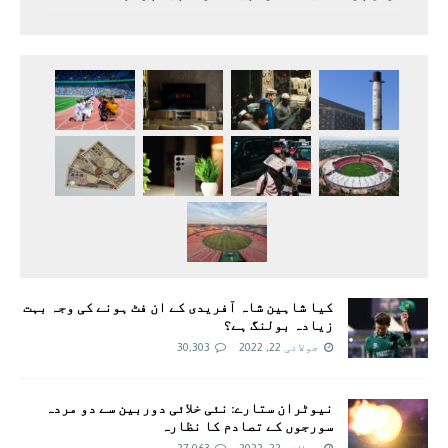
کیا شاہین شاہ آفریدی کے ان فٹ ہونے کی وجہ بہت
زیادہ بولنگ ہے؟
جولائی 22, 2022
30,303
نیوٹران ستارے: نئی خلائی دوربین سے دو مردہ
سورجوں کے تصادم کا نظارہ