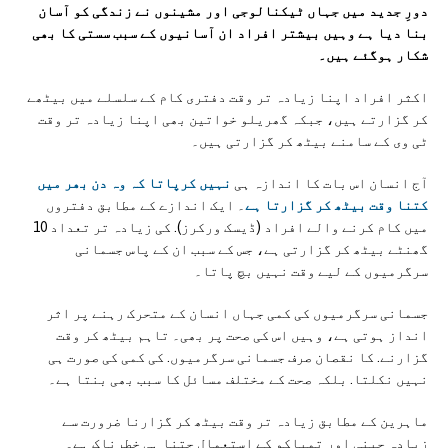
دورِ جدید میں جہاں ٹیکنالوجی اور مشینوں نے زندگی کو آسان
بنا دیا ہے وہیں بیشتر افراد ان آسانیوں کے سبب سستی کا بھی
شکار ہوگئے ہیں۔
اکثر افراد اپنا زیادہ تر وقت دفتری کام کے سلسلے میں بیٹھے
کر گزارتے ہیں، جبکہ گھریلو خواتین بھی اپنا زیادہ تر وقت
ٹی وی کے سامنے بیٹھ کر گزارتی ہیں۔
آج انسان اس بات کا اندازہ ہی
نہیں کرپاتا کہ وہ دن بھر میں
کتنا وقت بیٹھ کر گزارتا ہے
۔ ایک اندازے کے مطابق دفتروں
میں کام کرنے والے افراد (ڈیسک ورکرز). کی زیادہ تر تعداد 10
گھنٹے بیٹھ کر گزارتی ہے، جس کے سبب ان کے پاس جسمانی
سرگرمیوں کے لیے وقت نہیں بچ پاتا۔
جسمانی سرگرمیوں کی کمی جہاں انسان کے متحرک رہنے پر اثر
انداز ہوتی ہے، وہیں اس کی صحت پر بھی۔ تاہم بیٹھ کر وقت
گزارنے. کا نقصان صرف جسمانی سرگرمیوں. کی کمی کی صورت ہی
نہیں نکلتا. بلکہ صحت کے مختلف مسائل کا سبب بھی بنتا ہے۔
ماہرین کے مطابق زیادہ تر وقت بیٹھ کر گزارنا ضرورت سے
زیادہ چینی اور تمباکو کے استعمال جتنا ہی خطرناک ہے۔