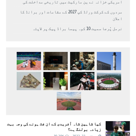
امریکی خزانہ نے ین مارکیٹ میں تاریخی مداخلت کی
مردوں کے کرکٹ ورلڈ کپ 2027 کے مقامات اور برانڈ کا
اعلان
نرمل پُرجا سمیت 10 کوہ پیما براڈ پیک پر لاپتہ
کیا شاہین شاہ آفریدی کے ان فٹ ہونے کی وجہ بہت
زیادہ بولنگ ہے؟