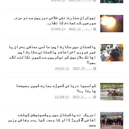
جولائی 22, 2022
30,296
نیوٹران ستارے: نئی خلائی دوربین سے دو مردہ
سورجوں کے تصادم کا نظارہ
جولائی 22, 2022
27,056
پاکستان میں سٹارٹ اپس: عالمی معاشی بحران یا
غیر ضروری اخراجات، پاکستانی سٹارٹ اپس
اچانک ملازمین کو نوکریوں سے کیوں نکالنے لگے
ہیں؟
جون 15, 2022
24,521
کولمبیا دریائی گھوڑے بھارت کیوں بھیجنا
چاہتا ہے؟
مارچ 3, 2023
21,338
امريکہ نے پاکستان میں ویکسینیشن کیلئے
اضافی 2 کروڑ ڈالر کا وعدہ کیا ہے، وفاقی وزیر
صحت