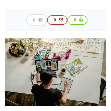
💬
0
👎
👍
0
0