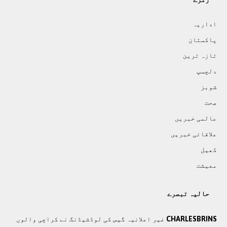
اداريہ
پاکستان
تازہ ترين
دلچسپ
شوبز
صحت
عالمی خبريں
علاقائی خبريں
کھيل
معيشت
حالیہ تبصرے
CHARLESBRINS
غیر اعلانیہ گیس کی لوڈشیڈنگ نے کراچی والوں