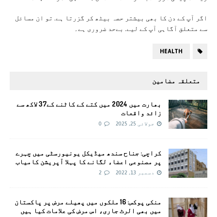
اگر آپ کے دن کا بھی بیشتر حصہ بیٹھ کر گزرتا ہے. تو ان مسائل
سے متعلق آگاہی آپ کے لیے. بےحد ضروری ہے۔
HEALTH
متعلقہ مضامین
بھارت میں 2024 میں کتے کے کاٹنے کے37 لاکھ سے
زائد واقعات
جولائی 25, 2025
0
کراچی: جناح سندھ میڈیکل یونیورسٹی میں چہرے
پر مصنوعی اعضاء لگانے کا پہلا آپریشن کامیاب
دسمبر 13, 2022
2
منکی پوکس: 16 ملکوں میں پھیلے مرض پر پاکستان
میں بھی الرٹ جاری، اس مرض کی علامات کیا ہیں