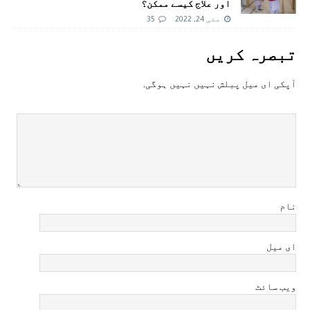
اور علاج کیسے ممکن؟
مئی 24, 2022
35
تبصرہ کريں
آپکی ای ميل پبلش نہيں نہيں ہوگی.
نام
ای میل
ویب سائٹ