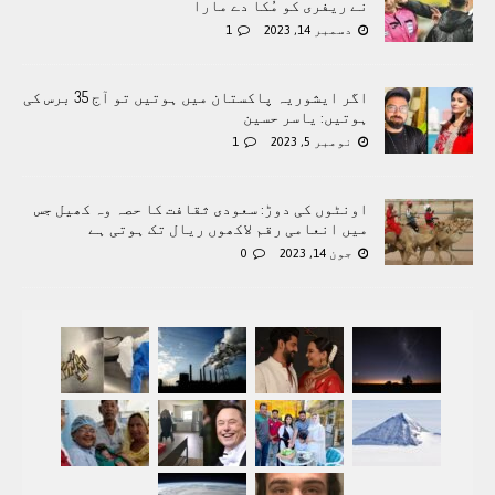
نے ریفری کو مُکا دے مارا
دسمبر 14, 2023
1
اگر ایشوریہ پاکستان میں ہوتیں تو آج 35 برس کی
ہوتیں: یاسر حسین
نومبر 5, 2023
1
اونٹوں کی دوڑ: سعودی ثقافت کا حصہ وہ کھیل جس
میں انعامی رقم لاکھوں ریال تک ہوتی ہے
جون 14, 2023
0