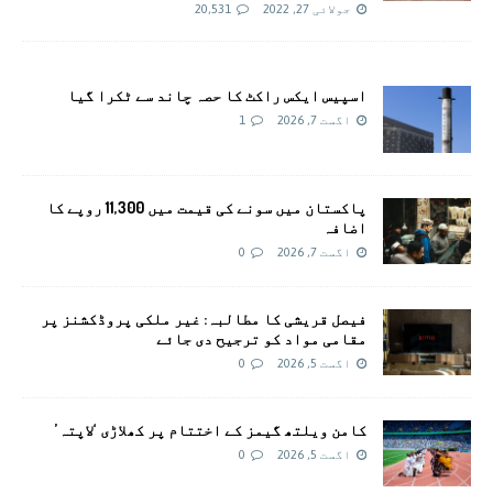
جولائی 27, 2022
20,531
اسپیس ایکس راکٹ کا حصہ چاند سے ٹکرا گیا
اگست 7, 2026
1
پاکستان میں سونے کی قیمت میں 11,300 روپے کا
اضافہ
اگست 7, 2026
0
فیصل قریشی کا مطالبہ: غیر ملکی پروڈکشنز پر
مقامی مواد کو ترجیح دی جائے
اگست 5, 2026
0
کامن ویلتھ گیمز کے اختتام پر کھلاڑی ‘لاپتہ’
اگست 5, 2026
0