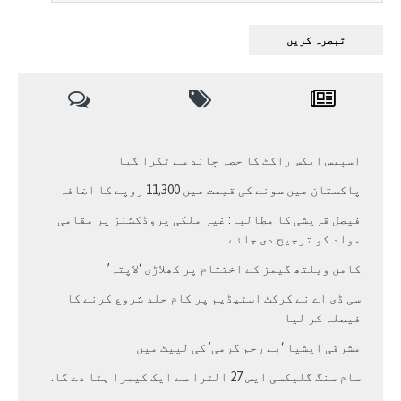
اسپیس ایکس راکٹ کا حصہ چاند سے ٹکرا گیا
پاکستان میں سونے کی قیمت میں 11,300 روپے کا اضافہ
فیصل قریشی کا مطالبہ: غیر ملکی پروڈکشنز پر مقامی
مواد کو ترجیح دی جائے
کامن ویلتھ گیمز کے اختتام پر کھلاڑی ‘لاپتہ’
سی ڈی اے نے کرکٹ اسٹیڈیم پر کام جلد شروع کرنے کا
فیصلہ کر لیا
مشرقی ایشیا ‘بے رحم گرمی’ کی لپیٹ میں
سام سنگ گلیکسی ایس 27 الٹرا سے ایک کیمرا ہٹا دے گا.