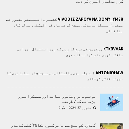
کی زندگیاں اجیرن کر دیں
VIVOD IZ ZAPOYA NA DOMY_YMER
کشمیری انجینیئر جنھوں نے
پیٹرول مہنگا ہونے کی پیشن گوئی پڑھ کر الیکٹرو سولر کار
بنا ڈالی
KTKBVVAK
یوکرین کی فوج کا روس کے زیر استعمال ایرانی
ساختہ ڈرون مار گرانے کا دعویٰ
ANTONIOHAW
امریکہ میں پاکستانیوں سمیت چار مسلمانوں کا
مبینہ قاتل گرفتار
یوٹیوب پر ویڈیوز بنانے اور سبسکرائبرز
بڑھانے کے 7 طریقے
جنوری 27, 2024
2
’کھلاڑی کو میچ سے باہر کیوں نکالا؟‘ کلب کے صدر