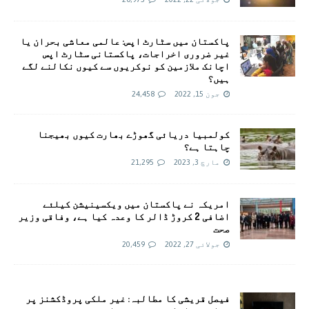
پاکستان میں سٹارٹ اپس: عالمی معاشی بحران یا
غیر ضروری اخراجات، پاکستانی سٹارٹ اپس
اچانک ملازمین کو نوکریوں سے کیوں نکالنے لگے
ہیں؟
جون 15, 2022
24,458
کولمبیا دریائی گھوڑے بھارت کیوں بھیجنا
چاہتا ہے؟
مارچ 3, 2023
21,295
امريکہ نے پاکستان میں ویکسینیشن کیلئے
اضافی 2 کروڑ ڈالر کا وعدہ کیا ہے، وفاقی وزیر
صحت
جولائی 27, 2022
20,459
فیصل قریشی کا مطالبہ: غیر ملکی پروڈکشنز پر