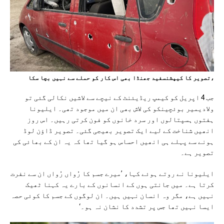
،تصویر کا کیپشنسفید جھنڈا بھی اس کار کو حملے سے نہیں بچا سکا
جب 4 اپریل کو کیمپ ریڈیئنٹ کے نیچے سے لاشیں نکالی گئی تو
ولادیمیر بوئچینکو کی لاش بھی ان میں موجود تھی۔ ایلیونا
ہفتوں ہسپتالوں اور سرد خانوں کو فون کرتی رہیں۔ اس روز
انھیں شناخت کے لیے ایک تصویر بھیجی گئی۔ تصویر ڈاؤن لوڈ
ہونے سے پہلے ہی انھیں احساس ہو گیا تھا کہ یہ ان کے بھائی کی
تصویر ہے۔
ایلیونا نے روتے ہوئے کہا، ’میرے جسم کا رُواں رُواں ان سے نفرت
کرتا ہے۔ میں جانتی ہوں کے انسانوں کے بارے یہ کہنا ٹھیک
نہیں ہے، مگر وہ انسان نہیں ہیں۔ ان لوگوں کے جسم کا کوئی حصہ
ایسا نہیں تھا جس پر تشدد کا نشان نہ ہو۔‘