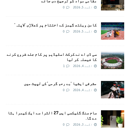
مقامی مواد کو ترجیح دی جائے
اگست 5, 2026
0
کامن ویلتھ گیمز کے اختتام پر کھلاڑی ‘لاپتہ’
اگست 5, 2026
0
سی ڈی اے نے کرکٹ اسٹیڈیم پر کام جلد شروع کرنے
کا فیصلہ کر لیا
اگست 4, 2026
1
مشرقی ایشیا ‘بے رحم گرمی’ کی لپیٹ میں
اگست 4, 2026
0
سام سنگ گلیکسی ایس 27 الٹرا سے ایک کیمرا ہٹا
دے گا.
اگست 3, 2026
0