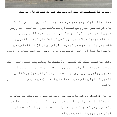
،تصویر کا کیپشنبوچّا میں اب بھی نئی قبریں کھودی جا رہی ہیں
محلے والے ایک دوسرے کو دیکھ کر رک جاتے ہیں اور اس وقت کو
یاد کرتے ہیں جب روسی ٹینک ان کے علاقے میں آئے تھے، جب روسی
فوجی اندھا دھند گولیاں چلاتے، نشے میں دھت گلیوں میں
دندناتے پھرتے، گھروں میں گھس کر لوٹ مار کرتے۔ انھیں وہ
شخص بھی یاد ہے جو سمر کیمپ سے فرار ہو کر ان کے فلیٹوں کی
جانب آیا تھا اور خطرات کے باوجود انھوں نے اسے پناہ دی تھی۔
وِکٹر سائتنائسکی کو کیمپ ریڈیئنٹ کا پہلے پتہ نہیں تھا، مگر
وہ جو تفصیلات بیان کرتے ہیں وہ بہت ملتی جلتی ہیں۔ وہ اب
مغربی یوکرین میں ہیں اور مجھے اپنی کہانی فون پر سُنائی۔
انھوں نے اپنی کار میں سے بات کی تاکہ ان کی ماں رنجیدہ نہ ہو
جائے۔
یہ مارچ کے شروع کی بات ہے جب روسی فوجیوں نے وکٹر کو سڑک پر
سے پکڑا۔ ان کے ہاتھ باندھ دیے اور آنکھوں پر ٹوپی سرکا کر
رکھ دی، پھر گھسیٹتے ہوئے ایک تہہ خانے میں لے گئے جو ان کے
خیال میں بچوں کے کیمپ میں تھا۔