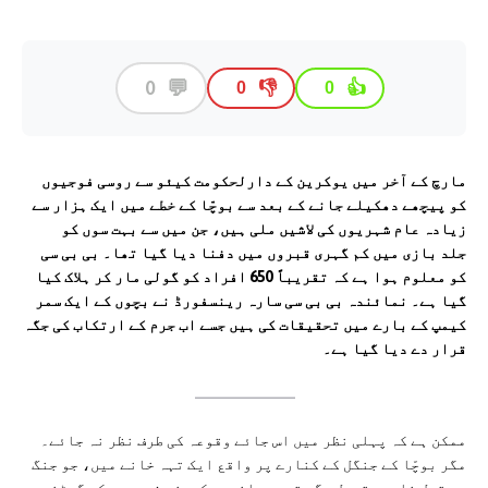
💬
0
👎
👍
0
0
مارچ کے آخر میں یوکرین کے دارلحکومت کیئو سے روسی فوجیوں
کو پیچھے دھکیلے جانے کے بعد سے بوچّا کے خطے میں ایک ہزار سے
زیادہ عام شہریوں کی لاشیں ملی ہیں، جن میں سے بہت سوں کو
جلد بازی میں کم گہری قبروں میں دفنا دیا گیا تھا۔ بی بی سی
کو معلوم ہوا ہے کہ تقریباً 650 افراد کو گولی مار کر ہلاک کیا
گیا ہے۔ نمائندہ بی بی سی سارہ رینسفورڈ نے بچوں کے ایک سمر
کیمپ کے بارے میں تحقیقات کی ہیں جسے اب جرم کے ارتکاب کی جگہ
قرار دے دیا گیا ہے۔
ممکن ہے کہ پہلی نظر میں اس جائے وقوعہ کی طرف نظر نہ جائے۔
مگر بوچّا کے جنگل کے کنارے پر واقع ایک تہہ خانے میں، جو جنگ
سے قبل خاصی مقبول جگہ تھی، پانچ یوکرینی شہریوں کو گھٹنوں