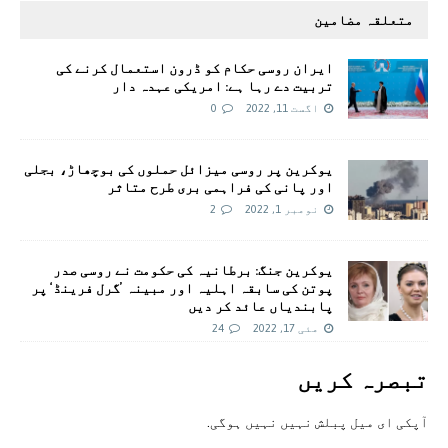
متعلقہ مضامین
ایران روسی حکام کو ڈرون استعمال کرنے کی
تربیت دے رہا ہے: امریکی عہدہ دار
اگست 11, 2022
0
یوکرین پر روسی میزائل حملوں کی بوچھاڑ، بجلی
اور پانی کی فراہمی بری طرح متاثر
نومبر 1, 2022
2
یوکرین جنگ: برطانیہ کی حکومت نے روسی صدر
پوتن کی سابقہ اہلیہ اور مبینہ ’گرل فرینڈ‘ پر
پابندیاں عائد کر دیں
مئی 17, 2022
24
تبصرہ کريں
آپکی ای ميل پبلش نہيں نہيں ہوگی.