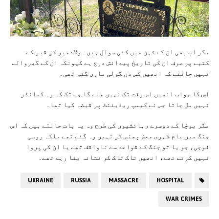
مگر اب بھی ان کے ذہن میں کئی سوال ہیں۔ ولادمیر کی قبر کے
کتبے پر صرف ان کی تاریخ پیدائش درج ہے کیونکہ ان کے گھروالے
نہیں جانتے کہ انھیں کس دن گولی ماری گئی تھی۔
اس کا جواب انھیں اس وقت تک نہیں ملے گا جب تک کہ وہ کمانڈر
نہیں مل جاتا جس نے کیمپ ریڈیئنٹ پر قبضہ کیا تھا۔
مگر بوچّا کے دوسرے رہائشیوں کی طرح وہ یہ بات جانتے ہیں کہ اس
جنگ میں عام شہری محض پھنس کر نہیں رہ گئے تھے بلکہ روسی
فوجی، جو یا تو جنگ کے قواعد سے ناواقف تھے یا ان کی پروا
نہیں کرتے تھے، انھیں تاک تاک کر نشانہ بنا رہے تھے۔
UKRAINE
RUSSIA
MASSACRE
HOSPITAL
WAR CRIMES