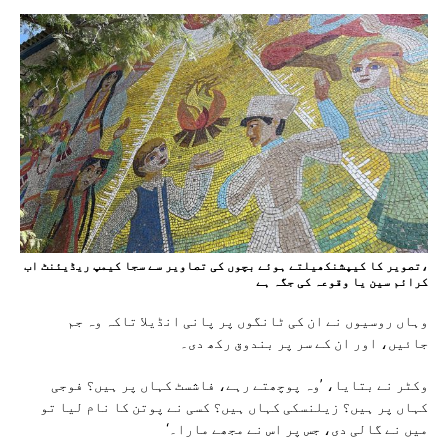
،تصویر کا کیپشنکھیلتے ہوئے بچوں کی تصاویر سے سجا کیمپ ریڈیئنٹ اب
کرائم سین یا وقوعہ کی جگہ ہے
وہاں روسیوں نے ان کی ٹانگوں پر پانی انڈیلا تاکہ وہ جم
جائیں، اور ان کے سر پر بندوق رکھ دی۔
وکٹر نے بتایا، ’وہ پوچھتے رہے، فاشسٹ کہاں پر ہیں؟ فوجی
کہاں پر ہیں؟ زیلنسکی کہاں ہیں؟ کسی نے پوتن کا نام لیا تو
میں نے گالی دی، جس پر اس نے مجھے مارا۔‘