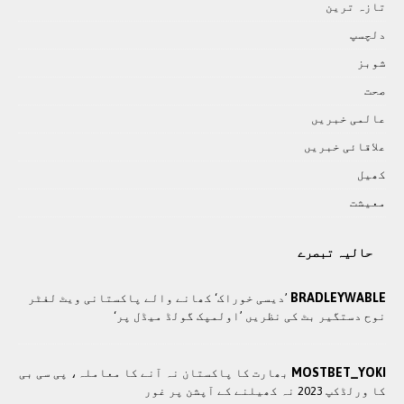
تازہ ترين
دلچسپ
شوبز
صحت
عالمی خبريں
علاقائی خبريں
کھيل
معيشت
حالیہ تبصرے
BRADLEYWABLE
’دیسی خوراک‘ کھانے والے پاکستانی ویٹ لفٹر
نوح دستگیر بٹ کی نظریں ’اولمپک گولڈ میڈل پر‘
MOSTBET_YOKI
بھارت کا پاکستان نہ آنے کا معاملہ، پی سی بی
کا ورلڈکپ 2023 نہ کھیلنے کے آپشن پر غور