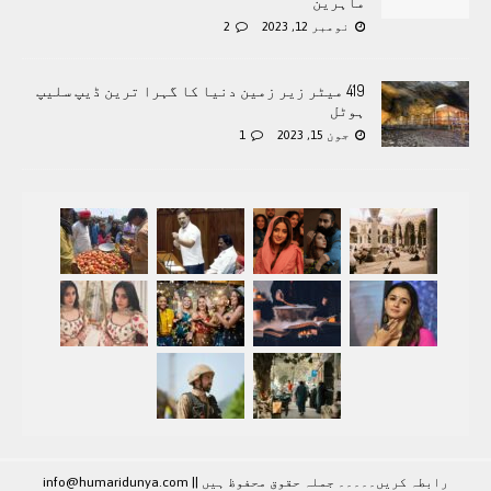
ماہرین
نومبر 12, 2023
2
419 میٹر زیر زمین دنیا کا گہرا ترین ڈیپ سلیپ
ہوٹل
جون 15, 2023
1
رابطہ کريں۔۔۔۔۔ جملہ حقوق محفوظ ہيں |
|
info@humaridunya.com