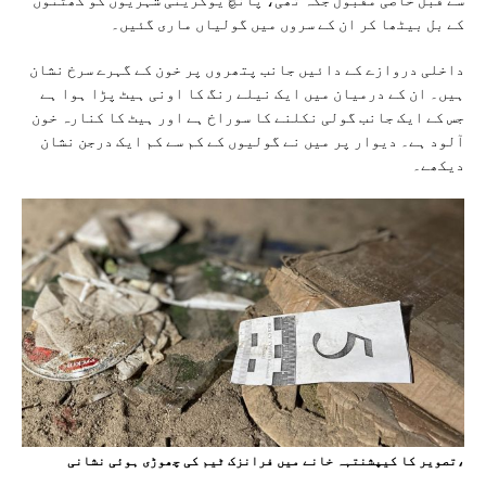
کے بل بیٹھا کر ان کے سروں میں گولیاں ماری گئیں۔
داخلی دروازے کے دائیں جانب پتھروں پر خون کے گہرے سرخ نشان
ہیں۔ ان کے درمیان میں ایک نیلے رنگ کا اونی ہیٹ پڑا ہوا ہے
جس کے ایک جانب گولی نکلنے کا سوراخ ہے اور ہیٹ کا کنارہ خون
آلود ہے۔ دیوار پر میں نے گولیوں کے کم سے کم ایک درجن نشان
دیکھے۔
،تصویر کا کیپشنتہہ خانے میں فرانزک ٹیم کی چھوڑی ہوئی نشانی