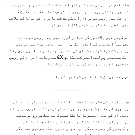
چند قدم دور روسی فوج کے راشن کے پیکٹ پڑے ہوئے ہیں۔ دیوار پر
تصاویر بتاتی ہیں کہ یہ بچوں کا کیمپ تھا۔ مگر جب مارچ کے
اوائل میں روسی فوجی دارالحکومت کے باہر واقع بوچّا کے علاقے
میں داخل ہوئے تو یہ کیمپ قتل گاہ بن گیا۔
اس کیمپ میں ہلاکتوں کی کہانی لرزہ خیز ہے۔ روسی قبضے کے
تقریباً ایک ماہ کے اندر ایک ہزار سے زیادہ عام شہریوں کو
یہاں ہلاک کیا گیا، مگر ان کی اکثریت بمباری سے نہیں مری بلکہ
ایک سینیئر پولیس افسر کے مطابق 650 سے زیادہ افراد کو روسی
فوجیوں نے براہ راست گولی مار کر ہلاک کیا۔
اب یوکرین ان کے قاتلوں کو ڈھونڈ رہا ہے۔
جب یوکرین کی حکومت کا تختہ الٹنے کے لیے روسی فورسز یہاں
پہنچیں اس وقت ولادیمیر بوئچینکو ایئرفیلڈ کے قریب ہی رہتے
تھے۔ ان کی بہن ایلیونا مائکائتیوک نے جنگ شروع ہونے سے
پہلے وہاں سے نکلنے کا فیصلہ کیا اور ساتھ چلنے کے لیے
ولادیمیر کی بھی منت کی۔ وہ فوجی نہیں بلکہ سولین تھے مگر