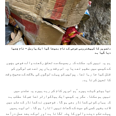
،تصویر کا کیپشنروسی فوجی کے نام بھیجا گیا ایک پارسل – نام چھپا
دیا گیا ہے
ہم یہ نہیں کہہ سکتے کہ ربسوسک سے تعلق رکھنے والے فوجی بچوں
کے کیمپ میں مقیم تھے یا وہ اس وقت وہاں پر تھے جب لوگوں کو
قتل کیا جا رہا تھا۔ پولیس کو پہلے لوگوں کی ہلاکت کے صحیح وقت
کا تعین کرنا ہے۔
نیابیتو کہتے ہیں، ’ہم اس پر کام کر رہے ہیں، یہ جلدی میں
نہیں ہو سکتا۔ مگر یہ کیمپ ایک ہیڈکوارٹر تھا جس کا مطلب ہے
کہ یہاں کوئی کمانڈر بھی ہو گا۔ فوجیوں نے کمانڈر کے علم میں
لائے بغیر کسی کو موت کے گھاٹ نہیں اتارا ہو گا۔ اس لیے ہمیں
پہلے حکم دینے والوں کا پتہ لگانا ہے اور اس کے بعد عمل درآمد