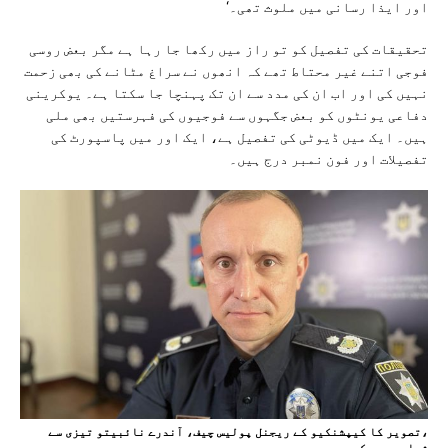
اور ایذا رسانی میں ملوث تھی۔‘
تحقیقات کی تفصیل کو تو راز میں رکھا جا رہا ہے مگر بعض روسی
فوجی اتنے غیر محتاط تھے کہ انھوں نے سراغ مٹانے کی بھی زحمت
نہیں کی اور اب ان کی مدد سے ان تک پہنچا جا سکتا ہے۔ یوکرینی
دفاعی یونٹوں کو بعض جگہوں سے فوجیوں کی فہرستیں بھی ملی
ہیں۔ ایک میں ڈیوٹی کی تفصیل ہے، ایک اور میں پاسپورٹ کی
تفصیلات اور فون نمبر درج ہیں۔
،تصویر کا کیپشنکیو کے ریجنل پولیس چیف، آندرے نائبیتو تیزی سے