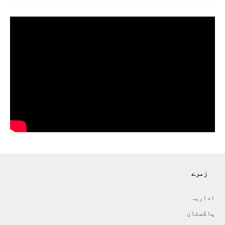
زمرے
اداريہ
پاکستان