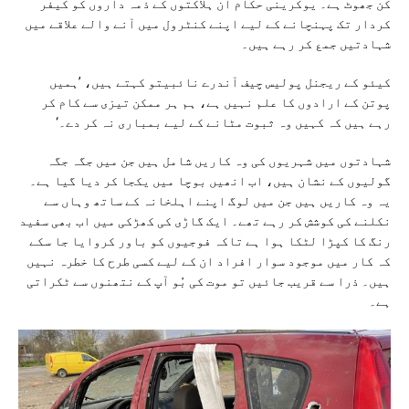
کن جھوٹ ہے۔ یوکرینی حکام ان ہلاکتوں کے ذمہ داروں کو کیفر
کردار تک پہنچانے کے لیے اپنے کنٹرول میں آنے والے علاقے میں
شہادتیں جمع کر رہے ہیں۔
کیئو کے ریجنل پولیس چیف آندرے نائبیتو کہتے ہیں، ’ہمیں
پوتن کے ارادوں کا علم نہیں ہے، ہم ہر ممکن تیزی سے کام کر
رہے ہیں کہ کہیں وہ ثبوت مٹانے کے لیے بمباری نہ کر دے۔‘
شہادتوں میں شہریوں کی وہ کاریں شامل ہیں جن میں جگہ جگہ
گولیوں کے نشان ہیں، اب انھیں بوچا میں یکجا کر دیا گیا ہے۔
یہ وہ کاریں ہیں جن میں لوگ اپنے اہلخانہ کے ساتھ وہاں سے
نکلنے کی کوشش کر رہے تھے۔ ایک گاڑی کی کھڑکی میں اب بھی سفید
رنگ کا کپڑا لٹکا ہوا ہے تاکہ فوجیوں کو باور کروایا جا سکے
کہ کار میں موجود سوار افراد ان کے لیے کسی طرح کا خطرہ نہیں
ہیں۔ ذرا سے قریب جائیں تو موت کی بُو آپ کے نتھنوں سے ٹکراتی
ہے۔