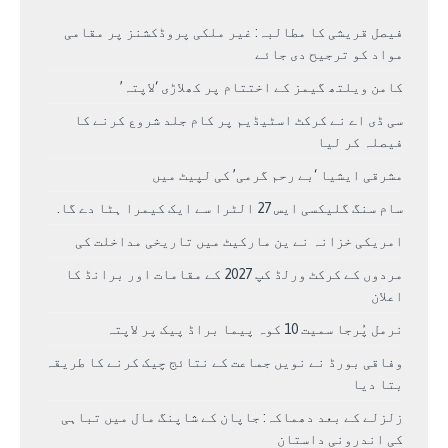
فیصل قریشی کا مطالبہ: غیر ملکی پروڈکشنز پر مقامی
مواد کو ترجیح دی جائے
کامن ویلتھ گیمز کے اختتام پر کھلاڑی ‘لاپتہ’
سی ڈی اے نے کرکٹ اسٹیڈیم پر کام جلد شروع کرنے کا
فیصلہ کر لیا
مشرقی ایشیا ‘بے رحم گرمی’ کی لپیٹ میں
سام سنگ گلیکسی ایس 27 الٹرا سے ایک کیمرا ہٹا دے گا.
امریکی خزانہ نے ین مارکیٹ میں تاریخی مداخلت کی
مردوں کے کرکٹ ورلڈ کپ 2027 کے مقامات اور برانڈ کا
اعلان
نرمل پُرجا سمیت 10 کوہ پیما براڈ پیک پر لاپتہ
وفاقی بورڈ نے نویں جماعت کے نتائج چیک کرنے کا طریقہ
بتا دیا
زلزلے کے بعد دھماکہ: جاپان کے شاپنگ مال میں تباہی
کی اندرونی داستان