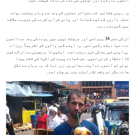
انھوں نے رکنے اور لوگوں کی مدد کرنے کا فیصلہ کیا۔
وہ روسی فضائیہ کے متواتر حملوں کی وجہ سے وہاں پھنسے ہوئے
محلہ داروں کے لیے کھانا اور پانی فراہم کرنے کی غرض سے علاقے
میں گھومتے رہے۔
ان کی عمر 34 برس تھی اور مرچنٹ نیوی میں ہونے کی وجہ سے انھوں
نے دنیا دیکھ رکھی تھی۔ وہ اپنے گھر والوں کو تقریباً روزانہ
ہی اپنی خیریت کی خبر دیتے تھے۔ ایلیونا بے چینی سے ان کے فون
کا انتظار کرتی تھیں۔ جب کھانے پینے کی اشیا کی قلت پیدا
ہوئی تو انھوں نے اپنے بھائی پر زور دیا کہ وہ وہاں سے نکل
جائے مگر اس وقت تک راستے بند ہو چکے تھے۔