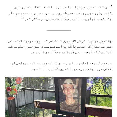
’میں نے اندازہ کر لیا تھا کہ تہہ خانے کے مقابلے میں میں
گولہ باری میں زیادہ محفوظ ہوں۔ وہ میرے سر پر بندوق تو تان
چکے تھے۔ لبلبی دبانے میں کیا شے مانع ہو سکتی تھی؟‘
ولادمیر بوئچینکو کی لاش بچوں کے کیمپ کے نیچے موجود اجتماعی
قبر سے نکال کر اب بوچا کہ پرانے قبرستان میں چیری بلوسم کے
ایک پیڑ کے نیچے رسمی طریقے سے دفنا دی گئی ہے۔
تدفین کے بعد ایلیونا کہتی ہیں کہ انھوں نے اپنے بھائی کو
خواب میں دیکھا جیسے وہ انھیں تسلی دے رہا ہو۔