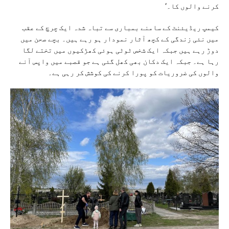
کرنے والوں کا۔‘
کیمپ ریڈیئنٹ کے سامنے بمباری سے تباہ شدہ ایک چرچ کے عقب
میں نئی زندگی کے کچھ آثار نمودار ہو رہے ہیں۔ بچے صحن میں
دوڑ رہے ہیں جبکہ ایک شخص ٹوٹی ہوئی کھڑکیوں میں تختے لگا
رہا ہے۔ جبکہ ایک دکان بھی کھل گئی ہے جو قصبے میں واپس آنے
والوں کی ضروریات کو پورا کرنے کی کوشش کر رہی ہے۔