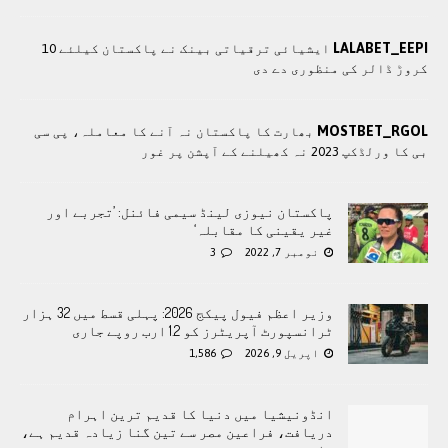
LALABET_EEPI
ایشیائی ترقیاتی بینک نے پاکستان کیلئے 10
کروڑ ڈالر کی منظوری دے دی
MOSTBET_RGOL
بھارت کا پاکستان نہ آنے کا معاملہ، پی سی
بی کا ورلڈکپ 2023 نہ کھیلنے کے آپشن پر غور
پاکستان نیوزی لینڈ سیمی فائنل: ’تجربے اور
غیر یقینی کا مقابلہ‘
نومبر 7, 2022
3
وزير اعظم فیول پیکج 2026: پہلی قسط میں 32 ہزار
ٹرانسپورٹ آپریٹرز کو 1.2 ارب روپے جاری
اپریل 9, 2026
1,586
انڈونیشیا میں دنیا کا قدیم ترین اہرام
دریافت، فراعین مصر سے تین گنا زیادہ قدیم ہے،