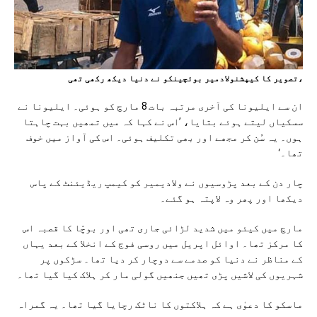
،تصویر کا کیپشنولادمیر بوئچینکو نے دنیا دیکھ رکھی تھی
ان سے ایلیونا کی آخری مرتبہ بات 8 مارچ کو ہوئی۔ ایلیونا نے
سسکیاں لیتے ہوئے بتایا، ’اس نے کہا کہ میں تمھیں بہت چاہتا
ہوں۔ یہ سُن کر مجھے اور بھی تکلیف ہوئی۔ اس کی آواز میں خوف
تھا۔‘
چار دن کے بعد پڑوسیوں نے ولادیمیر کو کیمپ ریڈیئنٹ کے پاس
دیکھا اور پھر وہ لاپتہ ہو گئے۔
مارچ میں کیئو میں شدید لڑائی جاری تھی اور بوچّا کا قصبہ اس
کا مرکز تھا۔ اوائل اپریل میں روسی فوج کے انخلا کے بعد یہاں
کے مناظر نے دنیا کو صدمے سے دوچار کر دیا تھا۔ سڑکوں پر
شہریوں کی لاشیں پڑی تھیں جنھیں گولی مار کر ہلاک کیا گیا تھا۔
ماسکو کا دعوٰی ہے کہ ہلاکتوں کا ناٹک رچایا گیا تھا۔ یہ گمراہ