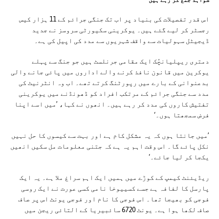
شواہد جمع کر رہے ہیں
اس قدر تفصیلات کی بنیاد پر اب تک جنگی جرائم کے 11 ہزار کیس
رجسٹر کر لیے گئے ہیں۔ یوکرینی سکیورٹی سروسز نے جدید
ڈیجیٹل سہولیات سے واقف شہریوں سے مدد کی اپیل کی ہے۔
دمتری ریپلیانچُک ایک مقامی جرنلسٹ ہیں جو جنگ سے پہلے
یوکرین میں قانون نافذ کرنے والے اداروں میں پائی جانے والی
بدعنوانی کے بارے میں رپورٹنگ کرتے تھے۔ اب وہ انٹرنیٹ کی
مدد سے جنگی جرائم کے مرتکب افراد کو ڈھونڈنے میں یوکرینی
تفتیش کاروں کی مدد کر رہے ہیں۔ انھوں نے کہا، ’میں اسے اپنا
فرض سمجھتا ہوں۔‘
’میں جانتا ہوں کہ یہ مشکل کام ہے اور بہت سے کیسوں کا حل نہیں
نکل پائے گا۔ اس وقت اہم یہ ہے کہ جتنی معلومات مل سکیں انھیں
یکجا کر لیا جائے۔‘
ریڈیئنٹ کیمپ کے کوڑے میں ہمیں ایک اہم سراغ ملا ہے۔ یہ ایک
پارسل کا لفافہ ہے جسے کسییوخا نامی کسی عورت نے ایک روسی
فوجی کو بھیجا تھا۔ اس فوجی کا نام اور فوجی یونٹ اس پر صاف
صاف لکھا ہوا ہے۔ یونٹ 6720 سائبیریا کے التائی ریجن میں