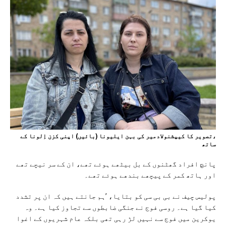
،تصویر کا کیپشنولادمیر کی بہن ایلیونا (بائیں) اپنی کزن اِلونا کے
ساتھ
پانچ افراد گھٹنوں کے بل بیٹھے ہوئے تھے، ان کے سر نیچے تھے
اور ہاتھ کمر کے پیچھے بندھے ہوئے تھے۔
پولیس چیف نے بی بی سی کو بتایا، ’ہم جانتے ہیں کہ ان پر تشدد
کیا گیا ہے۔ روسی فوج نے جنگی ضابطوں سے تجاوز کیا ہے۔ وہ
یوکرین میں فوج سے نہیں لڑ رہی تھی بلکہ عام شہریوں کے اغوا