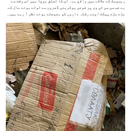
ربسوسک کے علاقے میں واقع ہے۔ اس کا تعلق بوچا میں اس وقت سے
ہے جب سی سی ٹی وی پر فوجی یوکرینی گھروں سے لوٹے ہوئے مال کے
بڑے بڑے پیکٹ اپنے رشتہ داروں کو بھیجتے ہوئے نظر آ رہے ہیں۔