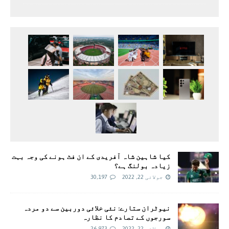
کیا شاہین شاہ آفریدی کے ان فٹ ہونے کی وجہ بہت
زیادہ بولنگ ہے؟
جولائی 22, 2022
30,197
نیوٹران ستارے: نئی خلائی دوربین سے دو مردہ
سورجوں کے تصادم کا نظارہ
جولائی 22, 2022
26,973