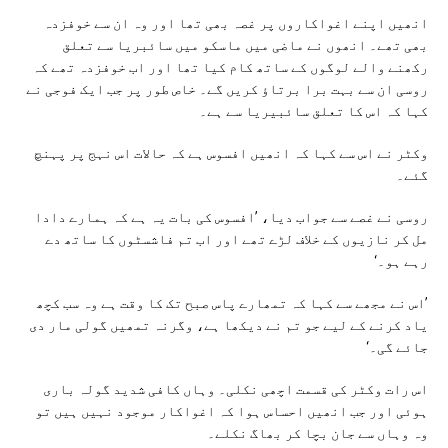
انھیں اپنے اغواکاروں پر غصہ بھی تھا اور وہ ان سے خوفزدہ
بھی تھے۔ انھوں نے ماضی میں ماسکو میں سائبریا سے تعلق
رکھنے والے لوگوں کے ساتھ کام کیا تھا اور اب خوفزدہ تھے کہ
روسی ان سے بہت برا برتاؤ کریں گے۔ خاص طور پر جب ایک فوجی نے
کہا کہ اس کا تعلق سائبیریا سے ہے۔
وکٹر نے اس سے کہا کہ انھیں افسوس ہے کہ حالات اس نہج پر پہنچ
گئے۔
روسی نے غصے سے جواب دیا، ’افسوس کی بات یہ ہے کہ ہمارے دادا
مل کر نازیوں کے خلاف لڑے تھے اور اب تم فاشسٹوں کا ساتھ دے
رہے ہو۔‘
’اس نے مجھے سے کہا کہ تمھارے پاس صبح تک کا وقت ہے وہ سب کچھ
یاد کرنے کے لیے جو تم نے دیکھا ہے، وگرنہ تمھیں گولی مار دی
جائے گی۔‘
اس رات وکٹر کی قسمت اچھی نکلی۔ وہاں کافی شدید گولہ باری
ہوئی اور جب انھیں احساس ہوا کہ اغواکار موجود نہیں ہیں تو
وہ وہاں سے جان بچا کر بھاگ نکلے۔