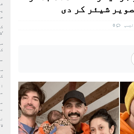
بہ: غیر ملکی پروڈکشنز پر مقامی مواد کو ترجیح دی جائے
فی
صویر شیئر کر دی
پر
جا
لچسپ
0
کا
‘ل
سی
کر
مش
کی
ام
مد
بر
لا