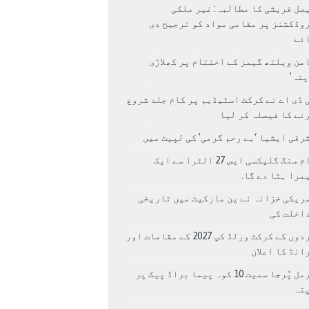
صل قریشی کا مطالبہ: غیر ملکی
وڈکشنز پر مقامی مواد کو ترجیح دی
ئے
من ویلتھ گیمز کے اختتام پر کھلاڑی
اپتہ’
 ڈی اے نے کرکٹ اسٹیڈیم پر کام جلد شروع
نے کا فیصلہ کر لیا
رقی ایشیا ‘بے رحم گرمی’ کی لپیٹ میں
سام سنگ گلیکسی ایس 27 الٹرا سے ایک
مرا ہٹا دے گا.
ریکی خزانہ نے ین مارکیٹ میں تاریخی
اخلت کی
مردوں کے کرکٹ ورلڈ کپ 2027 کے مقامات اور
انڈ کا اعلان
نرمل پُرجا سمیت 10 کوہ پیما براڈ پیک پر
پتہ