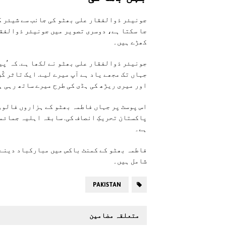
جونیئر ذوالفقار علی بھٹو کی جانب سے شیئر ک
جا سکتا ہے، دوسری تصویر میں جونیئر ذوالفق
کھڑے ہیں۔
جونیئر ذوالفقار علی بھٹو نے لکھا ہے. کہ ’پی
جہاں تک مجھے یاد ہے آپ میرے لیے. ایک تاثر ک
اور میری ریڑھ کی ہڈی کی طرح میرے ساتھ رہی ہ
اس پوسٹ پر جہاں فاطمہ بھٹو کے ہزاروں فالوور
پاکستان تحریکِ انصاف کی. سابقہ اہلیہ جمائم
ہے۔
فاطمہ بھٹو کے کمنٹ باکس میں مبارکباد دینے
شامل ہیں۔
PAKISTAN
متعلقہ مضامین