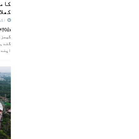
کامن
کھلاڑ
اگست 5,
گیمز م
گئے ہی
اپنے 