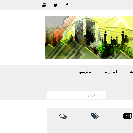
ت
اداريہ
دلچسپ