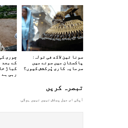
سونا تین لاکھ فی تولہ:
چوری کی
پاکستان میں سونے میں
کے بعد 
سرمایہ کاری پُرکشش کیوں؟
کباڑ خا
رہی ہے
تبصرہ کريں
آپکی ای ميل پبلش نہيں نہيں ہوگی.