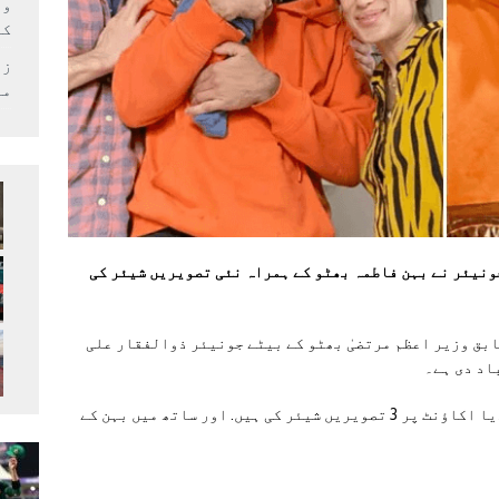
وف
کر
زل
می
نیئر نے بہن فاطمہ بھٹو کے ہمراہ نئی تصویریں شیئر کی
ابق وزیر اعظم مرتضیٰ بھٹو کے بیٹے جونیئر ذوالفقار علی
اد دی ہے۔
جونیئر ذوالفقار علی بھٹو نے اپنے سوشل میڈیا اکاؤنٹ پر 3 تصویریں شیئر کی ہیں. اور ساتھ میں بہن کے