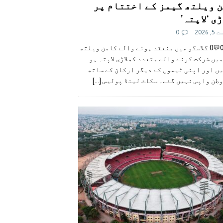
 ویلتھ گیمز کے اختتام پر
ی ‘لاپتہ’
 2026
0
👍0👎0💬0 گلاسگو میں منعقد ہونے والے کامن ویلتھ
یں شرکت کرنے والے متعدد کھلاڑی لاپتہ ہو
ں اور اپنی ٹیموں کے دیگر ارکان کے ساتھ
وطن واپس نہیں گئے۔ سکاٹ لینڈ پولیس
[...]