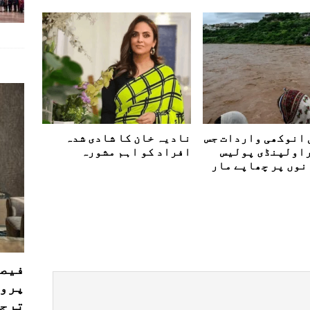
 انوکھی واردات جس
نادیہ خان کا شادی شدہ
راولپنڈی پولیس
افراد کو اہم مشورہ
نوں پر چھاپے مار
فیصل
پروڈ
ترجی