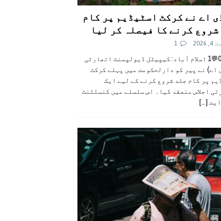
ی اے نے کرکٹ اسٹیڈیم پر کام
شروع کرنے کا فیصلہ کر لیا
 2026
1
👍0👎0💬1 اسلام آباد: کیپیٹل ڈیولپمنٹ اتھارٹی
 اے) نے پیر کو دارلحکومت میں پہلے کرکٹ
م پر کام جلد شروع کرنے کے لیے ایک
تی اجلاس منعقد کیا۔ اس سلسلے میں کنسلٹنٹ
ایت
[...]