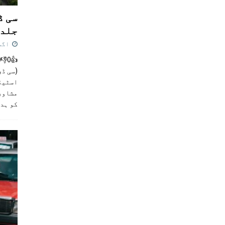
سی ڈ
جلد 
اگست 4,
(سی ڈی
اسٹیڈی
مشاور
کو ہد