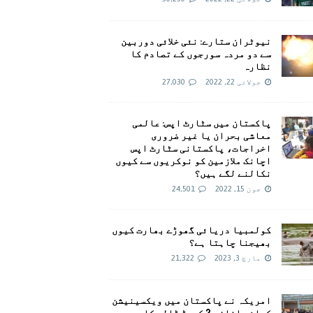
نیوٹران ستارے: نئی خلائی دوربین
سے دو مردہ سورجوں کے تصادم کا
نظارہ
جولائی 22, 2022
27,030
پاکستان میں سٹارٹ اپس: عالمی
معاشی بحران یا غیر ضروری
اخراجات، پاکستانی سٹارٹ اپس
اچانک ملازمین کو نوکریوں سے کیوں
نکالنے لگے ہیں؟
جون 15, 2022
24,501
کولمبیا دریائی گھوڑے بھارت کیوں
بھیجنا چاہتا ہے؟
مارچ 3, 2023
21,322
امريکہ نے پاکستان میں ویکسینیشن
کیلئے اضافی 2 کروڑ ڈالر کا وعدہ