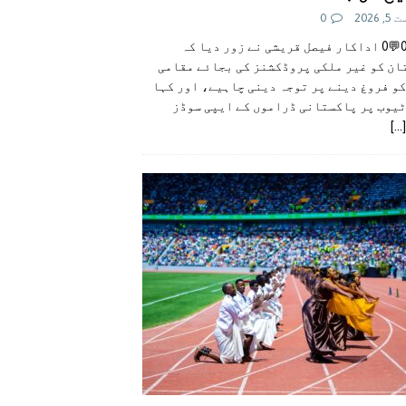
 2026
0
👍0👎0💬0 اداکار فیصل قریشی نے زور دیا کہ
ان کو غیر ملکی پروڈکشنز کی بجائے مقامی
و فروغ دینے پر توجہ دینی چاہیے، اور کہا
ٹیوب پر پاکستانی ڈراموں کے ایپی سوڈز
[...