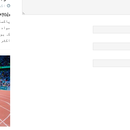
اگست 5,
پاکست
مواد ک
کہ یو
اکثر
]