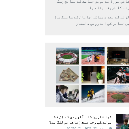
اقی بورڈ نے نویں جماعت کے نتائج چیک
نے کا طریقہ بتا دیا
زلے کے بعد دھماکہ: جاپان کے شاپنگ مال
ں تباہی کی اندرونی داستان
کیا شاہین شاہ آفریدی کے ان فٹ
ہونے کی وجہ بہت زیادہ بولنگ ہے؟
جولائی 22, 2022
30,250