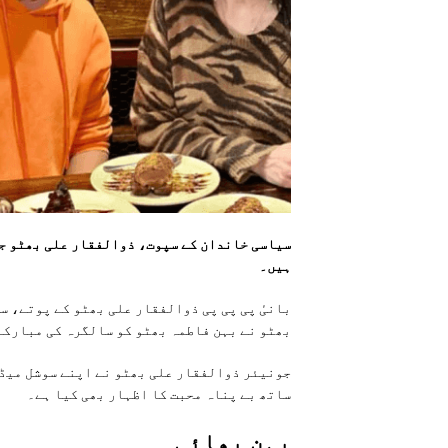
سیاسی خاندان کے سپوت، ذوالفقار علی بھٹو جو
ہیں۔
بانیٔ پی پی پی ذوالفقار علی بھٹو کے پوتے، س
بھٹو نے بہن فاطمہ بھٹو کو سالگرہ کی مبارکب
ساتھ بے پناہ محبت کا اظہار بھی کیا ہے۔
بہن بھائی