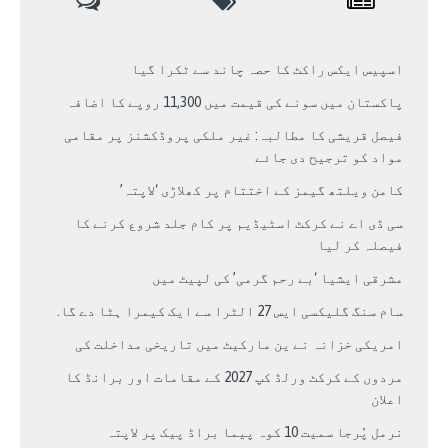
اسپیس ایکس راکٹ کا حصہ چاند سے ٹکرا گیا
پاکستان میں سونے کی قیمت میں 11,300 روپے کا اضافہ
فیصل قریشی کا مطالبہ: غیر ملکی پروڈکشنز پر مقامی
مواد کو ترجیح دی جائے
کامن ویلتھ گیمز کے اختتام پر کھلاڑی ‘لاپتہ’
سی ڈی اے نے کرکٹ اسٹیڈیم پر کام جلد شروع کرنے کا
فیصلہ کر لیا
مشرقی ایشیا ‘بے رحم گرمی’ کی لپیٹ میں
سام سنگ گلیکسی ایس 27 الٹرا سے ایک کیمرا ہٹا دے گا.
امریکی خزانہ نے ین مارکیٹ میں تاریخی مداخلت کی
مردوں کے کرکٹ ورلڈ کپ 2027 کے مقامات اور برانڈ کا
اعلان
نرمل پُرجا سمیت 10 کوہ پیما براڈ پیک پر لاپتہ