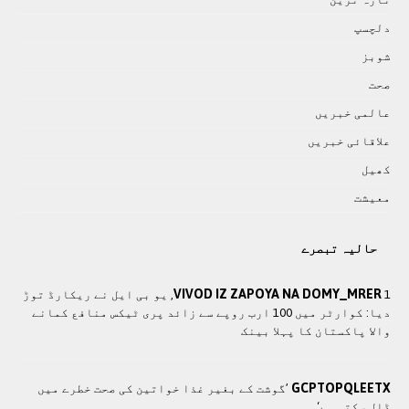
دلچسپ
شوبز
صحت
عالمی خبريں
علاقائی خبريں
کھيل
معيشت
حالیہ تبصرے
VIVOD IZ ZAPOYA NA DOMY_MRER
1, یو بی ایل نے ریکارڈ توڑ
دیا: کوارٹر میں 100 ارب روپے سے زائد پری ٹیکس منافع کمانے
والا پاکستان کا پہلا بینک
GCPTOPQLEETX
’گوشت کے بغیر غذا خواتین کی صحت خطرے میں
ڈال سکتی ہے‘