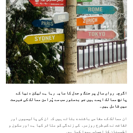
اگرچہ رواں سال پر جنگ و جدل کا سایہ رہا ہے لیکن دنیا کے
پانچ ممالک ایسے ہیں جو بدستور سب سے پُرامن ممالک کی فہرست
میں شامل ہیں۔
ان ممالک کے مقامی باشندے بتاتے ہیں کہ ان کی پالیسیوں اور
ثقافت نے کس طرح روزمرہ کی زندگی کو متاثر کیا ہے اور سکون و
اطمینان کا احساس پیدا کیا ہے۔