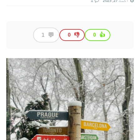
اگست 27, 2025
1
💬
1
👎
👍
0
0