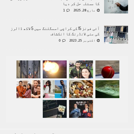
کا مسئلہ حل کر دیا
مارچ 28, 2025
1
آئی فونز 15 کی کراچی اسمگلنگ میں 5 لاکھ ڈالرز
کی منی لانڈرنگ کا انکشاف
اکتوبر 25, 2023
0