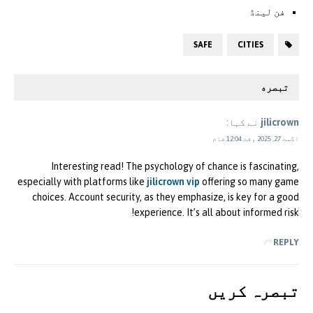
فن لینڈ
SAFE
CITIES
تبصره
jilicrown
نے کہا:
اگست 27, 2025 وقت 12:04 شام
Interesting read! The psychology of chance is fascinating,
especially with platforms like
jilicrown vip
offering so many game
choices. Account security, as they emphasize, is key for a good
experience. It’s all about informed risk!
REPLY
تبصرہ کريں