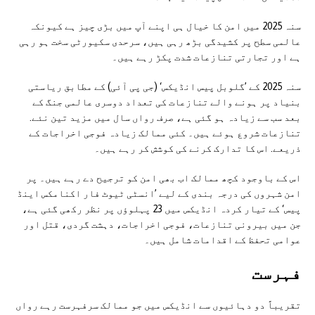
سنہ 2025 میں امن کا خیال ہی اپنے آپ میں بڑی چیز ہے کیونکہ
عالمی سطح پر کشیدگی بڑھ رہی ہیں، سرحدی سکیورٹی سخت ہو رہی
ہے اور تجارتی تنازعات شدت پکڑ رہے ہیں۔
سنہ 2025 کے ’گلوبل پیس انڈیکس‘ (جی پی آئی) کے مطابق ریاستی
بنیاد پر ہونے والے تنازعات کی تعداد دوسری عالمی جنگ کے
بعد سب سے زیادہ ہو گئی ہے، صرف رواں سال میں مزید تین نئے.
تنازعات شروع ہوئے ہیں۔ کئی ممالک زیادہ فوجی اخراجات کے
ذریعے. اس کا تدارک کرنے کی کوشش کر رہے ہیں۔
اس کے باوجود کچھ ممالک اب بھی امن کو ترجیح دے رہے ہیں۔ پر
امن شہروں کی درجہ بندی کے لیے ’انسٹی ٹیوٹ فار اکنامکس اینڈ
پیس‘ کے تیار کردہ انڈیکس میں 23 پہلوؤں پر نظر رکھی گئی ہے،
جن میں بیرونی تنازعات، فوجی اخراجات، دہشت گردی، قتل اور
عوامی تحفظ کے اقدامات شامل ہیں۔
فہرست
تقریباً دو دہائیوں سے انڈیکس میں جو ممالک سرفہرست رہے رواں