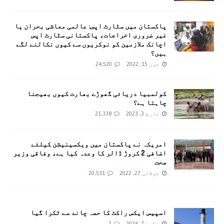
پاکستان میں سٹارٹ اپس: عالمی معاشی بحران یا
غیر ضروری اخراجات، پاکستانی سٹارٹ اپس
اچانک ملازمین کو نوکریوں سے کیوں نکالنے لگے
ہیں؟
جون 15, 2022
24,520
کولمبیا دریائی گھوڑے بھارت کیوں بھیجنا
چاہتا ہے؟
مارچ 3, 2023
21,338
امريکہ نے پاکستان میں ویکسینیشن کیلئے
اضافی 2 کروڑ ڈالر کا وعدہ کیا ہے، وفاقی وزیر
صحت
جولائی 27, 2022
20,531
اسپیس ایکس راکٹ کا حصہ چاند سے ٹکرا گیا
اگست 7, 2026
1