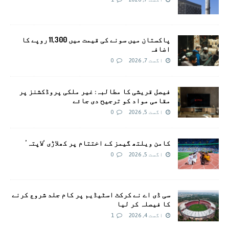
پاکستان میں سونے کی قیمت میں 11,300 روپے کا
اضافہ
اگست 7, 2026
0
فیصل قریشی کا مطالبہ: غیر ملکی پروڈکشنز پر
مقامی مواد کو ترجیح دی جائے
اگست 5, 2026
0
کامن ویلتھ گیمز کے اختتام پر کھلاڑی ‘لاپتہ’
اگست 5, 2026
0
سی ڈی اے نے کرکٹ اسٹیڈیم پر کام جلد شروع کرنے
کا فیصلہ کر لیا
اگست 4, 2026
1