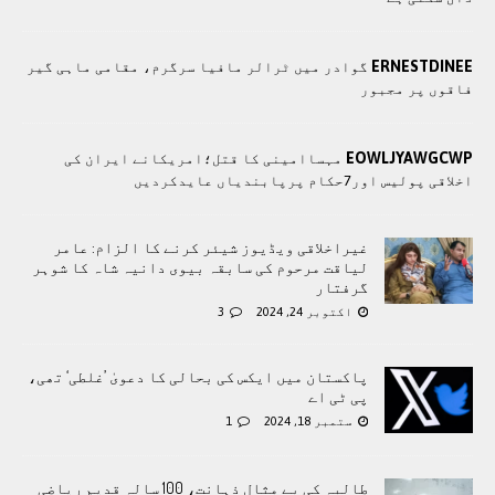
ERNESTDINEE
گوادر میں ٹرالر مافیا سرگرم، مقامی ماہی گیر
فاقوں پر مجبور
EOWLJYAWGCWP
مہساامینی کا قتل؛امریکانے ایران کی
اخلاقی پولیس اور7حکام پرپابندیاں عایدکردیں
غیراخلاقی ویڈیوز شیئر کرنے کا الزام: عامر
لیاقت مرحوم کی سابقہ بیوی دانیہ شاہ کا شوہر
گرفتار
اکتوبر 24, 2024
3
پاکستان میں ایکس کی بحالی کا دعویٰ ’غلطی‘ تھی،
پی ٹی اے
ستمبر 18, 2024
1
طالبہ کی بے مثال ذہانت، 100 سالہ قدیم ریاضی