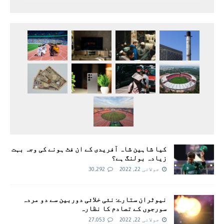
کیا شاہین شاہ آفریدی کے ان فٹ ہونے کی وجہ بہت
زیادہ بولنگ ہے؟
جولائی 22, 2022
30,292
نیوٹران ستارے: نئی خلائی دوربین سے دو مردہ
سورجوں کے تصادم کا نظارہ
جولائی 22, 2022
27,053