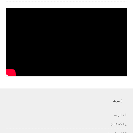
زمرے
اداريہ
پاکستان
تازہ ترين