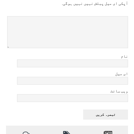
آپکی ای ميل پبلش نہيں نہيں ہوگی.
نام
ای میل
ویب سائٹ