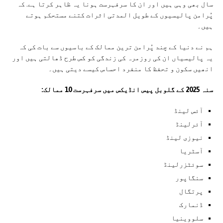
سال بھی وہی ہیں اور ان کا سرفہرست ہونا یہ ظاہر کرتا ہے. کہ
پُرامن پالیسیوں کے طویل المدتی اثرات کتنے مستحکم ہوتے
ہیں۔
ہم نے دنیا کے چند پُرامن ترین ممالک کے باسیوں سے بات کی کہ
یہ پالیسیاں ان کی روزمرہ کی زندگی کو کس طرح ڈھالتی ہیں اور
انھیں سکون و تحفظ کا منفرد احساس کیسے دیتی ہیں۔
سنہ 2025 کے گلوبل پیس انڈیکس میں سرفہرست 10 ممالک:
آئس لینڈ
آئرلینڈ
نیوزی لینڈ
آسٹریا
سوئٹزرلینڈ
سنگاپور
پرتگال
ڈنمارک
سلووینیا