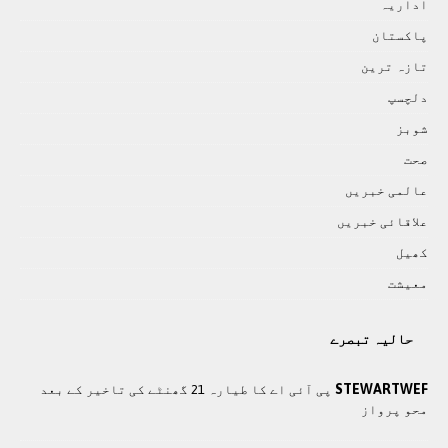
اداريہ
پاکستان
تازہ ترين
دلچسپ
شوبز
صحت
عالمی خبريں
علاقائی خبريں
کھيل
معيشت
حالیہ تبصرے
STEWARTWEF
پی آئی اے کا طیارہ 21 گھنٹے کی تاخیر کے بعد
محو پرواز