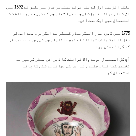
ملکہ الزبتھ اول کے منہ بولے بیٹے سر جان ہیرنگٹن نے 1592 میں
ان کے لیے واٹر کلوزٹ ایجاد کیا تھا۔ جس کے ذریعے بیت الخلا کے
استعمال میں ایک جدت آئی۔
1775 میں گھڑی ساز الیگزینڈر کمنگز نے انگریزی ہجے ایس کی
شکل کا ایک پائپ ٹوائلٹ کے نیچے لگایا۔ جس کی وجہ سے بدبو کو
کم کرنا ممکن ہوا۔
آج کل استعمال ہونے والا ٹوائلٹ کا ڈیزائن مسٹر کریپر نے
تخلیق کیا تھا۔ جنھوں نے ایس کی بجائے یو شکل کا پائپ
استعمال کیا۔