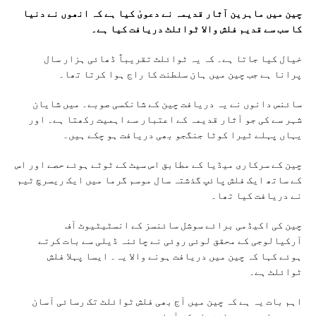
چین میں ماہرین آثار قدیمہ نے دعویٰ کیا ہے کہ انھوں نے دنیا
کا سب سے قدیم فلش والا ٹوائلٹ دریافت کیا ہے۔
خیال کیا جاتا ہے۔ کہ یہ ٹوائلٹ تقریباً ڈھائی ہزار سال
پرانا ہے جب چین میں ہان سلطنت کا راج ہوا کرتا تھا۔
سائنس دانوں نے یہ دریافت چین کے شانکسی صوبے۔ میں شایان
شہر سے کی جو آثار قدیمہ کے اعتبار سے اہمیت رکھتا ہے۔ اور
یہاں پہلے ٹیرا کوٹا جنگجو بھی دریافت ہو چکے ہیں۔
چین کے سرکاری میڈیا کے مطابق اس سیٹ کے ٹوٹے ہوئے حصے اور اس
کے ساتھ ایک فلش پائپ گذشتہ سال موسم گرما میں ایک ریسرچ ٹیم
نے دریافت کیا تھا۔
چین کی اکیڈمی برائے سوشل سائنسز کے انسٹیٹیوٹ آف
آرکیالوجی کے محقق لوئی روئی نے چائنہ ڈیلی سے بات کرتے
ہوئے کہا کہ چین میں دریافت ہونے والا یہ۔ ایسا پہلا فلش
ٹوائلٹ ہے۔
اہم بات یہ ہے کہ چین میں آج بھی فلش ٹوائلٹ تک رسائی آسان