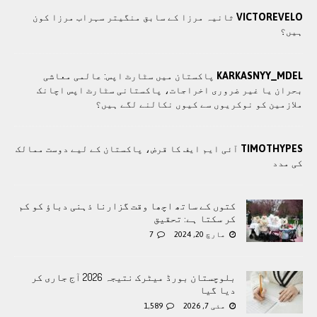
VICTOREVELO
ثانیہ مرزا کے سابق منگیتر سہراب مرزا کون
ہیں؟
KARKASNYY_MDEL
پاکستان میں سٹارٹ اپس: عالمی معاشی
بحران یا غیر ضروری اخراجات، پاکستانی سٹارٹ اپس اچانک
ملازمین کو نوکریوں سے کیوں نکالنے لگے ہیں؟
TIMOTHYPES
آئی ایم ایف کا قرض، پاکستان کے لیے دوست ممالک
کی مدد
کتوں کے ساتھ اچھا وقت گزارنا ذہنی دباؤ کو کم
کر سکتا ہے: تحقیق
مارچ 20, 2024
7
بلوچستان بورڈ میٹرک نتیجہ 2026 آج جاری کر
دیا گیا
مئی 7, 2026
1,589