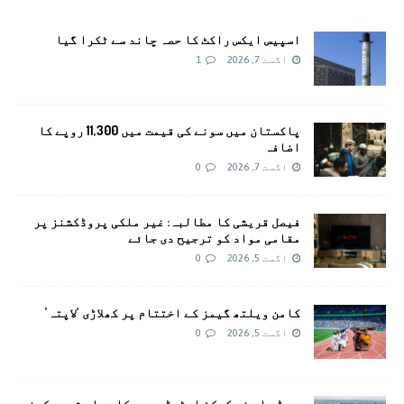
اسپیس ایکس راکٹ کا حصہ چاند سے ٹکرا گیا
اگست 7, 2026
1
پاکستان میں سونے کی قیمت میں 11,300 روپے کا
اضافہ
اگست 7, 2026
0
فیصل قریشی کا مطالبہ: غیر ملکی پروڈکشنز پر
مقامی مواد کو ترجیح دی جائے
اگست 5, 2026
0
کامن ویلتھ گیمز کے اختتام پر کھلاڑی ‘لاپتہ’
اگست 5, 2026
0
سی ڈی اے نے کرکٹ اسٹیڈیم پر کام جلد شروع کرنے