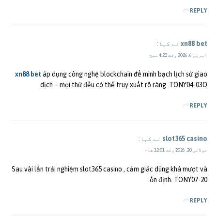
REPLY
xn88 bet
نے کہا:
اپریل 6, 2026 وقت 4:23 صبح
xn88 bet
áp dụng công nghệ blockchain để minh bạch lịch sử giao
dịch – mọi thứ đều có thể truy xuất rõ ràng. TONY04-03O
REPLY
slot365 casino
نے کہا:
جولائی 20, 2026 وقت 12:01 شام
Sau vài lần trải nghiệm slot365 casino , cảm giác dùng khá mượt và
ổn định. TONY07-20
REPLY