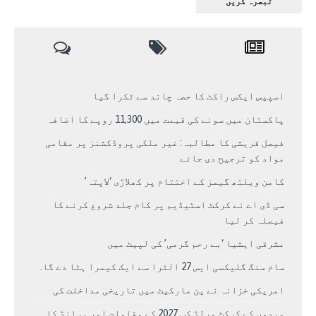
اسپیس ایکس راکٹ کا حصہ چاند سے ٹکرا گیا
پاکستان میں سونے کی قیمت میں 11,300 روپے کا اضافہ
فیصل قریشی کا مطالبہ: غیر ملکی پروڈکشنز پر مقامی
مواد کو ترجیح دی جائے
کامن ویلتھ گیمز کے اختتام پر کھلاڑی ‘لاپتہ’
سی ڈی اے نے کرکٹ اسٹیڈیم پر کام جلد شروع کرنے کا
فیصلہ کر لیا
مشرقی ایشیا ‘بے رحم گرمی’ کی لپیٹ میں
سام سنگ گلیکسی ایس 27 الٹرا سے ایک کیمرا ہٹا دے گا.
امریکی خزانہ نے ین مارکیٹ میں تاریخی مداخلت کی
مردوں کے کرکٹ ورلڈ کپ 2027 کے مقامات اور برانڈ کا