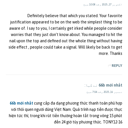
اکتوبر 27, 2025 وقت 10:08 صبح
Definitely believe that which you stated. Your favorite
justification appeared to be on the web the simplest thing to be
aware of. I say to you, I certainly get irked while people consider
worries that they just don’t know about. You managed to hit the
nail upon the top and defined out the whole thing without having
side effect , people could take a signal. Will likely be back to get
more. Thanks
REPLY
66b mới nhất
نے کہا:
دسمبر 16, 2025 وقت 7:04 صبح
66b mới nhất
cung cấp đa dạng phương thức thanh toán phù hợp
với thói quen người dùng Việt Nam. Quá trình nạp tiền được thực
hiện tức thì, trong khi rút tiền thường hoàn tất trong vòng 15 phút
đến 24 giờ tùy phương thức. TONY12-16