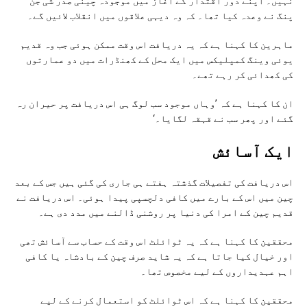
نہیں۔ اپنے دور اقتدار کے آغاز میں موجودہ چینی صدر شی جن
پنگ نے وعدہ کیا تھا۔ کہ وہ دیہی علاقوں میں انقلاب لائیں گے۔
ماہرین کا کہنا ہے کہ یہ دریافت اس وقت ممکن ہوئی جب وہ قدیم
یوئی وینگ کمپلیکس میں ایک محل کے کھنڈرات میں دو عمارتوں
کی کھدائی کر رہے تھے۔
ان کا کہنا ہے کہ ’وہاں موجود سب لوگ ہی اس دریافت پر حیران رہ
گئے اور پھر سب نے قہقہ لگایا۔‘
ایک آسائش
اس دریافت کی تفصیلات گذشتہ ہفتے ہی جاری کی گئی ہیں جس کے بعد
چین میں اس کے بارے میں کافی دلچسپی پیدا ہوئی۔ اس دریافت نے
قدیم چین کے امرا کی دنیا پر روشنی ڈالنے میں مدد دی ہے۔
محققین کا کہنا ہے کہ یہ ٹوائلٹ اس وقت کے حساب سے آسائش تھی
اور خیال کیا جاتا ہے کہ یہ شاید صرف چین کے بادشاہ یا کافی
اہم عہدیداروں کے لیے مخصوص تھا۔
محققین کا کہنا ہے کہ اس ٹوائلٹ کو استعمال کرنے کے لیے