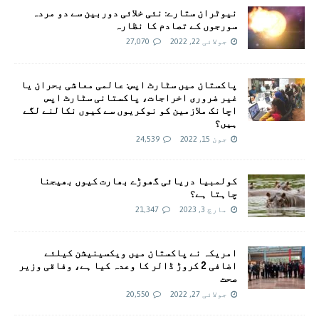
نیوٹران ستارے: نئی خلائی دوربین سے دو مردہ
سورجوں کے تصادم کا نظارہ
جولائی 22, 2022
27,070
پاکستان میں سٹارٹ اپس: عالمی معاشی بحران یا
غیر ضروری اخراجات، پاکستانی سٹارٹ اپس
اچانک ملازمین کو نوکریوں سے کیوں نکالنے لگے
ہیں؟
جون 15, 2022
24,539
کولمبیا دریائی گھوڑے بھارت کیوں بھیجنا
چاہتا ہے؟
مارچ 3, 2023
21,347
امريکہ نے پاکستان میں ویکسینیشن کیلئے
اضافی 2 کروڑ ڈالر کا وعدہ کیا ہے، وفاقی وزیر
صحت
جولائی 27, 2022
20,550