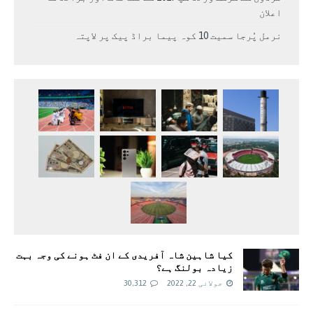
اعلان
نرمل پُرجا سمیت 10 کوہ پیما براڈ پیک پر لاپتہ
کیا شاہین شاہ آفریدی کے ان فٹ ہونے کی وجہ بہت
زیادہ بولنگ ہے؟
جولائی 22, 2022
30,312