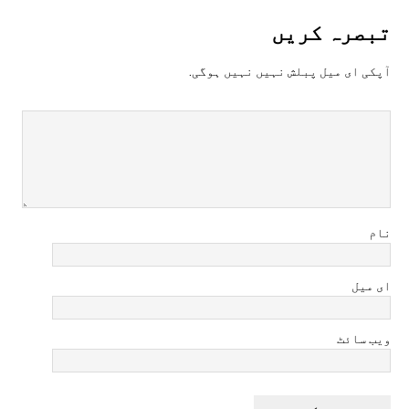
تبصرہ کريں
آپکی ای ميل پبلش نہيں نہيں ہوگی.
نام
ای میل
ویب سائٹ