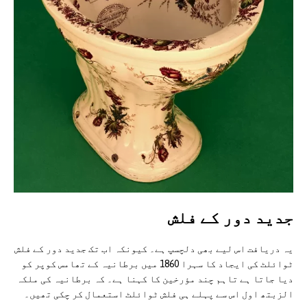
جدید دور کے فلش
یہ دریافت اس لیے بھی دلچسپ ہے۔ کیونکہ اب تک جدید دور کے فلش
ٹوائلٹ کی ایجاد کا سہرا 1860 میں برطانیہ کے تھامس کوپر کو
دیا جاتا ہے تاہم چند مؤرخین کا کہنا ہے۔ کہ برطانیہ کی ملکہ
الزبتھ اول اس سے پہلے ہی فلش ٹوائلٹ استعمال کر چکی تھیں۔