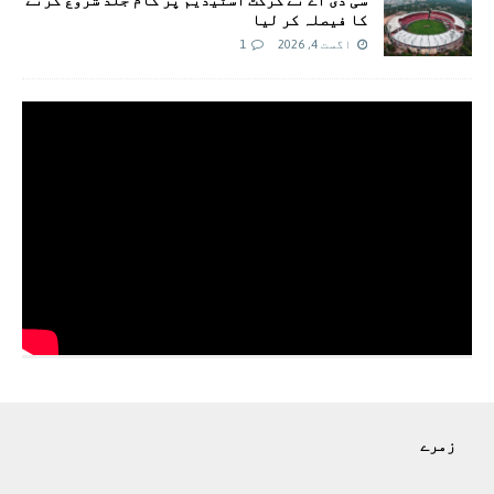
کا فیصلہ کر لیا
اگست 4, 2026
1
زمرے