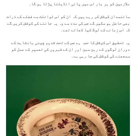
ملازمین کو ہر بار اس میں پانی انڈیلنا پڑتا ہو گا۔
سائنسدان کوشش کر رہے ہیں کہ ان کو اس ٹوائلٹ سے فضلے کے ذرات
بھی حاصل ہو سکیں گے جس کی مدد سے وہ یہ جاننے کی کوشش کریں گے
کہ اس زمانے کے لوگ کیا کھاتے تھے۔
یہ تحقیق اس کوشش کا حصہ ہے جس کے تحت قدیم چینی بادشاہت کے
دوران لوگوں کے رہن سہن اور ان کے شہروں کی تعمیر کے عمل کو
سمجھنے کی کوشش کی جا رہی ہے۔