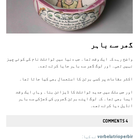
گھر سے باہر
واضح رہے کہ ایک وقت تھا۔ جب دنیا میں ٹوائلٹ نام کی کوئی چیز
نہیں تھی۔ اور لوگ گھر سے باہر جایا کرتے تھے۔
اکثر مقامات پر کسی برتن کا استعمال بھی کیا جاتا تھا۔
اور جس ملک میں جدید ٹوائلٹ کا ڈیزائن بنا۔ وہاں ایک وقت
ایسا بھی تھا۔ کہ لوگ اپنے برتن گھروں کی کھڑکی سے باہر
انڈیل دیا کرتے تھے۔
4 COMMENTS
vorbelutrioperbir
نے کہا: