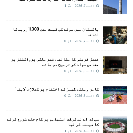
اگست 7, 2026
1
پاکستان میں سونے کی قیمت میں 11,300 روپے کا
اضافہ
اگست 7, 2026
0
فیصل قریشی کا مطالبہ: غیر ملکی پروڈکشنز پر
مقامی مواد کو ترجیح دی جائے
اگست 5, 2026
0
کامن ویلتھ گیمز کے اختتام پر کھلاڑی ‘لاپتہ’
اگست 5, 2026
0
سی ڈی اے نے کرکٹ اسٹیڈیم پر کام جلد شروع کرنے
کا فیصلہ کر لیا
اگست 4, 2026
1