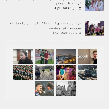
کیا: فاطمہ بھٹو
مئی 1, 2023
4
خواتین کےحقوق کے تحفظ کے لیے ٹھوس اقدامات
ضروری، اقوام متحدہ
مارچ 8, 2023
1