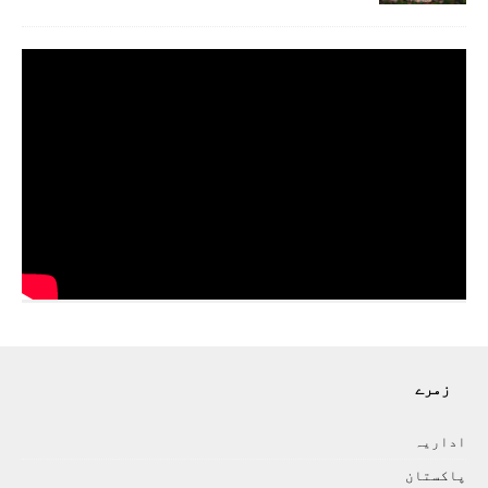
زمرے
اداريہ
پاکستان