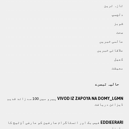
تازہ ترين
دلچسپ
شوبز
صحت
عالمی خبريں
علاقائی خبريں
کھيل
معيشت
حالیہ تبصرے
VIVOD IZ ZAPOYA NA DOMY_LGMN
پیرو میں 100 سے زائد قدیم
ڈیزائن دریافت
EDDIEERARI
فیس بک اور انسٹاگرام صارفین کو عارضی آؤٹیج کا
سامنا