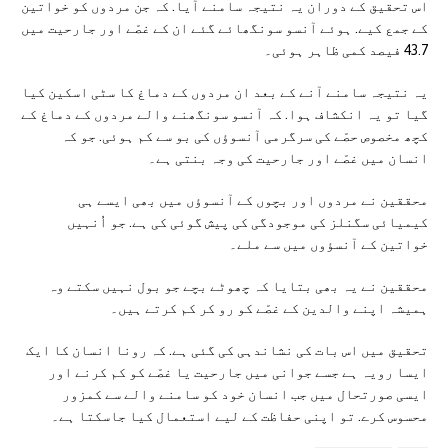
اس تحقیق کے دوران یہ نتیجہ سامنے آیا. کہ جن مردوں کو خواتین
کے جمع کیے. ہوئے آنسو سونگھائے گئے ان کے غصّے اور جارحیت میں
43.7 فیصد کمی ظاہر ہوئی۔
یہ نتیجہ سامنے آنے کے بعد ان مردوں کے دماغ کا سٹی اسکین کیا
گیا تو یہ انکشاف ہوا. کہ آنسو سونگھنے والے مردوں کے دماغ کے
کچھ مخصوص حصّے کی سرگرمی آنسوؤں کی بو سے کم ہوئی. جو کہ
انسان میں غصّے اور جارحیت کی وجہ بنتی ہے۔
محققین نے مردوں اور بچوں کے آنسوؤں میں بھی ایسے ہی
کیمیائی سگنلز کی موجودگی کی پیش گوئی کی ہے. جو اُنہیں
خواتین کے آنسؤوں میں سے ملے۔
محققین نے یہ بھی بتایا کہ چھوٹے بچے جو بول نہیں سکتے وہ
ہمیشہ اپنے والدین کے غصّے کو رو کر کم کرتے ہیں۔
تحقیق میں اس بات کی نشاندہی کی گئی ہے. کہ رونا انسان کا ایک
ایسا رویہ ہے جسے جوانی میں جارحیت یا غصّے کو کم کرنے اور
ایسی صورتحال میں جب انسان خود کو سامنے والے سے کمزور
محسوس کرے. تو اپنی حفاظت کے لیے استعمال کیا جاسکتا ہے۔