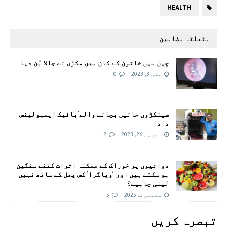
HEALTH
متعلقہ مضامین
چین میں خاتون کے کان میں مکڑی نے جالا بُن دیا
مئی 3, 2023
0
سینکڑوں جانیں بچانے والے’بائیک ایمبولینس
دادا
اپریل 26, 2023
2
دوائیوں پر خوراک کے ممکنہ اثرات کتنے سنگین
ہو سکتے ہیں اور ‘ویاگرا’ کس پھل کے ساتھ نہیں
لینی چاہیے؟
ستمبر 1, 2025
5
تبصرہ کريں