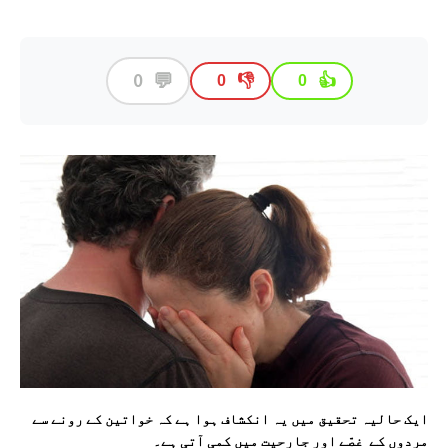
💬
0
👎
👍
0
0
ایک حالیہ تحقیق میں یہ انکشاف ہوا ہے کہ خواتین کے رونے سے
مردوں کے غصّے اور جارحیت میں کمی آتی ہے۔