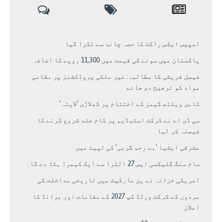
اسپیس ایکس راکٹ کا حصہ چاند سے ٹکرا گیا
پاکستان میں سونے کی قیمت میں 11,300 روپے کا اضافہ
فیصل قریشی کا مطالبہ: غیر ملکی پروڈکشنز پر مقامی
مواد کو ترجیح دی جائے
کامن ویلتھ گیمز کے اختتام پر کھلاڑی ‘لاپتہ’
سی ڈی اے نے کرکٹ اسٹیڈیم پر کام جلد شروع کرنے کا
فیصلہ کر لیا
مشرقی ایشیا ‘بے رحم گرمی’ کی لپیٹ میں
سام سنگ گلیکسی ایس 27 الٹرا سے ایک کیمرا ہٹا دے گا.
امریکی خزانہ نے ین مارکیٹ میں تاریخی مداخلت کی
مردوں کے کرکٹ ورلڈ کپ 2027 کے مقامات اور برانڈ کا
اعلان