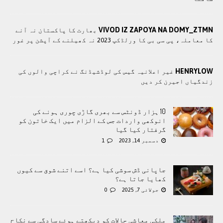
VIVOD IZ ZAPOYA NA DOMY_ZTMN
بھارت کا پاکستان نہ آنے
کا معاملہ، پی سی بی کا ورلڈکپ 2023 نہ کھیلنے کے آپشن پر غور
HENRYLOW
غیر اعلانیہ گیس کی لوڈشیڈنگ نے کراچی والوں کی
زندگیاں اجیرن کر دیں
10 ہزار ڈونٹس سے بھری گاڑی چوری ہونے کی
انوکھی واردات جس کے الزام میں ایک خاتون کو
گرفتار کیا گیا
دسمبر 14, 2023
1
جاپانی ڈش سوشی کیا ہے؟ اسے اتنے شوق سے کیوں
کھایا جاتا ہے؟
جولائی 7, 2025
0
ملکی معاشی حالات کو دیکھتے ہوئے سادگی سے نکاح