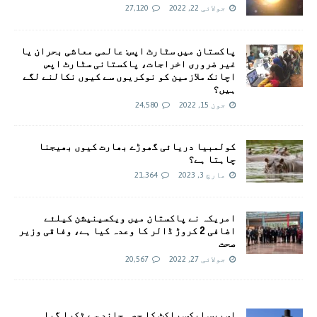
جولائی 22, 2022
27,120
پاکستان میں سٹارٹ اپس: عالمی معاشی بحران یا
غیر ضروری اخراجات، پاکستانی سٹارٹ اپس
اچانک ملازمین کو نوکریوں سے کیوں نکالنے لگے
ہیں؟
جون 15, 2022
24,580
کولمبیا دریائی گھوڑے بھارت کیوں بھیجنا
چاہتا ہے؟
مارچ 3, 2023
21,364
امريکہ نے پاکستان میں ویکسینیشن کیلئے
اضافی 2 کروڑ ڈالر کا وعدہ کیا ہے، وفاقی وزیر
صحت
جولائی 27, 2022
20,567
اسپیس ایکس راکٹ کا حصہ چاند سے ٹکرا گیا