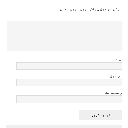
آپکی ای ميل پبلش نہيں نہيں ہوگی.
نام
ای میل
ویب سائٹ