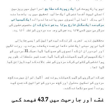
نیو یارک پوسٹ کی
ایک رپورٹ کے مطابق
اسرائیل میں ویزمین
انسٹی ٹیوٹ آف سائنس کی ایک حالیہ تحقیق میں یہ بات سامنے
آئی ہے کہ انسانی آنسوؤں میں پائے جانے والے
ایک کیمیائی
مرکب سے ایک سگنل خارج ہوتا ہے جو دماغ کے ان
مخصوص حصّوں کی
سرگرمی میں کمی لاتا ہے. جس کی وجہ سے مردوں کو غصّہ آتا ہے۔
محققین نے یہ تجربہ کرنے کے لیے خواتین کو ایسی جذباتی
کہانی پر مبنی ایک فلم دکھائی جسے دیکھتے ہوئے. وہ رونے لگیں
اور اس دوران ان کے آنسوؤں کو جمع کیا گیا. جبکہ31 مردوں کو
ایک کمپیوٹر گیم کھیلنے کو کہا گیا. جسے غیر منصفانہ طور پر
پوائنٹس کی کٹوتی کرکے مردوں کو غصّہ دلانے کے لیے ڈیزائن کیا
گیا تھا۔
جب کے اس گروپ کو گیم کھیلتے ہوئے غصہ آگیا. تو ان میں سے کچھ
مردوں کو نمکین محلول اور کچھ مردوں کو خواتین کے جمع کیے
ہوئے آنسو سونگھائے گئے۔
غصّے اور جارحیت میں 43.7 فیصد کمی