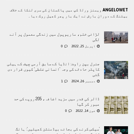
ANGELOWET
ویمنز ورلڈ کپ میں پاکستان کی سری لنکا کے خلاف
بیٹنگ کے دوران بارش نے ایک بار پھر کھیل روک دیا۔
لڑائی ختم، ماریوپول میں زندگی معمول پر آنے
لگی
اپریل 25, 2022
0
جنرل بپن راوت: انڈیا کے سابق آرمی چیف کے ہیلی
کاپٹر حادثے کی وجہ ’انسانی غلطی‘ کیوں قرار دی
گئی
دسمبر 26, 2024
1
ڈالر کی قدر میں مزید اضافہ، 205 روپے کی حد
عبور کر گیا
جون 14, 2022
0
’سیکس کرنے کی بجائے بیڈمنٹن کھیلیں‘: ہانگ