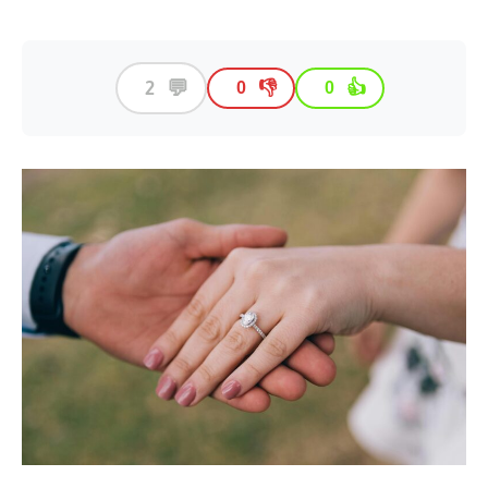
💬
2
👎
👍
0
0