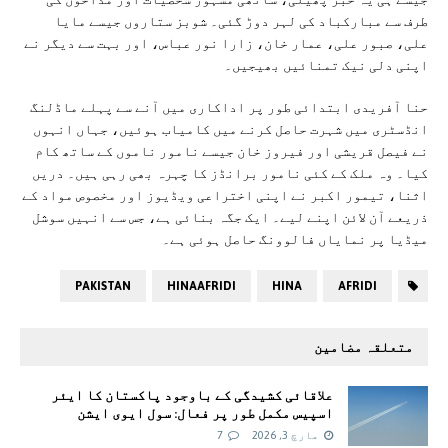
طرف سے مبارکباد کی لہر دوڑ گئی۔ شوبز ستاروں جیسے مایا
علی، صبور علی، عمار خان، زارا نور عباس، اور بہت سے دیگر نے
اپنی دلی نیک تمنائیں بھیجیں۔
حنا آفریدی ابتدائی طور پر اداکاری میں آنے سے پہلے ماڈلنگ
انڈسٹری میں شہرت حاصل کرنے میں کامیاب ہوئیں، جہاں انہوں
نے فیصل قریشی اور فیروز خان جیسے نامور ناموں کے ساتھ کام
کیا۔ وہ ملک کے کئی نامور برانڈز کا چہرہ بھی رہی ہیں۔ دریں
اثنا، تیمور اکبر نے اپنی اختراعی ویڈیوز اور مخصوص مواد کے
ذریعے آن لائن اپنے لیے۔ ایک جگہ بنائی ہے، جس سے انہیں سوشل
میڈیا پر نمایاں فالوونگ حاصل ہوئی ہے۔
PAKISTAN
HINAAFRIDI
HINA
AFRIDI
متعلقہ مضامین
علاقائی کشیدگی کے باوجود پاکستان کا ایئر
اسپیس مکمل طور پر فعال: سول ايوی ايشن
مارچ 3, 2026
7