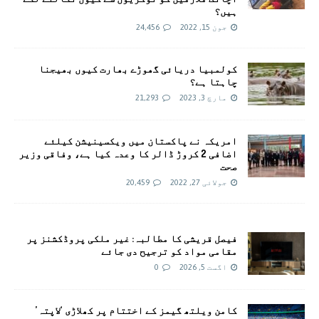
ہیں؟
جون 15, 2022
24,456
کولمبیا دریائی گھوڑے بھارت کیوں بھیجنا
چاہتا ہے؟
مارچ 3, 2023
21,293
امريکہ نے پاکستان میں ویکسینیشن کیلئے
اضافی 2 کروڑ ڈالر کا وعدہ کیا ہے، وفاقی وزیر
صحت
جولائی 27, 2022
20,459
فیصل قریشی کا مطالبہ: غیر ملکی پروڈکشنز پر
مقامی مواد کو ترجیح دی جائے
اگست 5, 2026
0
کامن ویلتھ گیمز کے اختتام پر کھلاڑی ‘لاپتہ’