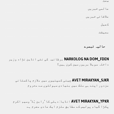
صحت
عالمی خبريں
علاقائی خبريں
کھيل
معيشت
حالیہ تبصرے
NARKOLOG NA DOM_FDEN
برطانیہ کی نئی انڈین نژاد وزیر
داخلہ سویلا بریورمین کون ہیں؟
AVET MIRAKYAN_SJKR
چينی کمپنيوں ميں ملازم پاکستانی
مزدور اپنے ہی ملک ميں بنيادی سہولتوں سے محروم
AVET MIRAKYAN_YPKR
انڈیا: دہلی کا ’رابن ہُڈ‘ وسیم اکرم
پکڑا گیا، پولیس کے مطابق ملزم ایک عادی مجرم ہے