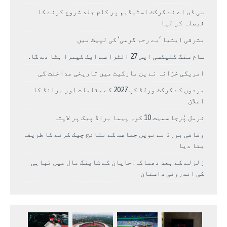
سی ڈی اے نے کرکٹ اسٹیڈیم پر کام جلد شروع کرنے کا
فیصلہ کر لیا
مشرقی ایشیا ‘بے رحم گرمی’ کی لپیٹ میں
سام سنگ گلیکسی ایس 27 الٹرا سے ایک کیمرا ہٹا دے گا.
امریکی خزانہ نے ین مارکیٹ میں تاریخی مداخلت کی
مردوں کے کرکٹ ورلڈ کپ 2027 کے مقامات اور برانڈ کا
اعلان
نرمل پُرجا سمیت 10 کوہ پیما براڈ پیک پر لاپتہ
وفاقی بورڈ نے نویں جماعت کے نتائج چیک کرنے کا طریقہ
بتا دیا
زلزلے کے بعد دھماکہ: جاپان کے شاپنگ مال میں تباہی
کی اندرونی داستان