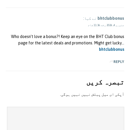
bhtclubbonus
نے کہا:
جنوری 4, 2026 وقت 11:36 شام
Who doesn’t love a bonus?! Keep an eye on the BHT Club bonus
page for the latest deals and promotions. Might get lucky…
bhtclubbonus
REPLY
تبصرہ کريں
آپکی ای ميل پبلش نہيں نہيں ہوگی.