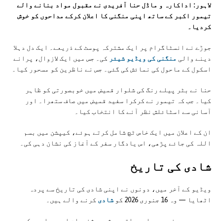
لاہور: اداکارہ و ماڈل حنا آفریدی نے مقبول مواد بنانے والے
تیمور اکبر کے ساتھ اپنی منگنی کا اعلان کرکے مداحوں کو خوش
کردیا۔
جوڑے نے انسٹاگرام پر ایک مشترکہ پوسٹ کے ذریعے۔ ایک دل دہلا
دینے والی
منگنی کی ویڈیو شیئر
کی۔ جس میں ایک لازوال، پرانے
اسکول کے ماحول کی نمائش کی گئی۔ جس نے ناظرین کو مسحور کیا۔
حنا نے بٹر پیلے رنگ کی شلوار قمیض میں خوبصورتی کو ظاہر
کیا۔ جب کہ تیمور نے کرکرا سفید قمیض میں صاف ستھرا۔ اور
آسانی سے اسٹائلش نظر آنے کا انتخاب کیا۔
ان کے اعلان میں ایک خاص ٹچ شامل کرتے ہوئے، کیپشن میں بسم
اللہ کی جائے پڑھی، اس یادگار سفر کے آغاز کی نشان دہی کی۔
شادی کی تاريخ
ویڈیو کے آخر میں، دونوں نے اپنی شادی کی تاریخ سے پردہ
اٹھایا — وہ 16 جنوری 2026 کو
شادی
کرنے والے ہیں۔
جیسے ہی یہ خبر پھیلی، ساتھی مشہور شخصیات اور مداحوں کی