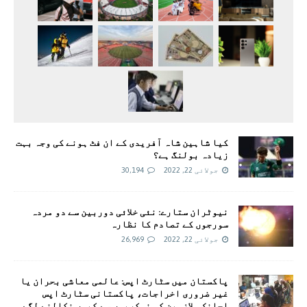
کیا شاہین شاہ آفریدی کے ان فٹ ہونے کی وجہ بہت
زیادہ بولنگ ہے؟
جولائی 22, 2022
30,194
نیوٹران ستارے: نئی خلائی دوربین سے دو مردہ
سورجوں کے تصادم کا نظارہ
جولائی 22, 2022
26,969
پاکستان میں سٹارٹ اپس: عالمی معاشی بحران یا
غیر ضروری اخراجات، پاکستانی سٹارٹ اپس
اچانک ملازمین کو نوکریوں سے کیوں نکالنے لگے