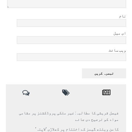
نام
ای میل
ویب سائٹ
فیصل قریشی کا مطالبہ: غیر ملکی پروڈکشنز پر مقامی
مواد کو ترجیح دی جائے
کامن ویلتھ گیمز کے اختتام پر کھلاڑی ‘لاپتہ’