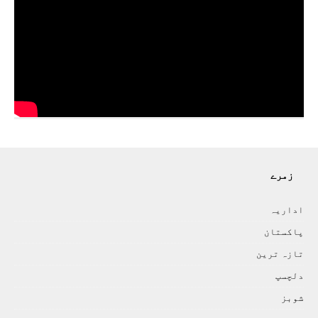
زمرے
اداريہ
پاکستان
تازہ ترين
دلچسپ
شوبز