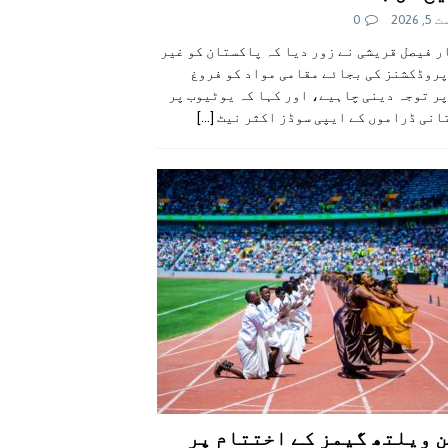
 2026
0
 فیصل قریشی نے زور دیا کہ پاکستان کو غیر
پروڈکشنز کی بجائے مقامی مواد کو فروغ
ر توجہ دینی چاہیے، اور کہا کہ یوٹیوب پر
انی ڈراموں کے ایپی سوڈز اکثر نیٹ
[...]
 ویلتھ گیمز کے اختتام پر