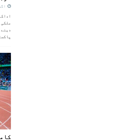
اگست 5,
اداکار
ملکی 
دینے پ
پاکست
کامن