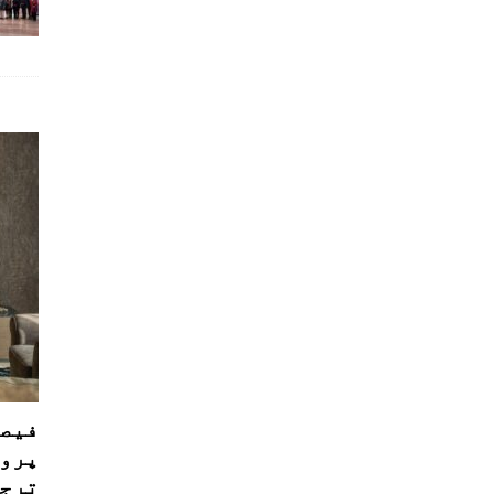
فیصل
پروڈ
ترجی