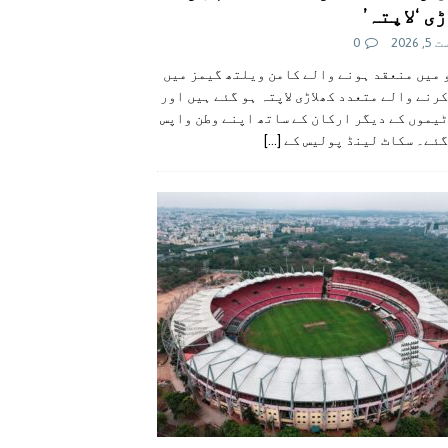
ی ‘لاپتہ’
 2026
0
 میں منعقد ہونے والے کامن ویلتھ گیمز میں
رنے والے متعدد کھلاڑی لاپتہ ہو گئے ہیں اور
یموں کے دیگر ارکان کے ساتھ اپنے وطن واپس
گئے۔ سکاٹ لینڈ پولیس کے
[...]