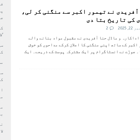
بہ: غیر ملکی پروڈکشنز پر مقامی مواد کو ترجیح دی جائے
فی
آفریدی نے تیمور اکبر سے منگنی کر لی،
پر
جا
 کی تاریخ بتا دی
کا
2, 2025
2
‘ل
 اداکارہ و ماڈل حنا آفریدی نے مقبول مواد بنانے والے
اکبر کے ساتھ اپنی منگنی کا اعلان کرکے مداحوں کو خوش
سی
 جوڑے نے انسٹاگرام پر ایک مشترکہ پوسٹ کے ذریعے۔ ایک
کر
مش
کی
ام
مد
بر
لا