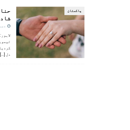
[ اگست 5, 2026 ]
فیصل قریشی کا مطال
حنا 
پاکستان
پاکستان
شادی
دسمبر 2
لاہور:
تیمور 
کردیا۔
دل
[…]