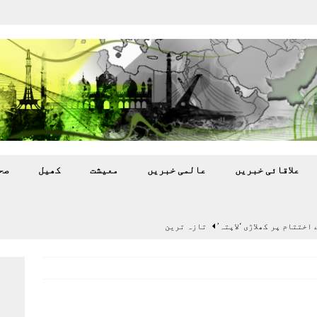
علاقائی خبريں
عالمی خبريں
معيشت
کھيل
صح
اختتام پر کھلاڑی ‘لاپتہ’
تازہ ترين
سٹیڈیم پر کام جلد شروع کرنے کا فیصلہ کر لیا
پاکستان
 گرمی’ کی لپیٹ میں
تازہ ترين
گا.
تازہ ترين