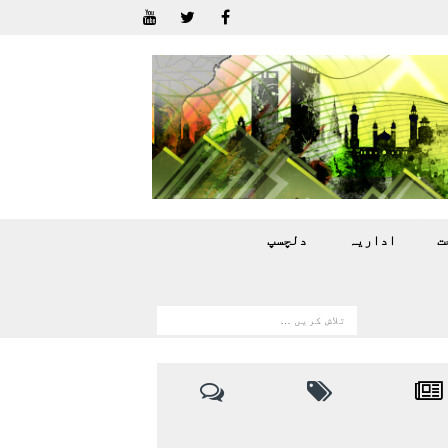
ت
اداريہ
دلچسپ