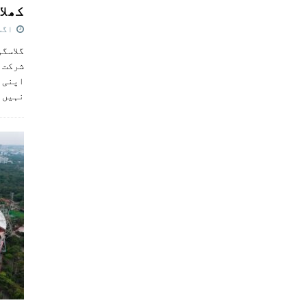
کھلاڑ
اگست 5,
گلاسگو
شرکت ک
اپنی ٹ
نہیں 