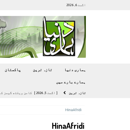
اگست 6, 2026
ہماری دنیا
تازہ ترين
پاکستان
ہمارے بارے ميں
تازہ ترين
[ اگست 5, 2026 ]
کامن ویلتھ گیمز کے 
[ اگست 4, 2026 ]
سی ڈی اے نے کرکٹ ا
HinaAfridi
[ اگست 4, 2026 ]
مشرقی ایشیا ‘بے رحم
HinaAfridi
[ اگست 3, 2026 ]
سام سنگ گلیکسی ایس 27 الٹرا سے ایک کیمرا ہٹا دے 