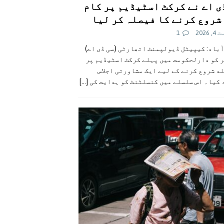
ی اے نے کرکٹ اسٹیڈیم پر کام
شروع کرنے کا فیصلہ کر لیا
 2026
1
آباد: کیپیٹل ڈیولپمنٹ اتھارٹی (سی ڈی اے)
ر کو دارلحکومت میں پہلے کرکٹ اسٹیڈیم پر
د شروع کرنے کے لیے ایک مشاورتی اجلاس
 کیا۔ اس سلسلے میں کنسلٹنٹ کو ہدایت کی
[...]