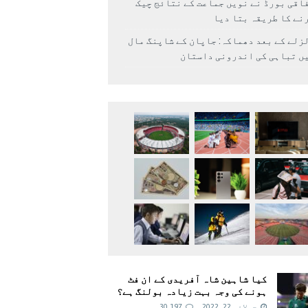
اقی بورڈ نے نویں جماعت کے نتائج چیک
نے کا طریقہ بتا دیا
زلے کے بعد دھماکہ: جاپان کے شاپنگ مال
ں تباہی کی اندرونی داستان
کیا شاہین شاہ آفریدی کے ان فٹ
ہونے کی وجہ بہت زیادہ بولنگ ہے؟
جولائی 22, 2022
30,197