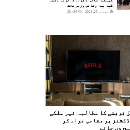
کیا ہے، وفاقی وزیر صحت
جولائی 27, 2022
20,459
 قریشی کا مطالبہ: غیر ملکی
کشنز پر مقامی مواد کو
ح دی جائے