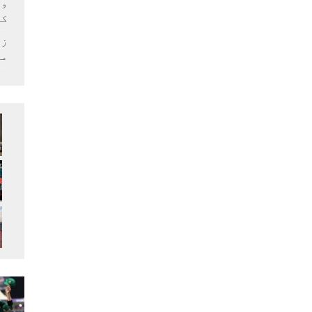
وف
کر
زل
می