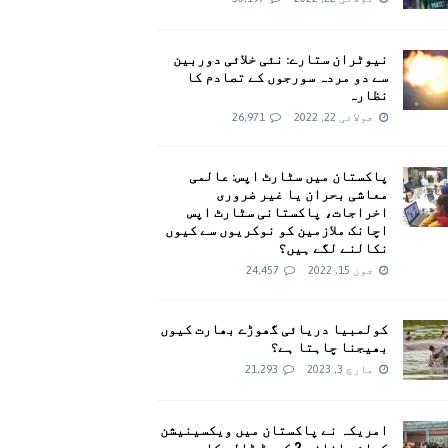
نیوٹران ستارے: نئی خلائی دوربین
سے دو مردہ سورجوں کے تصادم کا
نظارہ
جولائی 22, 2022
26,971
پاکستان میں سٹارٹ اپس: عالمی
معاشی بحران یا غیر ضروری
اخراجات، پاکستانی سٹارٹ اپس
اچانک ملازمین کو نوکریوں سے کیوں
نکالنے لگے ہیں؟
جون 15, 2022
24,457
کولمبیا دریائی گھوڑے بھارت کیوں
بھیجنا چاہتا ہے؟
مارچ 3, 2023
21,293
امريکہ نے پاکستان میں ویکسینیشن
کیلئے اضافی 2 کروڑ ڈالر کا وعدہ