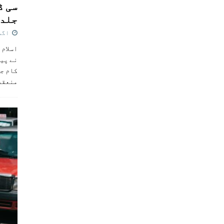
سی ڈ
جلد 
اگست 4,
اسلام 
نے پی
کام جل
منعقد