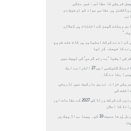
صل قریشی کا مطالبہ: غیر ملکی
وڈکشنز پر مقامی مواد کو ترجیح دی
ئے
من ویلتھ گیمز کے اختتام پر کھلاڑی
اپتہ’
 ڈی اے نے کرکٹ اسٹیڈیم پر کام جلد شروع
نے کا فیصلہ کر لیا
رقی ایشیا ‘بے رحم گرمی’ کی لپیٹ میں
سام سنگ گلیکسی ایس 27 الٹرا سے ایک
مرا ہٹا دے گا.
ریکی خزانہ نے ین مارکیٹ میں تاریخی
اخلت کی
مردوں کے کرکٹ ورلڈ کپ 2027 کے مقامات اور
انڈ کا اعلان
نرمل پُرجا سمیت 10 کوہ پیما براڈ پیک پر
پتہ