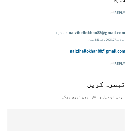
K(*9/1
REPLY
naizihellokhan88@gmail.com
نے کہا:
جولائی 27, 2025 وقت 3:31 صبح
naizihellokhan88@gmail.com
REPLY
تبصرہ کريں
آپکی ای ميل پبلش نہيں نہيں ہوگی.