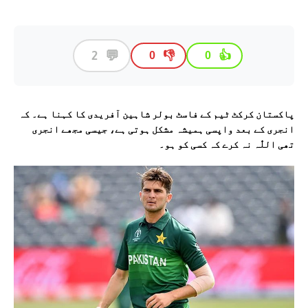
💬
2
👎
👍
0
0
پاکستان کرکٹ ٹیم کے فاسٹ بولر شاہین آفریدی کا کہنا ہے۔ کہ
انجری کے بعد واپسی ہمیشہ مشکل ہوتی ہے، جیسی مجھے انجری
تھی اللّٰہ نہ کرے کہ کسی کو ہو۔