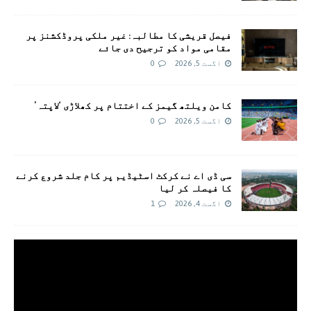
فیصل قریشی کا مطالبہ: غیر ملکی پروڈکشنز پر
مقامی مواد کو ترجیح دی جائے
اگست 5, 2026
0
کامن ویلتھ گیمز کے اختتام پر کھلاڑی ‘لاپتہ’
اگست 5, 2026
0
سی ڈی اے نے کرکٹ اسٹیڈیم پر کام جلد شروع کرنے
کا فیصلہ کر لیا
اگست 4, 2026
1