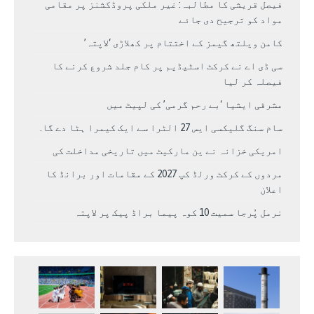
فیصل قریشی کا مطالبہ: غیر ملکی پروڈکشنز پر مقامی
مواد کو ترجیح دی جائے
کامن ویلتھ گیمز کے اختتام پر کھلاڑی ‘لاپتہ’
سی ڈی اے نے کرکٹ اسٹیڈیم پر کام جلد شروع کرنے کا
فیصلہ کر لیا
مشرقی ایشیا ‘بے رحم گرمی’ کی لپیٹ میں
سام سنگ گلیکسی ایس 27 الٹرا سے ایک کیمرا ہٹا دے گا.
امریکی خزانہ نے ین مارکیٹ میں تاریخی مداخلت کی
مردوں کے کرکٹ ورلڈ کپ 2027 کے مقامات اور برانڈ کا
اعلان
نرمل پُرجا سمیت 10 کوہ پیما براڈ پیک پر لاپتہ