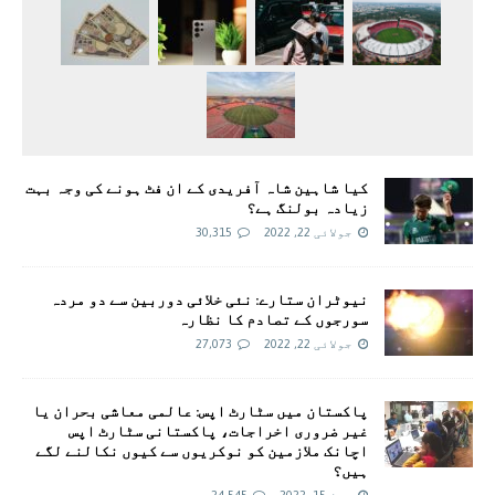
کیا شاہین شاہ آفریدی کے ان فٹ ہونے کی وجہ بہت
زیادہ بولنگ ہے؟
جولائی 22, 2022
30,315
نیوٹران ستارے: نئی خلائی دوربین سے دو مردہ
سورجوں کے تصادم کا نظارہ
جولائی 22, 2022
27,073
پاکستان میں سٹارٹ اپس: عالمی معاشی بحران یا
غیر ضروری اخراجات، پاکستانی سٹارٹ اپس
اچانک ملازمین کو نوکریوں سے کیوں نکالنے لگے
ہیں؟
جون 15, 2022
24,545