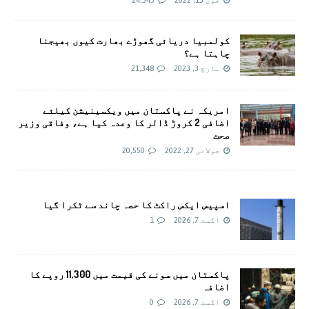
کولمبیا دریائی گھوڑے بھارت کیوں بھیجنا
چاہتا ہے؟
مارچ 3, 2023
21,348
امريکہ نے پاکستان میں ویکسینیشن کیلئے
اضافی 2 کروڑ ڈالر کا وعدہ کیا ہے، وفاقی وزیر
صحت
جولائی 27, 2022
20,550
اسپیس ایکس راکٹ کا حصہ چاند سے ٹکرا گیا
اگست 7, 2026
1
پاکستان میں سونے کی قیمت میں 11,300 روپے کا
اضافہ
اگست 7, 2026
0