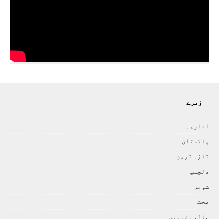
زمرے
اداريہ
پاکستان
تازہ ترين
دلچسپ
شوبز
صحت
عالمی خبريں