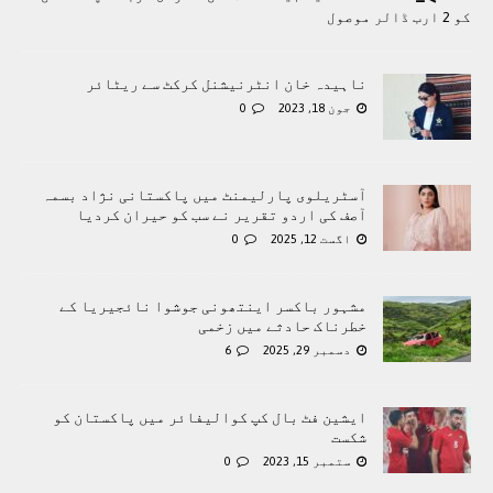
کو 2 ارب ڈالر موصول
ناہیدہ خان انٹرنیشنل کرکٹ سے ریٹائر
جون 18, 2023
0
آسٹریلوی پارلیمنٹ میں پاکستانی نژاد بسمہ
آصف کی اردو تقریر نے سب کو حیران کردیا
اگست 12, 2025
0
مشہور باکسر اینتھونی جوشوا نائجیریا کے
خطرناک حادثے میں زخمی
دسمبر 29, 2025
6
ایشین فٹ بال کپ کوالیفائر میں پاکستان کو
شکست
ستمبر 15, 2023
0