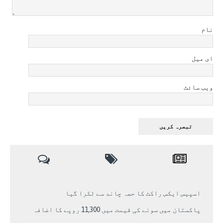
نام
ای میل
ویب سائٹ
اسپیس ایکس راکٹ کا حصہ چاند سے ٹکرا گیا
پاکستان میں سونے کی قیمت میں 11,300 روپے کا اضافہ