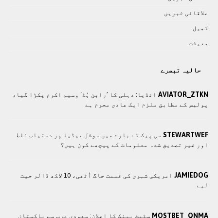
علاقائی خبريں
کھيل
معيشت
حالیہ تبصرے
AVIATOR_ZTKN
انڈیا: دہلی کا ’رابن ہُڈ‘ وسیم اکرم پکڑا گیا،
پولیس کے مطابق ملزم ایک عادی مجرم ہے
STEWARTWEF
سی پیک کے بارے میں سوشل میڈیا پر دستیاب غلط
اور غیر تصدیق شدہ معلومات کے پیچھے کون ہیں؟
JAMIEDOG
امریکی شہری کی قسمت جاگ اُٹھی، 10 لاکھ ڈالر جیت
لیے
MOSTBET_QNMA
سٹیٹ بینک کا اعلان: سعودی عرب سے پاکستان