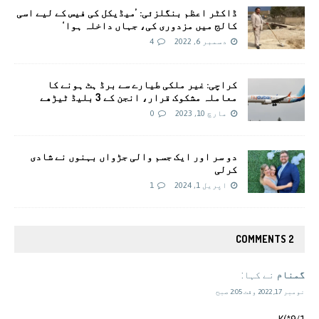
ڈاکٹر اعظم بنگلزئی: ’میڈیکل کی فیس کے لیے اسی
کالج میں مزدوری کی، جہاں داخلہ ہوا‘
دسمبر 6, 2022
4
کراچی: غیر ملکی طیارے سے برڈ ہٹ ہونے کا
معاملہ مشکوک قرار، انجن کے 3 بلیڈ ٹیڑھے
مارچ 10, 2023
0
دو سر اور ایک جسم والی جڑواں بہنوں نے شادی
کرلی
اپریل 1, 2024
1
2 COMMENTS
گمنام
نے کہا:
نومبر 17, 2022 وقت 2:05 صبح