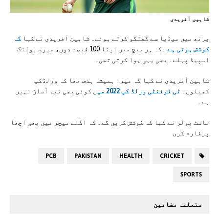
شاہيں آفريدی
پرتھ میں میڈیا سے گفتگو کرتے ہوئے۔ شاہین آفریدی نے کہا
کہ
کوشش ہوتی ہے
۔کہ ہر میچ میں اپنا 100 فیصد دوں، میری بولنگ
اسپیڈ پہلے۔ بھی یہی ہوا کرتی تھی۔
شاہین آفریدی نے کہا کہ میرا ہمیشہ ہدف تھا کہ ورلڈکپ
کھیلوں۔
ٹی ٹوئنٹی ورلڈ کپ 2022 می
ں کوئی بھی ٹیم آسان نہیں
ہے۔
فاسٹ بولر نے کہا کہ کوشش کریں گے۔ کہ اگلے میچز میں بھی اچھا
پرفارم کری
PCB
PAKISTAN
HEALTH
CRICKET
SPORTS
متعلقہ مضامین