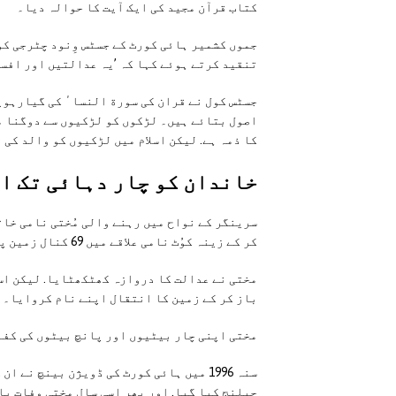
کتاب قرآن مجید کی ایک آیت کا حوالہ دیا۔
جموں کشمیر ہائی کورٹ کے جسٹس وِنود چٹرجی ک
تنقید کرتے ہوئے کہا کہ ’یہ عدالتیں اور افسر
جسٹس کول نے قران کی سورة النساٴ کی گیارہویں
اصول بتائے ہیں۔ لڑکوں کو لڑکیوں سے دوگنا م
کا ذمہ ہے. لیکن اسلام میں لڑکیوں کو والد کی 
خاندان کو چار دہائی تک ا
کر کے زینہ کوُٹ نامی علاقے میں 69 کنال زمین پر قبضہ کرلیا تھا۔
مختی نے عدالت کا دروازہ کھٹکھٹایا. لیکن اس 
باز کر کے زمین کا انتقال اپنے نام کروایا۔
مختی اپنی چار بیٹیوں اور پانچ بیٹوں کی کفا
سنہ 1996 میں ہائی کورٹ کی ڈویژن بینچ ن
چیلنج کیا گیا. اور پھر اسی سال مختی وفات پا