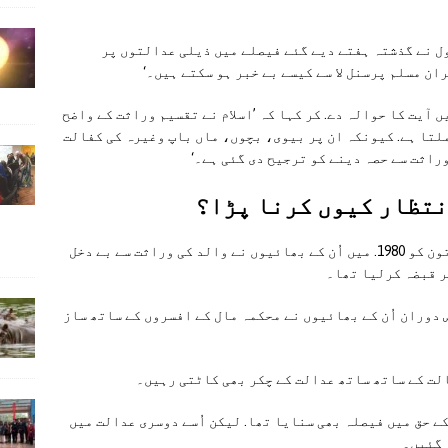
ول نے گذشتہ ہفتے دیے گئے فیصلے میں ذیلی عدالتوں پر
ان مسلم پرسنل لا سے کیسے بے خبر ہو سکتے ہیں۔‘
 آیت کا حوالہ دے. کر کہا کہ ’اسلام نے تقسیم وراثت کے واضح
لتا ہے. کیونکہ ان پر بیوی، بچوں، ماں باپ وغیرہ کی کفالت
وراثت سے حصہ دینے کو ترجیح دی گئی ہے۔‘
نتظار کیوں کرنا پڑا؟
سرینگر کے نواح میں رہنے والی مُختی نامی خاتون کو 1980. میں اُن کے بھائیوں نے والد کی وراثت سے بے دخل
دوران اُن کے بھائیوں نے محکمہ مال کے افسروں کے ساتھ ساز
لت کے ساتھ ساتھ عدالت کے چکر بھی کاٹتی رہیں۔
ے ان کے حق میں فیصلہ بھی سنایا تھا. لیکن اُسے دوسری عدالت میں
 گئیں۔