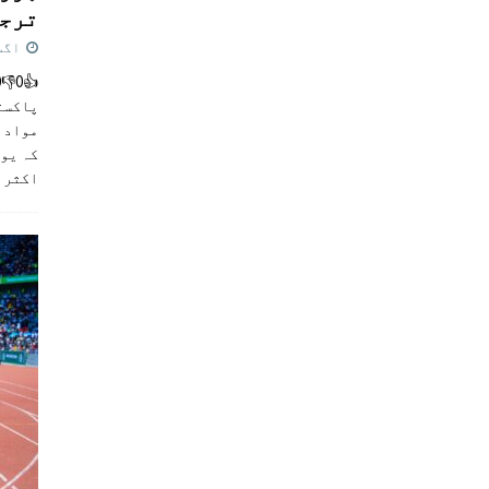
ترجی
اگست 5,
پاکست
مواد ک
کہ یو
اکثر
]