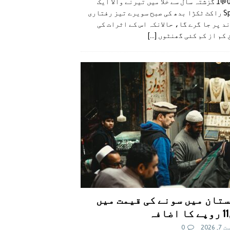
👍0👎0💬1 گزشتہ سال سے خلا میں تیرنے والا ایک
SpaceX راکٹ ٹکڑا بدھ کی صبح سویرے تیز رفتاری
د پر جا گرے گا، حالانکہ اس کے اثرات کی
 کم از کم کئی گھنٹوں
[...]
تان میں سونے کی قیمت میں
اضافہ
 2026
0