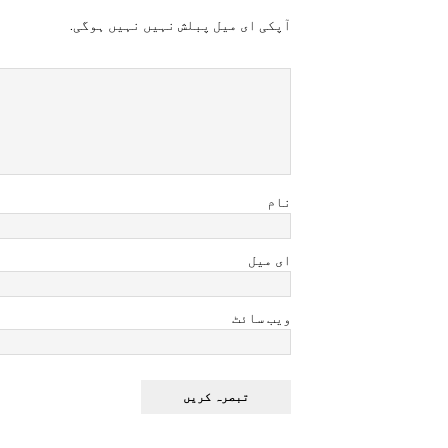
آپکی ای ميل پبلش نہيں نہيں ہوگی.
نام
ای میل
ویب سائٹ