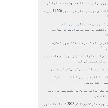
پیس ایکس راکٹ کا حصہ چاند سے ٹکرا گیا
پاکستان میں سونے کی قیمت میں 11,300 روپے
 اضافہ
صل قریشی کا مطالبہ: غیر ملکی
وڈکشنز پر مقامی مواد کو ترجیح دی
ئے
من ویلتھ گیمز کے اختتام پر کھلاڑی
اپتہ’
 ڈی اے نے کرکٹ اسٹیڈیم پر کام جلد شروع
نے کا فیصلہ کر لیا
رقی ایشیا ‘بے رحم گرمی’ کی لپیٹ میں
سام سنگ گلیکسی ایس 27 الٹرا سے ایک
مرا ہٹا دے گا.
ریکی خزانہ نے ین مارکیٹ میں تاریخی
اخلت کی
مردوں کے کرکٹ ورلڈ کپ 2027 کے مقامات اور