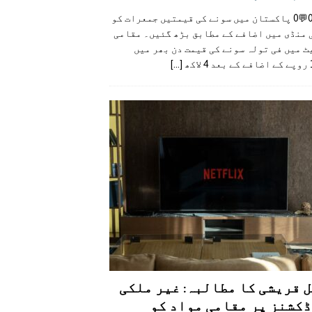
👍0👎0💬0 پاکستان میں سونے کی قیمتیں جمعرات کو
 منڈی میں اضافے کے مطابق بڑھ گئیں۔ مقامی
 میں فی تولہ سونے کی قیمت دن بھر میں
کھ
[...]
 قریشی کا مطالبہ: غیر ملکی
کشنز پر مقامی مواد کو