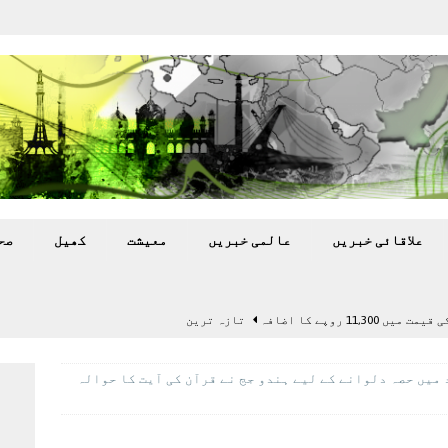
علاقائی خبريں
عالمی خبريں
معيشت
کھيل
صح
11,3 روپے کا اضافہ
تازہ ترين
بہ: غیر ملکی پروڈکشنز پر مقامی مواد کو ترجیح دی جائے
میں حصہ دلوانے کے لیے ہندو جج نے قرآن کی آیت کا حوالہ
اختتام پر کھلاڑی ‘لاپتہ’
تازہ ترين