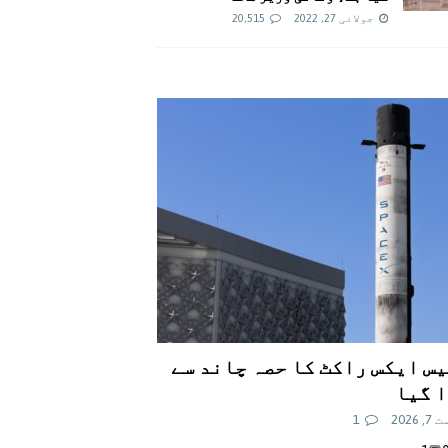
جولائی 27, 2022
20,515
س ایکس راکٹ کا حصہ چاند سے
 گیا
 2026
1