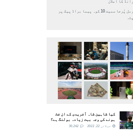
انڈ کا اعلان
نرمل پُرجا سمیت 10 کوہ پیما براڈ پیک پر
پتہ
کیا شاہین شاہ آفریدی کے ان فٹ
ہونے کی وجہ بہت زیادہ بولنگ ہے؟
جولائی 22, 2022
30,262