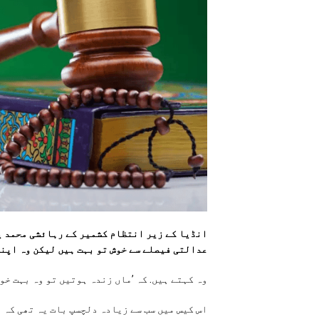
انڈیا کے زیر انتظام کشمیر کے رہائشی محمد ی
عدالتی فیصلے سے خوش تو بہت ہیں لیکن وہ اپن
وہ کہتے ہیں. کہ ’ماں زندہ ہوتیں تو وہ بہت خو
اس کیس میں سب سے زیادہ دلچسپ بات یہ تھی کہ 