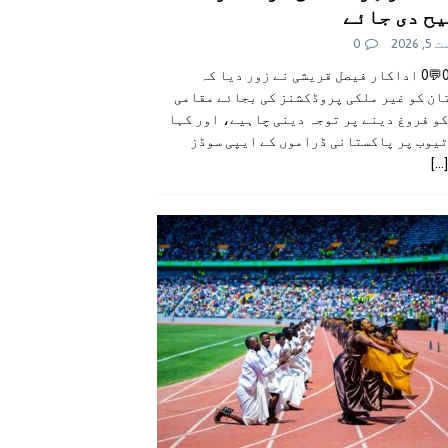
ح دی جائے
 2026
0
👍0👎0💬0 اداکار فیصل قریشی نے زور دیا کہ
ان کو غیر ملکی پروڈکشنز کی بجائے مقامی
و فروغ دینے پر توجہ دینی چاہیے، اور کہا
ٹیوب پر پاکستانی ڈراموں کے ایپی سوڈز
[...