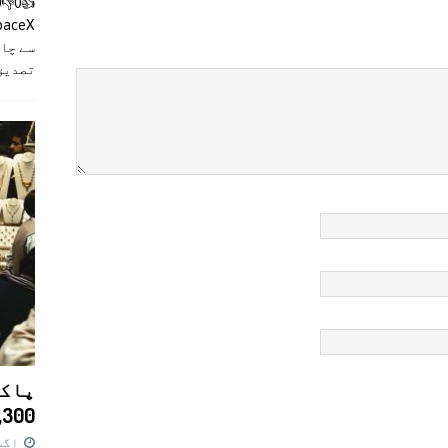
سے چان
تصدیق
پاکس
11,300 روپے کا 
اگست 7,