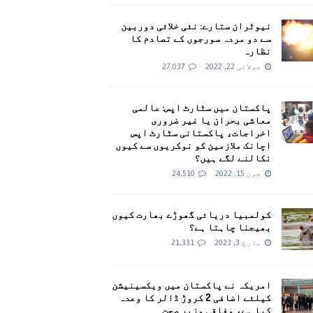
نیوٹران ستارے: نئی خلائی دوربین
سے دو مردہ سورجوں کے تصادم کا
نظارہ
جولائی 22, 2022
27,037
پاکستان میں سٹارٹ اپس: عالمی
معاشی بحران یا غیر ضروری
اخراجات، پاکستانی سٹارٹ اپس
اچانک ملازمین کو نوکریوں سے کیوں
نکالنے لگے ہیں؟
جون 15, 2022
24,510
کولمبیا دریائی گھوڑے بھارت کیوں
بھیجنا چاہتا ہے؟
مارچ 3, 2023
21,331
امريکہ نے پاکستان میں ویکسینیشن
کیلئے اضافی 2 کروڑ ڈالر کا وعدہ
کیا ہے، وفاقی وزیر صحت