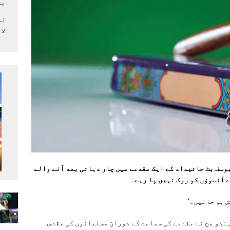
بر
لا
وسف بٹ جائیداد کے ایک مقدمے میں چار دہائی بعد آنے والے
ے آنسوؤں کو روک نہیں پا رہے۔
ش ہو جاتیں۔‘
ہندو جج نے مقدمے کی سماعت کے دوران مسلمانوں کی مقدس