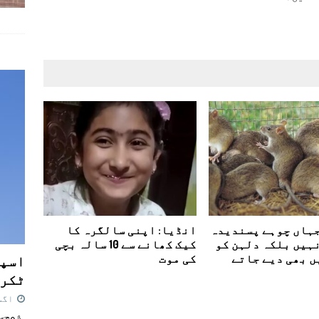
جہاں چوہے پسندیدہ
انڈیا: اپنی سالگرہ کا
نہیں بلکہ دلہن کو
کیک کھانے سے 10 سالہ بچی
اسپی
ں بھی دیے جاتے
کی موت
ٹکرا
اگست 7,