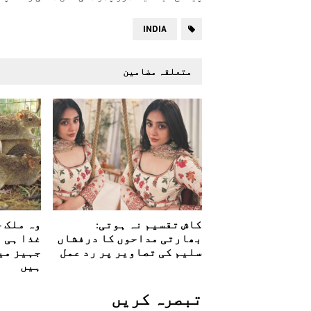
INDIA
متعلقہ مضامین
کاش تقسیم نہ ہوتی:
وہ ملک 
بھارتی مداحوں کا درفشاں
غذا ہی 
سلیم کی تصاویر پر رد عمل
جہیز می
ہیں
تبصرہ کريں