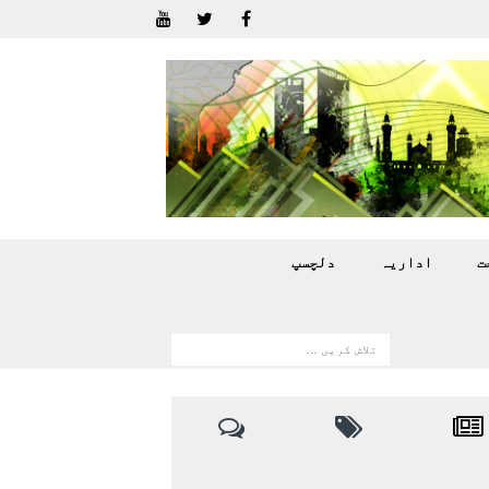
ت
اداريہ
دلچسپ