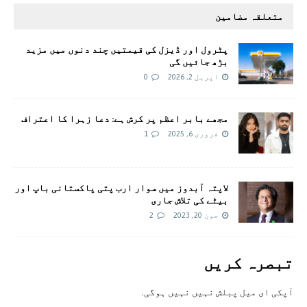
متعلقہ مضامین
پٹرول اور ڈیزل کی قیمتیں چند دنوں میں مزید
بڑھ جائیں گی
اپریل 2, 2026
0
مجھے بابر اعظم پر کرش ہے: دعا زہرا کا اعتراف
فروری 6, 2025
1
لاپتہ آبدوز میں سوار ارب پتی پاکستانی باپ اور
بیٹے کی تلاش جاری
جون 20, 2023
2
تبصرہ کريں
آپکی ای ميل پبلش نہيں نہيں ہوگی.