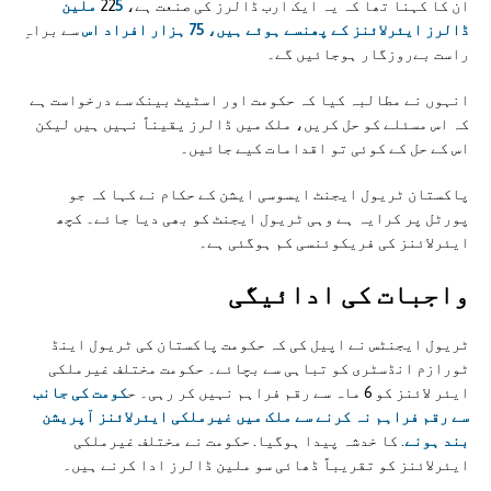
ان کا کہنا تھا کہ یہ ایک ارب ڈالرز کی صنعت ہے، 22
5 ملین
ڈالرز ایئرلائنز کے پھنسے ہوئے ہیں، 75 ہزار افراد اس
سے براہِ
راست بےروزگار ہوجائیں گے۔
انہوں نے مطالبہ کیا کہ حکومت اور اسٹیٹ بینک سے درخواست ہے
کہ اس مسئلے کو حل کریں، ملک میں ڈالرز یقیناً نہیں ہیں لیکن
اس کے حل کے کوئی تو اقدامات کیے جائیں۔
پاکستان ٹریول ایجنٹ ایسوسی ایشن کے حکام نے کہا کہ جو
پورٹل پر کرایہ ہے وہی ٹریول ایجنٹ کو بھی دیا جائے۔ کچھ
ایئرلائنز کی فریکوئنسی کم ہوگئی ہے۔
واجبات کی ادائيگی
ٹریول ایجنٹس نے اپیل کی کہ حکومت پاکستان کی ٹریول اینڈ
ٹورازم انڈسٹری کو تباہی سے بچائے۔ حکومت مختلف غیرملکی
ایئر لائنز کو 6 ماہ سے رقم فراہم نہیں کر رہی۔ ح
کومت کی جانب
سے رقم فراہم نہ کرنے سے ملک میں غیرملکی ایئرلائنز آپریشن
بند ہونے
. کا خدشہ پیدا ہوگیا. حکومت نے مختلف غیرملکی
ایئرلائنز کو تقریباً ڈھائی سو ملین ڈالرز ادا کرنے ہیں۔