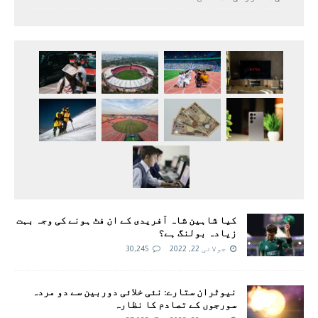
کیا شاہین شاہ آفریدی کے ان فٹ ہونے کی وجہ بہت
زیادہ بولنگ ہے؟
جولائی 22, 2022
30,245
نیوٹران ستارے: نئی خلائی دوربین سے دو مردہ
سورجوں کے تصادم کا نظارہ