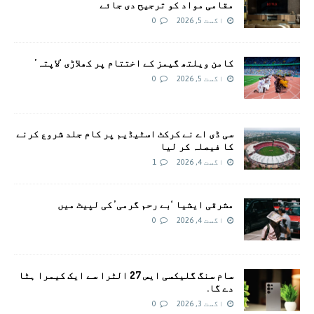
مقامی مواد کو ترجیح دی جائے
اگست 5, 2026
0
کامن ویلتھ گیمز کے اختتام پر کھلاڑی ‘لاپتہ’
اگست 5, 2026
0
سی ڈی اے نے کرکٹ اسٹیڈیم پر کام جلد شروع کرنے
کا فیصلہ کر لیا
اگست 4, 2026
1
مشرقی ایشیا ‘بے رحم گرمی’ کی لپیٹ میں
اگست 4, 2026
0
سام سنگ گلیکسی ایس 27 الٹرا سے ایک کیمرا ہٹا
دے گا.
اگست 3, 2026
0