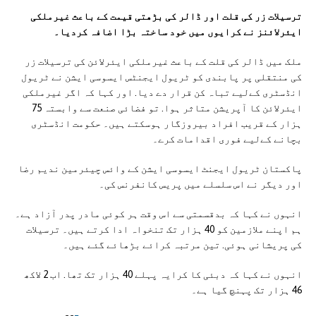
ترسیلات زر کی قلت اور ڈالر کی بڑھتی قیمت کے باعث غیرملکی
ایئرلائنز نے کرایوں میں خود ساختہ بڑا اضافہ کردیا۔
ملک میں ڈالر کی قلت کے باعث غیرملکی ایئرلائن کی ترسیلات زر
کی منتقلی پر پابندی کو ٹریول ایجنٹس ایسوسی ایشن نے ٹریول
انڈسٹری کےلیے تباہ کن قرار دے دیا. اور کہا کہ اگر غیرملکی
ایئرلائن کا آپریشن متاثر ہوا. تو فضائی صنعت سے وابستہ 75
ہزار کے قریب افراد بیروزگار ہوسکتے ہیں۔ حکومت انڈسٹری
بچانے کےلیے فوری اقدامات کرے۔
پاکستان ٹریول ایجنٹ ایسوسی ایشن کے وائس چیئرمین ندیم رضا
اور دیگر نے اس سلسلے میں پریس کانفرنس کی۔
انہوں نے کہا کہ بدقسمتی سے اس وقت ہر کوئی مادر پدر آزاد ہے۔
ہم اپنے ملازمین کو 40 ہزار تک تنخواہ ادا کرتے ہیں۔ ترسیلات
کی پریشانی ہوئی. تین مرتبہ کرائے بڑھائے گئے ہیں۔
انہوں نے کہا کہ دبئی کا کرایہ پہلے 40 ہزار تک تھا. اب 2 لاکھ
46 ہزار تک پہنچ گیا ہے۔