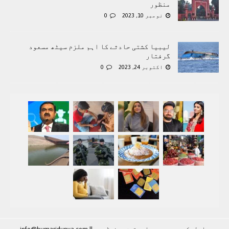
منظور
نومبر 10, 2023
0
لیبیا کشتی حادثے کا اہم ملزم سیٹھ مسعود
گرفتار
اکتوبر 24, 2023
0
رابطہ کريں۔۔۔۔۔ جملہ حقوق محفوظ ہيں |
|
info@humaridunya.com