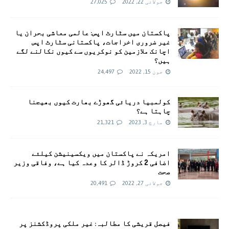
جولائی 22, 2022
27,025
پاکستان میں سٹارٹ اپس: عالمی معاشی بحران یا
غیر ضروری اخراجات، پاکستانی سٹارٹ اپس
اچانک ملازمین کو نوکریوں سے کیوں نکالنے لگے
ہیں؟
جون 15, 2022
24,497
کولمبیا دریائی گھوڑے بھارت کیوں بھیجنا
چاہتا ہے؟
مارچ 3, 2023
21,321
امريکہ نے پاکستان میں ویکسینیشن کیلئے
اضافی 2 کروڑ ڈالر کا وعدہ کیا ہے، وفاقی وزیر
صحت
جولائی 27, 2022
20,491
فیصل قریشی کا مطالبہ: غیر ملکی پروڈکشنز پر