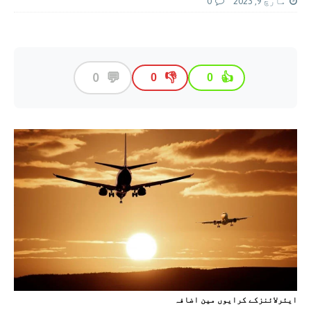
مارچ 9, 2023
0
💬
0
👎
👍
0
0
ایئرلائنزکے کرایوں مین اضافہ