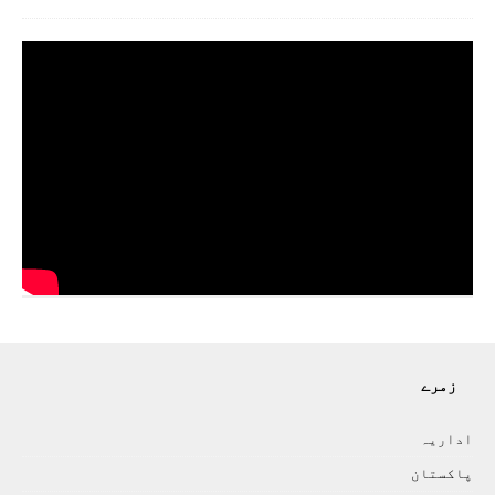
زمرے
اداريہ
پاکستان