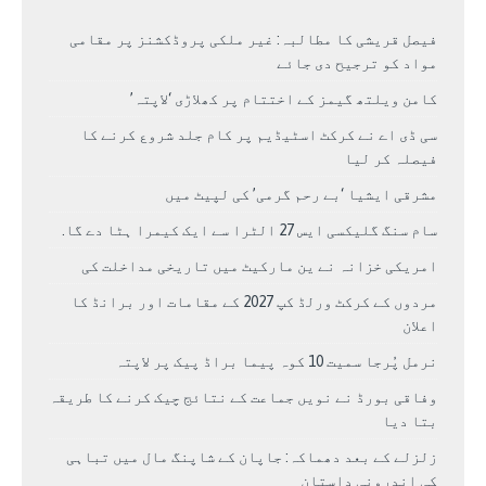
فیصل قریشی کا مطالبہ: غیر ملکی پروڈکشنز پر مقامی
مواد کو ترجیح دی جائے
کامن ویلتھ گیمز کے اختتام پر کھلاڑی ‘لاپتہ’
سی ڈی اے نے کرکٹ اسٹیڈیم پر کام جلد شروع کرنے کا
فیصلہ کر لیا
مشرقی ایشیا ‘بے رحم گرمی’ کی لپیٹ میں
سام سنگ گلیکسی ایس 27 الٹرا سے ایک کیمرا ہٹا دے گا.
امریکی خزانہ نے ین مارکیٹ میں تاریخی مداخلت کی
مردوں کے کرکٹ ورلڈ کپ 2027 کے مقامات اور برانڈ کا
اعلان
نرمل پُرجا سمیت 10 کوہ پیما براڈ پیک پر لاپتہ
وفاقی بورڈ نے نویں جماعت کے نتائج چیک کرنے کا طریقہ
بتا دیا
زلزلے کے بعد دھماکہ: جاپان کے شاپنگ مال میں تباہی
کی اندرونی داستان