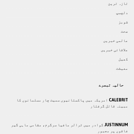
تازہ ترين
دلچسپ
شوبز
صحت
عالمی خبريں
علاقائی خبريں
کھيل
معيشت
حالیہ تبصرے
CALEBRIT
امریکہ میں پاکستانیوں سمیت چار مسلمانوں کا
مبینہ قاتل گرفتار
JUSTINNUM
گوادر میں ٹرالر مافیا سرگرم، مقامی ماہی گیر
فاقوں پر مجبور