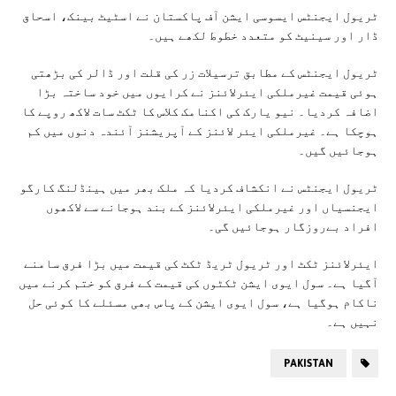
ٹریول ایجنٹس ایسوسی ایشن آف پاکستان نے اسٹیٹ بینک، اسحاق
ڈار اور سینیٹ کو متعدد خطوط لکھے ہیں۔
ٹریول ایجنٹس کے مطابق ترسیلات زر کی قلت اور ڈالر کی بڑھتی
ہوئی قیمت غیرملکی ایئرلائنز نے کرایوں میں خود ساختہ بڑا
اضافہ کردیا۔ نیو یارک کی اکنامک کلاس کا ٹکٹ سات لاکھ روپے کا
ہوچکا ہے۔ غیرملکی ایئر لائنز کے آپریشنز آئندہ دنوں میں کم
ہوجائیں گیں۔
ٹریول ایجنٹس نے انکشاف کردیا کہ ملک بھر میں ہینڈلنگ کارگو
ایجنسیاں اور غیرملکی ایئرلائنز کے بند ہوجانے سے لاکھوں
افراد بےروزگار ہوجائیں گی۔
ایئرلائنز ٹکٹ اور ٹریول ٹریڈ ٹکٹ کی قیمت میں بڑا فرق سامنے
آگیا ہے۔ سول ایوی ایشن ٹکٹوں کی قیمت کے فرق کو ختم کرنے میں
ناکام ہوگیا ہے، سول ایوی ایشن کے پاس بھی مسئلے کا کوئی حل
نہیں ہے۔
PAKISTAN